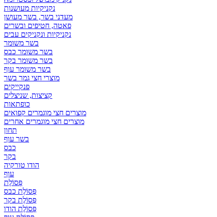
נקניקיות מעושנות
מעדני בשר, בשר מעושן
פאטה, חטיפים ובשרים
נקניקיות ונקניקים עבים
בשר משומר
בשר משומר כבס
בשר משומר בקר
בשר משומר עוף
מוצרי חצי גמר בשר
פנקייקים
קציצות, שניצלים
כופתאות
מוצרים חצי מוגמרים קפואים
מוצרים חצי מוגמרים אחרים
תחון
בשר עוף
כבס
בקר
הודו טורקיה
עוף
פְּסוֹלֶת
פְּסוֹלֶת כבס
פְּסוֹלֶת בקר
פְּסוֹלֶת הודו