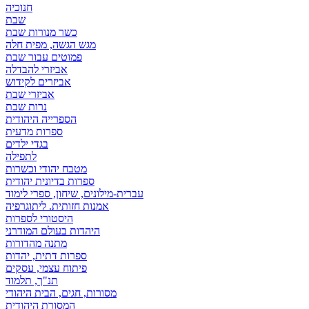
חנוכיה
שבת
כשר מנורות שבת
מגש הגשה, מפית חלה
פמוטים עבור שבת
אביזרי להבדלה
אביזרים לקידוש
אביזרי שבת
נרות שבת
הספרייה היהודית
ספרות מדעית
בגדי ילדים
לתפילה
מטבח יהודי וכשרות
ספרות בדיונית יהודית
עברית-מילונים, שיחון, ספרי לימוד
אמנות חזותית. ליתוגרפיה
היסטורי לספרות
היהדות בעולם המודרני
מתנה מהדורות
ספרות דתית, יהדות
פיתוח עצמי, עסקים
תנ"ך, תלמוד
מסורות, חגים, הבית היהודי
המסורת היהודית