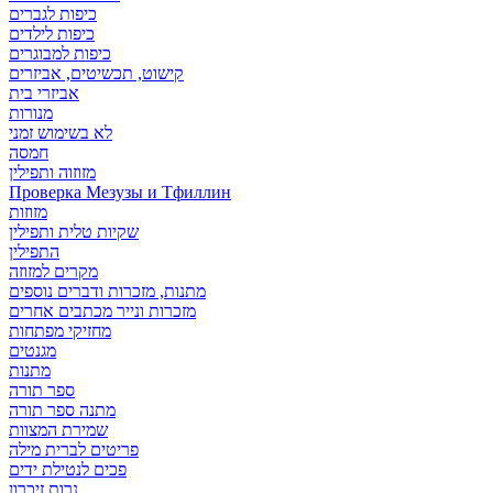
כיפות לגברים
כיפות לילדים
כיפות למבוגרים
קישוט, תכשיטים, אביזרים
אביזרי בית
מנורות
לא בשימוש זמני
חמסה
מזוזוה ותפילין
Проверка Мезузы и Тфиллин
מזוזות
שקיות טלית ותפילין
התפילין
מקרים למזוזה
מתנות, מזכרות ודברים נוספים
מזכרות ונייר מכתבים אחרים
מחזיקי מפתחות
מגנטים
מתנות
ספר תורה
מתנה ספר תורה
שמירת המצוות
פריטים לברית מילה
פכים לנטילת ידים
נרות זיכרון