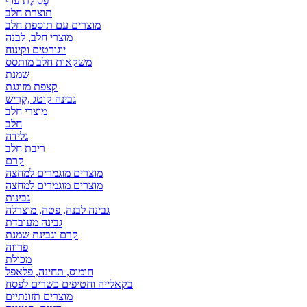
פְּסוֹלֶת עוף
תוצרת חלב
מוצרים עם תוספת חלב
מוצרי חלב, לבנה
יוגורטים וקינוח
משקאות חלב מותסס
שמנת
קצפת מזוגגת
גבינה קוטג ,קָרִישׁ
מוצרי חלב
חלב
גלידה
ריבת חלב
קרם
מוצרים מוגמרים למחצה
מוצרים מוגמרים למחצה
גבינות
גבינה לבנה, פטה, מוצרלה
גבינה מעובדת
קרם וגבינת שמנת
פרווה
מכולת
חומוס, תחינה, פלאפל
בקאלייה וחטיפים כשרים לפסח
מוצרים תזונתיים