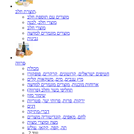
תוצרת חלב
מוצרים עם תוספת חלב
מוצרי חלב, לבנה
מוצרי חלב
מוצרים מוגמרים למחצה
גבינות
פרווה
מכולת
חטיפים ישראלים, קרוטונים, קרקרים, פופקורן
מיץ ענבים, מים, משקאות קלים
ארוחות מוכנות, מוצרים מוגמרים למחצה
תחליפי בשר וחלב (פרווה)
שימור מזון
ירקות, פרות, פרותי יער, פטריות
דגים
דברי-מתיקה
לחם, מאפים, קונדיטוריה מוצרים
מצה ומוצרי מצות
תה, קפה, קקאו, עולש
עוד 2