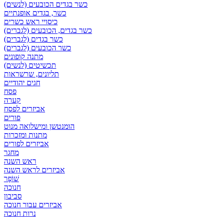
כשר בגדים הכובעים (לנשים)
כשר, בגדים אופנתיים
כיסויי ראש כשרים
כשר בגדים, הכובעים (לגברים)
כשר בגדים (לגברים)
כשר הכובעים (לגברים)
מתנה קופונים
תכשיטים (לנשים)
תליונים, שרשראות
חגים יהודיים
פסח
קערה
אביזרים לפסח
פורים
הומנטשן ומישלואה מנוט
מתנות ומזכרות
אביזרים לפורים
מחגר
ראש השנה
אביזרים לראש השנה
שׁוֹפָר
חנוכה
סביבון
אביזרים עבור חנוכה
נרות חנוכה