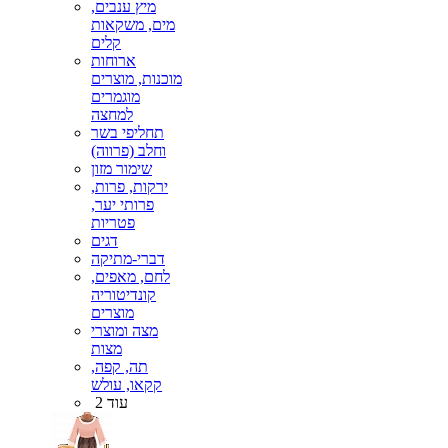
מיץ ענבים,
מים, משקאות
קלים
ארוחות
מוכנות, מוצרים
מוגמרים
למחצה
תחליפי בשר
וחלב (פרווה)
שימור מזון
ירקות, פרות,
פרותי יער,
פטריות
דגים
דברי-מתיקה
לחם, מאפים,
קונדיטוריה
מוצרים
מצה ומוצרי
מצות
תה, קפה,
קקאו, עולש
עוד 2