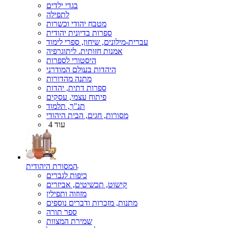
בגדי ילדים
לתפילה
מטבח יהודי וכשרות
ספרות בדיונית יהודית
עברית-מילונים, שיחון, ספרי לימוד
אמנות חזותית. ליתוגרפיה
היסטורי לספרות
היהדות בעולם המודרני
מתנה מהדורות
ספרות דתית, יהדות
פיתוח עצמי, עסקים
תנ"ך, תלמוד
מסורות, חגים, הבית היהודי
עוד 4
המסורת היהודית
כיפות לגברים
קישוט, תכשיטים, אביזרים
מזוזוה ותפילין
מתנות, מזכרות ודברים נוספים
ספר תורה
שמירת המצוות