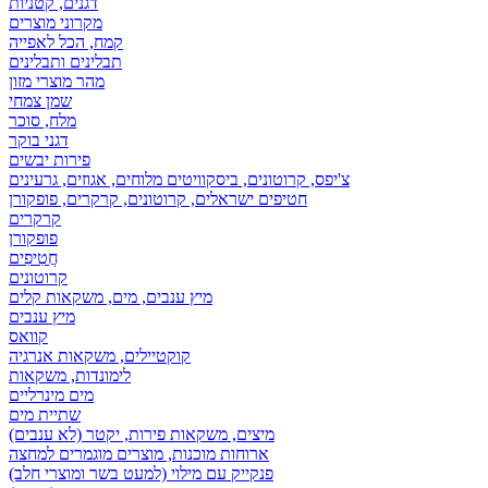
דגנים, קטניות
מקרוני מוצרים
קמח, הכל לאפייה
תבלינים ותבלינים
מהר מוצרי מזון
שמן צמחי
מלח, סוכר
דגני בוקר
פירות יבשים
צ'יפס, קרוטונים, ביסקוויטים מלוחים, אגוזים, גרעינים
חטיפים ישראלים, קרוטונים, קרקרים, פופקורן
קרקרים
פופקורן
חֲטִיפִים
קרוטונים
מיץ ענבים, מים, משקאות קלים
מיץ ענבים
קוואס
קוקטיילים, משקאות אנרגיה
לימונדות, משקאות
מים מינרליים
שתיית מים
מיצים, משקאות פירות, יקטר (לא ענבים)
ארוחות מוכנות, מוצרים מוגמרים למחצה
פנקייק עם מילוי (למעט בשר ומוצרי חלב)