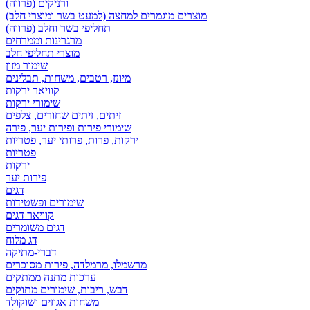
ורניקים (פרווה)
מוצרים מוגמרים למחצה (למעט בשר ומוצרי חלב)
תחליפי בשר וחלב (פרווה)
מרגרינות וממרחים
מוצרי תחליפי חלב
שימור מזון
מיונז, רטבים, משחות, תבלינים
קוויאר ירקות
שימורי ירקות
זיתים, זיתים שחורים, צלפים
שימורי פירות ופירות יער, פירה
ירקות, פרות, פרותי יער, פטריות
פטריות
ירקות
פירות יער
דגים
שימורים ופשטידות
קוויאר דגים
דגים משומרים
דג מלוח
דברי-מתיקה
מרשמלו, מרמלדה, פירות מסוכרים
ערכות מתנה ממתקים
דבש, ריבות, שימורים מתוקים
משחות אגוזים ושוקולד