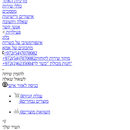
מדיניות האתר
כללי שירות
מסמכים
אישורים ורישיונות
שאלה ותשובה
אנשי קשר
פעילויות
בלוג
אינפורמטיבי על כשרות
מתכונים של אמא
+972(54)7070082
מוקד שירות לקוחות
+972(54)7070082
חנות מכולת "כשר לך"
+972(2)6235004
להזמין שיחה
לשאול שאלה
כניסה לאזור אישי
עגלת קניות
0
מוצרים נבחרים
0
השוואת מוצרים
0
העיר שלך