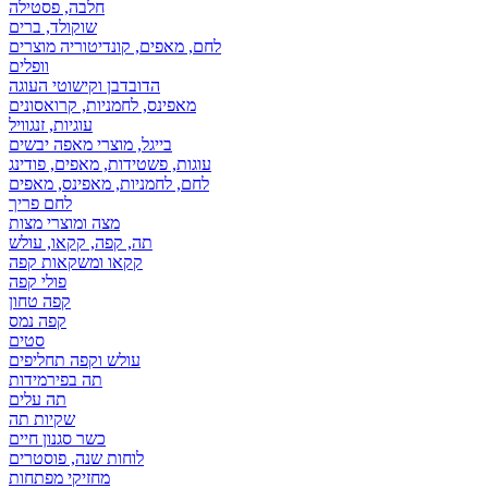
חלבה, פסטילה
שוקולד, ברים
לחם, מאפים, קונדיטוריה מוצרים
וופלים
הדובדבן וקישוטי העוגה
מאפינס, לחמניות, קרואסונים
עוגיות, זנגוויל
בייגל, מוצרי מאפה יבשים
עוגות, פשטידות, מאפים, פודינג
לחם, לחמניות, מאפינס, מאפים
לחם פריך
מצה ומוצרי מצות
תה, קפה, קקאו, עולש
קקאו ומשקאות קפה
פולי קפה
קפה טחון
קפה נמס
סטים
עולש וקפה תחליפים
תה בפירמידות
תה עלים
שקיות תה
כשר סגנון חיים
לוחות שנה, פוסטרים
מחזיקי מפתחות