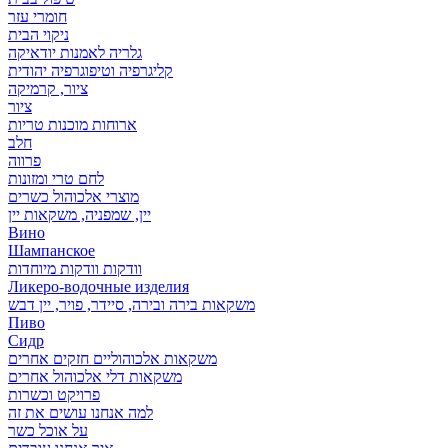
חומרי עזר
ניקוי הבית
גלריה לאמנות יודאיקה
קליגרפיה וטיפוגרפיה יהודית
ציור, קרמיקה
ציור
ארוחות מוכנות טריות
חלב
פרווה
לחם טרי ומזונות
מוצרי אלכוהול כשרים
יין, שמפניה, משקאות יין
Вино
Шампанское
וודקות וודקות מיוחדות
Ликеро-водочные изделия
משקאות בירה ובירה, סיידר, פויר, יין דבש
Пиво
Сидр
משקאות אלכוהוליים חזקים אחרים
משקאות דלי אלכוהול אחרים
פרויקט וכשרות
למה אנחנו עושים את זה
על אוכל כשר