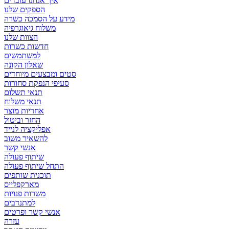
איך אנחנו עובדים
הספקים שלנו
מידע על הסמכה כשרה
משלוח גיאוגרפיה
הצוות שלנו
חדשות כשרות
למשתמשים
שאלון הקונה
סטים ומבצעים מיוחדים
סעיפי הנפקת סחורות
תנאי תשלום
תנאי משלוח
אחריות מוצר
החזר וביטול
אפליקציה לנייד
להשאיר משוב
אנשי קשר
שיתוף פעולה
התחל שיתוף פעולה
תוכנית שותפים
מארקפלייס
משרות פנויות
למתנדבים
אנשי קשר ופרטים
עזרה