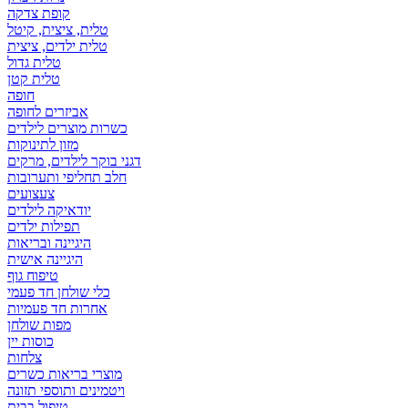
קופת צדקה
טלית, ציצית, קיטל
טלית ילדים, ציצית
טלית גדול
טלית קטן
אביזרים לחופה
כשרות מוצרים לילדים
מזון לתינוקות
דגני בוקר לילדים, מרקים
חלב תחליפי ותערובות
צעצועים
יודאיקה לילדים
תפילות ילדים
היגיינה ובריאות
היגיינה אישית
טיפוח גוף
כלי שולחן חד פעמי
אחרות חד פעמיות
מפות שולחן
כוסות יין
צלחות
מוצרי בריאות כשרים
ויטמינים ותוספי תזונה
טיפול בבית