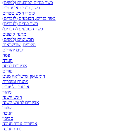
כשר בגדים הכובעים (לנשים)
כשר, בגדים אופנתיים
כיסויי ראש כשרים
כשר בגדים, הכובעים (לגברים)
כשר בגדים (לגברים)
כשר הכובעים (לגברים)
מתנה קופונים
תכשיטים (לנשים)
תליונים, שרשראות
חגים יהודיים
פסח
קערה
אביזרים לפסח
פורים
הומנטשן ומישלואה מנוט
מתנות ומזכרות
אביזרים לפורים
מחגר
ראש השנה
אביזרים לראש השנה
שׁוֹפָר
חנוכה
סביבון
אביזרים עבור חנוכה
נרות חנוכה