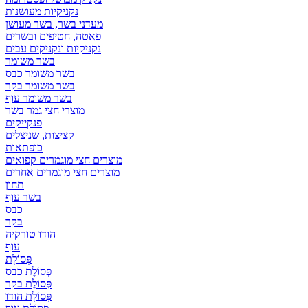
נקניקיות מעושנות
מעדני בשר, בשר מעושן
פאטה, חטיפים ובשרים
נקניקיות ונקניקים עבים
בשר משומר
בשר משומר כבס
בשר משומר בקר
בשר משומר עוף
מוצרי חצי גמר בשר
פנקייקים
קציצות, שניצלים
כופתאות
מוצרים חצי מוגמרים קפואים
מוצרים חצי מוגמרים אחרים
תחון
בשר עוף
כבס
בקר
הודו טורקיה
עוף
פְּסוֹלֶת
פְּסוֹלֶת כבס
פְּסוֹלֶת בקר
פְּסוֹלֶת הודו