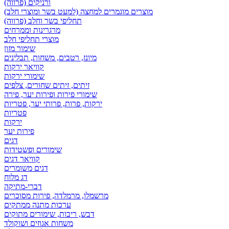
ורניקים (פרווה)
מוצרים מוגמרים למחצה (למעט בשר ומוצרי חלב)
תחליפי בשר וחלב (פרווה)
מרגרינות וממרחים
מוצרי תחליפי חלב
שימור מזון
מיונז, רטבים, משחות, תבלינים
קוויאר ירקות
שימורי ירקות
זיתים, זיתים שחורים, צלפים
שימורי פירות ופירות יער, פירה
ירקות, פרות, פרותי יער, פטריות
פטריות
ירקות
פירות יער
דגים
שימורים ופשטידות
קוויאר דגים
דגים משומרים
דג מלוח
דברי-מתיקה
מרשמלו, מרמלדה, פירות מסוכרים
ערכות מתנה ממתקים
דבש, ריבות, שימורים מתוקים
משחות אגוזים ושוקולד