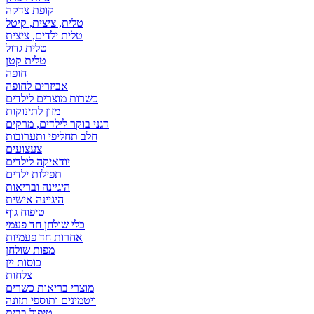
קופת צדקה
טלית, ציצית, קיטל
טלית ילדים, ציצית
טלית גדול
טלית קטן
אביזרים לחופה
כשרות מוצרים לילדים
מזון לתינוקות
דגני בוקר לילדים, מרקים
חלב תחליפי ותערובות
צעצועים
יודאיקה לילדים
תפילות ילדים
היגיינה ובריאות
היגיינה אישית
טיפוח גוף
כלי שולחן חד פעמי
אחרות חד פעמיות
מפות שולחן
כוסות יין
צלחות
מוצרי בריאות כשרים
ויטמינים ותוספי תזונה
טיפול בבית