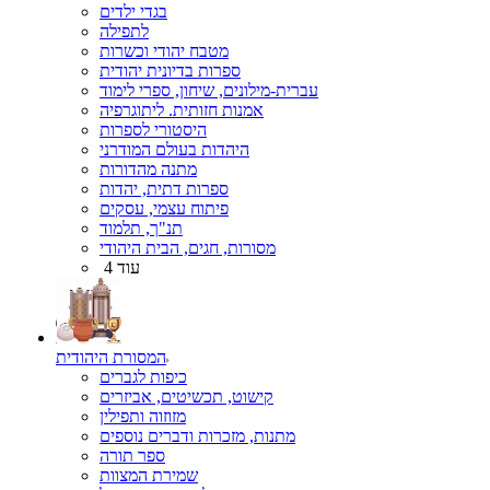
בגדי ילדים
לתפילה
מטבח יהודי וכשרות
ספרות בדיונית יהודית
עברית-מילונים, שיחון, ספרי לימוד
אמנות חזותית. ליתוגרפיה
היסטורי לספרות
היהדות בעולם המודרני
מתנה מהדורות
ספרות דתית, יהדות
פיתוח עצמי, עסקים
תנ"ך, תלמוד
מסורות, חגים, הבית היהודי
עוד 4
המסורת היהודית
כיפות לגברים
קישוט, תכשיטים, אביזרים
מזוזוה ותפילין
מתנות, מזכרות ודברים נוספים
ספר תורה
שמירת המצוות