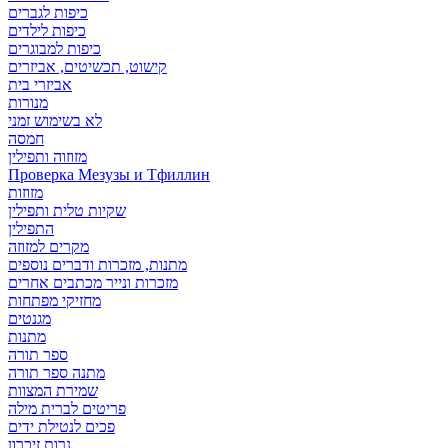
כיפות לגברים
כיפות לילדים
כיפות למבוגרים
קישוט, תכשיטים, אביזרים
אביזרי בית
מנורות
לא בשימוש זמני
חמסה
מזוזוה ותפילין
Проверка Мезузы и Тфиллин
מזוזות
שקיות טלית ותפילין
התפילין
מקרים למזוזה
מתנות, מזכרות ודברים נוספים
מזכרות ונייר מכתבים אחרים
מחזיקי מפתחות
מגנטים
מתנות
ספר תורה
מתנה ספר תורה
שמירת המצוות
פריטים לברית מילה
פכים לנטילת ידים
נרות זיכרון