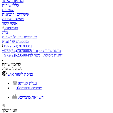
מדיניות האתר
כללי שירות
מסמכים
אישורים ורישיונות
שאלה ותשובה
אנשי קשר
פעילויות
בלוג
אינפורמטיבי על כשרות
מתכונים של אמא
+972(54)7070082
מוקד שירות לקוחות
+972(54)7070082
חנות מכולת "כשר לך"
+972(2)6235004
להזמין שיחה
לשאול שאלה
כניסה לאזור אישי
עגלת קניות
0
מוצרים נבחרים
0
השוואת מוצרים
0
העיר שלך