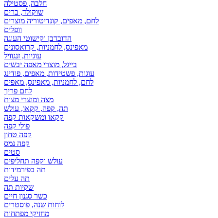
חלבה, פסטילה
שוקולד, ברים
לחם, מאפים, קונדיטוריה מוצרים
וופלים
הדובדבן וקישוטי העוגה
מאפינס, לחמניות, קרואסונים
עוגיות, זנגוויל
בייגל, מוצרי מאפה יבשים
עוגות, פשטידות, מאפים, פודינג
לחם, לחמניות, מאפינס, מאפים
לחם פריך
מצה ומוצרי מצות
תה, קפה, קקאו, עולש
קקאו ומשקאות קפה
פולי קפה
קפה טחון
קפה נמס
סטים
עולש וקפה תחליפים
תה בפירמידות
תה עלים
שקיות תה
כשר סגנון חיים
לוחות שנה, פוסטרים
מחזיקי מפתחות