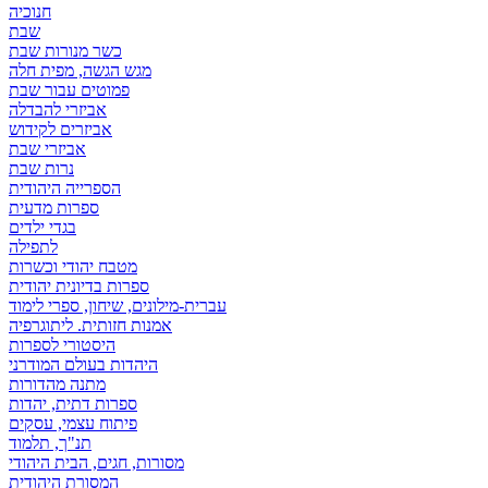
חנוכיה
שבת
כשר מנורות שבת
מגש הגשה, מפית חלה
פמוטים עבור שבת
אביזרי להבדלה
אביזרים לקידוש
אביזרי שבת
נרות שבת
הספרייה היהודית
ספרות מדעית
בגדי ילדים
לתפילה
מטבח יהודי וכשרות
ספרות בדיונית יהודית
עברית-מילונים, שיחון, ספרי לימוד
אמנות חזותית. ליתוגרפיה
היסטורי לספרות
היהדות בעולם המודרני
מתנה מהדורות
ספרות דתית, יהדות
פיתוח עצמי, עסקים
תנ"ך, תלמוד
מסורות, חגים, הבית היהודי
המסורת היהודית