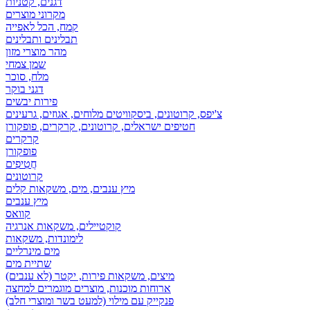
דגנים, קטניות
מקרוני מוצרים
קמח, הכל לאפייה
תבלינים ותבלינים
מהר מוצרי מזון
שמן צמחי
מלח, סוכר
דגני בוקר
פירות יבשים
צ'יפס, קרוטונים, ביסקוויטים מלוחים, אגוזים, גרעינים
חטיפים ישראלים, קרוטונים, קרקרים, פופקורן
קרקרים
פופקורן
חֲטִיפִים
קרוטונים
מיץ ענבים, מים, משקאות קלים
מיץ ענבים
קוואס
קוקטיילים, משקאות אנרגיה
לימונדות, משקאות
מים מינרליים
שתיית מים
מיצים, משקאות פירות, יקטר (לא ענבים)
ארוחות מוכנות, מוצרים מוגמרים למחצה
פנקייק עם מילוי (למעט בשר ומוצרי חלב)