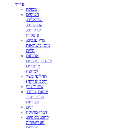
פרווה
מכולת
חטיפים
ישראלים,
קרוטונים,
קרקרים,
פופקורן
מיץ ענבים,
מים, משקאות
קלים
ארוחות
מוכנות, מוצרים
מוגמרים
למחצה
תחליפי בשר
וחלב (פרווה)
שימור מזון
ירקות, פרות,
פרותי יער,
פטריות
דגים
דברי-מתיקה
לחם, מאפים,
קונדיטוריה
מוצרים