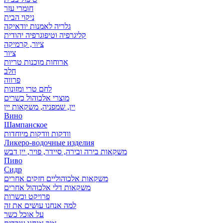
חומרי עזר
ניקוי הבית
גלריה לאמנות יודאיקה
קליגרפיה וטיפוגרפיה יהודית
ציור, קרמיקה
ציור
ארוחות מוכנות טריות
חלב
פרווה
לחם טרי ומזונות
מוצרי אלכוהול כשרים
יין, שמפניה, משקאות יין
Вино
Шампанское
וודקות וודקות מיוחדות
Ликеро-водочные изделия
משקאות בירה ובירה, סיידר, פויר, יין דבש
Пиво
Сидр
משקאות אלכוהוליים חזקים אחרים
משקאות דלי אלכוהול אחרים
פרויקט וכשרות
למה אנחנו עושים את זה
על אוכל כשר