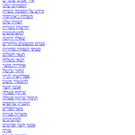
איך אנחנו עובדים
הספקים שלנו
מידע על הסמכה כשרה
משלוח גיאוגרפיה
הצוות שלנו
חדשות כשרות
למשתמשים
שאלון הקונה
סטים ומבצעים מיוחדים
סעיפי הנפקת סחורות
תנאי תשלום
תנאי משלוח
אחריות מוצר
החזר וביטול
אפליקציה לנייד
להשאיר משוב
אנשי קשר
שיתוף פעולה
התחל שיתוף פעולה
תוכנית שותפים
מארקפלייס
משרות פנויות
למתנדבים
אנשי קשר ופרטים
עזרה