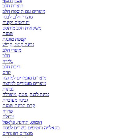
פְּסוֹלֶת עוף
תוצרת חלב
מוצרים עם תוספת חלב
מוצרי חלב, לבנה
יוגורטים וקינוח
משקאות חלב מותסס
שמנת
קצפת מזוגגת
גבינה קוטג ,קָרִישׁ
מוצרי חלב
חלב
גלידה
ריבת חלב
קרם
מוצרים מוגמרים למחצה
מוצרים מוגמרים למחצה
גבינות
גבינה לבנה, פטה, מוצרלה
גבינה מעובדת
קרם וגבינת שמנת
פרווה
מכולת
חומוס, תחינה, פלאפל
בקאלייה וחטיפים כשרים לפסח
מוצרים תזונתיים