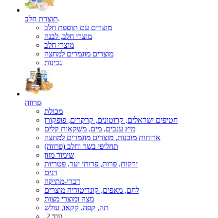
תוצרת חלב
מוצרים עם תוספת חלב
מוצרי חלב, לבנה
מוצרי חלב
מוצרים מוגמרים למחצה
גבינות
פרווה
מכולת
חטיפים ישראלים, קרוטונים, קרקרים, פופקורן
מיץ ענבים, מים, משקאות קלים
ארוחות מוכנות, מוצרים מוגמרים למחצה
תחליפי בשר וחלב (פרווה)
שימור מזון
ירקות, פרות, פרותי יער, פטריות
דגים
דברי-מתיקה
לחם, מאפים, קונדיטוריה מוצרים
מצה ומוצרי מצות
תה, קפה, קקאו, עולש
עוד 2