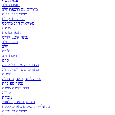
פְּסוֹלֶת עוף
תוצרת חלב
מוצרים עם תוספת חלב
מוצרי חלב, לבנה
יוגורטים וקינוח
משקאות חלב מותסס
שמנת
קצפת מזוגגת
גבינה קוטג ,קָרִישׁ
מוצרי חלב
חלב
גלידה
ריבת חלב
קרם
מוצרים מוגמרים למחצה
מוצרים מוגמרים למחצה
גבינות
גבינה לבנה, פטה, מוצרלה
גבינה מעובדת
קרם וגבינת שמנת
פרווה
מכולת
חומוס, תחינה, פלאפל
בקאלייה וחטיפים כשרים לפסח
מוצרים תזונתיים