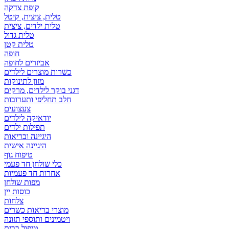
קופת צדקה
טלית, ציצית, קיטל
טלית ילדים, ציצית
טלית גדול
טלית קטן
אביזרים לחופה
כשרות מוצרים לילדים
מזון לתינוקות
דגני בוקר לילדים, מרקים
חלב תחליפי ותערובות
צעצועים
יודאיקה לילדים
תפילות ילדים
היגיינה ובריאות
היגיינה אישית
טיפוח גוף
כלי שולחן חד פעמי
אחרות חד פעמיות
מפות שולחן
כוסות יין
צלחות
מוצרי בריאות כשרים
ויטמינים ותוספי תזונה
טיפול בבית