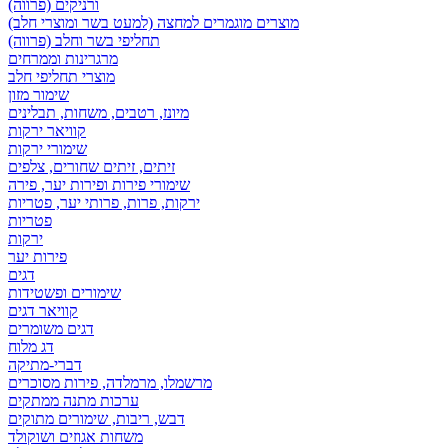
ורניקים (פרווה)
מוצרים מוגמרים למחצה (למעט בשר ומוצרי חלב)
תחליפי בשר וחלב (פרווה)
מרגרינות וממרחים
מוצרי תחליפי חלב
שימור מזון
מיונז, רטבים, משחות, תבלינים
קוויאר ירקות
שימורי ירקות
זיתים, זיתים שחורים, צלפים
שימורי פירות ופירות יער, פירה
ירקות, פרות, פרותי יער, פטריות
פטריות
ירקות
פירות יער
דגים
שימורים ופשטידות
קוויאר דגים
דגים משומרים
דג מלוח
דברי-מתיקה
מרשמלו, מרמלדה, פירות מסוכרים
ערכות מתנה ממתקים
דבש, ריבות, שימורים מתוקים
משחות אגוזים ושוקולד