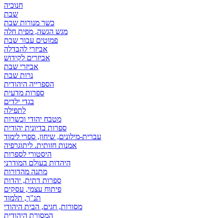
חנוכיה
שבת
כשר מנורות שבת
מגש הגשה, מפית חלה
פמוטים עבור שבת
אביזרי להבדלה
אביזרים לקידוש
אביזרי שבת
נרות שבת
הספרייה היהודית
ספרות מדעית
בגדי ילדים
לתפילה
מטבח יהודי וכשרות
ספרות בדיונית יהודית
עברית-מילונים, שיחון, ספרי לימוד
אמנות חזותית. ליתוגרפיה
היסטורי לספרות
היהדות בעולם המודרני
מתנה מהדורות
ספרות דתית, יהדות
פיתוח עצמי, עסקים
תנ"ך, תלמוד
מסורות, חגים, הבית היהודי
המסורת היהודית