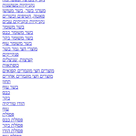
נקניקיות מעושנות
מעדני בשר, בשר מעושן
פאטה, חטיפים ובשרים
נקניקיות ונקניקים עבים
בשר משומר
בשר משומר כבס
בשר משומר בקר
בשר משומר עוף
מוצרי חצי גמר בשר
פנקייקים
קציצות, שניצלים
כופתאות
מוצרים חצי מוגמרים קפואים
מוצרים חצי מוגמרים אחרים
תחון
בשר עוף
כבס
בקר
הודו טורקיה
עוף
פְּסוֹלֶת
פְּסוֹלֶת כבס
פְּסוֹלֶת בקר
פְּסוֹלֶת הודו