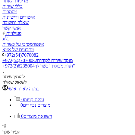
מדיניות האתר
כללי שירות
מסמכים
אישורים ורישיונות
שאלה ותשובה
אנשי קשר
פעילויות
בלוג
אינפורמטיבי על כשרות
מתכונים של אמא
+972(54)7070082
מוקד שירות לקוחות
+972(54)7070082
חנות מכולת "כשר לך"
+972(2)6235004
להזמין שיחה
לשאול שאלה
כניסה לאזור אישי
עגלת קניות
0
מוצרים נבחרים
0
השוואת מוצרים
0
העיר שלך