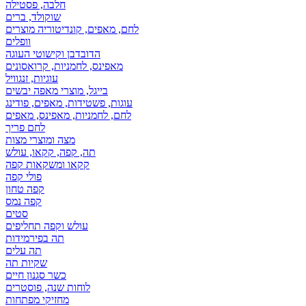
חלבה, פסטילה
שוקולד, ברים
לחם, מאפים, קונדיטוריה מוצרים
וופלים
הדובדבן וקישוטי העוגה
מאפינס, לחמניות, קרואסונים
עוגיות, זנגוויל
בייגל, מוצרי מאפה יבשים
עוגות, פשטידות, מאפים, פודינג
לחם, לחמניות, מאפינס, מאפים
לחם פריך
מצה ומוצרי מצות
תה, קפה, קקאו, עולש
קקאו ומשקאות קפה
פולי קפה
קפה טחון
קפה נמס
סטים
עולש וקפה תחליפים
תה בפירמידות
תה עלים
שקיות תה
כשר סגנון חיים
לוחות שנה, פוסטרים
מחזיקי מפתחות