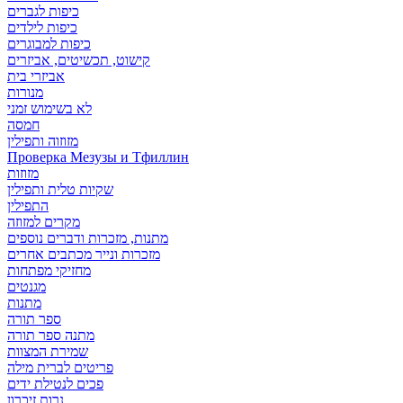
כיפות לגברים
כיפות לילדים
כיפות למבוגרים
קישוט, תכשיטים, אביזרים
אביזרי בית
מנורות
לא בשימוש זמני
חמסה
מזוזוה ותפילין
Проверка Мезузы и Тфиллин
מזוזות
שקיות טלית ותפילין
התפילין
מקרים למזוזה
מתנות, מזכרות ודברים נוספים
מזכרות ונייר מכתבים אחרים
מחזיקי מפתחות
מגנטים
מתנות
ספר תורה
מתנה ספר תורה
שמירת המצוות
פריטים לברית מילה
פכים לנטילת ידים
נרות זיכרון