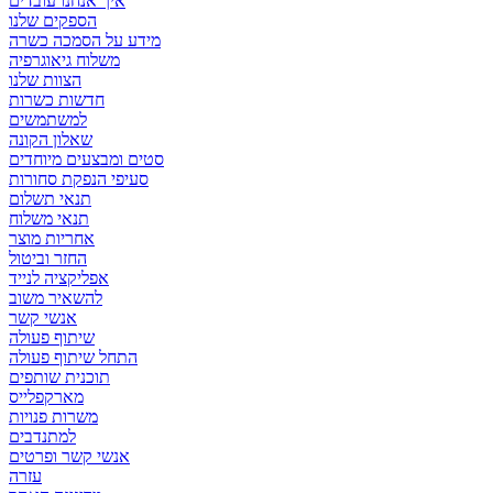
איך אנחנו עובדים
הספקים שלנו
מידע על הסמכה כשרה
משלוח גיאוגרפיה
הצוות שלנו
חדשות כשרות
למשתמשים
שאלון הקונה
סטים ומבצעים מיוחדים
סעיפי הנפקת סחורות
תנאי תשלום
תנאי משלוח
אחריות מוצר
החזר וביטול
אפליקציה לנייד
להשאיר משוב
אנשי קשר
שיתוף פעולה
התחל שיתוף פעולה
תוכנית שותפים
מארקפלייס
משרות פנויות
למתנדבים
אנשי קשר ופרטים
עזרה