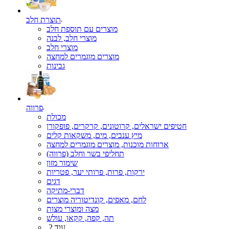
תוצרת חלב
מוצרים עם תוספת חלב
מוצרי חלב, לבנה
מוצרי חלב
מוצרים מוגמרים למחצה
גבינות
פרווה
מכולת
חטיפים ישראלים, קרוטונים, קרקרים, פופקורן
מיץ ענבים, מים, משקאות קלים
ארוחות מוכנות, מוצרים מוגמרים למחצה
תחליפי בשר וחלב (פרווה)
שימור מזון
ירקות, פרות, פרותי יער, פטריות
דגים
דברי-מתיקה
לחם, מאפים, קונדיטוריה מוצרים
מצה ומוצרי מצות
תה, קפה, קקאו, עולש
עוד 2