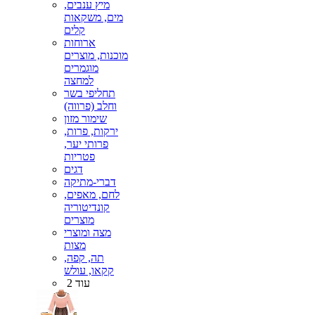
מיץ ענבים,
מים, משקאות
קלים
ארוחות
מוכנות, מוצרים
מוגמרים
למחצה
תחליפי בשר
וחלב (פרווה)
שימור מזון
ירקות, פרות,
פרותי יער,
פטריות
דגים
דברי-מתיקה
לחם, מאפים,
קונדיטוריה
מוצרים
מצה ומוצרי
מצות
תה, קפה,
קקאו, עולש
עוד 2