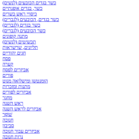
כשר בגדים הכובעים (לנשים)
כשר, בגדים אופנתיים
כיסויי ראש כשרים
כשר בגדים, הכובעים (לגברים)
כשר בגדים (לגברים)
כשר הכובעים (לגברים)
מתנה קופונים
תכשיטים (לנשים)
תליונים, שרשראות
חגים יהודיים
פסח
קערה
אביזרים לפסח
פורים
הומנטשן ומישלואה מנוט
מתנות ומזכרות
אביזרים לפורים
מחגר
ראש השנה
אביזרים לראש השנה
שׁוֹפָר
חנוכה
סביבון
אביזרים עבור חנוכה
נרות חנוכה