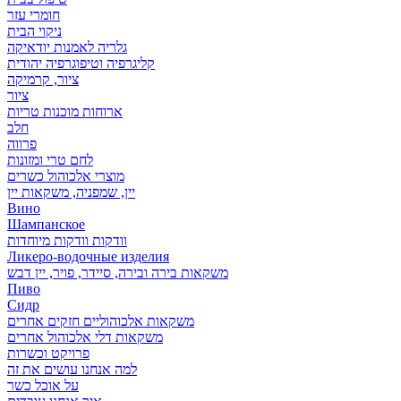
חומרי עזר
ניקוי הבית
גלריה לאמנות יודאיקה
קליגרפיה וטיפוגרפיה יהודית
ציור, קרמיקה
ציור
ארוחות מוכנות טריות
חלב
פרווה
לחם טרי ומזונות
מוצרי אלכוהול כשרים
יין, שמפניה, משקאות יין
Вино
Шампанское
וודקות וודקות מיוחדות
Ликеро-водочные изделия
משקאות בירה ובירה, סיידר, פויר, יין דבש
Пиво
Сидр
משקאות אלכוהוליים חזקים אחרים
משקאות דלי אלכוהול אחרים
פרויקט וכשרות
למה אנחנו עושים את זה
על אוכל כשר