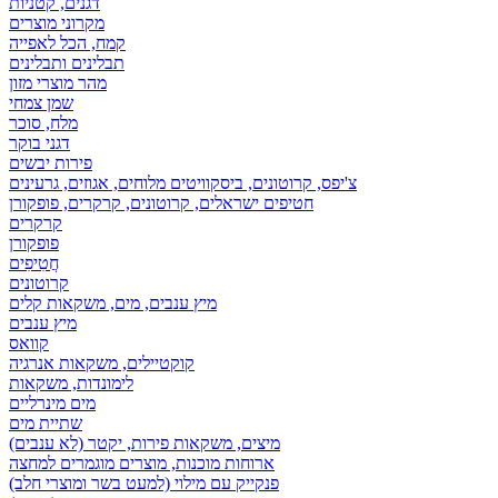
דגנים, קטניות
מקרוני מוצרים
קמח, הכל לאפייה
תבלינים ותבלינים
מהר מוצרי מזון
שמן צמחי
מלח, סוכר
דגני בוקר
פירות יבשים
צ'יפס, קרוטונים, ביסקוויטים מלוחים, אגוזים, גרעינים
חטיפים ישראלים, קרוטונים, קרקרים, פופקורן
קרקרים
פופקורן
חֲטִיפִים
קרוטונים
מיץ ענבים, מים, משקאות קלים
מיץ ענבים
קוואס
קוקטיילים, משקאות אנרגיה
לימונדות, משקאות
מים מינרליים
שתיית מים
מיצים, משקאות פירות, יקטר (לא ענבים)
ארוחות מוכנות, מוצרים מוגמרים למחצה
פנקייק עם מילוי (למעט בשר ומוצרי חלב)