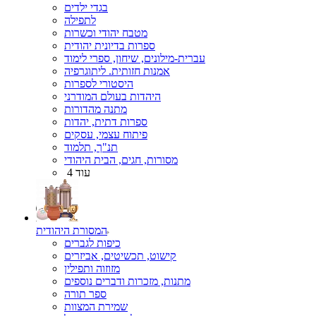
בגדי ילדים
לתפילה
מטבח יהודי וכשרות
ספרות בדיונית יהודית
עברית-מילונים, שיחון, ספרי לימוד
אמנות חזותית. ליתוגרפיה
היסטורי לספרות
היהדות בעולם המודרני
מתנה מהדורות
ספרות דתית, יהדות
פיתוח עצמי, עסקים
תנ"ך, תלמוד
מסורות, חגים, הבית היהודי
עוד 4
המסורת היהודית
כיפות לגברים
קישוט, תכשיטים, אביזרים
מזוזוה ותפילין
מתנות, מזכרות ודברים נוספים
ספר תורה
שמירת המצוות