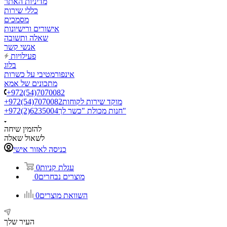
מדיניות האתר
כללי שירות
מסמכים
אישורים ורישיונות
שאלה ותשובה
אנשי קשר
פעילויות
בלוג
אינפורמטיבי על כשרות
מתכונים של אמא
+972(54)7070082
מוקד שירות לקוחות
+972(54)7070082
חנות מכולת "כשר לך"
+972(2)6235004
להזמין שיחה
לשאול שאלה
כניסה לאזור אישי
עגלת קניות
0
מוצרים נבחרים
0
השוואת מוצרים
0
העיר שלך