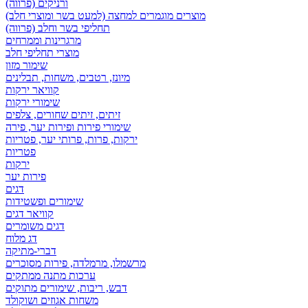
ורניקים (פרווה)
מוצרים מוגמרים למחצה (למעט בשר ומוצרי חלב)
תחליפי בשר וחלב (פרווה)
מרגרינות וממרחים
מוצרי תחליפי חלב
שימור מזון
מיונז, רטבים, משחות, תבלינים
קוויאר ירקות
שימורי ירקות
זיתים, זיתים שחורים, צלפים
שימורי פירות ופירות יער, פירה
ירקות, פרות, פרותי יער, פטריות
פטריות
ירקות
פירות יער
דגים
שימורים ופשטידות
קוויאר דגים
דגים משומרים
דג מלוח
דברי-מתיקה
מרשמלו, מרמלדה, פירות מסוכרים
ערכות מתנה ממתקים
דבש, ריבות, שימורים מתוקים
משחות אגוזים ושוקולד