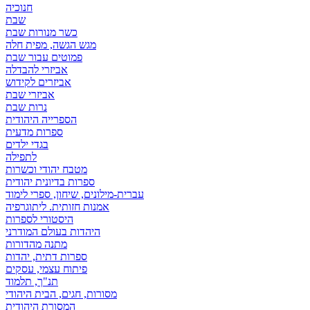
חנוכיה
שבת
כשר מנורות שבת
מגש הגשה, מפית חלה
פמוטים עבור שבת
אביזרי להבדלה
אביזרים לקידוש
אביזרי שבת
נרות שבת
הספרייה היהודית
ספרות מדעית
בגדי ילדים
לתפילה
מטבח יהודי וכשרות
ספרות בדיונית יהודית
עברית-מילונים, שיחון, ספרי לימוד
אמנות חזותית. ליתוגרפיה
היסטורי לספרות
היהדות בעולם המודרני
מתנה מהדורות
ספרות דתית, יהדות
פיתוח עצמי, עסקים
תנ"ך, תלמוד
מסורות, חגים, הבית היהודי
המסורת היהודית