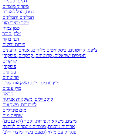
דגנים, קטניות
מקרוני מוצרים
קמח, הכל לאפייה
תבלינים ותבלינים
מהר מוצרי מזון
שמן צמחי
מלח, סוכר
דגני בוקר
פירות יבשים
צ'יפס, קרוטונים, ביסקוויטים מלוחים, אגוזים, גרעינים
חטיפים ישראלים, קרוטונים, קרקרים, פופקורן
קרקרים
פופקורן
חֲטִיפִים
קרוטונים
מיץ ענבים, מים, משקאות קלים
מיץ ענבים
קוואס
קוקטיילים, משקאות אנרגיה
לימונדות, משקאות
מים מינרליים
שתיית מים
מיצים, משקאות פירות, יקטר (לא ענבים)
ארוחות מוכנות, מוצרים מוגמרים למחצה
פנקייק עם מילוי (למעט בשר ומוצרי חלב)