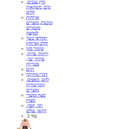
מיץ ענבים,
מים, משקאות
קלים
ארוחות
מוכנות, מוצרים
מוגמרים
למחצה
תחליפי בשר
וחלב (פרווה)
שימור מזון
ירקות, פרות,
פרותי יער,
פטריות
דגים
דברי-מתיקה
לחם, מאפים,
קונדיטוריה
מוצרים
מצה ומוצרי
מצות
תה, קפה,
קקאו, עולש
עוד 2