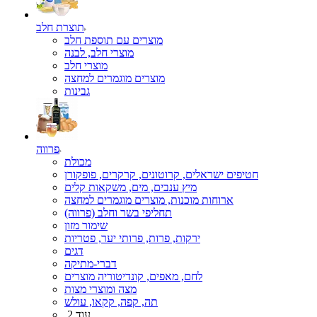
תוצרת חלב
מוצרים עם תוספת חלב
מוצרי חלב, לבנה
מוצרי חלב
מוצרים מוגמרים למחצה
גבינות
פרווה
מכולת
חטיפים ישראלים, קרוטונים, קרקרים, פופקורן
מיץ ענבים, מים, משקאות קלים
ארוחות מוכנות, מוצרים מוגמרים למחצה
תחליפי בשר וחלב (פרווה)
שימור מזון
ירקות, פרות, פרותי יער, פטריות
דגים
דברי-מתיקה
לחם, מאפים, קונדיטוריה מוצרים
מצה ומוצרי מצות
תה, קפה, קקאו, עולש
עוד 2