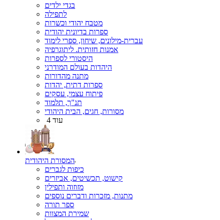
בגדי ילדים
לתפילה
מטבח יהודי וכשרות
ספרות בדיונית יהודית
עברית-מילונים, שיחון, ספרי לימוד
אמנות חזותית. ליתוגרפיה
היסטורי לספרות
היהדות בעולם המודרני
מתנה מהדורות
ספרות דתית, יהדות
פיתוח עצמי, עסקים
תנ"ך, תלמוד
מסורות, חגים, הבית היהודי
עוד 4
המסורת היהודית
כיפות לגברים
קישוט, תכשיטים, אביזרים
מזוזוה ותפילין
מתנות, מזכרות ודברים נוספים
ספר תורה
שמירת המצוות