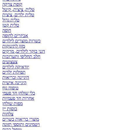
קופת צדקה
טלית, ציצית, קיטל
טלית ילדים, ציצית
טלית גדול
טלית קטן
אביזרים לחופה
כשרות מוצרים לילדים
מזון לתינוקות
דגני בוקר לילדים, מרקים
חלב תחליפי ותערובות
צעצועים
יודאיקה לילדים
תפילות ילדים
היגיינה ובריאות
היגיינה אישית
טיפוח גוף
כלי שולחן חד פעמי
אחרות חד פעמיות
מפות שולחן
כוסות יין
צלחות
מוצרי בריאות כשרים
ויטמינים ותוספי תזונה
טיפול בבית