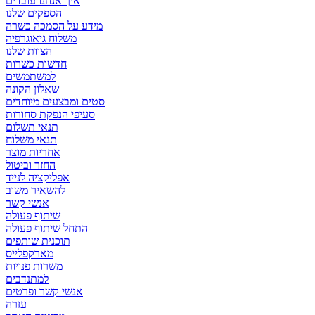
איך אנחנו עובדים
הספקים שלנו
מידע על הסמכה כשרה
משלוח גיאוגרפיה
הצוות שלנו
חדשות כשרות
למשתמשים
שאלון הקונה
סטים ומבצעים מיוחדים
סעיפי הנפקת סחורות
תנאי תשלום
תנאי משלוח
אחריות מוצר
החזר וביטול
אפליקציה לנייד
להשאיר משוב
אנשי קשר
שיתוף פעולה
התחל שיתוף פעולה
תוכנית שותפים
מארקפלייס
משרות פנויות
למתנדבים
אנשי קשר ופרטים
עזרה