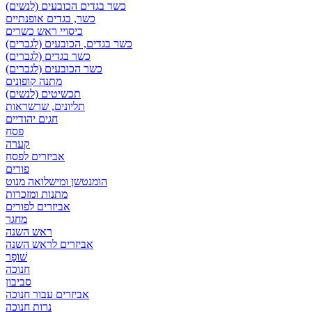
כשר בגדים הכובעים (לנשים)
כשר, בגדים אופנתיים
כיסויי ראש כשרים
כשר בגדים, הכובעים (לגברים)
כשר בגדים (לגברים)
כשר הכובעים (לגברים)
מתנה קופונים
תכשיטים (לנשים)
תליונים, שרשראות
חגים יהודיים
פסח
קערה
אביזרים לפסח
פורים
הומנטשן ומישלואה מנוט
מתנות ומזכרות
אביזרים לפורים
מחגר
ראש השנה
אביזרים לראש השנה
שׁוֹפָר
חנוכה
סביבון
אביזרים עבור חנוכה
נרות חנוכה