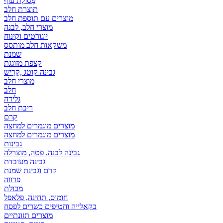
פְּסוֹלֶת עוף
תוצרת חלב
מוצרים עם תוספת חלב
מוצרי חלב, לבנה
יוגורטים וקינוח
משקאות חלב מותסס
שמנת
קצפת מזוגגת
גבינה קוטג ,קָרִישׁ
מוצרי חלב
חלב
גלידה
ריבת חלב
קרם
מוצרים מוגמרים למחצה
מוצרים מוגמרים למחצה
גבינות
גבינה לבנה, פטה, מוצרלה
גבינה מעובדת
קרם וגבינת שמנת
פרווה
מכולת
חומוס, תחינה, פלאפל
בקאלייה וחטיפים כשרים לפסח
מוצרים תזונתיים