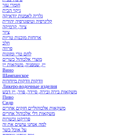
חומרי עזר
ניקוי הבית
גלריה לאמנות יודאיקה
קליגרפיה וטיפוגרפיה יהודית
ציור, קרמיקה
ציור
ארוחות מוכנות טריות
חלב
פרווה
לחם טרי ומזונות
מוצרי אלכוהול כשרים
יין, שמפניה, משקאות יין
Вино
Шампанское
וודקות וודקות מיוחדות
Ликеро-водочные изделия
משקאות בירה ובירה, סיידר, פויר, יין דבש
Пиво
Сидр
משקאות אלכוהוליים חזקים אחרים
משקאות דלי אלכוהול אחרים
פרויקט וכשרות
למה אנחנו עושים את זה
על אוכל כשר