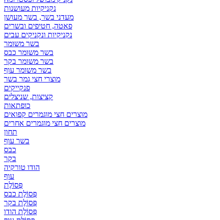
נקניקיות מעושנות
מעדני בשר, בשר מעושן
פאטה, חטיפים ובשרים
נקניקיות ונקניקים עבים
בשר משומר
בשר משומר כבס
בשר משומר בקר
בשר משומר עוף
מוצרי חצי גמר בשר
פנקייקים
קציצות, שניצלים
כופתאות
מוצרים חצי מוגמרים קפואים
מוצרים חצי מוגמרים אחרים
תחון
בשר עוף
כבס
בקר
הודו טורקיה
עוף
פְּסוֹלֶת
פְּסוֹלֶת כבס
פְּסוֹלֶת בקר
פְּסוֹלֶת הודו