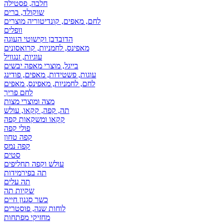
חלבה, פסטילה
שוקולד, ברים
לחם, מאפים, קונדיטוריה מוצרים
וופלים
הדובדבן וקישוטי העוגה
מאפינס, לחמניות, קרואסונים
עוגיות, זנגוויל
בייגל, מוצרי מאפה יבשים
עוגות, פשטידות, מאפים, פודינג
לחם, לחמניות, מאפינס, מאפים
לחם פריך
מצה ומוצרי מצות
תה, קפה, קקאו, עולש
קקאו ומשקאות קפה
פולי קפה
קפה טחון
קפה נמס
סטים
עולש וקפה תחליפים
תה בפירמידות
תה עלים
שקיות תה
כשר סגנון חיים
לוחות שנה, פוסטרים
מחזיקי מפתחות