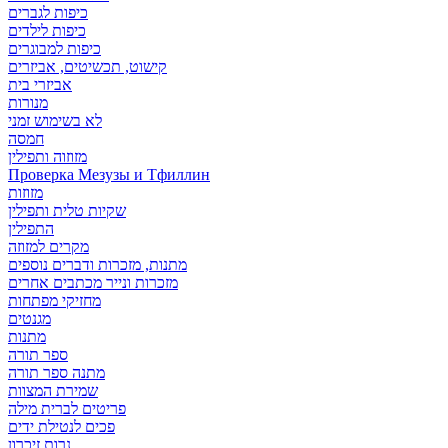
כיפות לגברים
כיפות לילדים
כיפות למבוגרים
קישוט, תכשיטים, אביזרים
אביזרי בית
מנורות
לא בשימוש זמני
חמסה
מזוזוה ותפילין
Проверка Мезузы и Тфиллин
מזוזות
שקיות טלית ותפילין
התפילין
מקרים למזוזה
מתנות, מזכרות ודברים נוספים
מזכרות ונייר מכתבים אחרים
מחזיקי מפתחות
מגנטים
מתנות
ספר תורה
מתנה ספר תורה
שמירת המצוות
פריטים לברית מילה
פכים לנטילת ידים
נרות זיכרון