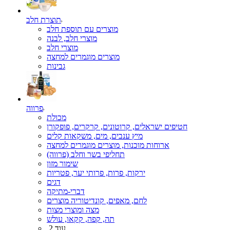
תוצרת חלב
מוצרים עם תוספת חלב
מוצרי חלב, לבנה
מוצרי חלב
מוצרים מוגמרים למחצה
גבינות
פרווה
מכולת
חטיפים ישראלים, קרוטונים, קרקרים, פופקורן
מיץ ענבים, מים, משקאות קלים
ארוחות מוכנות, מוצרים מוגמרים למחצה
תחליפי בשר וחלב (פרווה)
שימור מזון
ירקות, פרות, פרותי יער, פטריות
דגים
דברי-מתיקה
לחם, מאפים, קונדיטוריה מוצרים
מצה ומוצרי מצות
תה, קפה, קקאו, עולש
עוד 2