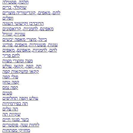
חלבה, פסטילה
שוקולד, ברים
לחם, מאפים, קונדיטוריה מוצרים
וופלים
הדובדבן וקישוטי העוגה
מאפינס, לחמניות, קרואסונים
עוגיות, זנגוויל
בייגל, מוצרי מאפה יבשים
עוגות, פשטידות, מאפים, פודינג
לחם, לחמניות, מאפינס, מאפים
לחם פריך
מצה ומוצרי מצות
תה, קפה, קקאו, עולש
קקאו ומשקאות קפה
פולי קפה
קפה טחון
קפה נמס
סטים
עולש וקפה תחליפים
תה בפירמידות
תה עלים
שקיות תה
כשר סגנון חיים
לוחות שנה, פוסטרים
מחזיקי מפתחות