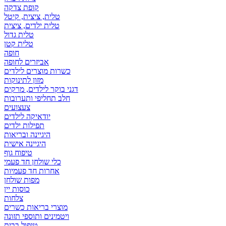
קופת צדקה
טלית, ציצית, קיטל
טלית ילדים, ציצית
טלית גדול
טלית קטן
אביזרים לחופה
כשרות מוצרים לילדים
מזון לתינוקות
דגני בוקר לילדים, מרקים
חלב תחליפי ותערובות
צעצועים
יודאיקה לילדים
תפילות ילדים
היגיינה ובריאות
היגיינה אישית
טיפוח גוף
כלי שולחן חד פעמי
אחרות חד פעמיות
מפות שולחן
כוסות יין
צלחות
מוצרי בריאות כשרים
ויטמינים ותוספי תזונה
טיפול בבית