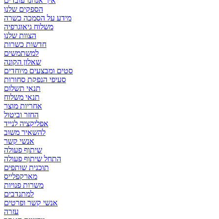
איך אנחנו עובדים
הספקים שלנו
מידע על הסמכה כשרה
משלוח גיאוגרפיה
הצוות שלנו
חדשות כשרות
למשתמשים
שאלון הקונה
סטים ומבצעים מיוחדים
סעיפי הנפקת סחורות
תנאי תשלום
תנאי משלוח
אחריות מוצר
החזר וביטול
אפליקציה לנייד
להשאיר משוב
אנשי קשר
שיתוף פעולה
התחל שיתוף פעולה
תוכנית שותפים
מארקפלייס
משרות פנויות
למתנדבים
אנשי קשר ופרטים
עזרה