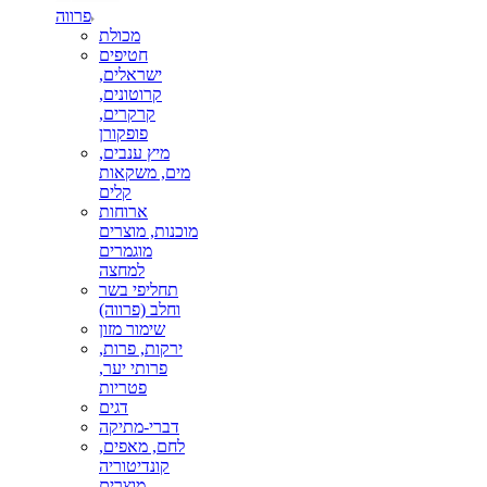
פרווה
מכולת
חטיפים
ישראלים,
קרוטונים,
קרקרים,
פופקורן
מיץ ענבים,
מים, משקאות
קלים
ארוחות
מוכנות, מוצרים
מוגמרים
למחצה
תחליפי בשר
וחלב (פרווה)
שימור מזון
ירקות, פרות,
פרותי יער,
פטריות
דגים
דברי-מתיקה
לחם, מאפים,
קונדיטוריה
מוצרים