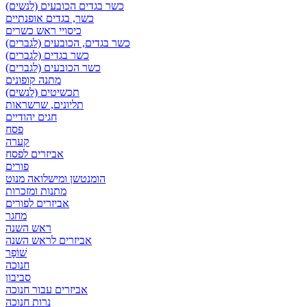
כשר בגדים הכובעים (לנשים)
כשר, בגדים אופנתיים
כיסויי ראש כשרים
כשר בגדים, הכובעים (לגברים)
כשר בגדים (לגברים)
כשר הכובעים (לגברים)
מתנה קופונים
תכשיטים (לנשים)
תליונים, שרשראות
חגים יהודיים
פסח
קערה
אביזרים לפסח
פורים
הומנטשן ומישלואה מנוט
מתנות ומזכרות
אביזרים לפורים
מחגר
ראש השנה
אביזרים לראש השנה
שׁוֹפָר
חנוכה
סביבון
אביזרים עבור חנוכה
נרות חנוכה