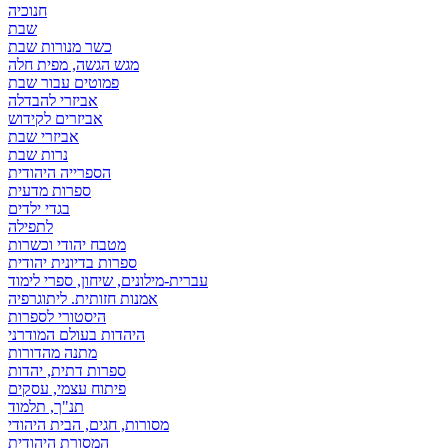
חנוכיה
שבת
כשר מנורות שבת
מגש הגשה, מפית חלה
פמוטים עבור שבת
אביזרי להבדלה
אביזרים לקידוש
אביזרי שבת
נרות שבת
הספרייה היהודית
ספרות מדעית
בגדי ילדים
לתפילה
מטבח יהודי וכשרות
ספרות בדיונית יהודית
עברית-מילונים, שיחון, ספרי לימוד
אמנות חזותית. ליתוגרפיה
היסטורי לספרות
היהדות בעולם המודרני
מתנה מהדורות
ספרות דתית, יהדות
פיתוח עצמי, עסקים
תנ"ך, תלמוד
מסורות, חגים, הבית היהודי
המסורת היהודית