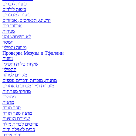
כיפות לגברים
כיפות לילדים
כיפות למבוגרים
קישוט, תכשיטים, אביזרים
אביזרי בית
מנורות
לא בשימוש זמני
חמסה
מזוזוה ותפילין
Проверка Мезузы и Тфиллин
מזוזות
שקיות טלית ותפילין
התפילין
מקרים למזוזה
מתנות, מזכרות ודברים נוספים
מזכרות ונייר מכתבים אחרים
מחזיקי מפתחות
מגנטים
מתנות
ספר תורה
מתנה ספר תורה
שמירת המצוות
פריטים לברית מילה
פכים לנטילת ידים
נרות זיכרון