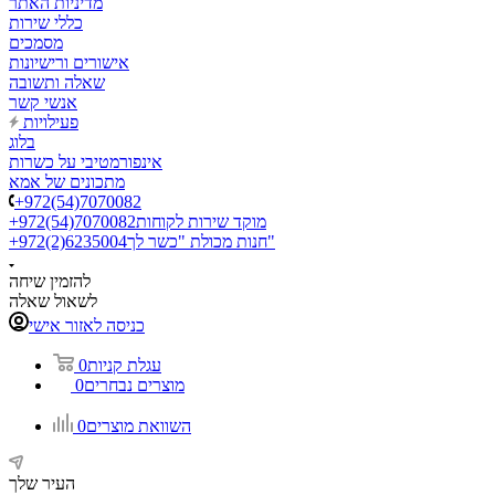
מדיניות האתר
כללי שירות
מסמכים
אישורים ורישיונות
שאלה ותשובה
אנשי קשר
פעילויות
בלוג
אינפורמטיבי על כשרות
מתכונים של אמא
+972(54)7070082
מוקד שירות לקוחות
+972(54)7070082
חנות מכולת "כשר לך"
+972(2)6235004
להזמין שיחה
לשאול שאלה
כניסה לאזור אישי
עגלת קניות
0
מוצרים נבחרים
0
השוואת מוצרים
0
העיר שלך