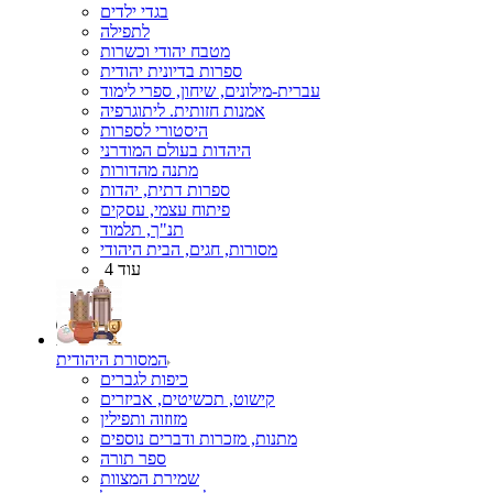
בגדי ילדים
לתפילה
מטבח יהודי וכשרות
ספרות בדיונית יהודית
עברית-מילונים, שיחון, ספרי לימוד
אמנות חזותית. ליתוגרפיה
היסטורי לספרות
היהדות בעולם המודרני
מתנה מהדורות
ספרות דתית, יהדות
פיתוח עצמי, עסקים
תנ"ך, תלמוד
מסורות, חגים, הבית היהודי
עוד 4
המסורת היהודית
כיפות לגברים
קישוט, תכשיטים, אביזרים
מזוזוה ותפילין
מתנות, מזכרות ודברים נוספים
ספר תורה
שמירת המצוות