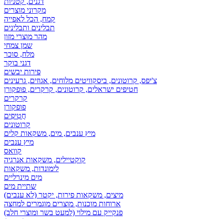
דגנים, קטניות
מקרוני מוצרים
קמח, הכל לאפייה
תבלינים ותבלינים
מהר מוצרי מזון
שמן צמחי
מלח, סוכר
דגני בוקר
פירות יבשים
צ'יפס, קרוטונים, ביסקוויטים מלוחים, אגוזים, גרעינים
חטיפים ישראלים, קרוטונים, קרקרים, פופקורן
קרקרים
פופקורן
חֲטִיפִים
קרוטונים
מיץ ענבים, מים, משקאות קלים
מיץ ענבים
קוואס
קוקטיילים, משקאות אנרגיה
לימונדות, משקאות
מים מינרליים
שתיית מים
מיצים, משקאות פירות, יקטר (לא ענבים)
ארוחות מוכנות, מוצרים מוגמרים למחצה
פנקייק עם מילוי (למעט בשר ומוצרי חלב)