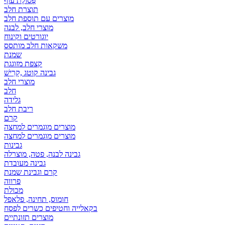
פְּסוֹלֶת עוף
תוצרת חלב
מוצרים עם תוספת חלב
מוצרי חלב, לבנה
יוגורטים וקינוח
משקאות חלב מותסס
שמנת
קצפת מזוגגת
גבינה קוטג ,קָרִישׁ
מוצרי חלב
חלב
גלידה
ריבת חלב
קרם
מוצרים מוגמרים למחצה
מוצרים מוגמרים למחצה
גבינות
גבינה לבנה, פטה, מוצרלה
גבינה מעובדת
קרם וגבינת שמנת
פרווה
מכולת
חומוס, תחינה, פלאפל
בקאלייה וחטיפים כשרים לפסח
מוצרים תזונתיים