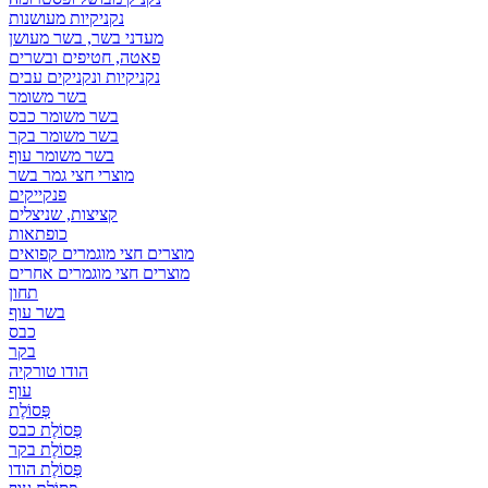
נקניקיות מעושנות
מעדני בשר, בשר מעושן
פאטה, חטיפים ובשרים
נקניקיות ונקניקים עבים
בשר משומר
בשר משומר כבס
בשר משומר בקר
בשר משומר עוף
מוצרי חצי גמר בשר
פנקייקים
קציצות, שניצלים
כופתאות
מוצרים חצי מוגמרים קפואים
מוצרים חצי מוגמרים אחרים
תחון
בשר עוף
כבס
בקר
הודו טורקיה
עוף
פְּסוֹלֶת
פְּסוֹלֶת כבס
פְּסוֹלֶת בקר
פְּסוֹלֶת הודו