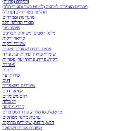
ורניקים (פרווה)
מוצרים מוגמרים למחצה (למעט בשר ומוצרי חלב)
תחליפי בשר וחלב (פרווה)
מרגרינות וממרחים
מוצרי תחליפי חלב
שימור מזון
מיונז, רטבים, משחות, תבלינים
קוויאר ירקות
שימורי ירקות
זיתים, זיתים שחורים, צלפים
שימורי פירות ופירות יער, פירה
ירקות, פרות, פרותי יער, פטריות
פטריות
ירקות
פירות יער
דגים
שימורים ופשטידות
קוויאר דגים
דגים משומרים
דג מלוח
דברי-מתיקה
מרשמלו, מרמלדה, פירות מסוכרים
ערכות מתנה ממתקים
דבש, ריבות, שימורים מתוקים
משחות אגוזים ושוקולד