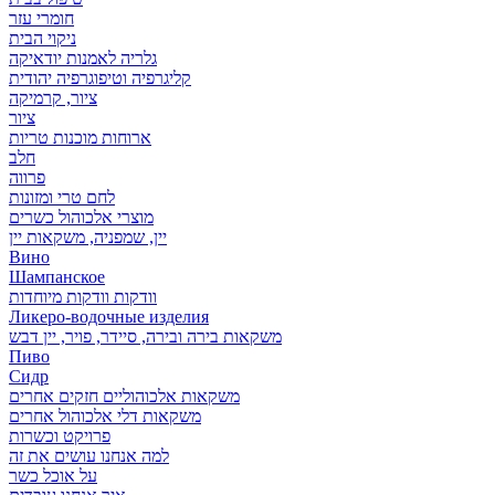
חומרי עזר
ניקוי הבית
גלריה לאמנות יודאיקה
קליגרפיה וטיפוגרפיה יהודית
ציור, קרמיקה
ציור
ארוחות מוכנות טריות
חלב
פרווה
לחם טרי ומזונות
מוצרי אלכוהול כשרים
יין, שמפניה, משקאות יין
Вино
Шампанское
וודקות וודקות מיוחדות
Ликеро-водочные изделия
משקאות בירה ובירה, סיידר, פויר, יין דבש
Пиво
Сидр
משקאות אלכוהוליים חזקים אחרים
משקאות דלי אלכוהול אחרים
פרויקט וכשרות
למה אנחנו עושים את זה
על אוכל כשר