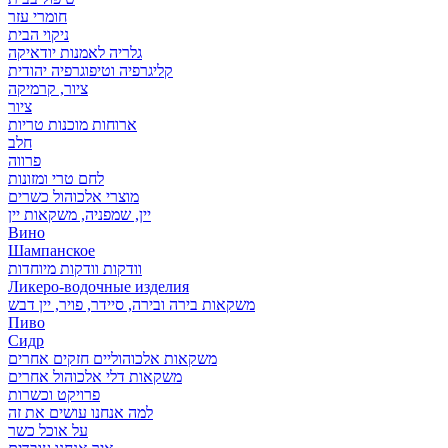
חומרי עזר
ניקוי הבית
גלריה לאמנות יודאיקה
קליגרפיה וטיפוגרפיה יהודית
ציור, קרמיקה
ציור
ארוחות מוכנות טריות
חלב
פרווה
לחם טרי ומזונות
מוצרי אלכוהול כשרים
יין, שמפניה, משקאות יין
Вино
Шампанское
וודקות וודקות מיוחדות
Ликеро-водочные изделия
משקאות בירה ובירה, סיידר, פויר, יין דבש
Пиво
Сидр
משקאות אלכוהוליים חזקים אחרים
משקאות דלי אלכוהול אחרים
פרויקט וכשרות
למה אנחנו עושים את זה
על אוכל כשר