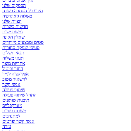
איך אנחנו עובדים
הספקים שלנו
מידע על הסמכה כשרה
משלוח גיאוגרפיה
הצוות שלנו
חדשות כשרות
למשתמשים
שאלון הקונה
סטים ומבצעים מיוחדים
סעיפי הנפקת סחורות
תנאי תשלום
תנאי משלוח
אחריות מוצר
החזר וביטול
אפליקציה לנייד
להשאיר משוב
אנשי קשר
שיתוף פעולה
התחל שיתוף פעולה
תוכנית שותפים
מארקפלייס
משרות פנויות
למתנדבים
אנשי קשר ופרטים
עזרה