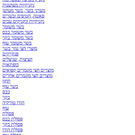
נקניקיות מעושנות
מעדני בשר, בשר מעושן
פאטה, חטיפים ובשרים
נקניקיות ונקניקים עבים
בשר משומר
בשר משומר כבס
בשר משומר בקר
בשר משומר עוף
מוצרי חצי גמר בשר
פנקייקים
קציצות, שניצלים
כופתאות
מוצרים חצי מוגמרים קפואים
מוצרים חצי מוגמרים אחרים
תחון
בשר עוף
כבס
בקר
הודו טורקיה
עוף
פְּסוֹלֶת
פְּסוֹלֶת כבס
פְּסוֹלֶת בקר
פְּסוֹלֶת הודו