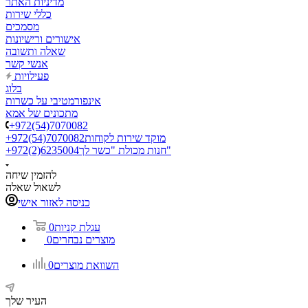
מדיניות האתר
כללי שירות
מסמכים
אישורים ורישיונות
שאלה ותשובה
אנשי קשר
פעילויות
בלוג
אינפורמטיבי על כשרות
מתכונים של אמא
+972(54)7070082
מוקד שירות לקוחות
+972(54)7070082
חנות מכולת "כשר לך"
+972(2)6235004
להזמין שיחה
לשאול שאלה
כניסה לאזור אישי
עגלת קניות
0
מוצרים נבחרים
0
השוואת מוצרים
0
העיר שלך