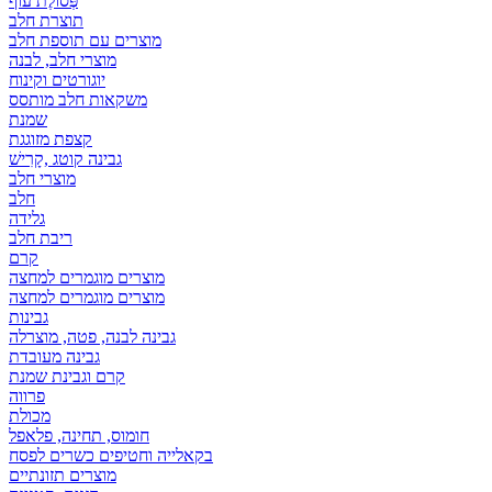
פְּסוֹלֶת עוף
תוצרת חלב
מוצרים עם תוספת חלב
מוצרי חלב, לבנה
יוגורטים וקינוח
משקאות חלב מותסס
שמנת
קצפת מזוגגת
גבינה קוטג ,קָרִישׁ
מוצרי חלב
חלב
גלידה
ריבת חלב
קרם
מוצרים מוגמרים למחצה
מוצרים מוגמרים למחצה
גבינות
גבינה לבנה, פטה, מוצרלה
גבינה מעובדת
קרם וגבינת שמנת
פרווה
מכולת
חומוס, תחינה, פלאפל
בקאלייה וחטיפים כשרים לפסח
מוצרים תזונתיים