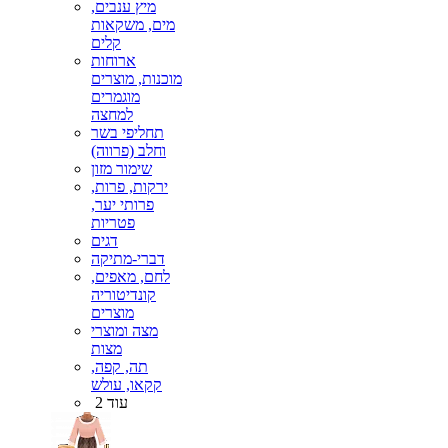
מיץ ענבים,
מים, משקאות
קלים
ארוחות
מוכנות, מוצרים
מוגמרים
למחצה
תחליפי בשר
וחלב (פרווה)
שימור מזון
ירקות, פרות,
פרותי יער,
פטריות
דגים
דברי-מתיקה
לחם, מאפים,
קונדיטוריה
מוצרים
מצה ומוצרי
מצות
תה, קפה,
קקאו, עולש
עוד 2