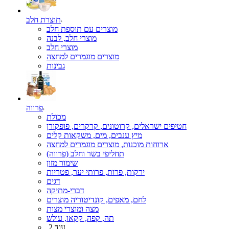
תוצרת חלב
מוצרים עם תוספת חלב
מוצרי חלב, לבנה
מוצרי חלב
מוצרים מוגמרים למחצה
גבינות
פרווה
מכולת
חטיפים ישראלים, קרוטונים, קרקרים, פופקורן
מיץ ענבים, מים, משקאות קלים
ארוחות מוכנות, מוצרים מוגמרים למחצה
תחליפי בשר וחלב (פרווה)
שימור מזון
ירקות, פרות, פרותי יער, פטריות
דגים
דברי-מתיקה
לחם, מאפים, קונדיטוריה מוצרים
מצה ומוצרי מצות
תה, קפה, קקאו, עולש
עוד 2