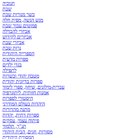
חנוכיה
שבת
כשר מנורות שבת
מגש הגשה, מפית חלה
פמוטים עבור שבת
אביזרי להבדלה
אביזרים לקידוש
אביזרי שבת
נרות שבת
הספרייה היהודית
ספרות מדעית
בגדי ילדים
לתפילה
מטבח יהודי וכשרות
ספרות בדיונית יהודית
עברית-מילונים, שיחון, ספרי לימוד
אמנות חזותית. ליתוגרפיה
היסטורי לספרות
היהדות בעולם המודרני
מתנה מהדורות
ספרות דתית, יהדות
פיתוח עצמי, עסקים
תנ"ך, תלמוד
מסורות, חגים, הבית היהודי
המסורת היהודית