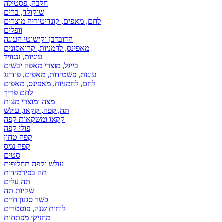
חלבה, פסטילה
שוקולד, ברים
לחם, מאפים, קונדיטוריה מוצרים
וופלים
הדובדבן וקישוטי העוגה
מאפינס, לחמניות, קרואסונים
עוגיות, זנגוויל
בייגל, מוצרי מאפה יבשים
עוגות, פשטידות, מאפים, פודינג
לחם, לחמניות, מאפינס, מאפים
לחם פריך
מצה ומוצרי מצות
תה, קפה, קקאו, עולש
קקאו ומשקאות קפה
פולי קפה
קפה טחון
קפה נמס
סטים
עולש וקפה תחליפים
תה בפירמידות
תה עלים
שקיות תה
כשר סגנון חיים
לוחות שנה, פוסטרים
מחזיקי מפתחות