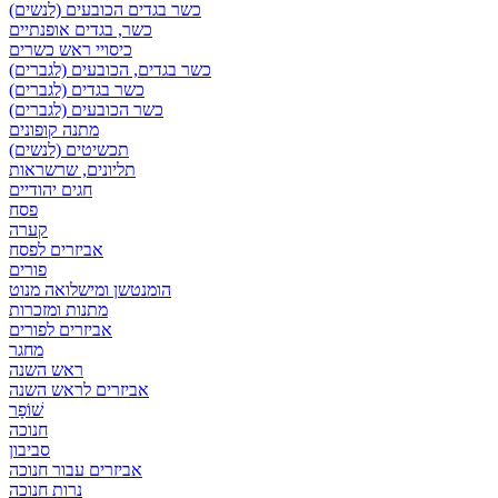
כשר בגדים הכובעים (לנשים)
כשר, בגדים אופנתיים
כיסויי ראש כשרים
כשר בגדים, הכובעים (לגברים)
כשר בגדים (לגברים)
כשר הכובעים (לגברים)
מתנה קופונים
תכשיטים (לנשים)
תליונים, שרשראות
חגים יהודיים
פסח
קערה
אביזרים לפסח
פורים
הומנטשן ומישלואה מנוט
מתנות ומזכרות
אביזרים לפורים
מחגר
ראש השנה
אביזרים לראש השנה
שׁוֹפָר
חנוכה
סביבון
אביזרים עבור חנוכה
נרות חנוכה