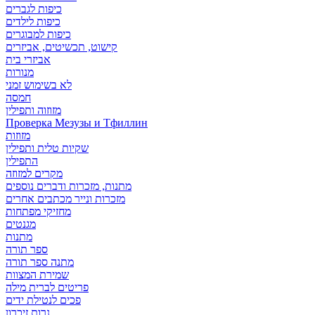
כיפות לגברים
כיפות לילדים
כיפות למבוגרים
קישוט, תכשיטים, אביזרים
אביזרי בית
מנורות
לא בשימוש זמני
חמסה
מזוזוה ותפילין
Проверка Мезузы и Тфиллин
מזוזות
שקיות טלית ותפילין
התפילין
מקרים למזוזה
מתנות, מזכרות ודברים נוספים
מזכרות ונייר מכתבים אחרים
מחזיקי מפתחות
מגנטים
מתנות
ספר תורה
מתנה ספר תורה
שמירת המצוות
פריטים לברית מילה
פכים לנטילת ידים
נרות זיכרון