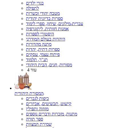
בגדי ילדים
לתפילה
מטבח יהודי וכשרות
ספרות בדיונית יהודית
עברית-מילונים, שיחון, ספרי לימוד
אמנות חזותית. ליתוגרפיה
היסטורי לספרות
היהדות בעולם המודרני
מתנה מהדורות
ספרות דתית, יהדות
פיתוח עצמי, עסקים
תנ"ך, תלמוד
מסורות, חגים, הבית היהודי
עוד 4
המסורת היהודית
כיפות לגברים
קישוט, תכשיטים, אביזרים
מזוזוה ותפילין
מתנות, מזכרות ודברים נוספים
ספר תורה
שמירת המצוות