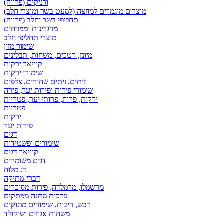
ורניקים (פרווה)
מוצרים מוגמרים למחצה (למעט בשר ומוצרי חלב)
תחליפי בשר וחלב (פרווה)
מרגרינות וממרחים
מוצרי תחליפי חלב
שימור מזון
מיונז, רטבים, משחות, תבלינים
קוויאר ירקות
שימורי ירקות
זיתים, זיתים שחורים, צלפים
שימורי פירות ופירות יער, פירה
ירקות, פרות, פרותי יער, פטריות
פטריות
ירקות
פירות יער
דגים
שימורים ופשטידות
קוויאר דגים
דגים משומרים
דג מלוח
דברי-מתיקה
מרשמלו, מרמלדה, פירות מסוכרים
ערכות מתנה ממתקים
דבש, ריבות, שימורים מתוקים
משחות אגוזים ושוקולד