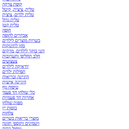
קופת צדקה
טלית, ציצית, קיטל
טלית ילדים, ציצית
טלית גדול
טלית קטן
אביזרים לחופה
כשרות מוצרים לילדים
מזון לתינוקות
דגני בוקר לילדים, מרקים
חלב תחליפי ותערובות
צעצועים
יודאיקה לילדים
תפילות ילדים
היגיינה ובריאות
היגיינה אישית
טיפוח גוף
כלי שולחן חד פעמי
אחרות חד פעמיות
מפות שולחן
כוסות יין
צלחות
מוצרי בריאות כשרים
ויטמינים ותוספי תזונה
טיפול בבית