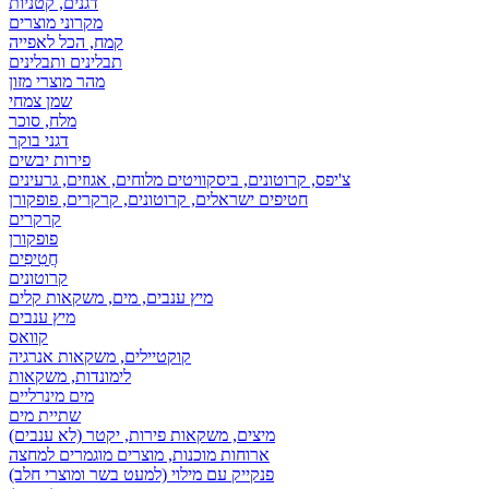
דגנים, קטניות
מקרוני מוצרים
קמח, הכל לאפייה
תבלינים ותבלינים
מהר מוצרי מזון
שמן צמחי
מלח, סוכר
דגני בוקר
פירות יבשים
צ'יפס, קרוטונים, ביסקוויטים מלוחים, אגוזים, גרעינים
חטיפים ישראלים, קרוטונים, קרקרים, פופקורן
קרקרים
פופקורן
חֲטִיפִים
קרוטונים
מיץ ענבים, מים, משקאות קלים
מיץ ענבים
קוואס
קוקטיילים, משקאות אנרגיה
לימונדות, משקאות
מים מינרליים
שתיית מים
מיצים, משקאות פירות, יקטר (לא ענבים)
ארוחות מוכנות, מוצרים מוגמרים למחצה
פנקייק עם מילוי (למעט בשר ומוצרי חלב)