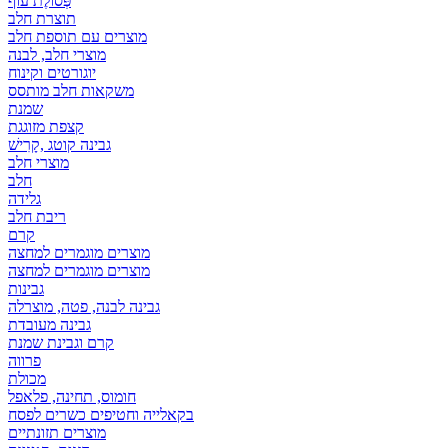
פְּסוֹלֶת עוף
תוצרת חלב
מוצרים עם תוספת חלב
מוצרי חלב, לבנה
יוגורטים וקינוח
משקאות חלב מותסס
שמנת
קצפת מזוגגת
גבינה קוטג ,קָרִישׁ
מוצרי חלב
חלב
גלידה
ריבת חלב
קרם
מוצרים מוגמרים למחצה
מוצרים מוגמרים למחצה
גבינות
גבינה לבנה, פטה, מוצרלה
גבינה מעובדת
קרם וגבינת שמנת
פרווה
מכולת
חומוס, תחינה, פלאפל
בקאלייה וחטיפים כשרים לפסח
מוצרים תזונתיים