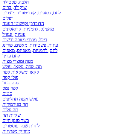
חלבה, פסטילה
שוקולד, ברים
לחם, מאפים, קונדיטוריה מוצרים
וופלים
הדובדבן וקישוטי העוגה
מאפינס, לחמניות, קרואסונים
עוגיות, זנגוויל
בייגל, מוצרי מאפה יבשים
עוגות, פשטידות, מאפים, פודינג
לחם, לחמניות, מאפינס, מאפים
לחם פריך
מצה ומוצרי מצות
תה, קפה, קקאו, עולש
קקאו ומשקאות קפה
פולי קפה
קפה טחון
קפה נמס
סטים
עולש וקפה תחליפים
תה בפירמידות
תה עלים
שקיות תה
כשר סגנון חיים
לוחות שנה, פוסטרים
מחזיקי מפתחות