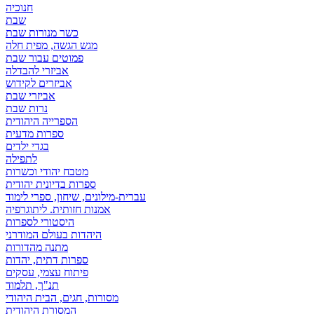
חנוכיה
שבת
כשר מנורות שבת
מגש הגשה, מפית חלה
פמוטים עבור שבת
אביזרי להבדלה
אביזרים לקידוש
אביזרי שבת
נרות שבת
הספרייה היהודית
ספרות מדעית
בגדי ילדים
לתפילה
מטבח יהודי וכשרות
ספרות בדיונית יהודית
עברית-מילונים, שיחון, ספרי לימוד
אמנות חזותית. ליתוגרפיה
היסטורי לספרות
היהדות בעולם המודרני
מתנה מהדורות
ספרות דתית, יהדות
פיתוח עצמי, עסקים
תנ"ך, תלמוד
מסורות, חגים, הבית היהודי
המסורת היהודית