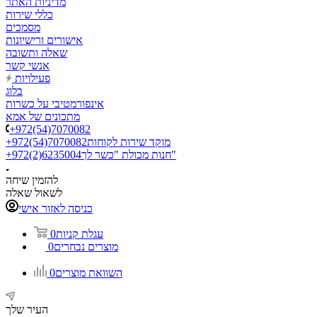
מדיניות האתר
כללי שירות
מסמכים
אישורים ורישיונות
שאלה ותשובה
אנשי קשר
פעילויות
בלוג
אינפורמטיבי על כשרות
מתכונים של אמא
+972(54)7070082
מוקד שירות לקוחות
+972(54)7070082
חנות מכולת "כשר לך"
+972(2)6235004
להזמין שיחה
לשאול שאלה
כניסה לאזור אישי
עגלת קניות
0
מוצרים נבחרים
0
השוואת מוצרים
0
העיר שלך