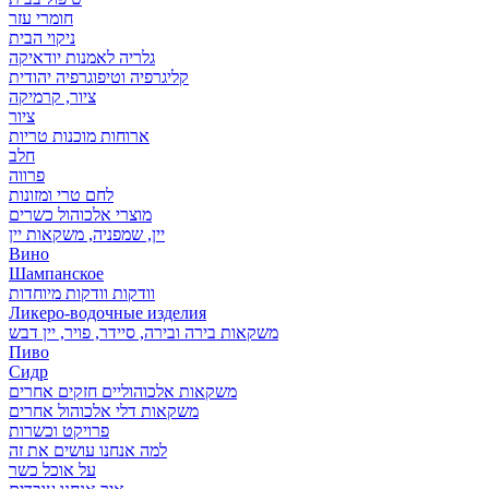
חומרי עזר
ניקוי הבית
גלריה לאמנות יודאיקה
קליגרפיה וטיפוגרפיה יהודית
ציור, קרמיקה
ציור
ארוחות מוכנות טריות
חלב
פרווה
לחם טרי ומזונות
מוצרי אלכוהול כשרים
יין, שמפניה, משקאות יין
Вино
Шампанское
וודקות וודקות מיוחדות
Ликеро-водочные изделия
משקאות בירה ובירה, סיידר, פויר, יין דבש
Пиво
Сидр
משקאות אלכוהוליים חזקים אחרים
משקאות דלי אלכוהול אחרים
פרויקט וכשרות
למה אנחנו עושים את זה
על אוכל כשר