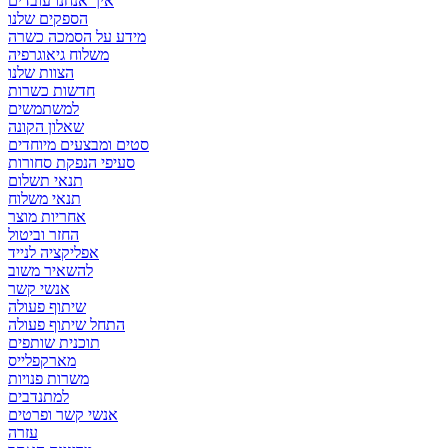
איך אנחנו עובדים
הספקים שלנו
מידע על הסמכה כשרה
משלוח גיאוגרפיה
הצוות שלנו
חדשות כשרות
למשתמשים
שאלון הקונה
סטים ומבצעים מיוחדים
סעיפי הנפקת סחורות
תנאי תשלום
תנאי משלוח
אחריות מוצר
החזר וביטול
אפליקציה לנייד
להשאיר משוב
אנשי קשר
שיתוף פעולה
התחל שיתוף פעולה
תוכנית שותפים
מארקפלייס
משרות פנויות
למתנדבים
אנשי קשר ופרטים
עזרה