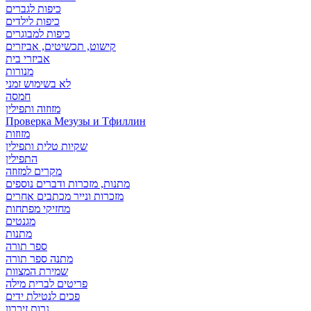
כיפות לגברים
כיפות לילדים
כיפות למבוגרים
קישוט, תכשיטים, אביזרים
אביזרי בית
מנורות
לא בשימוש זמני
חמסה
מזוזוה ותפילין
Проверка Мезузы и Тфиллин
מזוזות
שקיות טלית ותפילין
התפילין
מקרים למזוזה
מתנות, מזכרות ודברים נוספים
מזכרות ונייר מכתבים אחרים
מחזיקי מפתחות
מגנטים
מתנות
ספר תורה
מתנה ספר תורה
שמירת המצוות
פריטים לברית מילה
פכים לנטילת ידים
נרות זיכרון