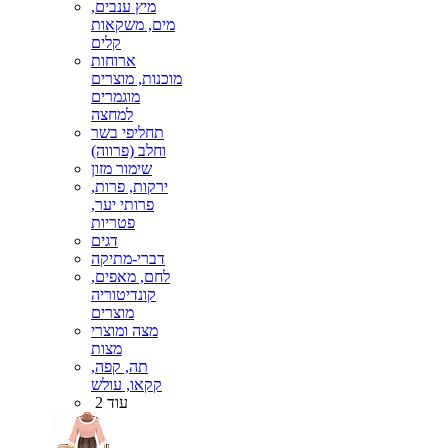
מיץ ענבים,
מים, משקאות
קלים
ארוחות
מוכנות, מוצרים
מוגמרים
למחצה
תחליפי בשר
וחלב (פרווה)
שימור מזון
ירקות, פרות,
פרותי יער,
פטריות
דגים
דברי-מתיקה
לחם, מאפים,
קונדיטוריה
מוצרים
מצה ומוצרי
מצות
תה, קפה,
קקאו, עולש
עוד 2