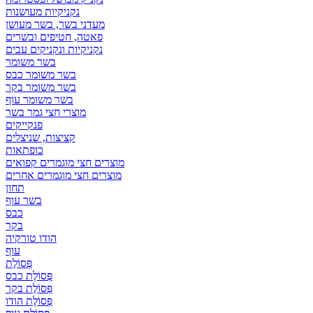
נקניקיות מעושנות
מעדני בשר, בשר מעושן
פאטה, חטיפים ובשרים
נקניקיות ונקניקים עבים
בשר משומר
בשר משומר כבס
בשר משומר בקר
בשר משומר עוף
מוצרי חצי גמר בשר
פנקייקים
קציצות, שניצלים
כופתאות
מוצרים חצי מוגמרים קפואים
מוצרים חצי מוגמרים אחרים
תחון
בשר עוף
כבס
בקר
הודו טורקיה
עוף
פְּסוֹלֶת
פְּסוֹלֶת כבס
פְּסוֹלֶת בקר
פְּסוֹלֶת הודו