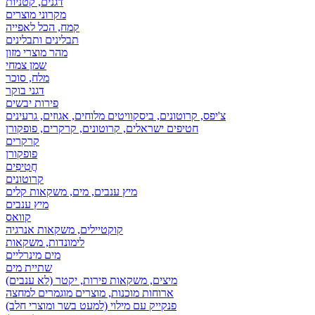
דגנים, קטניות
מקרוני מוצרים
קמח, הכל לאפייה
תבלינים ותבלינים
מהר מוצרי מזון
שמן צמחי
מלח, סוכר
דגני בוקר
פירות יבשים
צ'יפס, קרוטונים, ביסקוויטים מלוחים, אגוזים, גרעינים
חטיפים ישראלים, קרוטונים, קרקרים, פופקורן
קרקרים
פופקורן
חֲטִיפִים
קרוטונים
מיץ ענבים, מים, משקאות קלים
מיץ ענבים
קוואס
קוקטיילים, משקאות אנרגיה
לימונדות, משקאות
מים מינרליים
שתיית מים
מיצים, משקאות פירות, יקטר (לא ענבים)
ארוחות מוכנות, מוצרים מוגמרים למחצה
פנקייק עם מילוי (למעט בשר ומוצרי חלב)