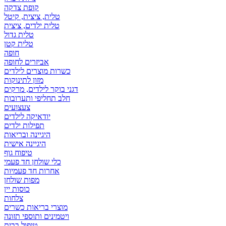
קופת צדקה
טלית, ציצית, קיטל
טלית ילדים, ציצית
טלית גדול
טלית קטן
אביזרים לחופה
כשרות מוצרים לילדים
מזון לתינוקות
דגני בוקר לילדים, מרקים
חלב תחליפי ותערובות
צעצועים
יודאיקה לילדים
תפילות ילדים
היגיינה ובריאות
היגיינה אישית
טיפוח גוף
כלי שולחן חד פעמי
אחרות חד פעמיות
מפות שולחן
כוסות יין
צלחות
מוצרי בריאות כשרים
ויטמינים ותוספי תזונה
טיפול בבית