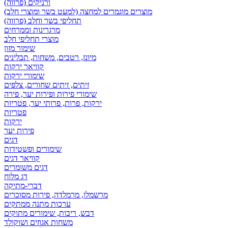
ורניקים (פרווה)
מוצרים מוגמרים למחצה (למעט בשר ומוצרי חלב)
תחליפי בשר וחלב (פרווה)
מרגרינות וממרחים
מוצרי תחליפי חלב
שימור מזון
מיונז, רטבים, משחות, תבלינים
קוויאר ירקות
שימורי ירקות
זיתים, זיתים שחורים, צלפים
שימורי פירות ופירות יער, פירה
ירקות, פרות, פרותי יער, פטריות
פטריות
ירקות
פירות יער
דגים
שימורים ופשטידות
קוויאר דגים
דגים משומרים
דג מלוח
דברי-מתיקה
מרשמלו, מרמלדה, פירות מסוכרים
ערכות מתנה ממתקים
דבש, ריבות, שימורים מתוקים
משחות אגוזים ושוקולד