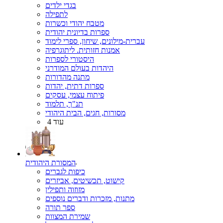
בגדי ילדים
לתפילה
מטבח יהודי וכשרות
ספרות בדיונית יהודית
עברית-מילונים, שיחון, ספרי לימוד
אמנות חזותית. ליתוגרפיה
היסטורי לספרות
היהדות בעולם המודרני
מתנה מהדורות
ספרות דתית, יהדות
פיתוח עצמי, עסקים
תנ"ך, תלמוד
מסורות, חגים, הבית היהודי
עוד 4
המסורת היהודית
כיפות לגברים
קישוט, תכשיטים, אביזרים
מזוזוה ותפילין
מתנות, מזכרות ודברים נוספים
ספר תורה
שמירת המצוות