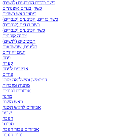
כשר בגדים הכובעים (לנשים)
כשר, בגדים אופנתיים
כיסויי ראש כשרים
כשר בגדים, הכובעים (לגברים)
כשר בגדים (לגברים)
כשר הכובעים (לגברים)
מתנה קופונים
תכשיטים (לנשים)
תליונים, שרשראות
חגים יהודיים
פסח
קערה
אביזרים לפסח
פורים
הומנטשן ומישלואה מנוט
מתנות ומזכרות
אביזרים לפורים
מחגר
ראש השנה
אביזרים לראש השנה
שׁוֹפָר
חנוכה
סביבון
אביזרים עבור חנוכה
נרות חנוכה