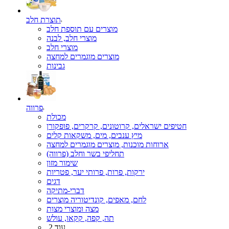
תוצרת חלב
מוצרים עם תוספת חלב
מוצרי חלב, לבנה
מוצרי חלב
מוצרים מוגמרים למחצה
גבינות
פרווה
מכולת
חטיפים ישראלים, קרוטונים, קרקרים, פופקורן
מיץ ענבים, מים, משקאות קלים
ארוחות מוכנות, מוצרים מוגמרים למחצה
תחליפי בשר וחלב (פרווה)
שימור מזון
ירקות, פרות, פרותי יער, פטריות
דגים
דברי-מתיקה
לחם, מאפים, קונדיטוריה מוצרים
מצה ומוצרי מצות
תה, קפה, קקאו, עולש
עוד 2