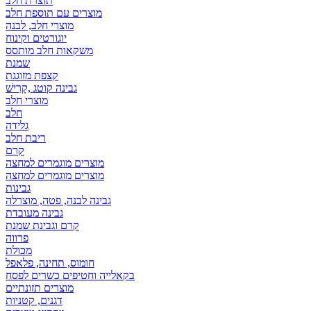
תוצרת חלב
מוצרים עם תוספת חלב
מוצרי חלב, לבנה
יוגורטים וקינוח
משקאות חלב מותסס
שמנת
קצפת מזוגגת
גבינה קוטג ,קָרִישׁ
מוצרי חלב
חלב
גלידה
ריבת חלב
קרם
מוצרים מוגמרים למחצה
מוצרים מוגמרים למחצה
גבינות
גבינה לבנה, פטה, מוצרלה
גבינה מעובדת
קרם וגבינת שמנת
פרווה
מכולת
חומוס, תחינה, פלאפל
בקאלייה וחטיפים כשרים לפסח
מוצרים תזונתיים
דגנים, קטניות