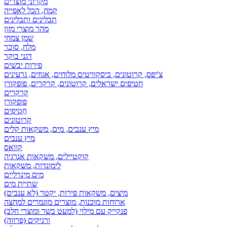
מקרוני מוצרים
קמח, הכל לאפייה
תבלינים ותבלינים
מהר מוצרי מזון
שמן צמחי
מלח, סוכר
דגני בוקר
פירות יבשים
צ'יפס, קרוטונים, ביסקוויטים מלוחים, אגוזים, גרעינים
חטיפים ישראלים, קרוטונים, קרקרים, פופקורן
קרקרים
פופקורן
חֲטִיפִים
קרוטונים
מיץ ענבים, מים, משקאות קלים
מיץ ענבים
קוואס
קוקטיילים, משקאות אנרגיה
לימונדות, משקאות
מים מינרליים
שתיית מים
מיצים, משקאות פירות, יקטר (לא ענבים)
ארוחות מוכנות, מוצרים מוגמרים למחצה
פנקייק עם מילוי (למעט בשר ומוצרי חלב)
ורניקים (פרווה)