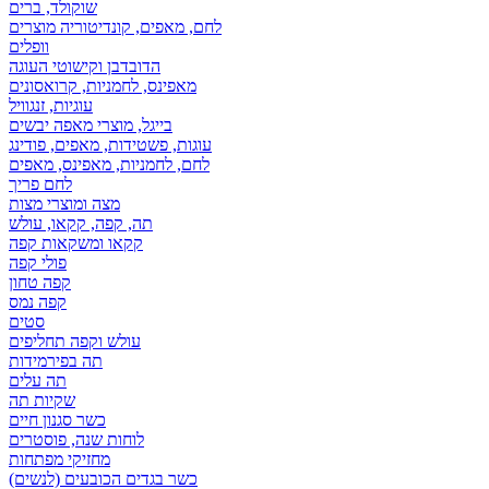
שוקולד, ברים
לחם, מאפים, קונדיטוריה מוצרים
וופלים
הדובדבן וקישוטי העוגה
מאפינס, לחמניות, קרואסונים
עוגיות, זנגוויל
בייגל, מוצרי מאפה יבשים
עוגות, פשטידות, מאפים, פודינג
לחם, לחמניות, מאפינס, מאפים
לחם פריך
מצה ומוצרי מצות
תה, קפה, קקאו, עולש
קקאו ומשקאות קפה
פולי קפה
קפה טחון
קפה נמס
סטים
עולש וקפה תחליפים
תה בפירמידות
תה עלים
שקיות תה
כשר סגנון חיים
לוחות שנה, פוסטרים
מחזיקי מפתחות
כשר בגדים הכובעים (לנשים)