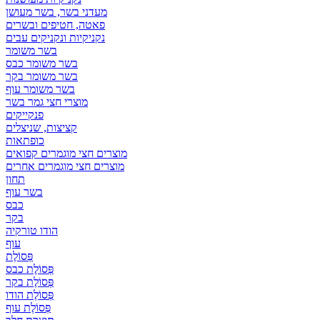
מעדני בשר, בשר מעושן
פאטה, חטיפים ובשרים
נקניקיות ונקניקים עבים
בשר משומר
בשר משומר כבס
בשר משומר בקר
בשר משומר עוף
מוצרי חצי גמר בשר
פנקייקים
קציצות, שניצלים
כופתאות
מוצרים חצי מוגמרים קפואים
מוצרים חצי מוגמרים אחרים
תחון
בשר עוף
כבס
בקר
הודו טורקיה
עוף
פְּסוֹלֶת
פְּסוֹלֶת כבס
פְּסוֹלֶת בקר
פְּסוֹלֶת הודו
פְּסוֹלֶת עוף