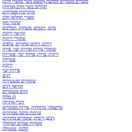
מוצרים מוגמרים למחצה (למעט בשר ומוצרי חלב)
תחליפי בשר וחלב (פרווה)
מרגרינות וממרחים
מוצרי תחליפי חלב
שימור מזון
מיונז, רטבים, משחות, תבלינים
קוויאר ירקות
שימורי ירקות
זיתים, זיתים שחורים, צלפים
שימורי פירות ופירות יער, פירה
ירקות, פרות, פרותי יער, פטריות
פטריות
ירקות
פירות יער
דגים
שימורים ופשטידות
קוויאר דגים
דגים משומרים
דג מלוח
דברי-מתיקה
מרשמלו, מרמלדה, פירות מסוכרים
ערכות מתנה ממתקים
דבש, ריבות, שימורים מתוקים
משחות אגוזים ושוקולד
חלבה, פסטילה