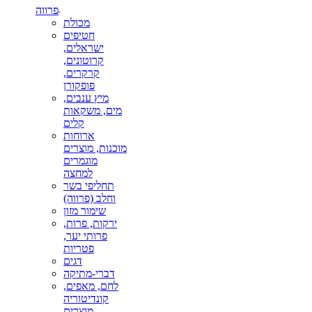
פרווה
מכולת
חטיפים
ישראלים,
קרוטונים,
קרקרים,
פופקורן
מיץ ענבים,
מים, משקאות
קלים
ארוחות
מוכנות, מוצרים
מוגמרים
למחצה
תחליפי בשר
וחלב (פרווה)
שימור מזון
ירקות, פרות,
פרותי יער,
פטריות
דגים
דברי-מתיקה
לחם, מאפים,
קונדיטוריה
מוצרים