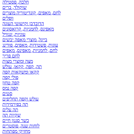
חלבה, פסטילה
שוקולד, ברים
לחם, מאפים, קונדיטוריה מוצרים
וופלים
הדובדבן וקישוטי העוגה
מאפינס, לחמניות, קרואסונים
עוגיות, זנגוויל
בייגל, מוצרי מאפה יבשים
עוגות, פשטידות, מאפים, פודינג
לחם, לחמניות, מאפינס, מאפים
לחם פריך
מצה ומוצרי מצות
תה, קפה, קקאו, עולש
קקאו ומשקאות קפה
פולי קפה
קפה טחון
קפה נמס
סטים
עולש וקפה תחליפים
תה בפירמידות
תה עלים
שקיות תה
כשר סגנון חיים
לוחות שנה, פוסטרים
מחזיקי מפתחות