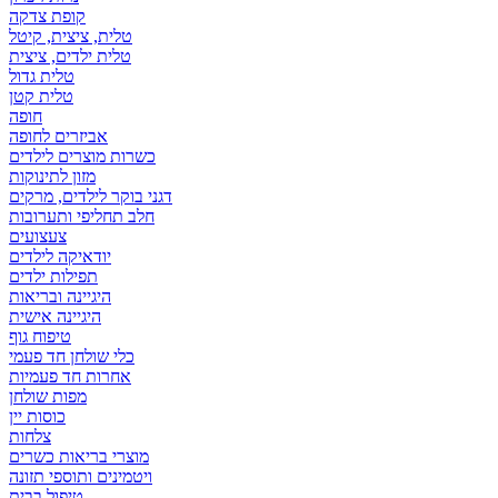
קופת צדקה
טלית, ציצית, קיטל
טלית ילדים, ציצית
טלית גדול
טלית קטן
אביזרים לחופה
כשרות מוצרים לילדים
מזון לתינוקות
דגני בוקר לילדים, מרקים
חלב תחליפי ותערובות
צעצועים
יודאיקה לילדים
תפילות ילדים
היגיינה ובריאות
היגיינה אישית
טיפוח גוף
כלי שולחן חד פעמי
אחרות חד פעמיות
מפות שולחן
כוסות יין
צלחות
מוצרי בריאות כשרים
ויטמינים ותוספי תזונה
טיפול בבית