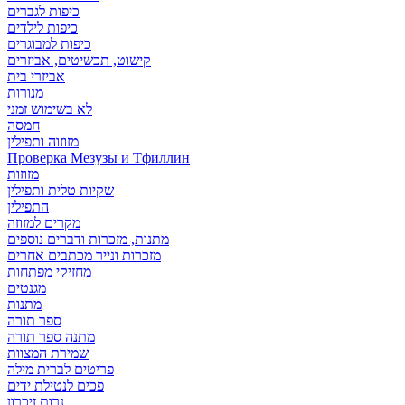
כיפות לגברים
כיפות לילדים
כיפות למבוגרים
קישוט, תכשיטים, אביזרים
אביזרי בית
מנורות
לא בשימוש זמני
חמסה
מזוזוה ותפילין
Проверка Мезузы и Тфиллин
מזוזות
שקיות טלית ותפילין
התפילין
מקרים למזוזה
מתנות, מזכרות ודברים נוספים
מזכרות ונייר מכתבים אחרים
מחזיקי מפתחות
מגנטים
מתנות
ספר תורה
מתנה ספר תורה
שמירת המצוות
פריטים לברית מילה
פכים לנטילת ידים
נרות זיכרון