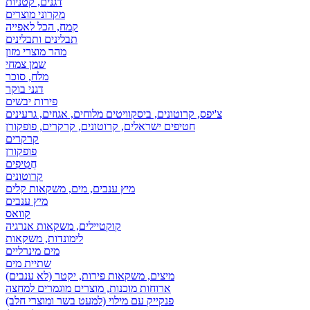
דגנים, קטניות
מקרוני מוצרים
קמח, הכל לאפייה
תבלינים ותבלינים
מהר מוצרי מזון
שמן צמחי
מלח, סוכר
דגני בוקר
פירות יבשים
צ'יפס, קרוטונים, ביסקוויטים מלוחים, אגוזים, גרעינים
חטיפים ישראלים, קרוטונים, קרקרים, פופקורן
קרקרים
פופקורן
חֲטִיפִים
קרוטונים
מיץ ענבים, מים, משקאות קלים
מיץ ענבים
קוואס
קוקטיילים, משקאות אנרגיה
לימונדות, משקאות
מים מינרליים
שתיית מים
מיצים, משקאות פירות, יקטר (לא ענבים)
ארוחות מוכנות, מוצרים מוגמרים למחצה
פנקייק עם מילוי (למעט בשר ומוצרי חלב)