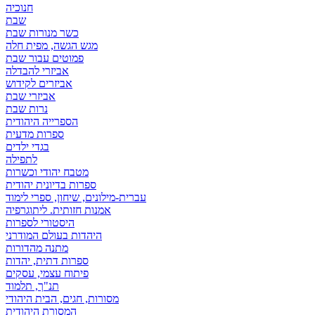
חנוכיה
שבת
כשר מנורות שבת
מגש הגשה, מפית חלה
פמוטים עבור שבת
אביזרי להבדלה
אביזרים לקידוש
אביזרי שבת
נרות שבת
הספרייה היהודית
ספרות מדעית
בגדי ילדים
לתפילה
מטבח יהודי וכשרות
ספרות בדיונית יהודית
עברית-מילונים, שיחון, ספרי לימוד
אמנות חזותית. ליתוגרפיה
היסטורי לספרות
היהדות בעולם המודרני
מתנה מהדורות
ספרות דתית, יהדות
פיתוח עצמי, עסקים
תנ"ך, תלמוד
מסורות, חגים, הבית היהודי
המסורת היהודית