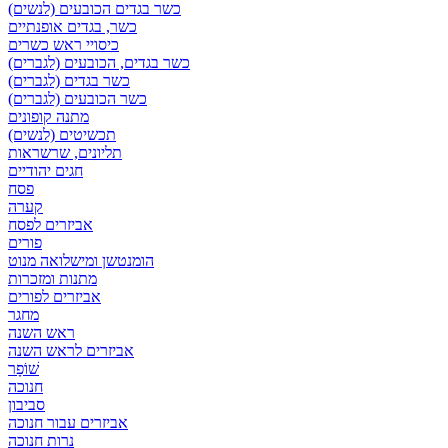
כשר בגדים הכובעים (לנשים)
כשר, בגדים אופנתיים
כיסויי ראש כשרים
כשר בגדים, הכובעים (לגברים)
כשר בגדים (לגברים)
כשר הכובעים (לגברים)
מתנה קופונים
תכשיטים (לנשים)
תליונים, שרשראות
חגים יהודיים
פסח
קערה
אביזרים לפסח
פורים
הומנטשן ומישלואה מנוט
מתנות ומזכרות
אביזרים לפורים
מחגר
ראש השנה
אביזרים לראש השנה
שׁוֹפָר
חנוכה
סביבון
אביזרים עבור חנוכה
נרות חנוכה