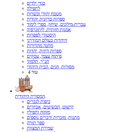
בגדי ילדים
לתפילה
מטבח יהודי וכשרות
ספרות בדיונית יהודית
עברית-מילונים, שיחון, ספרי לימוד
אמנות חזותית. ליתוגרפיה
היסטורי לספרות
היהדות בעולם המודרני
מתנה מהדורות
ספרות דתית, יהדות
פיתוח עצמי, עסקים
תנ"ך, תלמוד
מסורות, חגים, הבית היהודי
עוד 4
המסורת היהודית
כיפות לגברים
קישוט, תכשיטים, אביזרים
מזוזוה ותפילין
מתנות, מזכרות ודברים נוספים
ספר תורה
שמירת המצוות