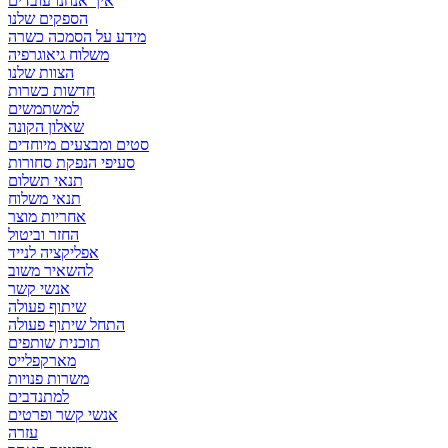
איך אנחנו עובדים
הספקים שלנו
מידע על הסמכה כשרה
משלוח גיאוגרפיה
הצוות שלנו
חדשות כשרות
למשתמשים
שאלון הקונה
סטים ומבצעים מיוחדים
סעיפי הנפקת סחורות
תנאי תשלום
תנאי משלוח
אחריות מוצר
החזר וביטול
אפליקציה לנייד
להשאיר משוב
אנשי קשר
שיתוף פעולה
התחל שיתוף פעולה
תוכנית שותפים
מארקפלייס
משרות פנויות
למתנדבים
אנשי קשר ופרטים
עזרה