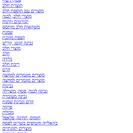
פְּסוֹלֶת עוף
תוצרת חלב
מוצרים עם תוספת חלב
מוצרי חלב, לבנה
יוגורטים וקינוח
משקאות חלב מותסס
שמנת
קצפת מזוגגת
גבינה קוטג ,קָרִישׁ
מוצרי חלב
חלב
גלידה
ריבת חלב
קרם
מוצרים מוגמרים למחצה
מוצרים מוגמרים למחצה
גבינות
גבינה לבנה, פטה, מוצרלה
גבינה מעובדת
קרם וגבינת שמנת
פרווה
מכולת
חומוס, תחינה, פלאפל
בקאלייה וחטיפים כשרים לפסח
מוצרים תזונתיים