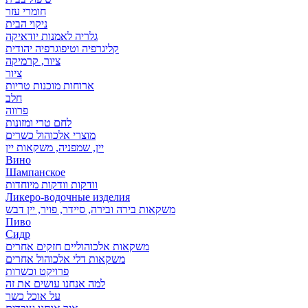
חומרי עזר
ניקוי הבית
גלריה לאמנות יודאיקה
קליגרפיה וטיפוגרפיה יהודית
ציור, קרמיקה
ציור
ארוחות מוכנות טריות
חלב
פרווה
לחם טרי ומזונות
מוצרי אלכוהול כשרים
יין, שמפניה, משקאות יין
Вино
Шампанское
וודקות וודקות מיוחדות
Ликеро-водочные изделия
משקאות בירה ובירה, סיידר, פויר, יין דבש
Пиво
Сидр
משקאות אלכוהוליים חזקים אחרים
משקאות דלי אלכוהול אחרים
פרויקט וכשרות
למה אנחנו עושים את זה
על אוכל כשר