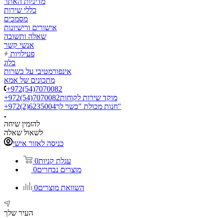
מדיניות האתר
כללי שירות
מסמכים
אישורים ורישיונות
שאלה ותשובה
אנשי קשר
פעילויות
בלוג
אינפורמטיבי על כשרות
מתכונים של אמא
+972(54)7070082
מוקד שירות לקוחות
+972(54)7070082
חנות מכולת "כשר לך"
+972(2)6235004
להזמין שיחה
לשאול שאלה
כניסה לאזור אישי
עגלת קניות
0
מוצרים נבחרים
0
השוואת מוצרים
0
העיר שלך