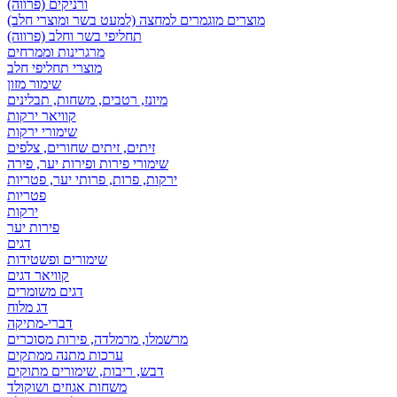
ורניקים (פרווה)
מוצרים מוגמרים למחצה (למעט בשר ומוצרי חלב)
תחליפי בשר וחלב (פרווה)
מרגרינות וממרחים
מוצרי תחליפי חלב
שימור מזון
מיונז, רטבים, משחות, תבלינים
קוויאר ירקות
שימורי ירקות
זיתים, זיתים שחורים, צלפים
שימורי פירות ופירות יער, פירה
ירקות, פרות, פרותי יער, פטריות
פטריות
ירקות
פירות יער
דגים
שימורים ופשטידות
קוויאר דגים
דגים משומרים
דג מלוח
דברי-מתיקה
מרשמלו, מרמלדה, פירות מסוכרים
ערכות מתנה ממתקים
דבש, ריבות, שימורים מתוקים
משחות אגוזים ושוקולד