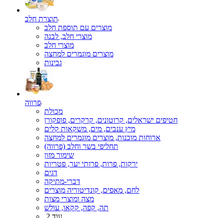
תוצרת חלב
מוצרים עם תוספת חלב
מוצרי חלב, לבנה
מוצרי חלב
מוצרים מוגמרים למחצה
גבינות
פרווה
מכולת
חטיפים ישראלים, קרוטונים, קרקרים, פופקורן
מיץ ענבים, מים, משקאות קלים
ארוחות מוכנות, מוצרים מוגמרים למחצה
תחליפי בשר וחלב (פרווה)
שימור מזון
ירקות, פרות, פרותי יער, פטריות
דגים
דברי-מתיקה
לחם, מאפים, קונדיטוריה מוצרים
מצה ומוצרי מצות
תה, קפה, קקאו, עולש
עוד 2