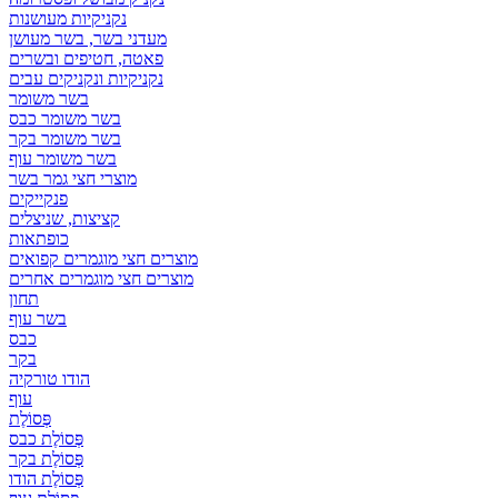
נקניקיות מעושנות
מעדני בשר, בשר מעושן
פאטה, חטיפים ובשרים
נקניקיות ונקניקים עבים
בשר משומר
בשר משומר כבס
בשר משומר בקר
בשר משומר עוף
מוצרי חצי גמר בשר
פנקייקים
קציצות, שניצלים
כופתאות
מוצרים חצי מוגמרים קפואים
מוצרים חצי מוגמרים אחרים
תחון
בשר עוף
כבס
בקר
הודו טורקיה
עוף
פְּסוֹלֶת
פְּסוֹלֶת כבס
פְּסוֹלֶת בקר
פְּסוֹלֶת הודו