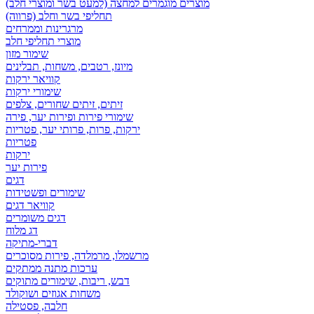
מוצרים מוגמרים למחצה (למעט בשר ומוצרי חלב)
תחליפי בשר וחלב (פרווה)
מרגרינות וממרחים
מוצרי תחליפי חלב
שימור מזון
מיונז, רטבים, משחות, תבלינים
קוויאר ירקות
שימורי ירקות
זיתים, זיתים שחורים, צלפים
שימורי פירות ופירות יער, פירה
ירקות, פרות, פרותי יער, פטריות
פטריות
ירקות
פירות יער
דגים
שימורים ופשטידות
קוויאר דגים
דגים משומרים
דג מלוח
דברי-מתיקה
מרשמלו, מרמלדה, פירות מסוכרים
ערכות מתנה ממתקים
דבש, ריבות, שימורים מתוקים
משחות אגוזים ושוקולד
חלבה, פסטילה