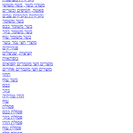
מעדני בשר, בשר מעושן
פאטה, חטיפים ובשרים
נקניקיות ונקניקים עבים
בשר משומר
בשר משומר כבס
בשר משומר בקר
בשר משומר עוף
מוצרי חצי גמר בשר
פנקייקים
קציצות, שניצלים
כופתאות
מוצרים חצי מוגמרים קפואים
מוצרים חצי מוגמרים אחרים
תחון
בשר עוף
כבס
בקר
הודו טורקיה
עוף
פְּסוֹלֶת
פְּסוֹלֶת כבס
פְּסוֹלֶת בקר
פְּסוֹלֶת הודו
פְּסוֹלֶת עוף