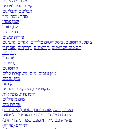
מקרוני מוצרים
קמח, הכל לאפייה
תבלינים ותבלינים
מהר מוצרי מזון
שמן צמחי
מלח, סוכר
דגני בוקר
פירות יבשים
צ'יפס, קרוטונים, ביסקוויטים מלוחים, אגוזים, גרעינים
חטיפים ישראלים, קרוטונים, קרקרים, פופקורן
קרקרים
פופקורן
חֲטִיפִים
קרוטונים
מיץ ענבים, מים, משקאות קלים
מיץ ענבים
קוואס
קוקטיילים, משקאות אנרגיה
לימונדות, משקאות
מים מינרליים
שתיית מים
מיצים, משקאות פירות, יקטר (לא ענבים)
ארוחות מוכנות, מוצרים מוגמרים למחצה
פנקייק עם מילוי (למעט בשר ומוצרי חלב)
ורניקים (פרווה)