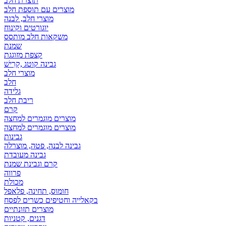
תוצרת חלב
מוצרים עם תוספת חלב
מוצרי חלב, לבנה
יוגורטים וקינוח
משקאות חלב מותסס
שמנת
קצפת מזוגגת
גבינה קוטג ,קָרִישׁ
מוצרי חלב
חלב
גלידה
ריבת חלב
קרם
מוצרים מוגמרים למחצה
מוצרים מוגמרים למחצה
גבינות
גבינה לבנה, פטה, מוצרלה
גבינה מעובדת
קרם וגבינת שמנת
פרווה
מכולת
חומוס, תחינה, פלאפל
בקאלייה וחטיפים כשרים לפסח
מוצרים תזונתיים
דגנים, קטניות