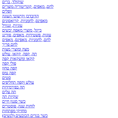
שוקולד, ברים
לחם, מאפים, קונדיטוריה מוצרים
וופלים
הדובדבן וקישוטי העוגה
מאפינס, לחמניות, קרואסונים
עוגיות, זנגוויל
בייגל, מוצרי מאפה יבשים
עוגות, פשטידות, מאפים, פודינג
לחם, לחמניות, מאפינס, מאפים
לחם פריך
מצה ומוצרי מצות
תה, קפה, קקאו, עולש
קקאו ומשקאות קפה
פולי קפה
קפה טחון
קפה נמס
סטים
עולש וקפה תחליפים
תה בפירמידות
תה עלים
שקיות תה
כשר סגנון חיים
לוחות שנה, פוסטרים
מחזיקי מפתחות
כשר בגדים הכובעים (לנשים)