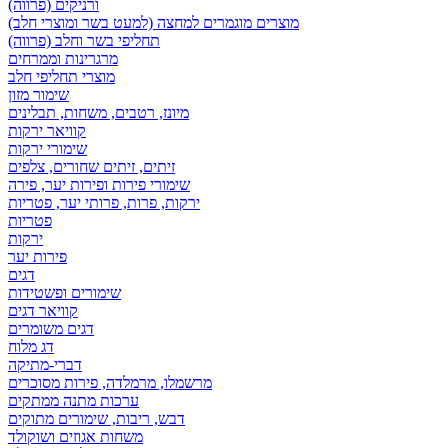
ורניקים (פרווה)
מוצרים מוגמרים למחצה (למעט בשר ומוצרי חלב)
תחליפי בשר וחלב (פרווה)
מרגרינות וממרחים
מוצרי תחליפי חלב
שימור מזון
מיונז, רטבים, משחות, תבלינים
קוויאר ירקות
שימורי ירקות
זיתים, זיתים שחורים, צלפים
שימורי פירות ופירות יער, פירה
ירקות, פרות, פרותי יער, פטריות
פטריות
ירקות
פירות יער
דגים
שימורים ופשטידות
קוויאר דגים
דגים משומרים
דג מלוח
דברי-מתיקה
מרשמלו, מרמלדה, פירות מסוכרים
ערכות מתנה ממתקים
דבש, ריבות, שימורים מתוקים
משחות אגוזים ושוקולד