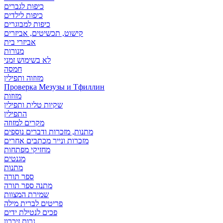
כיפות לגברים
כיפות לילדים
כיפות למבוגרים
קישוט, תכשיטים, אביזרים
אביזרי בית
מנורות
לא בשימוש זמני
חמסה
מזוזוה ותפילין
Проверка Мезузы и Тфиллин
מזוזות
שקיות טלית ותפילין
התפילין
מקרים למזוזה
מתנות, מזכרות ודברים נוספים
מזכרות ונייר מכתבים אחרים
מחזיקי מפתחות
מגנטים
מתנות
ספר תורה
מתנה ספר תורה
שמירת המצוות
פריטים לברית מילה
פכים לנטילת ידים
נרות זיכרון