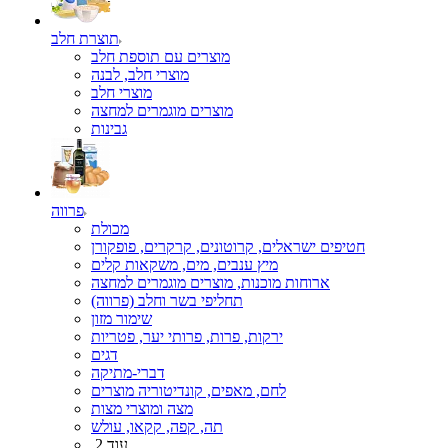
תוצרת חלב
מוצרים עם תוספת חלב
מוצרי חלב, לבנה
מוצרי חלב
מוצרים מוגמרים למחצה
גבינות
פרווה
מכולת
חטיפים ישראלים, קרוטונים, קרקרים, פופקורן
מיץ ענבים, מים, משקאות קלים
ארוחות מוכנות, מוצרים מוגמרים למחצה
תחליפי בשר וחלב (פרווה)
שימור מזון
ירקות, פרות, פרותי יער, פטריות
דגים
דברי-מתיקה
לחם, מאפים, קונדיטוריה מוצרים
מצה ומוצרי מצות
תה, קפה, קקאו, עולש
עוד 2