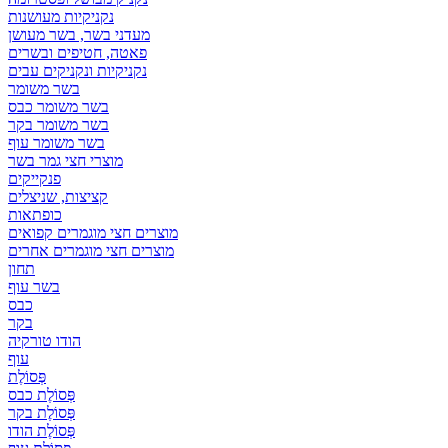
נקניקיות מעושנות
מעדני בשר, בשר מעושן
פאטה, חטיפים ובשרים
נקניקיות ונקניקים עבים
בשר משומר
בשר משומר כבס
בשר משומר בקר
בשר משומר עוף
מוצרי חצי גמר בשר
פנקייקים
קציצות, שניצלים
כופתאות
מוצרים חצי מוגמרים קפואים
מוצרים חצי מוגמרים אחרים
תחון
בשר עוף
כבס
בקר
הודו טורקיה
עוף
פְּסוֹלֶת
פְּסוֹלֶת כבס
פְּסוֹלֶת בקר
פְּסוֹלֶת הודו