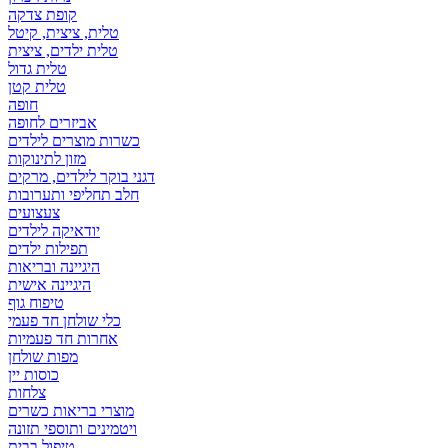
קופת צדקה
טלית, ציצית, קיטל
טלית ילדים, ציצית
טלית גדול
טלית קטן
אביזרים לחופה
כשרות מוצרים לילדים
מזון לתינוקות
דגני בוקר לילדים, מרקים
חלב תחליפי ותערובות
צעצועים
יודאיקה לילדים
תפילות ילדים
היגיינה ובריאות
היגיינה אישית
טיפוח גוף
כלי שולחן חד פעמי
אחרות חד פעמיות
מפות שולחן
כוסות יין
צלחות
מוצרי בריאות כשרים
ויטמינים ותוספי תזונה
טיפול בבית