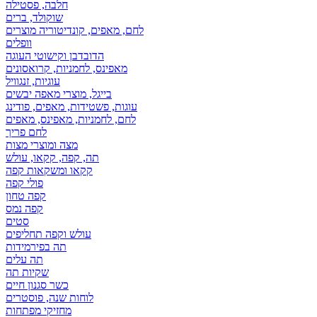
חלבה, פסטילה
שוקולד, ברים
לחם, מאפים, קונדיטוריה מוצרים
וופלים
הדובדבן וקישוטי העוגה
מאפינס, לחמניות, קרואסונים
עוגיות, זנגוויל
בייגל, מוצרי מאפה יבשים
עוגות, פשטידות, מאפים, פודינג
לחם, לחמניות, מאפינס, מאפים
לחם פריך
מצה ומוצרי מצות
תה, קפה, קקאו, עולש
קקאו ומשקאות קפה
פולי קפה
קפה טחון
קפה נמס
סטים
עולש וקפה תחליפים
תה בפירמידות
תה עלים
שקיות תה
כשר סגנון חיים
לוחות שנה, פוסטרים
מחזיקי מפתחות