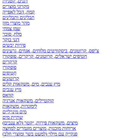
דגנים, קטניות
מקרוני מוצרים
קמח, הכל לאפייה
תבלינים ותבלינים
מהר מוצרי מזון
שמן צמחי
מלח, סוכר
דגני בוקר
פירות יבשים
צ'יפס, קרוטונים, ביסקוויטים מלוחים, אגוזים, גרעינים
חטיפים ישראלים, קרוטונים, קרקרים, פופקורן
קרקרים
פופקורן
חֲטִיפִים
קרוטונים
מיץ ענבים, מים, משקאות קלים
מיץ ענבים
קוואס
קוקטיילים, משקאות אנרגיה
לימונדות, משקאות
מים מינרליים
שתיית מים
מיצים, משקאות פירות, יקטר (לא ענבים)
ארוחות מוכנות, מוצרים מוגמרים למחצה
פנקייק עם מילוי (למעט בשר ומוצרי חלב)