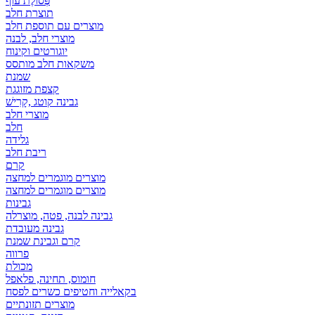
פְּסוֹלֶת עוף
תוצרת חלב
מוצרים עם תוספת חלב
מוצרי חלב, לבנה
יוגורטים וקינוח
משקאות חלב מותסס
שמנת
קצפת מזוגגת
גבינה קוטג ,קָרִישׁ
מוצרי חלב
חלב
גלידה
ריבת חלב
קרם
מוצרים מוגמרים למחצה
מוצרים מוגמרים למחצה
גבינות
גבינה לבנה, פטה, מוצרלה
גבינה מעובדת
קרם וגבינת שמנת
פרווה
מכולת
חומוס, תחינה, פלאפל
בקאלייה וחטיפים כשרים לפסח
מוצרים תזונתיים