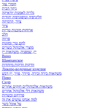
חומרי עזר
ניקוי הבית
גלריה לאמנות יודאיקה
קליגרפיה וטיפוגרפיה יהודית
ציור, קרמיקה
ציור
ארוחות מוכנות טריות
חלב
פרווה
לחם טרי ומזונות
מוצרי אלכוהול כשרים
יין, שמפניה, משקאות יין
Вино
Шампанское
וודקות וודקות מיוחדות
Ликеро-водочные изделия
משקאות בירה ובירה, סיידר, פויר, יין דבש
Пиво
Сидр
משקאות אלכוהוליים חזקים אחרים
משקאות דלי אלכוהול אחרים
פרויקט וכשרות
למה אנחנו עושים את זה
על אוכל כשר