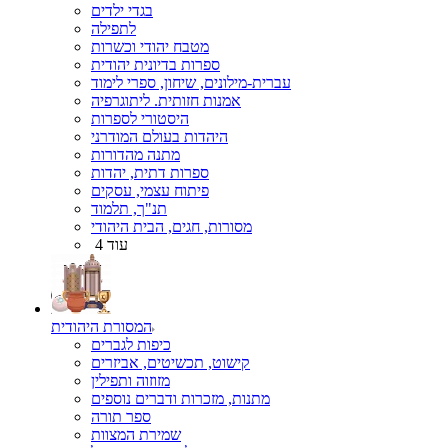
בגדי ילדים
לתפילה
מטבח יהודי וכשרות
ספרות בדיונית יהודית
עברית-מילונים, שיחון, ספרי לימוד
אמנות חזותית. ליתוגרפיה
היסטורי לספרות
היהדות בעולם המודרני
מתנה מהדורות
ספרות דתית, יהדות
פיתוח עצמי, עסקים
תנ"ך, תלמוד
מסורות, חגים, הבית היהודי
עוד 4
המסורת היהודית
כיפות לגברים
קישוט, תכשיטים, אביזרים
מזוזוה ותפילין
מתנות, מזכרות ודברים נוספים
ספר תורה
שמירת המצוות