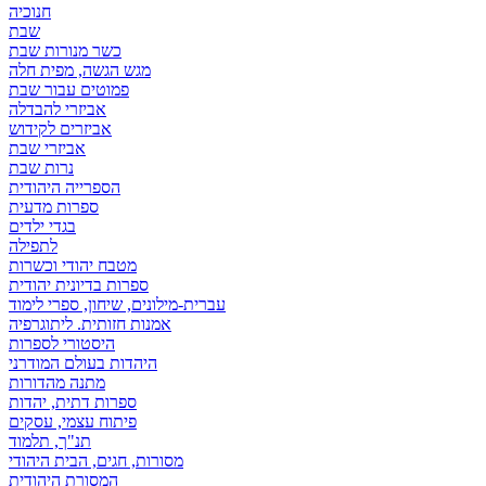
חנוכיה
שבת
כשר מנורות שבת
מגש הגשה, מפית חלה
פמוטים עבור שבת
אביזרי להבדלה
אביזרים לקידוש
אביזרי שבת
נרות שבת
הספרייה היהודית
ספרות מדעית
בגדי ילדים
לתפילה
מטבח יהודי וכשרות
ספרות בדיונית יהודית
עברית-מילונים, שיחון, ספרי לימוד
אמנות חזותית. ליתוגרפיה
היסטורי לספרות
היהדות בעולם המודרני
מתנה מהדורות
ספרות דתית, יהדות
פיתוח עצמי, עסקים
תנ"ך, תלמוד
מסורות, חגים, הבית היהודי
המסורת היהודית