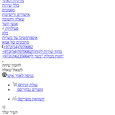
מדיניות האתר
כללי שירות
מסמכים
אישורים ורישיונות
שאלה ותשובה
אנשי קשר
פעילויות
בלוג
אינפורמטיבי על כשרות
מתכונים של אמא
+972(54)7070082
מוקד שירות לקוחות
+972(54)7070082
חנות מכולת "כשר לך"
+972(2)6235004
להזמין שיחה
לשאול שאלה
כניסה לאזור אישי
עגלת קניות
0
מוצרים נבחרים
0
השוואת מוצרים
0
העיר שלך