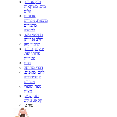
מיץ ענבים,
מים, משקאות
קלים
ארוחות
מוכנות, מוצרים
מוגמרים
למחצה
תחליפי בשר
וחלב (פרווה)
שימור מזון
ירקות, פרות,
פרותי יער,
פטריות
דגים
דברי-מתיקה
לחם, מאפים,
קונדיטוריה
מוצרים
מצה ומוצרי
מצות
תה, קפה,
קקאו, עולש
עוד 2