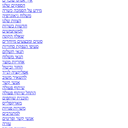
איך אנחנו עובדים
הספקים שלנו
מידע על הסמכה כשרה
משלוח גיאוגרפיה
הצוות שלנו
חדשות כשרות
למשתמשים
שאלון הקונה
סטים ומבצעים מיוחדים
סעיפי הנפקת סחורות
תנאי תשלום
תנאי משלוח
אחריות מוצר
החזר וביטול
אפליקציה לנייד
להשאיר משוב
אנשי קשר
שיתוף פעולה
התחל שיתוף פעולה
תוכנית שותפים
מארקפלייס
משרות פנויות
למתנדבים
אנשי קשר ופרטים
עזרה