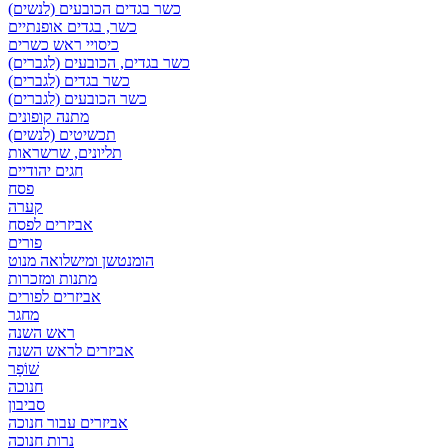
כשר בגדים הכובעים (לנשים)
כשר, בגדים אופנתיים
כיסויי ראש כשרים
כשר בגדים, הכובעים (לגברים)
כשר בגדים (לגברים)
כשר הכובעים (לגברים)
מתנה קופונים
תכשיטים (לנשים)
תליונים, שרשראות
חגים יהודיים
פסח
קערה
אביזרים לפסח
פורים
הומנטשן ומישלואה מנוט
מתנות ומזכרות
אביזרים לפורים
מחגר
ראש השנה
אביזרים לראש השנה
שׁוֹפָר
חנוכה
סביבון
אביזרים עבור חנוכה
נרות חנוכה