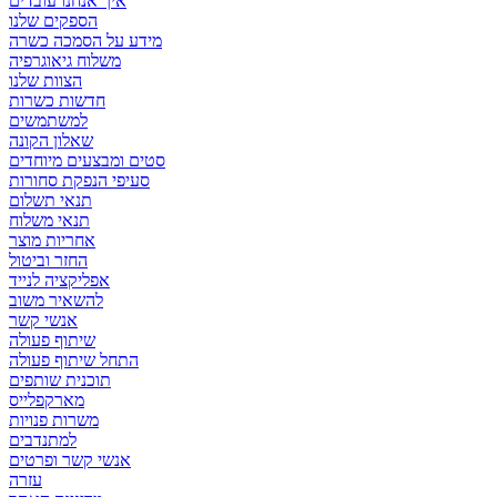
איך אנחנו עובדים
הספקים שלנו
מידע על הסמכה כשרה
משלוח גיאוגרפיה
הצוות שלנו
חדשות כשרות
למשתמשים
שאלון הקונה
סטים ומבצעים מיוחדים
סעיפי הנפקת סחורות
תנאי תשלום
תנאי משלוח
אחריות מוצר
החזר וביטול
אפליקציה לנייד
להשאיר משוב
אנשי קשר
שיתוף פעולה
התחל שיתוף פעולה
תוכנית שותפים
מארקפלייס
משרות פנויות
למתנדבים
אנשי קשר ופרטים
עזרה