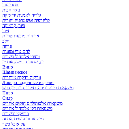
חומרי עזר
ניקוי הבית
גלריה לאמנות יודאיקה
קליגרפיה וטיפוגרפיה יהודית
ציור, קרמיקה
ציור
ארוחות מוכנות טריות
חלב
פרווה
לחם טרי ומזונות
מוצרי אלכוהול כשרים
יין, שמפניה, משקאות יין
Вино
Шампанское
וודקות וודקות מיוחדות
Ликеро-водочные изделия
משקאות בירה ובירה, סיידר, פויר, יין דבש
Пиво
Сидр
משקאות אלכוהוליים חזקים אחרים
משקאות דלי אלכוהול אחרים
פרויקט וכשרות
למה אנחנו עושים את זה
על אוכל כשר