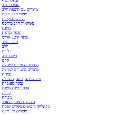
פְּסוֹלֶת עוף
תוצרת חלב
מוצרים עם תוספת חלב
מוצרי חלב, לבנה
יוגורטים וקינוח
משקאות חלב מותסס
שמנת
קצפת מזוגגת
גבינה קוטג ,קָרִישׁ
מוצרי חלב
חלב
גלידה
ריבת חלב
קרם
מוצרים מוגמרים למחצה
מוצרים מוגמרים למחצה
גבינות
גבינה לבנה, פטה, מוצרלה
גבינה מעובדת
קרם וגבינת שמנת
פרווה
מכולת
חומוס, תחינה, פלאפל
בקאלייה וחטיפים כשרים לפסח
מוצרים תזונתיים