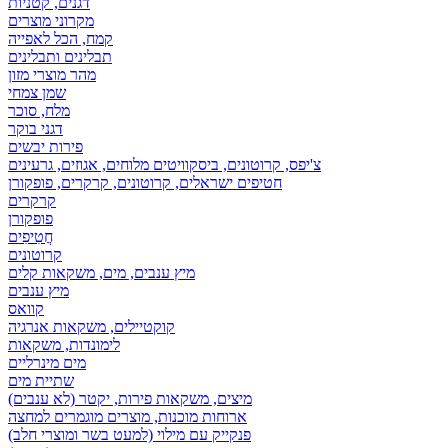
דגנים, קטניות
מקרוני מוצרים
קמח, הכל לאפייה
תבלינים ותבלינים
מהר מוצרי מזון
שמן צמחי
מלח, סוכר
דגני בוקר
פירות יבשים
צ'יפס, קרוטונים, ביסקוויטים מלוחים, אגוזים, גרעינים
חטיפים ישראלים, קרוטונים, קרקרים, פופקורן
קרקרים
פופקורן
חֲטִיפִים
קרוטונים
מיץ ענבים, מים, משקאות קלים
מיץ ענבים
קוואס
קוקטיילים, משקאות אנרגיה
לימונדות, משקאות
מים מינרליים
שתיית מים
מיצים, משקאות פירות, יקטר (לא ענבים)
ארוחות מוכנות, מוצרים מוגמרים למחצה
פנקייק עם מילוי (למעט בשר ומוצרי חלב)