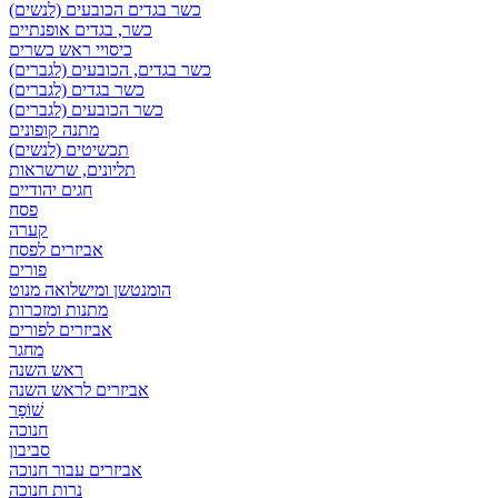
כשר בגדים הכובעים (לנשים)
כשר, בגדים אופנתיים
כיסויי ראש כשרים
כשר בגדים, הכובעים (לגברים)
כשר בגדים (לגברים)
כשר הכובעים (לגברים)
מתנה קופונים
תכשיטים (לנשים)
תליונים, שרשראות
חגים יהודיים
פסח
קערה
אביזרים לפסח
פורים
הומנטשן ומישלואה מנוט
מתנות ומזכרות
אביזרים לפורים
מחגר
ראש השנה
אביזרים לראש השנה
שׁוֹפָר
חנוכה
סביבון
אביזרים עבור חנוכה
נרות חנוכה