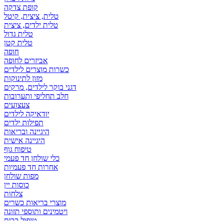
קופת צדקה
טלית, ציצית, קיטל
טלית ילדים, ציצית
טלית גדול
טלית קטן
אביזרים לחופה
כשרות מוצרים לילדים
מזון לתינוקות
דגני בוקר לילדים, מרקים
חלב תחליפי ותערובות
צעצועים
יודאיקה לילדים
תפילות ילדים
היגיינה ובריאות
היגיינה אישית
טיפוח גוף
כלי שולחן חד פעמי
אחרות חד פעמיות
מפות שולחן
כוסות יין
צלחות
מוצרי בריאות כשרים
ויטמינים ותוספי תזונה
טיפול בבית