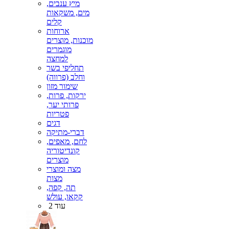
מיץ ענבים,
מים, משקאות
קלים
ארוחות
מוכנות, מוצרים
מוגמרים
למחצה
תחליפי בשר
וחלב (פרווה)
שימור מזון
ירקות, פרות,
פרותי יער,
פטריות
דגים
דברי-מתיקה
לחם, מאפים,
קונדיטוריה
מוצרים
מצה ומוצרי
מצות
תה, קפה,
קקאו, עולש
עוד 2