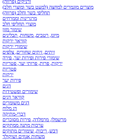
ורניקים (פרווה)
מוצרים מוגמרים למחצה (למעט בשר ומוצרי חלב)
תחליפי בשר וחלב (פרווה)
מרגרינות וממרחים
מוצרי תחליפי חלב
שימור מזון
מיונז, רטבים, משחות, תבלינים
קוויאר ירקות
שימורי ירקות
זיתים, זיתים שחורים, צלפים
שימורי פירות ופירות יער, פירה
ירקות, פרות, פרותי יער, פטריות
פטריות
ירקות
פירות יער
דגים
שימורים ופשטידות
קוויאר דגים
דגים משומרים
דג מלוח
דברי-מתיקה
מרשמלו, מרמלדה, פירות מסוכרים
ערכות מתנה ממתקים
דבש, ריבות, שימורים מתוקים
משחות אגוזים ושוקולד