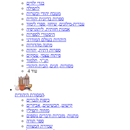
בגדי ילדים
לתפילה
מטבח יהודי וכשרות
ספרות בדיונית יהודית
עברית-מילונים, שיחון, ספרי לימוד
אמנות חזותית. ליתוגרפיה
היסטורי לספרות
היהדות בעולם המודרני
מתנה מהדורות
ספרות דתית, יהדות
פיתוח עצמי, עסקים
תנ"ך, תלמוד
מסורות, חגים, הבית היהודי
עוד 4
המסורת היהודית
כיפות לגברים
קישוט, תכשיטים, אביזרים
מזוזוה ותפילין
מתנות, מזכרות ודברים נוספים
ספר תורה
שמירת המצוות