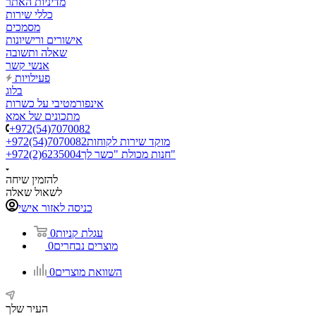
מדיניות האתר
כללי שירות
מסמכים
אישורים ורישיונות
שאלה ותשובה
אנשי קשר
פעילויות
בלוג
אינפורמטיבי על כשרות
מתכונים של אמא
+972(54)7070082
מוקד שירות לקוחות
+972(54)7070082
חנות מכולת "כשר לך"
+972(2)6235004
להזמין שיחה
לשאול שאלה
כניסה לאזור אישי
עגלת קניות
0
מוצרים נבחרים
0
השוואת מוצרים
0
העיר שלך