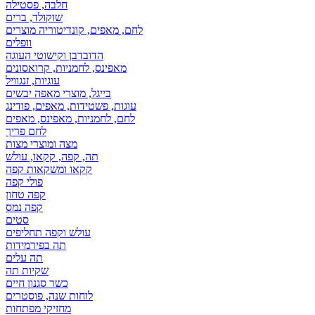
חלבה, פסטילה
שוקולד, ברים
לחם, מאפים, קונדיטוריה מוצרים
וופלים
הדובדבן וקישוטי העוגה
מאפינס, לחמניות, קרואסונים
עוגיות, זנגוויל
בייגל, מוצרי מאפה יבשים
עוגות, פשטידות, מאפים, פודינג
לחם, לחמניות, מאפינס, מאפים
לחם פריך
מצה ומוצרי מצות
תה, קפה, קקאו, עולש
קקאו ומשקאות קפה
פולי קפה
קפה טחון
קפה נמס
סטים
עולש וקפה תחליפים
תה בפירמידות
תה עלים
שקיות תה
כשר סגנון חיים
לוחות שנה, פוסטרים
מחזיקי מפתחות