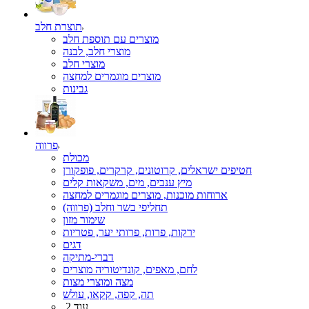
תוצרת חלב
מוצרים עם תוספת חלב
מוצרי חלב, לבנה
מוצרי חלב
מוצרים מוגמרים למחצה
גבינות
פרווה
מכולת
חטיפים ישראלים, קרוטונים, קרקרים, פופקורן
מיץ ענבים, מים, משקאות קלים
ארוחות מוכנות, מוצרים מוגמרים למחצה
תחליפי בשר וחלב (פרווה)
שימור מזון
ירקות, פרות, פרותי יער, פטריות
דגים
דברי-מתיקה
לחם, מאפים, קונדיטוריה מוצרים
מצה ומוצרי מצות
תה, קפה, קקאו, עולש
עוד 2