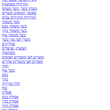
נקניקיות מעושנות
מעדני בשר, בשר מעושן
פאטה, חטיפים ובשרים
נקניקיות ונקניקים עבים
בשר משומר
בשר משומר כבס
בשר משומר בקר
בשר משומר עוף
מוצרי חצי גמר בשר
פנקייקים
קציצות, שניצלים
כופתאות
מוצרים חצי מוגמרים קפואים
מוצרים חצי מוגמרים אחרים
תחון
בשר עוף
כבס
בקר
הודו טורקיה
עוף
פְּסוֹלֶת
פְּסוֹלֶת כבס
פְּסוֹלֶת בקר
פְּסוֹלֶת הודו