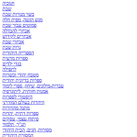
חנוכיה
שבת
כשר מנורות שבת
מגש הגשה, מפית חלה
פמוטים עבור שבת
אביזרי להבדלה
אביזרים לקידוש
אביזרי שבת
נרות שבת
הספרייה היהודית
ספרות מדעית
בגדי ילדים
לתפילה
מטבח יהודי וכשרות
ספרות בדיונית יהודית
עברית-מילונים, שיחון, ספרי לימוד
אמנות חזותית. ליתוגרפיה
היסטורי לספרות
היהדות בעולם המודרני
מתנה מהדורות
ספרות דתית, יהדות
פיתוח עצמי, עסקים
תנ"ך, תלמוד
מסורות, חגים, הבית היהודי
המסורת היהודית