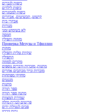
כיפות לגברים
כיפות לילדים
כיפות למבוגרים
קישוט, תכשיטים, אביזרים
אביזרי בית
מנורות
לא בשימוש זמני
חמסה
מזוזוה ותפילין
Проверка Мезузы и Тфиллин
מזוזות
שקיות טלית ותפילין
התפילין
מקרים למזוזה
מתנות, מזכרות ודברים נוספים
מזכרות ונייר מכתבים אחרים
מחזיקי מפתחות
מגנטים
מתנות
ספר תורה
מתנה ספר תורה
שמירת המצוות
פריטים לברית מילה
פכים לנטילת ידים
נרות זיכרון