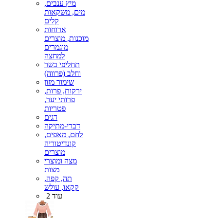
מיץ ענבים,
מים, משקאות
קלים
ארוחות
מוכנות, מוצרים
מוגמרים
למחצה
תחליפי בשר
וחלב (פרווה)
שימור מזון
ירקות, פרות,
פרותי יער,
פטריות
דגים
דברי-מתיקה
לחם, מאפים,
קונדיטוריה
מוצרים
מצה ומוצרי
מצות
תה, קפה,
קקאו, עולש
עוד 2