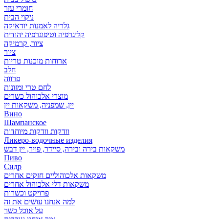
חומרי עזר
ניקוי הבית
גלריה לאמנות יודאיקה
קליגרפיה וטיפוגרפיה יהודית
ציור, קרמיקה
ציור
ארוחות מוכנות טריות
חלב
פרווה
לחם טרי ומזונות
מוצרי אלכוהול כשרים
יין, שמפניה, משקאות יין
Вино
Шампанское
וודקות וודקות מיוחדות
Ликеро-водочные изделия
משקאות בירה ובירה, סיידר, פויר, יין דבש
Пиво
Сидр
משקאות אלכוהוליים חזקים אחרים
משקאות דלי אלכוהול אחרים
פרויקט וכשרות
למה אנחנו עושים את זה
על אוכל כשר