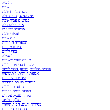
חנוכיה
שבת
כשר מנורות שבת
מגש הגשה, מפית חלה
פמוטים עבור שבת
אביזרי להבדלה
אביזרים לקידוש
אביזרי שבת
נרות שבת
הספרייה היהודית
ספרות מדעית
בגדי ילדים
לתפילה
מטבח יהודי וכשרות
ספרות בדיונית יהודית
עברית-מילונים, שיחון, ספרי לימוד
אמנות חזותית. ליתוגרפיה
היסטורי לספרות
היהדות בעולם המודרני
מתנה מהדורות
ספרות דתית, יהדות
פיתוח עצמי, עסקים
תנ"ך, תלמוד
מסורות, חגים, הבית היהודי
המסורת היהודית