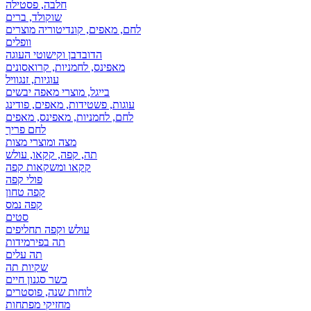
חלבה, פסטילה
שוקולד, ברים
לחם, מאפים, קונדיטוריה מוצרים
וופלים
הדובדבן וקישוטי העוגה
מאפינס, לחמניות, קרואסונים
עוגיות, זנגוויל
בייגל, מוצרי מאפה יבשים
עוגות, פשטידות, מאפים, פודינג
לחם, לחמניות, מאפינס, מאפים
לחם פריך
מצה ומוצרי מצות
תה, קפה, קקאו, עולש
קקאו ומשקאות קפה
פולי קפה
קפה טחון
קפה נמס
סטים
עולש וקפה תחליפים
תה בפירמידות
תה עלים
שקיות תה
כשר סגנון חיים
לוחות שנה, פוסטרים
מחזיקי מפתחות