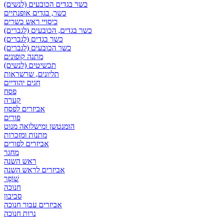
כשר בגדים הכובעים (לנשים)
כשר, בגדים אופנתיים
כיסויי ראש כשרים
כשר בגדים, הכובעים (לגברים)
כשר בגדים (לגברים)
כשר הכובעים (לגברים)
מתנה קופונים
תכשיטים (לנשים)
תליונים, שרשראות
חגים יהודיים
פסח
קערה
אביזרים לפסח
פורים
הומנטשן ומישלואה מנוט
מתנות ומזכרות
אביזרים לפורים
מחגר
ראש השנה
אביזרים לראש השנה
שׁוֹפָר
חנוכה
סביבון
אביזרים עבור חנוכה
נרות חנוכה