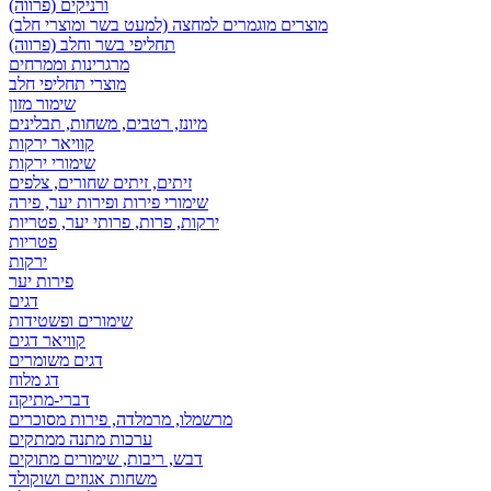
ורניקים (פרווה)
מוצרים מוגמרים למחצה (למעט בשר ומוצרי חלב)
תחליפי בשר וחלב (פרווה)
מרגרינות וממרחים
מוצרי תחליפי חלב
שימור מזון
מיונז, רטבים, משחות, תבלינים
קוויאר ירקות
שימורי ירקות
זיתים, זיתים שחורים, צלפים
שימורי פירות ופירות יער, פירה
ירקות, פרות, פרותי יער, פטריות
פטריות
ירקות
פירות יער
דגים
שימורים ופשטידות
קוויאר דגים
דגים משומרים
דג מלוח
דברי-מתיקה
מרשמלו, מרמלדה, פירות מסוכרים
ערכות מתנה ממתקים
דבש, ריבות, שימורים מתוקים
משחות אגוזים ושוקולד