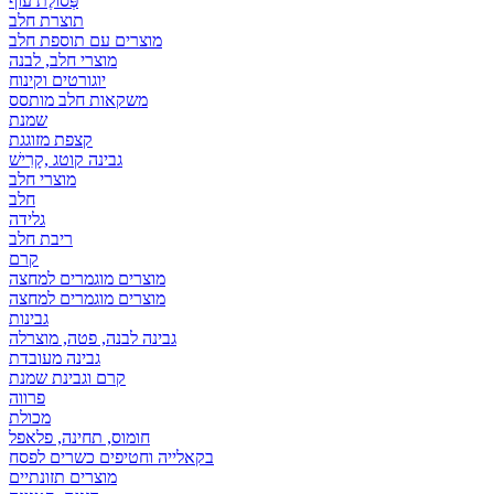
פְּסוֹלֶת עוף
תוצרת חלב
מוצרים עם תוספת חלב
מוצרי חלב, לבנה
יוגורטים וקינוח
משקאות חלב מותסס
שמנת
קצפת מזוגגת
גבינה קוטג ,קָרִישׁ
מוצרי חלב
חלב
גלידה
ריבת חלב
קרם
מוצרים מוגמרים למחצה
מוצרים מוגמרים למחצה
גבינות
גבינה לבנה, פטה, מוצרלה
גבינה מעובדת
קרם וגבינת שמנת
פרווה
מכולת
חומוס, תחינה, פלאפל
בקאלייה וחטיפים כשרים לפסח
מוצרים תזונתיים