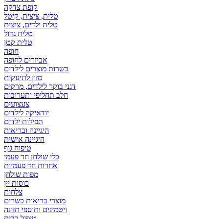
קופת צדקה
טלית, ציצית, קיטל
טלית ילדים, ציצית
טלית גדול
טלית קטן
אביזרים לחופה
כשרות מוצרים לילדים
מזון לתינוקות
דגני בוקר לילדים, מרקים
חלב תחליפי ותערובות
צעצועים
יודאיקה לילדים
תפילות ילדים
היגיינה ובריאות
היגיינה אישית
טיפוח גוף
כלי שולחן חד פעמי
אחרות חד פעמיות
מפות שולחן
כוסות יין
צלחות
מוצרי בריאות כשרים
ויטמינים ותוספי תזונה
טיפול בבית