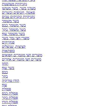
נקניקיות מעושנות
מעדני בשר, בשר מעושן
פאטה, חטיפים ובשרים
נקניקיות ונקניקים עבים
בשר משומר
בשר משומר כבס
בשר משומר בקר
בשר משומר עוף
מוצרי חצי גמר בשר
פנקייקים
קציצות, שניצלים
כופתאות
מוצרים חצי מוגמרים קפואים
מוצרים חצי מוגמרים אחרים
תחון
בשר עוף
כבס
בקר
הודו טורקיה
עוף
פְּסוֹלֶת
פְּסוֹלֶת כבס
פְּסוֹלֶת בקר
פְּסוֹלֶת הודו