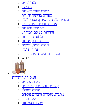
בגדי ילדים
לתפילה
מטבח יהודי וכשרות
ספרות בדיונית יהודית
עברית-מילונים, שיחון, ספרי לימוד
אמנות חזותית. ליתוגרפיה
היסטורי לספרות
היהדות בעולם המודרני
מתנה מהדורות
ספרות דתית, יהדות
פיתוח עצמי, עסקים
תנ"ך, תלמוד
מסורות, חגים, הבית היהודי
עוד 4
המסורת היהודית
כיפות לגברים
קישוט, תכשיטים, אביזרים
מזוזוה ותפילין
מתנות, מזכרות ודברים נוספים
ספר תורה
שמירת המצוות