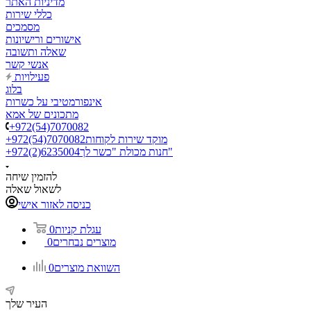
מדיניות האתר
כללי שירות
מסמכים
אישורים ורישיונות
שאלה ותשובה
אנשי קשר
פעילויות
בלוג
אינפורמטיבי על כשרות
מתכונים של אמא
+972(54)7070082
מוקד שירות לקוחות
+972(54)7070082
חנות מכולת "כשר לך"
+972(2)6235004
להזמין שיחה
לשאול שאלה
כניסה לאזור אישי
עגלת קניות
0
מוצרים נבחרים
0
השוואת מוצרים
0
העיר שלך