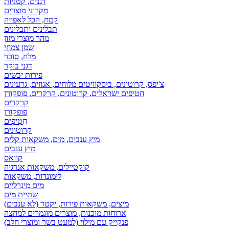
דגנים, קטניות
מקרוני מוצרים
קמח, הכל לאפייה
תבלינים ותבלינים
מהר מוצרי מזון
שמן צמחי
מלח, סוכר
דגני בוקר
פירות יבשים
צ'יפס, קרוטונים, ביסקוויטים מלוחים, אגוזים, גרעינים
חטיפים ישראלים, קרוטונים, קרקרים, פופקורן
קרקרים
פופקורן
חֲטִיפִים
קרוטונים
מיץ ענבים, מים, משקאות קלים
מיץ ענבים
קוואס
קוקטיילים, משקאות אנרגיה
לימונדות, משקאות
מים מינרליים
שתיית מים
מיצים, משקאות פירות, יקטר (לא ענבים)
ארוחות מוכנות, מוצרים מוגמרים למחצה
פנקייק עם מילוי (למעט בשר ומוצרי חלב)