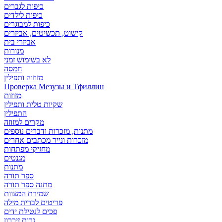
כיפות לגברים
כיפות לילדים
כיפות למבוגרים
קישוט, תכשיטים, אביזרים
אביזרי בית
מנורות
לא בשימוש זמני
חמסה
מזוזוה ותפילין
Проверка Мезузы и Тфиллин
מזוזות
שקיות טלית ותפילין
התפילין
מקרים למזוזה
מתנות, מזכרות ודברים נוספים
מזכרות ונייר מכתבים אחרים
מחזיקי מפתחות
מגנטים
מתנות
ספר תורה
מתנה ספר תורה
שמירת המצוות
פריטים לברית מילה
פכים לנטילת ידים
נרות זיכרון