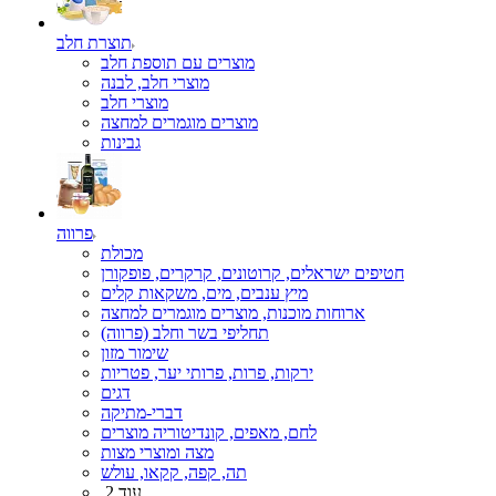
תוצרת חלב
מוצרים עם תוספת חלב
מוצרי חלב, לבנה
מוצרי חלב
מוצרים מוגמרים למחצה
גבינות
פרווה
מכולת
חטיפים ישראלים, קרוטונים, קרקרים, פופקורן
מיץ ענבים, מים, משקאות קלים
ארוחות מוכנות, מוצרים מוגמרים למחצה
תחליפי בשר וחלב (פרווה)
שימור מזון
ירקות, פרות, פרותי יער, פטריות
דגים
דברי-מתיקה
לחם, מאפים, קונדיטוריה מוצרים
מצה ומוצרי מצות
תה, קפה, קקאו, עולש
עוד 2