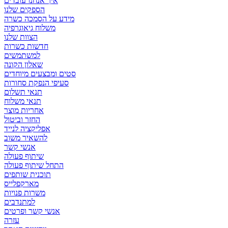
איך אנחנו עובדים
הספקים שלנו
מידע על הסמכה כשרה
משלוח גיאוגרפיה
הצוות שלנו
חדשות כשרות
למשתמשים
שאלון הקונה
סטים ומבצעים מיוחדים
סעיפי הנפקת סחורות
תנאי תשלום
תנאי משלוח
אחריות מוצר
החזר וביטול
אפליקציה לנייד
להשאיר משוב
אנשי קשר
שיתוף פעולה
התחל שיתוף פעולה
תוכנית שותפים
מארקפלייס
משרות פנויות
למתנדבים
אנשי קשר ופרטים
עזרה