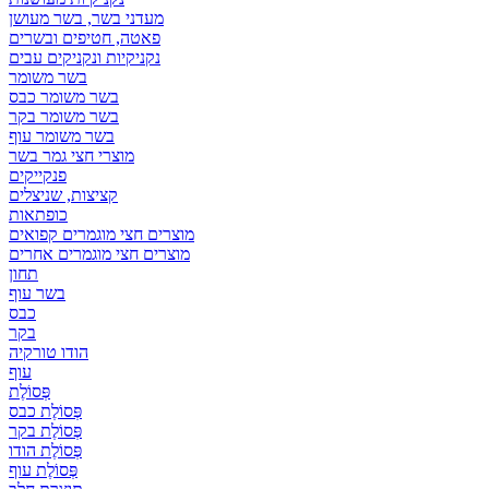
מעדני בשר, בשר מעושן
פאטה, חטיפים ובשרים
נקניקיות ונקניקים עבים
בשר משומר
בשר משומר כבס
בשר משומר בקר
בשר משומר עוף
מוצרי חצי גמר בשר
פנקייקים
קציצות, שניצלים
כופתאות
מוצרים חצי מוגמרים קפואים
מוצרים חצי מוגמרים אחרים
תחון
בשר עוף
כבס
בקר
הודו טורקיה
עוף
פְּסוֹלֶת
פְּסוֹלֶת כבס
פְּסוֹלֶת בקר
פְּסוֹלֶת הודו
פְּסוֹלֶת עוף