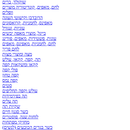
שוקולד, ברים
לחם, מאפים, קונדיטוריה מוצרים
וופלים
הדובדבן וקישוטי העוגה
מאפינס, לחמניות, קרואסונים
עוגיות, זנגוויל
בייגל, מוצרי מאפה יבשים
עוגות, פשטידות, מאפים, פודינג
לחם, לחמניות, מאפינס, מאפים
לחם פריך
מצה ומוצרי מצות
תה, קפה, קקאו, עולש
קקאו ומשקאות קפה
פולי קפה
קפה טחון
קפה נמס
סטים
עולש וקפה תחליפים
תה בפירמידות
תה עלים
שקיות תה
כשר סגנון חיים
לוחות שנה, פוסטרים
מחזיקי מפתחות
כשר בגדים הכובעים (לנשים)