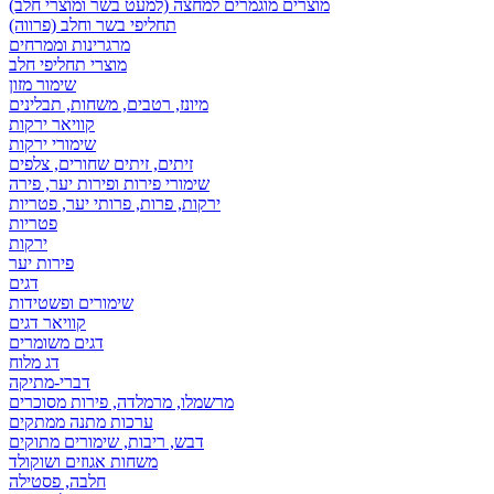
מוצרים מוגמרים למחצה (למעט בשר ומוצרי חלב)
תחליפי בשר וחלב (פרווה)
מרגרינות וממרחים
מוצרי תחליפי חלב
שימור מזון
מיונז, רטבים, משחות, תבלינים
קוויאר ירקות
שימורי ירקות
זיתים, זיתים שחורים, צלפים
שימורי פירות ופירות יער, פירה
ירקות, פרות, פרותי יער, פטריות
פטריות
ירקות
פירות יער
דגים
שימורים ופשטידות
קוויאר דגים
דגים משומרים
דג מלוח
דברי-מתיקה
מרשמלו, מרמלדה, פירות מסוכרים
ערכות מתנה ממתקים
דבש, ריבות, שימורים מתוקים
משחות אגוזים ושוקולד
חלבה, פסטילה