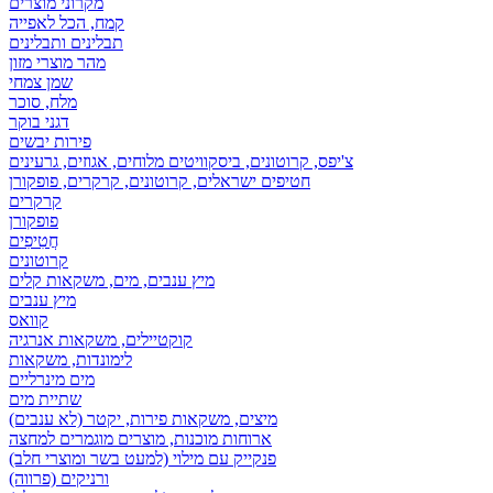
מקרוני מוצרים
קמח, הכל לאפייה
תבלינים ותבלינים
מהר מוצרי מזון
שמן צמחי
מלח, סוכר
דגני בוקר
פירות יבשים
צ'יפס, קרוטונים, ביסקוויטים מלוחים, אגוזים, גרעינים
חטיפים ישראלים, קרוטונים, קרקרים, פופקורן
קרקרים
פופקורן
חֲטִיפִים
קרוטונים
מיץ ענבים, מים, משקאות קלים
מיץ ענבים
קוואס
קוקטיילים, משקאות אנרגיה
לימונדות, משקאות
מים מינרליים
שתיית מים
מיצים, משקאות פירות, יקטר (לא ענבים)
ארוחות מוכנות, מוצרים מוגמרים למחצה
פנקייק עם מילוי (למעט בשר ומוצרי חלב)
ורניקים (פרווה)