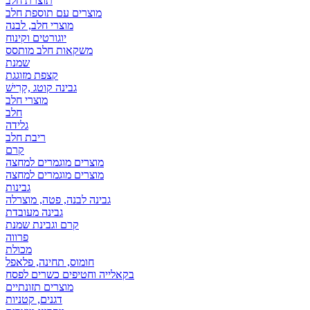
תוצרת חלב
מוצרים עם תוספת חלב
מוצרי חלב, לבנה
יוגורטים וקינוח
משקאות חלב מותסס
שמנת
קצפת מזוגגת
גבינה קוטג ,קָרִישׁ
מוצרי חלב
חלב
גלידה
ריבת חלב
קרם
מוצרים מוגמרים למחצה
מוצרים מוגמרים למחצה
גבינות
גבינה לבנה, פטה, מוצרלה
גבינה מעובדת
קרם וגבינת שמנת
פרווה
מכולת
חומוס, תחינה, פלאפל
בקאלייה וחטיפים כשרים לפסח
מוצרים תזונתיים
דגנים, קטניות