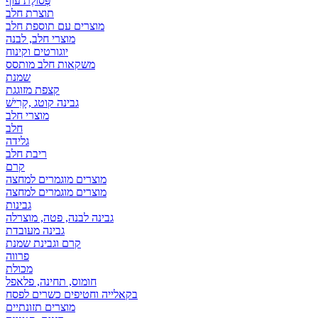
פְּסוֹלֶת עוף
תוצרת חלב
מוצרים עם תוספת חלב
מוצרי חלב, לבנה
יוגורטים וקינוח
משקאות חלב מותסס
שמנת
קצפת מזוגגת
גבינה קוטג ,קָרִישׁ
מוצרי חלב
חלב
גלידה
ריבת חלב
קרם
מוצרים מוגמרים למחצה
מוצרים מוגמרים למחצה
גבינות
גבינה לבנה, פטה, מוצרלה
גבינה מעובדת
קרם וגבינת שמנת
פרווה
מכולת
חומוס, תחינה, פלאפל
בקאלייה וחטיפים כשרים לפסח
מוצרים תזונתיים