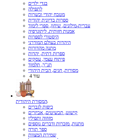
בגדי ילדים
לתפילה
מטבח יהודי וכשרות
ספרות בדיונית יהודית
עברית-מילונים, שיחון, ספרי לימוד
אמנות חזותית. ליתוגרפיה
היסטורי לספרות
היהדות בעולם המודרני
מתנה מהדורות
ספרות דתית, יהדות
פיתוח עצמי, עסקים
תנ"ך, תלמוד
מסורות, חגים, הבית היהודי
עוד 4
המסורת היהודית
כיפות לגברים
קישוט, תכשיטים, אביזרים
מזוזוה ותפילין
מתנות, מזכרות ודברים נוספים
ספר תורה
שמירת המצוות