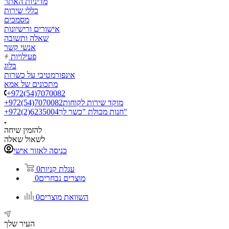
מדיניות האתר
כללי שירות
מסמכים
אישורים ורישיונות
שאלה ותשובה
אנשי קשר
פעילויות
בלוג
אינפורמטיבי על כשרות
מתכונים של אמא
+972(54)7070082
מוקד שירות לקוחות
+972(54)7070082
חנות מכולת "כשר לך"
+972(2)6235004
להזמין שיחה
לשאול שאלה
כניסה לאזור אישי
עגלת קניות
0
מוצרים נבחרים
0
השוואת מוצרים
0
העיר שלך