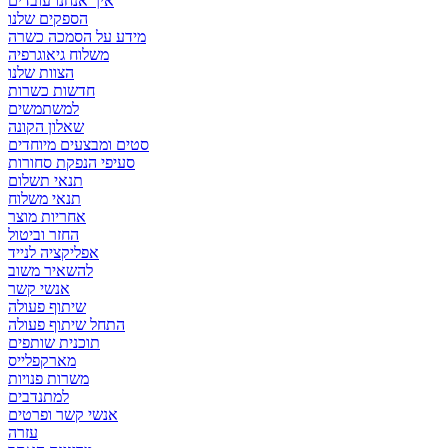
איך אנחנו עובדים
הספקים שלנו
מידע על הסמכה כשרה
משלוח גיאוגרפיה
הצוות שלנו
חדשות כשרות
למשתמשים
שאלון הקונה
סטים ומבצעים מיוחדים
סעיפי הנפקת סחורות
תנאי תשלום
תנאי משלוח
אחריות מוצר
החזר וביטול
אפליקציה לנייד
להשאיר משוב
אנשי קשר
שיתוף פעולה
התחל שיתוף פעולה
תוכנית שותפים
מארקפלייס
משרות פנויות
למתנדבים
אנשי קשר ופרטים
עזרה