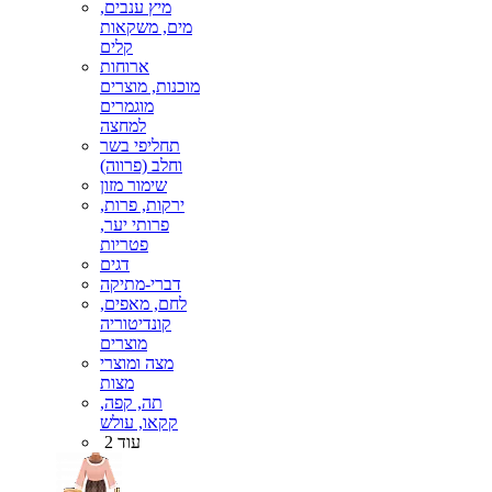
מיץ ענבים,
מים, משקאות
קלים
ארוחות
מוכנות, מוצרים
מוגמרים
למחצה
תחליפי בשר
וחלב (פרווה)
שימור מזון
ירקות, פרות,
פרותי יער,
פטריות
דגים
דברי-מתיקה
לחם, מאפים,
קונדיטוריה
מוצרים
מצה ומוצרי
מצות
תה, קפה,
קקאו, עולש
עוד 2