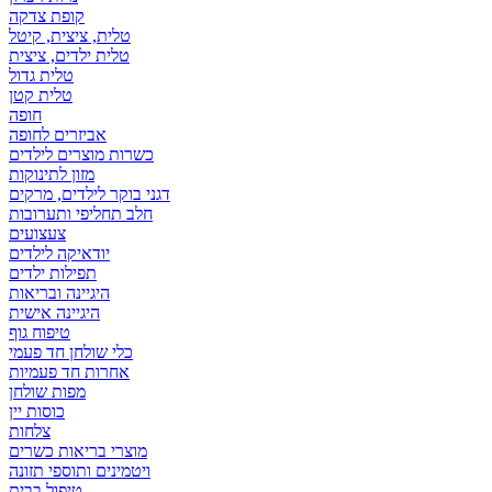
קופת צדקה
טלית, ציצית, קיטל
טלית ילדים, ציצית
טלית גדול
טלית קטן
אביזרים לחופה
כשרות מוצרים לילדים
מזון לתינוקות
דגני בוקר לילדים, מרקים
חלב תחליפי ותערובות
צעצועים
יודאיקה לילדים
תפילות ילדים
היגיינה ובריאות
היגיינה אישית
טיפוח גוף
כלי שולחן חד פעמי
אחרות חד פעמיות
מפות שולחן
כוסות יין
צלחות
מוצרי בריאות כשרים
ויטמינים ותוספי תזונה
טיפול בבית