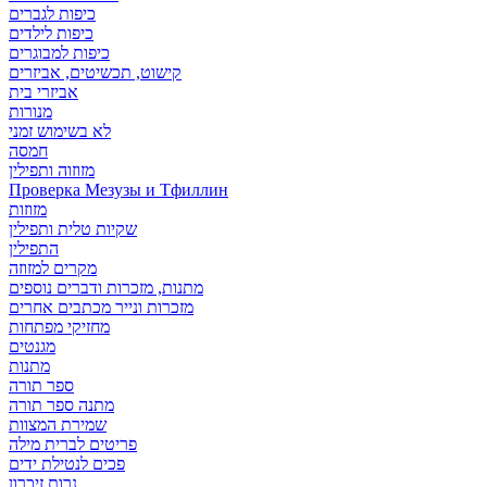
כיפות לגברים
כיפות לילדים
כיפות למבוגרים
קישוט, תכשיטים, אביזרים
אביזרי בית
מנורות
לא בשימוש זמני
חמסה
מזוזוה ותפילין
Проверка Мезузы и Тфиллин
מזוזות
שקיות טלית ותפילין
התפילין
מקרים למזוזה
מתנות, מזכרות ודברים נוספים
מזכרות ונייר מכתבים אחרים
מחזיקי מפתחות
מגנטים
מתנות
ספר תורה
מתנה ספר תורה
שמירת המצוות
פריטים לברית מילה
פכים לנטילת ידים
נרות זיכרון