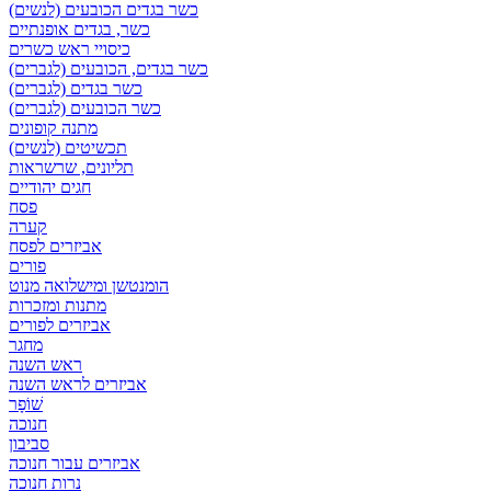
כשר בגדים הכובעים (לנשים)
כשר, בגדים אופנתיים
כיסויי ראש כשרים
כשר בגדים, הכובעים (לגברים)
כשר בגדים (לגברים)
כשר הכובעים (לגברים)
מתנה קופונים
תכשיטים (לנשים)
תליונים, שרשראות
חגים יהודיים
פסח
קערה
אביזרים לפסח
פורים
הומנטשן ומישלואה מנוט
מתנות ומזכרות
אביזרים לפורים
מחגר
ראש השנה
אביזרים לראש השנה
שׁוֹפָר
חנוכה
סביבון
אביזרים עבור חנוכה
נרות חנוכה