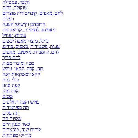
חלבה, פסטילה
שוקולד, ברים
לחם, מאפים, קונדיטוריה מוצרים
וופלים
הדובדבן וקישוטי העוגה
מאפינס, לחמניות, קרואסונים
עוגיות, זנגוויל
בייגל, מוצרי מאפה יבשים
עוגות, פשטידות, מאפים, פודינג
לחם, לחמניות, מאפינס, מאפים
לחם פריך
מצה ומוצרי מצות
תה, קפה, קקאו, עולש
קקאו ומשקאות קפה
פולי קפה
קפה טחון
קפה נמס
סטים
עולש וקפה תחליפים
תה בפירמידות
תה עלים
שקיות תה
כשר סגנון חיים
לוחות שנה, פוסטרים
מחזיקי מפתחות