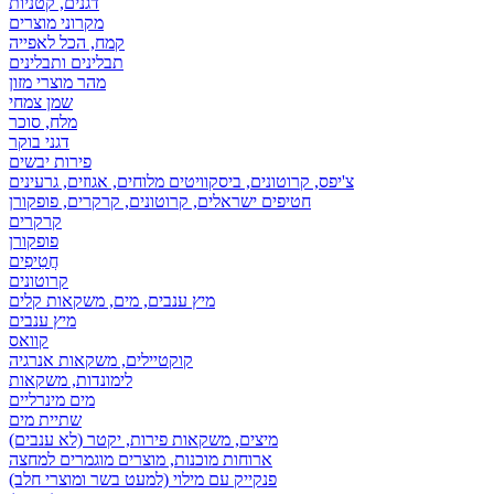
דגנים, קטניות
מקרוני מוצרים
קמח, הכל לאפייה
תבלינים ותבלינים
מהר מוצרי מזון
שמן צמחי
מלח, סוכר
דגני בוקר
פירות יבשים
צ'יפס, קרוטונים, ביסקוויטים מלוחים, אגוזים, גרעינים
חטיפים ישראלים, קרוטונים, קרקרים, פופקורן
קרקרים
פופקורן
חֲטִיפִים
קרוטונים
מיץ ענבים, מים, משקאות קלים
מיץ ענבים
קוואס
קוקטיילים, משקאות אנרגיה
לימונדות, משקאות
מים מינרליים
שתיית מים
מיצים, משקאות פירות, יקטר (לא ענבים)
ארוחות מוכנות, מוצרים מוגמרים למחצה
פנקייק עם מילוי (למעט בשר ומוצרי חלב)