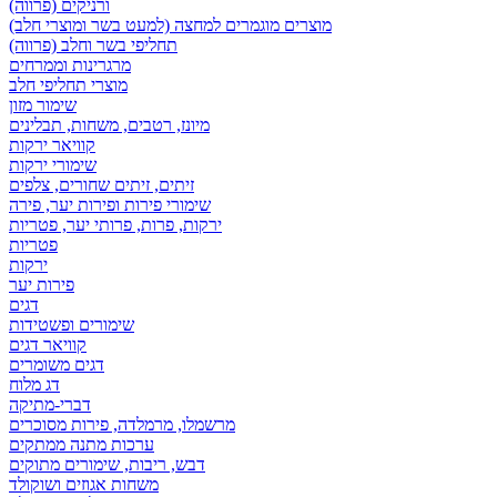
ורניקים (פרווה)
מוצרים מוגמרים למחצה (למעט בשר ומוצרי חלב)
תחליפי בשר וחלב (פרווה)
מרגרינות וממרחים
מוצרי תחליפי חלב
שימור מזון
מיונז, רטבים, משחות, תבלינים
קוויאר ירקות
שימורי ירקות
זיתים, זיתים שחורים, צלפים
שימורי פירות ופירות יער, פירה
ירקות, פרות, פרותי יער, פטריות
פטריות
ירקות
פירות יער
דגים
שימורים ופשטידות
קוויאר דגים
דגים משומרים
דג מלוח
דברי-מתיקה
מרשמלו, מרמלדה, פירות מסוכרים
ערכות מתנה ממתקים
דבש, ריבות, שימורים מתוקים
משחות אגוזים ושוקולד