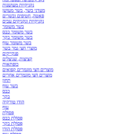
נקניקיות מעושנות
מעדני בשר, בשר מעושן
פאטה, חטיפים ובשרים
נקניקיות ונקניקים עבים
בשר משומר
בשר משומר כבס
בשר משומר בקר
בשר משומר עוף
מוצרי חצי גמר בשר
פנקייקים
קציצות, שניצלים
כופתאות
מוצרים חצי מוגמרים קפואים
מוצרים חצי מוגמרים אחרים
תחון
בשר עוף
כבס
בקר
הודו טורקיה
עוף
פְּסוֹלֶת
פְּסוֹלֶת כבס
פְּסוֹלֶת בקר
פְּסוֹלֶת הודו