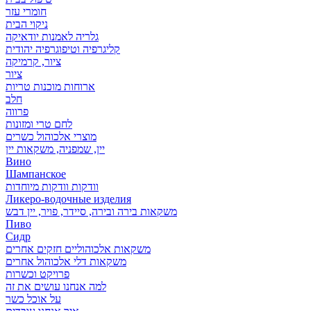
חומרי עזר
ניקוי הבית
גלריה לאמנות יודאיקה
קליגרפיה וטיפוגרפיה יהודית
ציור, קרמיקה
ציור
ארוחות מוכנות טריות
חלב
פרווה
לחם טרי ומזונות
מוצרי אלכוהול כשרים
יין, שמפניה, משקאות יין
Вино
Шампанское
וודקות וודקות מיוחדות
Ликеро-водочные изделия
משקאות בירה ובירה, סיידר, פויר, יין דבש
Пиво
Сидр
משקאות אלכוהוליים חזקים אחרים
משקאות דלי אלכוהול אחרים
פרויקט וכשרות
למה אנחנו עושים את זה
על אוכל כשר