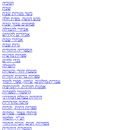
חנוכיה
שבת
כשר מנורות שבת
מגש הגשה, מפית חלה
פמוטים עבור שבת
אביזרי להבדלה
אביזרים לקידוש
אביזרי שבת
נרות שבת
הספרייה היהודית
ספרות מדעית
בגדי ילדים
לתפילה
מטבח יהודי וכשרות
ספרות בדיונית יהודית
עברית-מילונים, שיחון, ספרי לימוד
אמנות חזותית. ליתוגרפיה
היסטורי לספרות
היהדות בעולם המודרני
מתנה מהדורות
ספרות דתית, יהדות
פיתוח עצמי, עסקים
תנ"ך, תלמוד
מסורות, חגים, הבית היהודי
המסורת היהודית