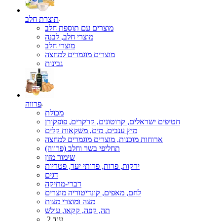
תוצרת חלב
מוצרים עם תוספת חלב
מוצרי חלב, לבנה
מוצרי חלב
מוצרים מוגמרים למחצה
גבינות
פרווה
מכולת
חטיפים ישראלים, קרוטונים, קרקרים, פופקורן
מיץ ענבים, מים, משקאות קלים
ארוחות מוכנות, מוצרים מוגמרים למחצה
תחליפי בשר וחלב (פרווה)
שימור מזון
ירקות, פרות, פרותי יער, פטריות
דגים
דברי-מתיקה
לחם, מאפים, קונדיטוריה מוצרים
מצה ומוצרי מצות
תה, קפה, קקאו, עולש
עוד 2