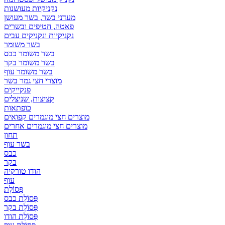
נקניקיות מעושנות
מעדני בשר, בשר מעושן
פאטה, חטיפים ובשרים
נקניקיות ונקניקים עבים
בשר משומר
בשר משומר כבס
בשר משומר בקר
בשר משומר עוף
מוצרי חצי גמר בשר
פנקייקים
קציצות, שניצלים
כופתאות
מוצרים חצי מוגמרים קפואים
מוצרים חצי מוגמרים אחרים
תחון
בשר עוף
כבס
בקר
הודו טורקיה
עוף
פְּסוֹלֶת
פְּסוֹלֶת כבס
פְּסוֹלֶת בקר
פְּסוֹלֶת הודו