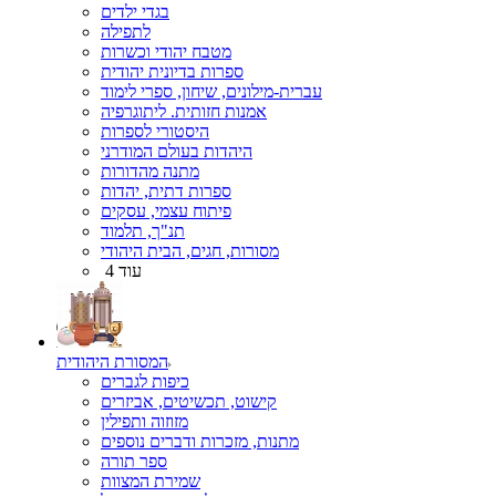
בגדי ילדים
לתפילה
מטבח יהודי וכשרות
ספרות בדיונית יהודית
עברית-מילונים, שיחון, ספרי לימוד
אמנות חזותית. ליתוגרפיה
היסטורי לספרות
היהדות בעולם המודרני
מתנה מהדורות
ספרות דתית, יהדות
פיתוח עצמי, עסקים
תנ"ך, תלמוד
מסורות, חגים, הבית היהודי
עוד 4
המסורת היהודית
כיפות לגברים
קישוט, תכשיטים, אביזרים
מזוזוה ותפילין
מתנות, מזכרות ודברים נוספים
ספר תורה
שמירת המצוות