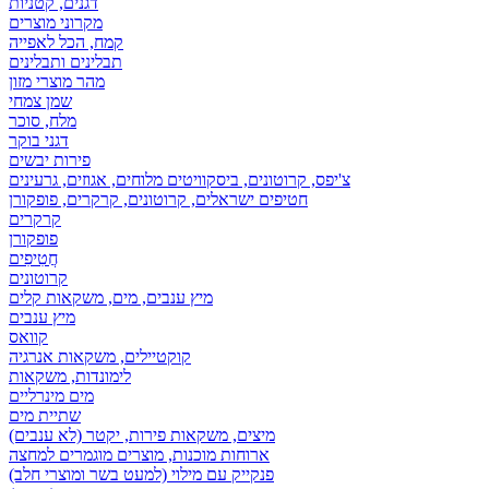
דגנים, קטניות
מקרוני מוצרים
קמח, הכל לאפייה
תבלינים ותבלינים
מהר מוצרי מזון
שמן צמחי
מלח, סוכר
דגני בוקר
פירות יבשים
צ'יפס, קרוטונים, ביסקוויטים מלוחים, אגוזים, גרעינים
חטיפים ישראלים, קרוטונים, קרקרים, פופקורן
קרקרים
פופקורן
חֲטִיפִים
קרוטונים
מיץ ענבים, מים, משקאות קלים
מיץ ענבים
קוואס
קוקטיילים, משקאות אנרגיה
לימונדות, משקאות
מים מינרליים
שתיית מים
מיצים, משקאות פירות, יקטר (לא ענבים)
ארוחות מוכנות, מוצרים מוגמרים למחצה
פנקייק עם מילוי (למעט בשר ומוצרי חלב)