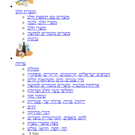
תוצרת חלב
מוצרים עם תוספת חלב
מוצרי חלב, לבנה
מוצרי חלב
מוצרים מוגמרים למחצה
גבינות
פרווה
מכולת
חטיפים ישראלים, קרוטונים, קרקרים, פופקורן
מיץ ענבים, מים, משקאות קלים
ארוחות מוכנות, מוצרים מוגמרים למחצה
תחליפי בשר וחלב (פרווה)
שימור מזון
ירקות, פרות, פרותי יער, פטריות
דגים
דברי-מתיקה
לחם, מאפים, קונדיטוריה מוצרים
מצה ומוצרי מצות
תה, קפה, קקאו, עולש
עוד 2