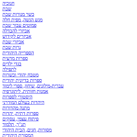
חנוכיה
שבת
כשר מנורות שבת
מגש הגשה, מפית חלה
פמוטים עבור שבת
אביזרי להבדלה
אביזרים לקידוש
אביזרי שבת
נרות שבת
הספרייה היהודית
ספרות מדעית
בגדי ילדים
לתפילה
מטבח יהודי וכשרות
ספרות בדיונית יהודית
עברית-מילונים, שיחון, ספרי לימוד
אמנות חזותית. ליתוגרפיה
היסטורי לספרות
היהדות בעולם המודרני
מתנה מהדורות
ספרות דתית, יהדות
פיתוח עצמי, עסקים
תנ"ך, תלמוד
מסורות, חגים, הבית היהודי
המסורת היהודית