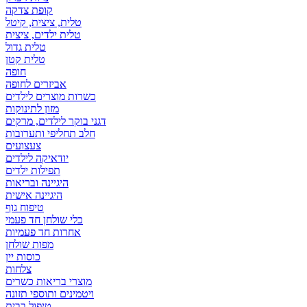
קופת צדקה
טלית, ציצית, קיטל
טלית ילדים, ציצית
טלית גדול
טלית קטן
אביזרים לחופה
כשרות מוצרים לילדים
מזון לתינוקות
דגני בוקר לילדים, מרקים
חלב תחליפי ותערובות
צעצועים
יודאיקה לילדים
תפילות ילדים
היגיינה ובריאות
היגיינה אישית
טיפוח גוף
כלי שולחן חד פעמי
אחרות חד פעמיות
מפות שולחן
כוסות יין
צלחות
מוצרי בריאות כשרים
ויטמינים ותוספי תזונה
טיפול בבית