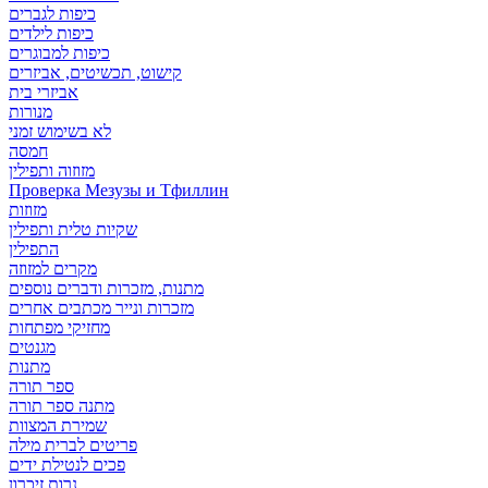
כיפות לגברים
כיפות לילדים
כיפות למבוגרים
קישוט, תכשיטים, אביזרים
אביזרי בית
מנורות
לא בשימוש זמני
חמסה
מזוזוה ותפילין
Проверка Мезузы и Тфиллин
מזוזות
שקיות טלית ותפילין
התפילין
מקרים למזוזה
מתנות, מזכרות ודברים נוספים
מזכרות ונייר מכתבים אחרים
מחזיקי מפתחות
מגנטים
מתנות
ספר תורה
מתנה ספר תורה
שמירת המצוות
פריטים לברית מילה
פכים לנטילת ידים
נרות זיכרון