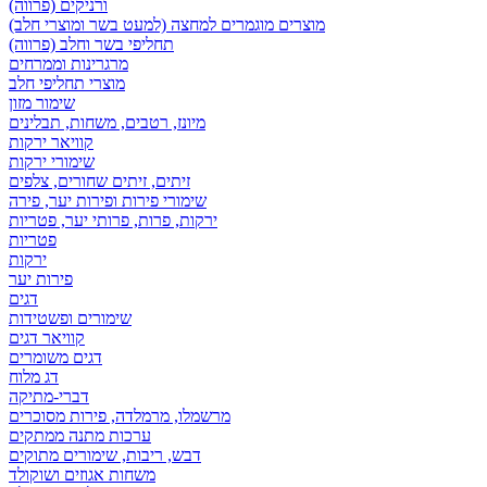
ורניקים (פרווה)
מוצרים מוגמרים למחצה (למעט בשר ומוצרי חלב)
תחליפי בשר וחלב (פרווה)
מרגרינות וממרחים
מוצרי תחליפי חלב
שימור מזון
מיונז, רטבים, משחות, תבלינים
קוויאר ירקות
שימורי ירקות
זיתים, זיתים שחורים, צלפים
שימורי פירות ופירות יער, פירה
ירקות, פרות, פרותי יער, פטריות
פטריות
ירקות
פירות יער
דגים
שימורים ופשטידות
קוויאר דגים
דגים משומרים
דג מלוח
דברי-מתיקה
מרשמלו, מרמלדה, פירות מסוכרים
ערכות מתנה ממתקים
דבש, ריבות, שימורים מתוקים
משחות אגוזים ושוקולד