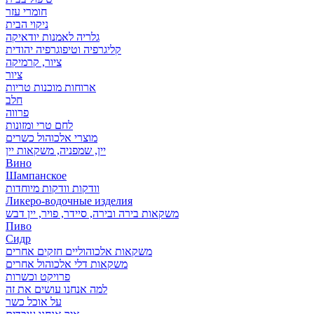
חומרי עזר
ניקוי הבית
גלריה לאמנות יודאיקה
קליגרפיה וטיפוגרפיה יהודית
ציור, קרמיקה
ציור
ארוחות מוכנות טריות
חלב
פרווה
לחם טרי ומזונות
מוצרי אלכוהול כשרים
יין, שמפניה, משקאות יין
Вино
Шампанское
וודקות וודקות מיוחדות
Ликеро-водочные изделия
משקאות בירה ובירה, סיידר, פויר, יין דבש
Пиво
Сидр
משקאות אלכוהוליים חזקים אחרים
משקאות דלי אלכוהול אחרים
פרויקט וכשרות
למה אנחנו עושים את זה
על אוכל כשר