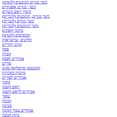
כשר בגדים הכובעים (לנשים)
כשר, בגדים אופנתיים
כיסויי ראש כשרים
כשר בגדים, הכובעים (לגברים)
כשר בגדים (לגברים)
כשר הכובעים (לגברים)
מתנה קופונים
תכשיטים (לנשים)
תליונים, שרשראות
חגים יהודיים
פסח
קערה
אביזרים לפסח
פורים
הומנטשן ומישלואה מנוט
מתנות ומזכרות
אביזרים לפורים
מחגר
ראש השנה
אביזרים לראש השנה
שׁוֹפָר
חנוכה
סביבון
אביזרים עבור חנוכה
נרות חנוכה