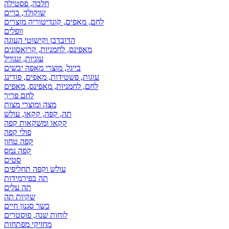
חלבה, פסטילה
שוקולד, ברים
לחם, מאפים, קונדיטוריה מוצרים
וופלים
הדובדבן וקישוטי העוגה
מאפינס, לחמניות, קרואסונים
עוגיות, זנגוויל
בייגל, מוצרי מאפה יבשים
עוגות, פשטידות, מאפים, פודינג
לחם, לחמניות, מאפינס, מאפים
לחם פריך
מצה ומוצרי מצות
תה, קפה, קקאו, עולש
קקאו ומשקאות קפה
פולי קפה
קפה טחון
קפה נמס
סטים
עולש וקפה תחליפים
תה בפירמידות
תה עלים
שקיות תה
כשר סגנון חיים
לוחות שנה, פוסטרים
מחזיקי מפתחות