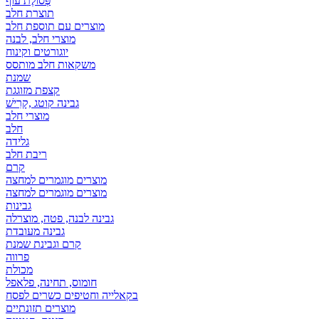
פְּסוֹלֶת עוף
תוצרת חלב
מוצרים עם תוספת חלב
מוצרי חלב, לבנה
יוגורטים וקינוח
משקאות חלב מותסס
שמנת
קצפת מזוגגת
גבינה קוטג ,קָרִישׁ
מוצרי חלב
חלב
גלידה
ריבת חלב
קרם
מוצרים מוגמרים למחצה
מוצרים מוגמרים למחצה
גבינות
גבינה לבנה, פטה, מוצרלה
גבינה מעובדת
קרם וגבינת שמנת
פרווה
מכולת
חומוס, תחינה, פלאפל
בקאלייה וחטיפים כשרים לפסח
מוצרים תזונתיים