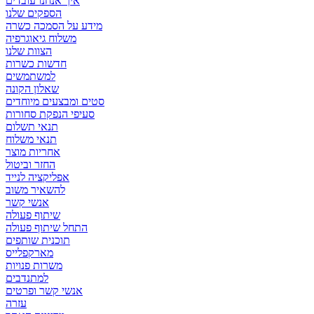
איך אנחנו עובדים
הספקים שלנו
מידע על הסמכה כשרה
משלוח גיאוגרפיה
הצוות שלנו
חדשות כשרות
למשתמשים
שאלון הקונה
סטים ומבצעים מיוחדים
סעיפי הנפקת סחורות
תנאי תשלום
תנאי משלוח
אחריות מוצר
החזר וביטול
אפליקציה לנייד
להשאיר משוב
אנשי קשר
שיתוף פעולה
התחל שיתוף פעולה
תוכנית שותפים
מארקפלייס
משרות פנויות
למתנדבים
אנשי קשר ופרטים
עזרה