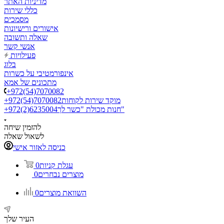
מדיניות האתר
כללי שירות
מסמכים
אישורים ורישיונות
שאלה ותשובה
אנשי קשר
פעילויות
בלוג
אינפורמטיבי על כשרות
מתכונים של אמא
+972(54)7070082
מוקד שירות לקוחות
+972(54)7070082
חנות מכולת "כשר לך"
+972(2)6235004
להזמין שיחה
לשאול שאלה
כניסה לאזור אישי
עגלת קניות
0
מוצרים נבחרים
0
השוואת מוצרים
0
העיר שלך