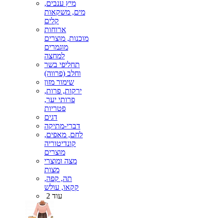
מיץ ענבים,
מים, משקאות
קלים
ארוחות
מוכנות, מוצרים
מוגמרים
למחצה
תחליפי בשר
וחלב (פרווה)
שימור מזון
ירקות, פרות,
פרותי יער,
פטריות
דגים
דברי-מתיקה
לחם, מאפים,
קונדיטוריה
מוצרים
מצה ומוצרי
מצות
תה, קפה,
קקאו, עולש
עוד 2