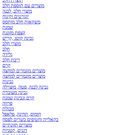
תוצרת חלב
מוצרים עם תוספת חלב
מוצרי חלב, לבנה
יוגורטים וקינוח
משקאות חלב מותסס
שמנת
קצפת מזוגגת
גבינה קוטג ,קָרִישׁ
מוצרי חלב
חלב
גלידה
ריבת חלב
קרם
מוצרים מוגמרים למחצה
מוצרים מוגמרים למחצה
גבינות
גבינה לבנה, פטה, מוצרלה
גבינה מעובדת
קרם וגבינת שמנת
פרווה
מכולת
חומוס, תחינה, פלאפל
בקאלייה וחטיפים כשרים לפסח
מוצרים תזונתיים
דגנים, קטניות