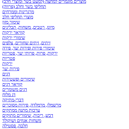
מוצרים מוגמרים למחצה (למעט בשר ומוצרי חלב)
תחליפי בשר וחלב (פרווה)
מרגרינות וממרחים
מוצרי תחליפי חלב
שימור מזון
מיונז, רטבים, משחות, תבלינים
קוויאר ירקות
שימורי ירקות
זיתים, זיתים שחורים, צלפים
שימורי פירות ופירות יער, פירה
ירקות, פרות, פרותי יער, פטריות
פטריות
ירקות
פירות יער
דגים
שימורים ופשטידות
קוויאר דגים
דגים משומרים
דג מלוח
דברי-מתיקה
מרשמלו, מרמלדה, פירות מסוכרים
ערכות מתנה ממתקים
דבש, ריבות, שימורים מתוקים
משחות אגוזים ושוקולד
חלבה, פסטילה