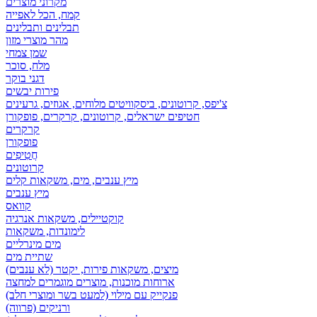
מקרוני מוצרים
קמח, הכל לאפייה
תבלינים ותבלינים
מהר מוצרי מזון
שמן צמחי
מלח, סוכר
דגני בוקר
פירות יבשים
צ'יפס, קרוטונים, ביסקוויטים מלוחים, אגוזים, גרעינים
חטיפים ישראלים, קרוטונים, קרקרים, פופקורן
קרקרים
פופקורן
חֲטִיפִים
קרוטונים
מיץ ענבים, מים, משקאות קלים
מיץ ענבים
קוואס
קוקטיילים, משקאות אנרגיה
לימונדות, משקאות
מים מינרליים
שתיית מים
מיצים, משקאות פירות, יקטר (לא ענבים)
ארוחות מוכנות, מוצרים מוגמרים למחצה
פנקייק עם מילוי (למעט בשר ומוצרי חלב)
ורניקים (פרווה)