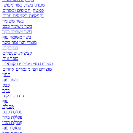
מעדני בשר, בשר מעושן
פאטה, חטיפים ובשרים
נקניקיות ונקניקים עבים
בשר משומר
בשר משומר כבס
בשר משומר בקר
בשר משומר עוף
מוצרי חצי גמר בשר
פנקייקים
קציצות, שניצלים
כופתאות
מוצרים חצי מוגמרים קפואים
מוצרים חצי מוגמרים אחרים
תחון
בשר עוף
כבס
בקר
הודו טורקיה
עוף
פְּסוֹלֶת
פְּסוֹלֶת כבס
פְּסוֹלֶת בקר
פְּסוֹלֶת הודו
פְּסוֹלֶת עוף