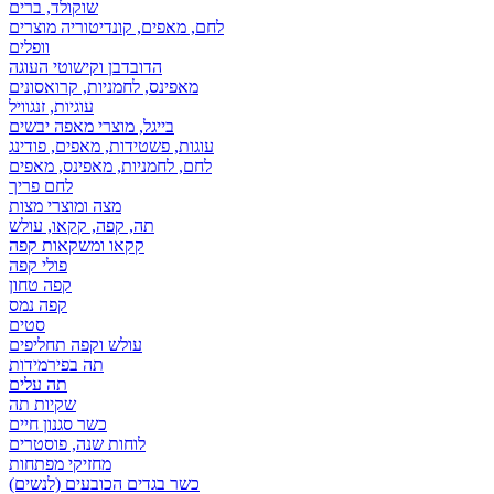
שוקולד, ברים
לחם, מאפים, קונדיטוריה מוצרים
וופלים
הדובדבן וקישוטי העוגה
מאפינס, לחמניות, קרואסונים
עוגיות, זנגוויל
בייגל, מוצרי מאפה יבשים
עוגות, פשטידות, מאפים, פודינג
לחם, לחמניות, מאפינס, מאפים
לחם פריך
מצה ומוצרי מצות
תה, קפה, קקאו, עולש
קקאו ומשקאות קפה
פולי קפה
קפה טחון
קפה נמס
סטים
עולש וקפה תחליפים
תה בפירמידות
תה עלים
שקיות תה
כשר סגנון חיים
לוחות שנה, פוסטרים
מחזיקי מפתחות
כשר בגדים הכובעים (לנשים)