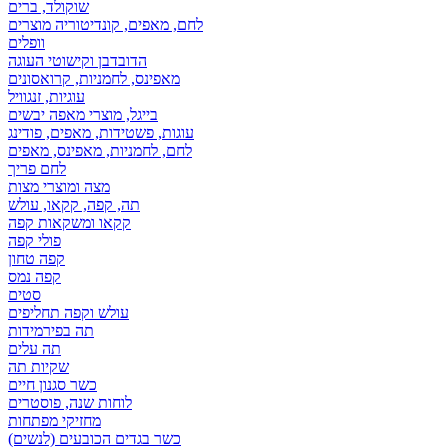
שוקולד, ברים
לחם, מאפים, קונדיטוריה מוצרים
וופלים
הדובדבן וקישוטי העוגה
מאפינס, לחמניות, קרואסונים
עוגיות, זנגוויל
בייגל, מוצרי מאפה יבשים
עוגות, פשטידות, מאפים, פודינג
לחם, לחמניות, מאפינס, מאפים
לחם פריך
מצה ומוצרי מצות
תה, קפה, קקאו, עולש
קקאו ומשקאות קפה
פולי קפה
קפה טחון
קפה נמס
סטים
עולש וקפה תחליפים
תה בפירמידות
תה עלים
שקיות תה
כשר סגנון חיים
לוחות שנה, פוסטרים
מחזיקי מפתחות
כשר בגדים הכובעים (לנשים)