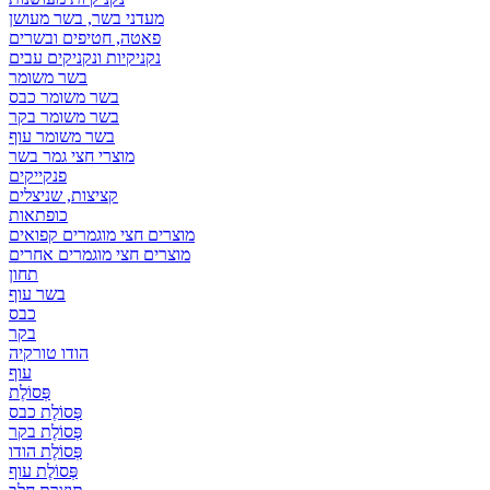
מעדני בשר, בשר מעושן
פאטה, חטיפים ובשרים
נקניקיות ונקניקים עבים
בשר משומר
בשר משומר כבס
בשר משומר בקר
בשר משומר עוף
מוצרי חצי גמר בשר
פנקייקים
קציצות, שניצלים
כופתאות
מוצרים חצי מוגמרים קפואים
מוצרים חצי מוגמרים אחרים
תחון
בשר עוף
כבס
בקר
הודו טורקיה
עוף
פְּסוֹלֶת
פְּסוֹלֶת כבס
פְּסוֹלֶת בקר
פְּסוֹלֶת הודו
פְּסוֹלֶת עוף