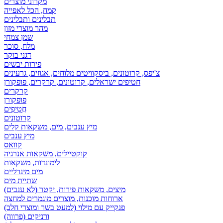
מקרוני מוצרים
קמח, הכל לאפייה
תבלינים ותבלינים
מהר מוצרי מזון
שמן צמחי
מלח, סוכר
דגני בוקר
פירות יבשים
צ'יפס, קרוטונים, ביסקוויטים מלוחים, אגוזים, גרעינים
חטיפים ישראלים, קרוטונים, קרקרים, פופקורן
קרקרים
פופקורן
חֲטִיפִים
קרוטונים
מיץ ענבים, מים, משקאות קלים
מיץ ענבים
קוואס
קוקטיילים, משקאות אנרגיה
לימונדות, משקאות
מים מינרליים
שתיית מים
מיצים, משקאות פירות, יקטר (לא ענבים)
ארוחות מוכנות, מוצרים מוגמרים למחצה
פנקייק עם מילוי (למעט בשר ומוצרי חלב)
ורניקים (פרווה)