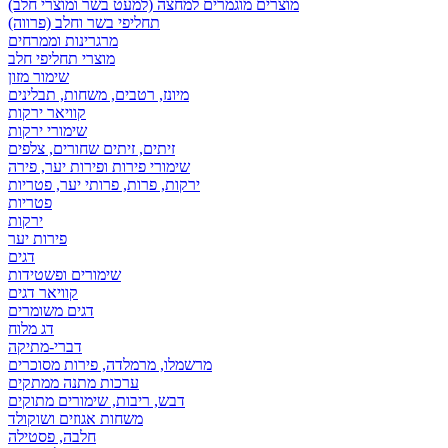
מוצרים מוגמרים למחצה (למעט בשר ומוצרי חלב)
תחליפי בשר וחלב (פרווה)
מרגרינות וממרחים
מוצרי תחליפי חלב
שימור מזון
מיונז, רטבים, משחות, תבלינים
קוויאר ירקות
שימורי ירקות
זיתים, זיתים שחורים, צלפים
שימורי פירות ופירות יער, פירה
ירקות, פרות, פרותי יער, פטריות
פטריות
ירקות
פירות יער
דגים
שימורים ופשטידות
קוויאר דגים
דגים משומרים
דג מלוח
דברי-מתיקה
מרשמלו, מרמלדה, פירות מסוכרים
ערכות מתנה ממתקים
דבש, ריבות, שימורים מתוקים
משחות אגוזים ושוקולד
חלבה, פסטילה