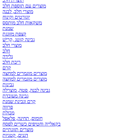
תוצרת חלב
מוצרים עם תוספת חלב
מוצרי חלב, לבנה
יוגורטים וקינוח
משקאות חלב מותסס
שמנת
קצפת מזוגגת
גבינה קוטג ,קָרִישׁ
מוצרי חלב
חלב
גלידה
ריבת חלב
קרם
מוצרים מוגמרים למחצה
מוצרים מוגמרים למחצה
גבינות
גבינה לבנה, פטה, מוצרלה
גבינה מעובדת
קרם וגבינת שמנת
פרווה
מכולת
חומוס, תחינה, פלאפל
בקאלייה וחטיפים כשרים לפסח
מוצרים תזונתיים
דגנים, קטניות