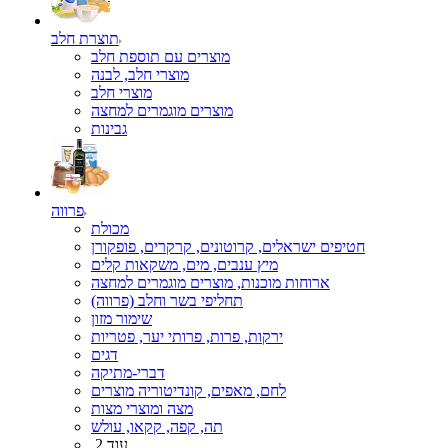
תוצרת חלב
מוצרים עם תוספת חלב
מוצרי חלב, לבנה
מוצרי חלב
מוצרים מוגמרים למחצה
גבינות
פרווה
מכולת
חטיפים ישראלים, קרוטונים, קרקרים, פופקורן
מיץ ענבים, מים, משקאות קלים
ארוחות מוכנות, מוצרים מוגמרים למחצה
תחליפי בשר וחלב (פרווה)
שימור מזון
ירקות, פרות, פרותי יער, פטריות
דגים
דברי-מתיקה
לחם, מאפים, קונדיטוריה מוצרים
מצה ומוצרי מצות
תה, קפה, קקאו, עולש
עוד 2