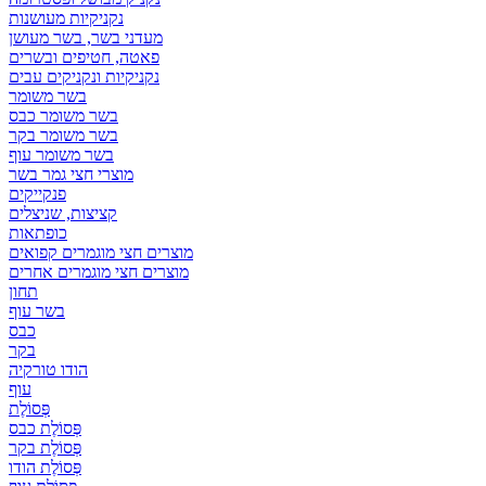
נקניקיות מעושנות
מעדני בשר, בשר מעושן
פאטה, חטיפים ובשרים
נקניקיות ונקניקים עבים
בשר משומר
בשר משומר כבס
בשר משומר בקר
בשר משומר עוף
מוצרי חצי גמר בשר
פנקייקים
קציצות, שניצלים
כופתאות
מוצרים חצי מוגמרים קפואים
מוצרים חצי מוגמרים אחרים
תחון
בשר עוף
כבס
בקר
הודו טורקיה
עוף
פְּסוֹלֶת
פְּסוֹלֶת כבס
פְּסוֹלֶת בקר
פְּסוֹלֶת הודו