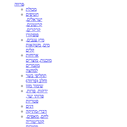
פרווה
מכולת
חטיפים
ישראלים,
קרוטונים,
קרקרים,
פופקורן
מיץ ענבים,
מים, משקאות
קלים
ארוחות
מוכנות, מוצרים
מוגמרים
למחצה
תחליפי בשר
וחלב (פרווה)
שימור מזון
ירקות, פרות,
פרותי יער,
פטריות
דגים
דברי-מתיקה
לחם, מאפים,
קונדיטוריה
מוצרים