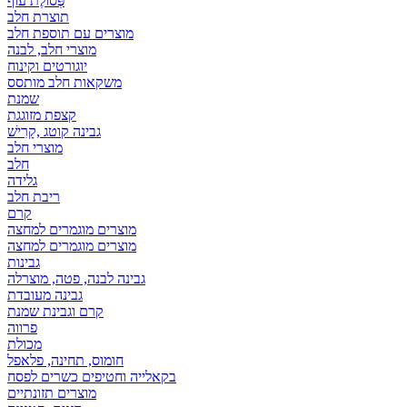
פְּסוֹלֶת עוף
תוצרת חלב
מוצרים עם תוספת חלב
מוצרי חלב, לבנה
יוגורטים וקינוח
משקאות חלב מותסס
שמנת
קצפת מזוגגת
גבינה קוטג ,קָרִישׁ
מוצרי חלב
חלב
גלידה
ריבת חלב
קרם
מוצרים מוגמרים למחצה
מוצרים מוגמרים למחצה
גבינות
גבינה לבנה, פטה, מוצרלה
גבינה מעובדת
קרם וגבינת שמנת
פרווה
מכולת
חומוס, תחינה, פלאפל
בקאלייה וחטיפים כשרים לפסח
מוצרים תזונתיים