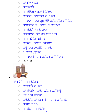
בגדי ילדים
לתפילה
מטבח יהודי וכשרות
ספרות בדיונית יהודית
עברית-מילונים, שיחון, ספרי לימוד
אמנות חזותית. ליתוגרפיה
היסטורי לספרות
היהדות בעולם המודרני
מתנה מהדורות
ספרות דתית, יהדות
פיתוח עצמי, עסקים
תנ"ך, תלמוד
מסורות, חגים, הבית היהודי
עוד 4
המסורת היהודית
כיפות לגברים
קישוט, תכשיטים, אביזרים
מזוזוה ותפילין
מתנות, מזכרות ודברים נוספים
ספר תורה
שמירת המצוות