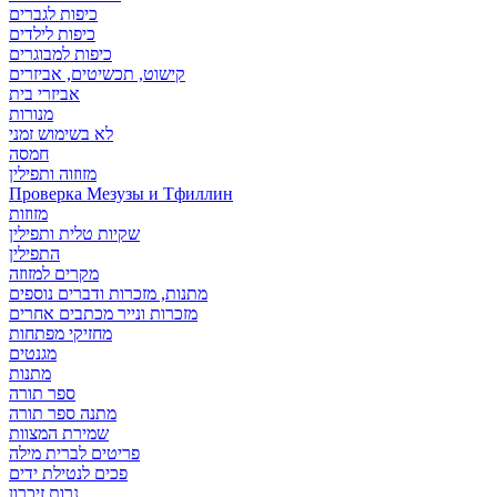
כיפות לגברים
כיפות לילדים
כיפות למבוגרים
קישוט, תכשיטים, אביזרים
אביזרי בית
מנורות
לא בשימוש זמני
חמסה
מזוזוה ותפילין
Проверка Мезузы и Тфиллин
מזוזות
שקיות טלית ותפילין
התפילין
מקרים למזוזה
מתנות, מזכרות ודברים נוספים
מזכרות ונייר מכתבים אחרים
מחזיקי מפתחות
מגנטים
מתנות
ספר תורה
מתנה ספר תורה
שמירת המצוות
פריטים לברית מילה
פכים לנטילת ידים
נרות זיכרון