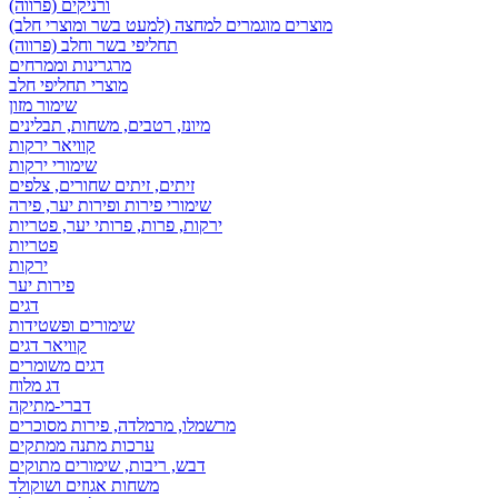
ורניקים (פרווה)
מוצרים מוגמרים למחצה (למעט בשר ומוצרי חלב)
תחליפי בשר וחלב (פרווה)
מרגרינות וממרחים
מוצרי תחליפי חלב
שימור מזון
מיונז, רטבים, משחות, תבלינים
קוויאר ירקות
שימורי ירקות
זיתים, זיתים שחורים, צלפים
שימורי פירות ופירות יער, פירה
ירקות, פרות, פרותי יער, פטריות
פטריות
ירקות
פירות יער
דגים
שימורים ופשטידות
קוויאר דגים
דגים משומרים
דג מלוח
דברי-מתיקה
מרשמלו, מרמלדה, פירות מסוכרים
ערכות מתנה ממתקים
דבש, ריבות, שימורים מתוקים
משחות אגוזים ושוקולד