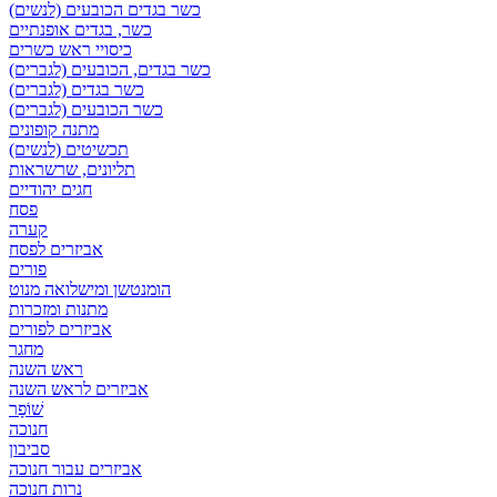
כשר בגדים הכובעים (לנשים)
כשר, בגדים אופנתיים
כיסויי ראש כשרים
כשר בגדים, הכובעים (לגברים)
כשר בגדים (לגברים)
כשר הכובעים (לגברים)
מתנה קופונים
תכשיטים (לנשים)
תליונים, שרשראות
חגים יהודיים
פסח
קערה
אביזרים לפסח
פורים
הומנטשן ומישלואה מנוט
מתנות ומזכרות
אביזרים לפורים
מחגר
ראש השנה
אביזרים לראש השנה
שׁוֹפָר
חנוכה
סביבון
אביזרים עבור חנוכה
נרות חנוכה