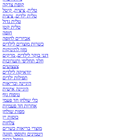
קופת צדקה
טלית, ציצית, קיטל
טלית ילדים, ציצית
טלית גדול
טלית קטן
אביזרים לחופה
כשרות מוצרים לילדים
מזון לתינוקות
דגני בוקר לילדים, מרקים
חלב תחליפי ותערובות
צעצועים
יודאיקה לילדים
תפילות ילדים
היגיינה ובריאות
היגיינה אישית
טיפוח גוף
כלי שולחן חד פעמי
אחרות חד פעמיות
מפות שולחן
כוסות יין
צלחות
מוצרי בריאות כשרים
ויטמינים ותוספי תזונה
טיפול בבית