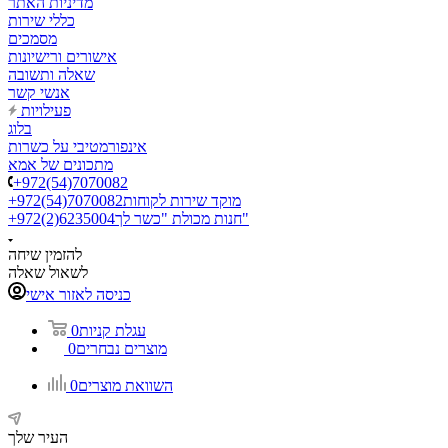
מדיניות האתר
כללי שירות
מסמכים
אישורים ורישיונות
שאלה ותשובה
אנשי קשר
פעילויות
בלוג
אינפורמטיבי על כשרות
מתכונים של אמא
+972(54)7070082
מוקד שירות לקוחות
+972(54)7070082
חנות מכולת "כשר לך"
+972(2)6235004
להזמין שיחה
לשאול שאלה
כניסה לאזור אישי
עגלת קניות
0
מוצרים נבחרים
0
השוואת מוצרים
0
העיר שלך