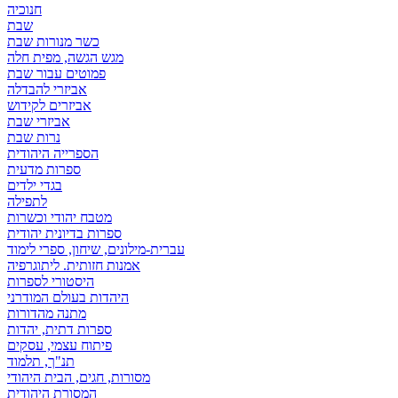
חנוכיה
שבת
כשר מנורות שבת
מגש הגשה, מפית חלה
פמוטים עבור שבת
אביזרי להבדלה
אביזרים לקידוש
אביזרי שבת
נרות שבת
הספרייה היהודית
ספרות מדעית
בגדי ילדים
לתפילה
מטבח יהודי וכשרות
ספרות בדיונית יהודית
עברית-מילונים, שיחון, ספרי לימוד
אמנות חזותית. ליתוגרפיה
היסטורי לספרות
היהדות בעולם המודרני
מתנה מהדורות
ספרות דתית, יהדות
פיתוח עצמי, עסקים
תנ"ך, תלמוד
מסורות, חגים, הבית היהודי
המסורת היהודית