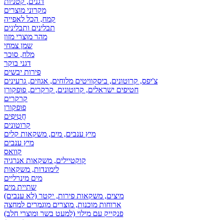
דגנים, קטניות
מקרוני מוצרים
קמח, הכל לאפייה
תבלינים ותבלינים
מהר מוצרי מזון
שמן צמחי
מלח, סוכר
דגני בוקר
פירות יבשים
צ'יפס, קרוטונים, ביסקוויטים מלוחים, אגוזים, גרעינים
חטיפים ישראלים, קרוטונים, קרקרים, פופקורן
קרקרים
פופקורן
חֲטִיפִים
קרוטונים
מיץ ענבים, מים, משקאות קלים
מיץ ענבים
קוואס
קוקטיילים, משקאות אנרגיה
לימונדות, משקאות
מים מינרליים
שתיית מים
מיצים, משקאות פירות, יקטר (לא ענבים)
ארוחות מוכנות, מוצרים מוגמרים למחצה
פנקייק עם מילוי (למעט בשר ומוצרי חלב)