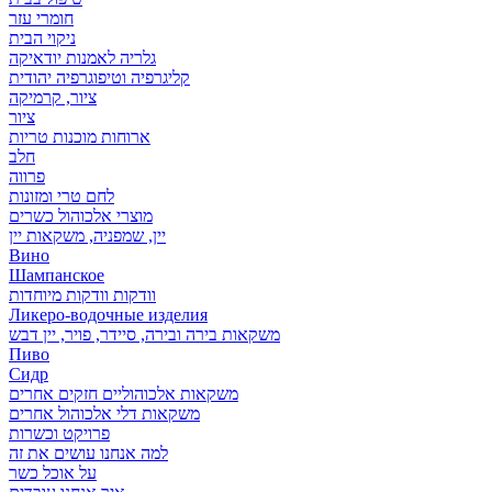
חומרי עזר
ניקוי הבית
גלריה לאמנות יודאיקה
קליגרפיה וטיפוגרפיה יהודית
ציור, קרמיקה
ציור
ארוחות מוכנות טריות
חלב
פרווה
לחם טרי ומזונות
מוצרי אלכוהול כשרים
יין, שמפניה, משקאות יין
Вино
Шампанское
וודקות וודקות מיוחדות
Ликеро-водочные изделия
משקאות בירה ובירה, סיידר, פויר, יין דבש
Пиво
Сидр
משקאות אלכוהוליים חזקים אחרים
משקאות דלי אלכוהול אחרים
פרויקט וכשרות
למה אנחנו עושים את זה
על אוכל כשר