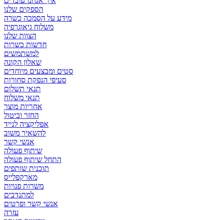
איך אנחנו עובדים
הספקים שלנו
מידע על הסמכה כשרה
משלוח גיאוגרפיה
הצוות שלנו
חדשות כשרות
למשתמשים
שאלון הקונה
סטים ומבצעים מיוחדים
סעיפי הנפקת סחורות
תנאי תשלום
תנאי משלוח
אחריות מוצר
החזר וביטול
אפליקציה לנייד
להשאיר משוב
אנשי קשר
שיתוף פעולה
התחל שיתוף פעולה
תוכנית שותפים
מארקפלייס
משרות פנויות
למתנדבים
אנשי קשר ופרטים
עזרה