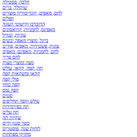
חלבה, פסטילה
שוקולד, ברים
לחם, מאפים, קונדיטוריה מוצרים
וופלים
הדובדבן וקישוטי העוגה
מאפינס, לחמניות, קרואסונים
עוגיות, זנגוויל
בייגל, מוצרי מאפה יבשים
עוגות, פשטידות, מאפים, פודינג
לחם, לחמניות, מאפינס, מאפים
לחם פריך
מצה ומוצרי מצות
תה, קפה, קקאו, עולש
קקאו ומשקאות קפה
פולי קפה
קפה טחון
קפה נמס
סטים
עולש וקפה תחליפים
תה בפירמידות
תה עלים
שקיות תה
כשר סגנון חיים
לוחות שנה, פוסטרים
מחזיקי מפתחות