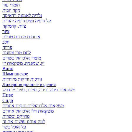
חומרי עזר
ניקוי הבית
גלריה לאמנות יודאיקה
קליגרפיה וטיפוגרפיה יהודית
ציור, קרמיקה
ציור
ארוחות מוכנות טריות
חלב
פרווה
לחם טרי ומזונות
מוצרי אלכוהול כשרים
יין, שמפניה, משקאות יין
Вино
Шампанское
וודקות וודקות מיוחדות
Ликеро-водочные изделия
משקאות בירה ובירה, סיידר, פויר, יין דבש
Пиво
Сидр
משקאות אלכוהוליים חזקים אחרים
משקאות דלי אלכוהול אחרים
פרויקט וכשרות
למה אנחנו עושים את זה
על אוכל כשר