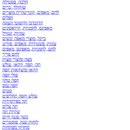
חלבה, פסטילה
שוקולד, ברים
לחם, מאפים, קונדיטוריה מוצרים
וופלים
הדובדבן וקישוטי העוגה
מאפינס, לחמניות, קרואסונים
עוגיות, זנגוויל
בייגל, מוצרי מאפה יבשים
עוגות, פשטידות, מאפים, פודינג
לחם, לחמניות, מאפינס, מאפים
לחם פריך
מצה ומוצרי מצות
תה, קפה, קקאו, עולש
קקאו ומשקאות קפה
פולי קפה
קפה טחון
קפה נמס
סטים
עולש וקפה תחליפים
תה בפירמידות
תה עלים
שקיות תה
כשר סגנון חיים
לוחות שנה, פוסטרים
מחזיקי מפתחות