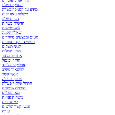
איך אנחנו עובדים
הספקים שלנו
מידע על הסמכה כשרה
משלוח גיאוגרפיה
הצוות שלנו
חדשות כשרות
למשתמשים
שאלון הקונה
סטים ומבצעים מיוחדים
סעיפי הנפקת סחורות
תנאי תשלום
תנאי משלוח
אחריות מוצר
החזר וביטול
אפליקציה לנייד
להשאיר משוב
אנשי קשר
שיתוף פעולה
התחל שיתוף פעולה
תוכנית שותפים
מארקפלייס
משרות פנויות
למתנדבים
אנשי קשר ופרטים
עזרה