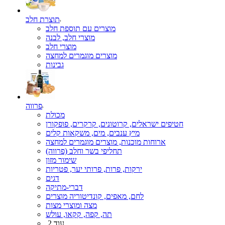
תוצרת חלב
מוצרים עם תוספת חלב
מוצרי חלב, לבנה
מוצרי חלב
מוצרים מוגמרים למחצה
גבינות
פרווה
מכולת
חטיפים ישראלים, קרוטונים, קרקרים, פופקורן
מיץ ענבים, מים, משקאות קלים
ארוחות מוכנות, מוצרים מוגמרים למחצה
תחליפי בשר וחלב (פרווה)
שימור מזון
ירקות, פרות, פרותי יער, פטריות
דגים
דברי-מתיקה
לחם, מאפים, קונדיטוריה מוצרים
מצה ומוצרי מצות
תה, קפה, קקאו, עולש
עוד 2