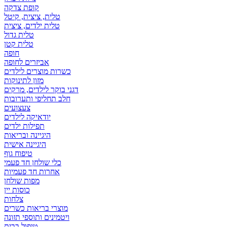
קופת צדקה
טלית, ציצית, קיטל
טלית ילדים, ציצית
טלית גדול
טלית קטן
אביזרים לחופה
כשרות מוצרים לילדים
מזון לתינוקות
דגני בוקר לילדים, מרקים
חלב תחליפי ותערובות
צעצועים
יודאיקה לילדים
תפילות ילדים
היגיינה ובריאות
היגיינה אישית
טיפוח גוף
כלי שולחן חד פעמי
אחרות חד פעמיות
מפות שולחן
כוסות יין
צלחות
מוצרי בריאות כשרים
ויטמינים ותוספי תזונה
טיפול בבית