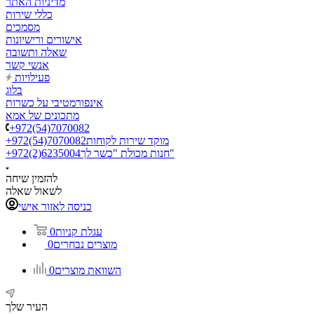
מדיניות האתר
כללי שירות
מסמכים
אישורים ורישיונות
שאלה ותשובה
אנשי קשר
פעילויות
בלוג
אינפורמטיבי על כשרות
מתכונים של אמא
+972(54)7070082
מוקד שירות לקוחות
+972(54)7070082
חנות מכולת "כשר לך"
+972(2)6235004
להזמין שיחה
לשאול שאלה
כניסה לאזור אישי
עגלת קניות
0
מוצרים נבחרים
0
השוואת מוצרים
0
העיר שלך