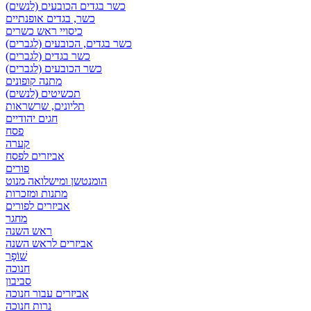
כשר בגדים הכובעים (לנשים)
כשר, בגדים אופנתיים
כיסויי ראש כשרים
כשר בגדים, הכובעים (לגברים)
כשר בגדים (לגברים)
כשר הכובעים (לגברים)
מתנה קופונים
תכשיטים (לנשים)
תליונים, שרשראות
חגים יהודיים
פסח
קערה
אביזרים לפסח
פורים
הומנטשן ומישלואה מנוט
מתנות ומזכרות
אביזרים לפורים
מחגר
ראש השנה
אביזרים לראש השנה
שׁוֹפָר
חנוכה
סביבון
אביזרים עבור חנוכה
נרות חנוכה