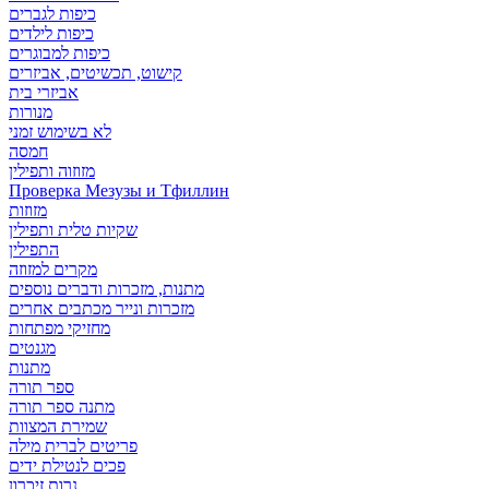
כיפות לגברים
כיפות לילדים
כיפות למבוגרים
קישוט, תכשיטים, אביזרים
אביזרי בית
מנורות
לא בשימוש זמני
חמסה
מזוזוה ותפילין
Проверка Мезузы и Тфиллин
מזוזות
שקיות טלית ותפילין
התפילין
מקרים למזוזה
מתנות, מזכרות ודברים נוספים
מזכרות ונייר מכתבים אחרים
מחזיקי מפתחות
מגנטים
מתנות
ספר תורה
מתנה ספר תורה
שמירת המצוות
פריטים לברית מילה
פכים לנטילת ידים
נרות זיכרון