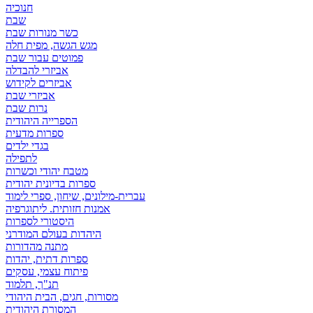
חנוכיה
שבת
כשר מנורות שבת
מגש הגשה, מפית חלה
פמוטים עבור שבת
אביזרי להבדלה
אביזרים לקידוש
אביזרי שבת
נרות שבת
הספרייה היהודית
ספרות מדעית
בגדי ילדים
לתפילה
מטבח יהודי וכשרות
ספרות בדיונית יהודית
עברית-מילונים, שיחון, ספרי לימוד
אמנות חזותית. ליתוגרפיה
היסטורי לספרות
היהדות בעולם המודרני
מתנה מהדורות
ספרות דתית, יהדות
פיתוח עצמי, עסקים
תנ"ך, תלמוד
מסורות, חגים, הבית היהודי
המסורת היהודית