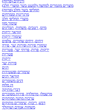
ורניקים (פרווה)
מוצרים מוגמרים למחצה (למעט בשר ומוצרי חלב)
תחליפי בשר וחלב (פרווה)
מרגרינות וממרחים
מוצרי תחליפי חלב
שימור מזון
מיונז, רטבים, משחות, תבלינים
קוויאר ירקות
שימורי ירקות
זיתים, זיתים שחורים, צלפים
שימורי פירות ופירות יער, פירה
ירקות, פרות, פרותי יער, פטריות
פטריות
ירקות
פירות יער
דגים
שימורים ופשטידות
קוויאר דגים
דגים משומרים
דג מלוח
דברי-מתיקה
מרשמלו, מרמלדה, פירות מסוכרים
ערכות מתנה ממתקים
דבש, ריבות, שימורים מתוקים
משחות אגוזים ושוקולד