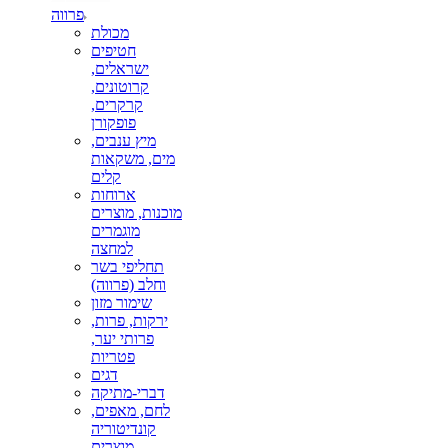
פרווה
מכולת
חטיפים
ישראלים,
קרוטונים,
קרקרים,
פופקורן
מיץ ענבים,
מים, משקאות
קלים
ארוחות
מוכנות, מוצרים
מוגמרים
למחצה
תחליפי בשר
וחלב (פרווה)
שימור מזון
ירקות, פרות,
פרותי יער,
פטריות
דגים
דברי-מתיקה
לחם, מאפים,
קונדיטוריה
מוצרים