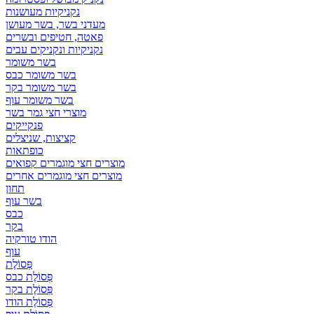
נקניקיות מעושנות
מעדני בשר, בשר מעושן
פאטה, חטיפים ובשרים
נקניקיות ונקניקים עבים
בשר משומר
בשר משומר כבס
בשר משומר בקר
בשר משומר עוף
מוצרי חצי גמר בשר
פנקייקים
קציצות, שניצלים
כופתאות
מוצרים חצי מוגמרים קפואים
מוצרים חצי מוגמרים אחרים
תחון
בשר עוף
כבס
בקר
הודו טורקיה
עוף
פְּסוֹלֶת
פְּסוֹלֶת כבס
פְּסוֹלֶת בקר
פְּסוֹלֶת הודו