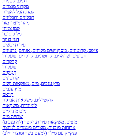
דגנים, קטניות
מקרוני מוצרים
קמח, הכל לאפייה
תבלינים ותבלינים
מהר מוצרי מזון
שמן צמחי
מלח, סוכר
דגני בוקר
פירות יבשים
צ'יפס, קרוטונים, ביסקוויטים מלוחים, אגוזים, גרעינים
חטיפים ישראלים, קרוטונים, קרקרים, פופקורן
קרקרים
פופקורן
חֲטִיפִים
קרוטונים
מיץ ענבים, מים, משקאות קלים
מיץ ענבים
קוואס
קוקטיילים, משקאות אנרגיה
לימונדות, משקאות
מים מינרליים
שתיית מים
מיצים, משקאות פירות, יקטר (לא ענבים)
ארוחות מוכנות, מוצרים מוגמרים למחצה
פנקייק עם מילוי (למעט בשר ומוצרי חלב)