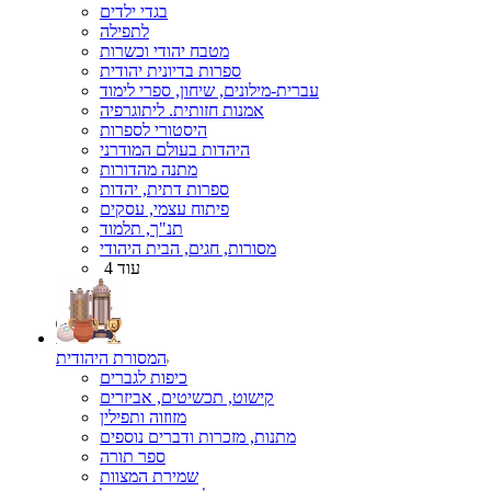
בגדי ילדים
לתפילה
מטבח יהודי וכשרות
ספרות בדיונית יהודית
עברית-מילונים, שיחון, ספרי לימוד
אמנות חזותית. ליתוגרפיה
היסטורי לספרות
היהדות בעולם המודרני
מתנה מהדורות
ספרות דתית, יהדות
פיתוח עצמי, עסקים
תנ"ך, תלמוד
מסורות, חגים, הבית היהודי
עוד 4
המסורת היהודית
כיפות לגברים
קישוט, תכשיטים, אביזרים
מזוזוה ותפילין
מתנות, מזכרות ודברים נוספים
ספר תורה
שמירת המצוות