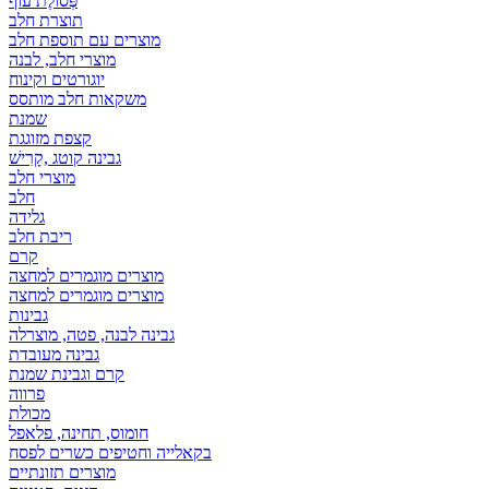
פְּסוֹלֶת עוף
תוצרת חלב
מוצרים עם תוספת חלב
מוצרי חלב, לבנה
יוגורטים וקינוח
משקאות חלב מותסס
שמנת
קצפת מזוגגת
גבינה קוטג ,קָרִישׁ
מוצרי חלב
חלב
גלידה
ריבת חלב
קרם
מוצרים מוגמרים למחצה
מוצרים מוגמרים למחצה
גבינות
גבינה לבנה, פטה, מוצרלה
גבינה מעובדת
קרם וגבינת שמנת
פרווה
מכולת
חומוס, תחינה, פלאפל
בקאלייה וחטיפים כשרים לפסח
מוצרים תזונתיים