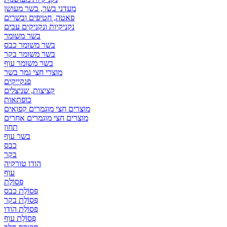
מעדני בשר, בשר מעושן
פאטה, חטיפים ובשרים
נקניקיות ונקניקים עבים
בשר משומר
בשר משומר כבס
בשר משומר בקר
בשר משומר עוף
מוצרי חצי גמר בשר
פנקייקים
קציצות, שניצלים
כופתאות
מוצרים חצי מוגמרים קפואים
מוצרים חצי מוגמרים אחרים
תחון
בשר עוף
כבס
בקר
הודו טורקיה
עוף
פְּסוֹלֶת
פְּסוֹלֶת כבס
פְּסוֹלֶת בקר
פְּסוֹלֶת הודו
פְּסוֹלֶת עוף