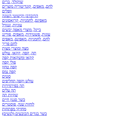
שוקולד, ברים
לחם, מאפים, קונדיטוריה מוצרים
וופלים
הדובדבן וקישוטי העוגה
מאפינס, לחמניות, קרואסונים
עוגיות, זנגוויל
בייגל, מוצרי מאפה יבשים
עוגות, פשטידות, מאפים, פודינג
לחם, לחמניות, מאפינס, מאפים
לחם פריך
מצה ומוצרי מצות
תה, קפה, קקאו, עולש
קקאו ומשקאות קפה
פולי קפה
קפה טחון
קפה נמס
סטים
עולש וקפה תחליפים
תה בפירמידות
תה עלים
שקיות תה
כשר סגנון חיים
לוחות שנה, פוסטרים
מחזיקי מפתחות
כשר בגדים הכובעים (לנשים)