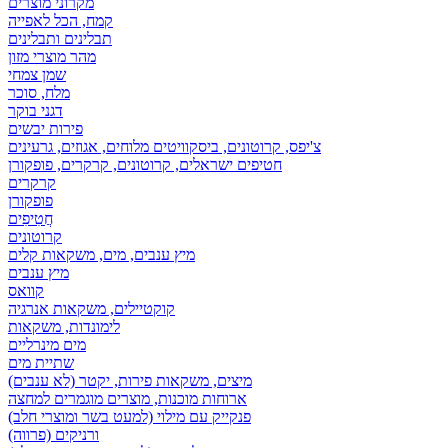
מקרוני מוצרים
קמח, הכל לאפייה
תבלינים ותבלינים
מהר מוצרי מזון
שמן צמחי
מלח, סוכר
דגני בוקר
פירות יבשים
צ'יפס, קרוטונים, ביסקוויטים מלוחים, אגוזים, גרעינים
חטיפים ישראלים, קרוטונים, קרקרים, פופקורן
קרקרים
פופקורן
חֲטִיפִים
קרוטונים
מיץ ענבים, מים, משקאות קלים
מיץ ענבים
קוואס
קוקטיילים, משקאות אנרגיה
לימונדות, משקאות
מים מינרליים
שתיית מים
מיצים, משקאות פירות, יקטר (לא ענבים)
ארוחות מוכנות, מוצרים מוגמרים למחצה
פנקייק עם מילוי (למעט בשר ומוצרי חלב)
ורניקים (פרווה)