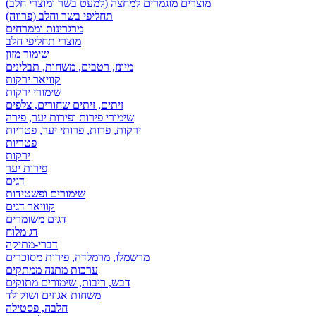
מוצרים מוגמרים למחצה (למעט בשר ומוצרי חלב)
תחליפי בשר וחלב (פרווה)
מרגרינות וממרחים
מוצרי תחליפי חלב
שימור מזון
מיונז, רטבים, משחות, תבלינים
קוויאר ירקות
שימורי ירקות
זיתים, זיתים שחורים, צלפים
שימורי פירות ופירות יער, פירה
ירקות, פרות, פרותי יער, פטריות
פטריות
ירקות
פירות יער
דגים
שימורים ופשטידות
קוויאר דגים
דגים משומרים
דג מלוח
דברי-מתיקה
מרשמלו, מרמלדה, פירות מסוכרים
ערכות מתנה ממתקים
דבש, ריבות, שימורים מתוקים
משחות אגוזים ושוקולד
חלבה, פסטילה