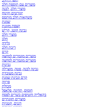
תוצרת חלב
מוצרים עם תוספת חלב
מוצרי חלב, לבנה
יוגורטים וקינוח
משקאות חלב מותסס
שמנת
קצפת מזוגגת
גבינה קוטג ,קָרִישׁ
מוצרי חלב
חלב
גלידה
ריבת חלב
קרם
מוצרים מוגמרים למחצה
מוצרים מוגמרים למחצה
גבינות
גבינה לבנה, פטה, מוצרלה
גבינה מעובדת
קרם וגבינת שמנת
פרווה
מכולת
חומוס, תחינה, פלאפל
בקאלייה וחטיפים כשרים לפסח
מוצרים תזונתיים
דגנים, קטניות