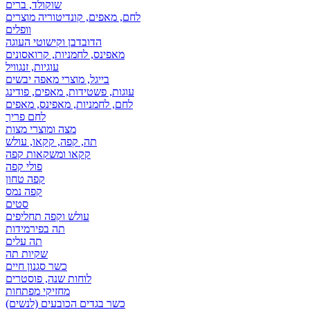
שוקולד, ברים
לחם, מאפים, קונדיטוריה מוצרים
וופלים
הדובדבן וקישוטי העוגה
מאפינס, לחמניות, קרואסונים
עוגיות, זנגוויל
בייגל, מוצרי מאפה יבשים
עוגות, פשטידות, מאפים, פודינג
לחם, לחמניות, מאפינס, מאפים
לחם פריך
מצה ומוצרי מצות
תה, קפה, קקאו, עולש
קקאו ומשקאות קפה
פולי קפה
קפה טחון
קפה נמס
סטים
עולש וקפה תחליפים
תה בפירמידות
תה עלים
שקיות תה
כשר סגנון חיים
לוחות שנה, פוסטרים
מחזיקי מפתחות
כשר בגדים הכובעים (לנשים)