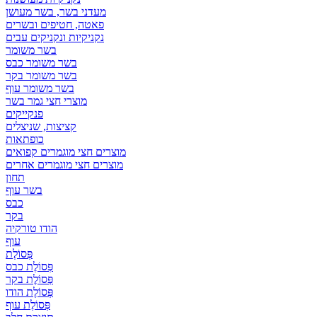
מעדני בשר, בשר מעושן
פאטה, חטיפים ובשרים
נקניקיות ונקניקים עבים
בשר משומר
בשר משומר כבס
בשר משומר בקר
בשר משומר עוף
מוצרי חצי גמר בשר
פנקייקים
קציצות, שניצלים
כופתאות
מוצרים חצי מוגמרים קפואים
מוצרים חצי מוגמרים אחרים
תחון
בשר עוף
כבס
בקר
הודו טורקיה
עוף
פְּסוֹלֶת
פְּסוֹלֶת כבס
פְּסוֹלֶת בקר
פְּסוֹלֶת הודו
פְּסוֹלֶת עוף