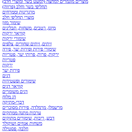
מוצרים מוגמרים למחצה (למעט בשר ומוצרי חלב)
תחליפי בשר וחלב (פרווה)
מרגרינות וממרחים
מוצרי תחליפי חלב
שימור מזון
מיונז, רטבים, משחות, תבלינים
קוויאר ירקות
שימורי ירקות
זיתים, זיתים שחורים, צלפים
שימורי פירות ופירות יער, פירה
ירקות, פרות, פרותי יער, פטריות
פטריות
ירקות
פירות יער
דגים
שימורים ופשטידות
קוויאר דגים
דגים משומרים
דג מלוח
דברי-מתיקה
מרשמלו, מרמלדה, פירות מסוכרים
ערכות מתנה ממתקים
דבש, ריבות, שימורים מתוקים
משחות אגוזים ושוקולד
חלבה, פסטילה