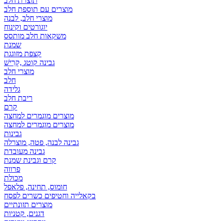
תוצרת חלב
מוצרים עם תוספת חלב
מוצרי חלב, לבנה
יוגורטים וקינוח
משקאות חלב מותסס
שמנת
קצפת מזוגגת
גבינה קוטג ,קָרִישׁ
מוצרי חלב
חלב
גלידה
ריבת חלב
קרם
מוצרים מוגמרים למחצה
מוצרים מוגמרים למחצה
גבינות
גבינה לבנה, פטה, מוצרלה
גבינה מעובדת
קרם וגבינת שמנת
פרווה
מכולת
חומוס, תחינה, פלאפל
בקאלייה וחטיפים כשרים לפסח
מוצרים תזונתיים
דגנים, קטניות