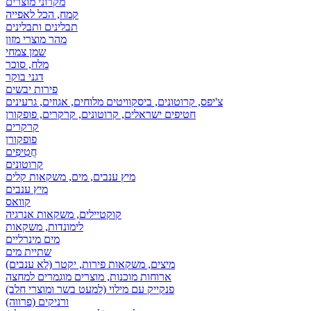
מקרוני מוצרים
קמח, הכל לאפייה
תבלינים ותבלינים
מהר מוצרי מזון
שמן צמחי
מלח, סוכר
דגני בוקר
פירות יבשים
צ'יפס, קרוטונים, ביסקוויטים מלוחים, אגוזים, גרעינים
חטיפים ישראלים, קרוטונים, קרקרים, פופקורן
קרקרים
פופקורן
חֲטִיפִים
קרוטונים
מיץ ענבים, מים, משקאות קלים
מיץ ענבים
קוואס
קוקטיילים, משקאות אנרגיה
לימונדות, משקאות
מים מינרליים
שתיית מים
מיצים, משקאות פירות, יקטר (לא ענבים)
ארוחות מוכנות, מוצרים מוגמרים למחצה
פנקייק עם מילוי (למעט בשר ומוצרי חלב)
ורניקים (פרווה)