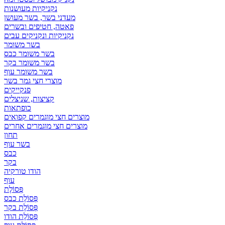
נקניקיות מעושנות
מעדני בשר, בשר מעושן
פאטה, חטיפים ובשרים
נקניקיות ונקניקים עבים
בשר משומר
בשר משומר כבס
בשר משומר בקר
בשר משומר עוף
מוצרי חצי גמר בשר
פנקייקים
קציצות, שניצלים
כופתאות
מוצרים חצי מוגמרים קפואים
מוצרים חצי מוגמרים אחרים
תחון
בשר עוף
כבס
בקר
הודו טורקיה
עוף
פְּסוֹלֶת
פְּסוֹלֶת כבס
פְּסוֹלֶת בקר
פְּסוֹלֶת הודו