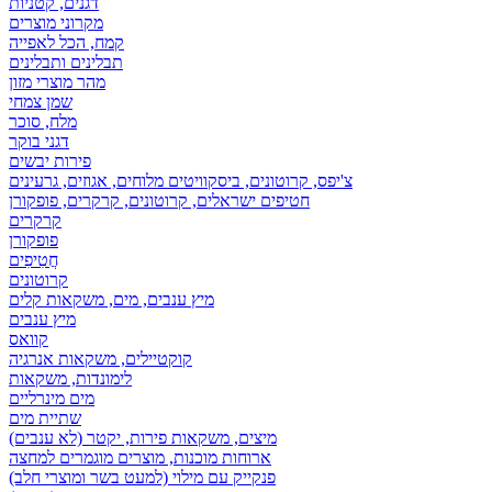
דגנים, קטניות
מקרוני מוצרים
קמח, הכל לאפייה
תבלינים ותבלינים
מהר מוצרי מזון
שמן צמחי
מלח, סוכר
דגני בוקר
פירות יבשים
צ'יפס, קרוטונים, ביסקוויטים מלוחים, אגוזים, גרעינים
חטיפים ישראלים, קרוטונים, קרקרים, פופקורן
קרקרים
פופקורן
חֲטִיפִים
קרוטונים
מיץ ענבים, מים, משקאות קלים
מיץ ענבים
קוואס
קוקטיילים, משקאות אנרגיה
לימונדות, משקאות
מים מינרליים
שתיית מים
מיצים, משקאות פירות, יקטר (לא ענבים)
ארוחות מוכנות, מוצרים מוגמרים למחצה
פנקייק עם מילוי (למעט בשר ומוצרי חלב)