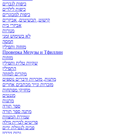
כיפות לגברים
כיפות לילדים
כיפות למבוגרים
קישוט, תכשיטים, אביזרים
אביזרי בית
מנורות
לא בשימוש זמני
חמסה
מזוזוה ותפילין
Проверка Мезузы и Тфиллин
מזוזות
שקיות טלית ותפילין
התפילין
מקרים למזוזה
מתנות, מזכרות ודברים נוספים
מזכרות ונייר מכתבים אחרים
מחזיקי מפתחות
מגנטים
מתנות
ספר תורה
מתנה ספר תורה
שמירת המצוות
פריטים לברית מילה
פכים לנטילת ידים
נרות זיכרון