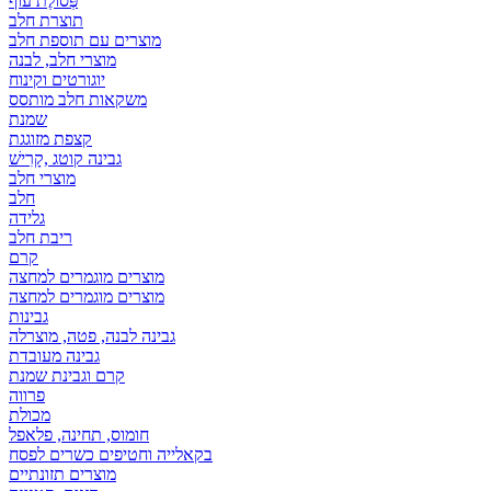
פְּסוֹלֶת עוף
תוצרת חלב
מוצרים עם תוספת חלב
מוצרי חלב, לבנה
יוגורטים וקינוח
משקאות חלב מותסס
שמנת
קצפת מזוגגת
גבינה קוטג ,קָרִישׁ
מוצרי חלב
חלב
גלידה
ריבת חלב
קרם
מוצרים מוגמרים למחצה
מוצרים מוגמרים למחצה
גבינות
גבינה לבנה, פטה, מוצרלה
גבינה מעובדת
קרם וגבינת שמנת
פרווה
מכולת
חומוס, תחינה, פלאפל
בקאלייה וחטיפים כשרים לפסח
מוצרים תזונתיים