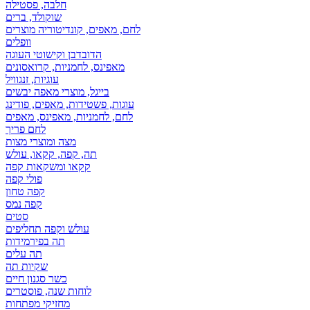
חלבה, פסטילה
שוקולד, ברים
לחם, מאפים, קונדיטוריה מוצרים
וופלים
הדובדבן וקישוטי העוגה
מאפינס, לחמניות, קרואסונים
עוגיות, זנגוויל
בייגל, מוצרי מאפה יבשים
עוגות, פשטידות, מאפים, פודינג
לחם, לחמניות, מאפינס, מאפים
לחם פריך
מצה ומוצרי מצות
תה, קפה, קקאו, עולש
קקאו ומשקאות קפה
פולי קפה
קפה טחון
קפה נמס
סטים
עולש וקפה תחליפים
תה בפירמידות
תה עלים
שקיות תה
כשר סגנון חיים
לוחות שנה, פוסטרים
מחזיקי מפתחות