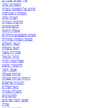
איך אנחנו עובדים
הספקים שלנו
מידע על הסמכה כשרה
משלוח גיאוגרפיה
הצוות שלנו
חדשות כשרות
למשתמשים
שאלון הקונה
סטים ומבצעים מיוחדים
סעיפי הנפקת סחורות
תנאי תשלום
תנאי משלוח
אחריות מוצר
החזר וביטול
אפליקציה לנייד
להשאיר משוב
אנשי קשר
שיתוף פעולה
התחל שיתוף פעולה
תוכנית שותפים
מארקפלייס
משרות פנויות
למתנדבים
אנשי קשר ופרטים
עזרה