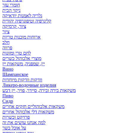
חומרי עזר
ניקוי הבית
גלריה לאמנות יודאיקה
קליגרפיה וטיפוגרפיה יהודית
ציור, קרמיקה
ציור
ארוחות מוכנות טריות
חלב
פרווה
לחם טרי ומזונות
מוצרי אלכוהול כשרים
יין, שמפניה, משקאות יין
Вино
Шампанское
וודקות וודקות מיוחדות
Ликеро-водочные изделия
משקאות בירה ובירה, סיידר, פויר, יין דבש
Пиво
Сидр
משקאות אלכוהוליים חזקים אחרים
משקאות דלי אלכוהול אחרים
פרויקט וכשרות
למה אנחנו עושים את זה
על אוכל כשר