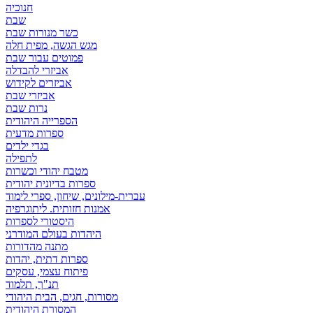
חנוכיה
שבת
כשר מנורות שבת
מגש הגשה, מפית חלה
פמוטים עבור שבת
אביזרי להבדלה
אביזרים לקידוש
אביזרי שבת
נרות שבת
הספרייה היהודית
ספרות מדעית
בגדי ילדים
לתפילה
מטבח יהודי וכשרות
ספרות בדיונית יהודית
עברית-מילונים, שיחון, ספרי לימוד
אמנות חזותית. ליתוגרפיה
היסטורי לספרות
היהדות בעולם המודרני
מתנה מהדורות
ספרות דתית, יהדות
פיתוח עצמי, עסקים
תנ"ך, תלמוד
מסורות, חגים, הבית היהודי
המסורת היהודית