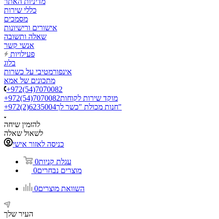
מדיניות האתר
כללי שירות
מסמכים
אישורים ורישיונות
שאלה ותשובה
אנשי קשר
פעילויות
בלוג
אינפורמטיבי על כשרות
מתכונים של אמא
+972(54)7070082
מוקד שירות לקוחות
+972(54)7070082
חנות מכולת "כשר לך"
+972(2)6235004
להזמין שיחה
לשאול שאלה
כניסה לאזור אישי
עגלת קניות
0
מוצרים נבחרים
0
השוואת מוצרים
0
העיר שלך