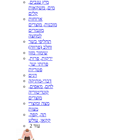
מיץ ענבים,
מים, משקאות
קלים
ארוחות
מוכנות, מוצרים
מוגמרים
למחצה
תחליפי בשר
וחלב (פרווה)
שימור מזון
ירקות, פרות,
פרותי יער,
פטריות
דגים
דברי-מתיקה
לחם, מאפים,
קונדיטוריה
מוצרים
מצה ומוצרי
מצות
תה, קפה,
קקאו, עולש
עוד 2