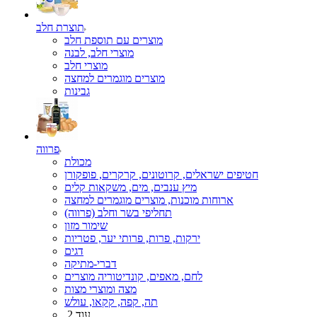
תוצרת חלב
מוצרים עם תוספת חלב
מוצרי חלב, לבנה
מוצרי חלב
מוצרים מוגמרים למחצה
גבינות
פרווה
מכולת
חטיפים ישראלים, קרוטונים, קרקרים, פופקורן
מיץ ענבים, מים, משקאות קלים
ארוחות מוכנות, מוצרים מוגמרים למחצה
תחליפי בשר וחלב (פרווה)
שימור מזון
ירקות, פרות, פרותי יער, פטריות
דגים
דברי-מתיקה
לחם, מאפים, קונדיטוריה מוצרים
מצה ומוצרי מצות
תה, קפה, קקאו, עולש
עוד 2