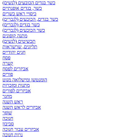
כשר בגדים הכובעים (לנשים)
כשר, בגדים אופנתיים
כיסויי ראש כשרים
כשר בגדים, הכובעים (לגברים)
כשר בגדים (לגברים)
כשר הכובעים (לגברים)
מתנה קופונים
תכשיטים (לנשים)
תליונים, שרשראות
חגים יהודיים
פסח
קערה
אביזרים לפסח
פורים
הומנטשן ומישלואה מנוט
מתנות ומזכרות
אביזרים לפורים
מחגר
ראש השנה
אביזרים לראש השנה
שׁוֹפָר
חנוכה
סביבון
אביזרים עבור חנוכה
נרות חנוכה