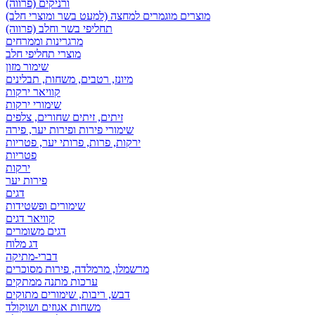
ורניקים (פרווה)
מוצרים מוגמרים למחצה (למעט בשר ומוצרי חלב)
תחליפי בשר וחלב (פרווה)
מרגרינות וממרחים
מוצרי תחליפי חלב
שימור מזון
מיונז, רטבים, משחות, תבלינים
קוויאר ירקות
שימורי ירקות
זיתים, זיתים שחורים, צלפים
שימורי פירות ופירות יער, פירה
ירקות, פרות, פרותי יער, פטריות
פטריות
ירקות
פירות יער
דגים
שימורים ופשטידות
קוויאר דגים
דגים משומרים
דג מלוח
דברי-מתיקה
מרשמלו, מרמלדה, פירות מסוכרים
ערכות מתנה ממתקים
דבש, ריבות, שימורים מתוקים
משחות אגוזים ושוקולד