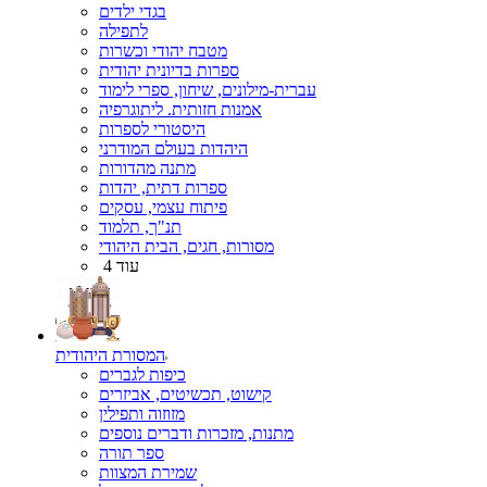
בגדי ילדים
לתפילה
מטבח יהודי וכשרות
ספרות בדיונית יהודית
עברית-מילונים, שיחון, ספרי לימוד
אמנות חזותית. ליתוגרפיה
היסטורי לספרות
היהדות בעולם המודרני
מתנה מהדורות
ספרות דתית, יהדות
פיתוח עצמי, עסקים
תנ"ך, תלמוד
מסורות, חגים, הבית היהודי
עוד 4
המסורת היהודית
כיפות לגברים
קישוט, תכשיטים, אביזרים
מזוזוה ותפילין
מתנות, מזכרות ודברים נוספים
ספר תורה
שמירת המצוות