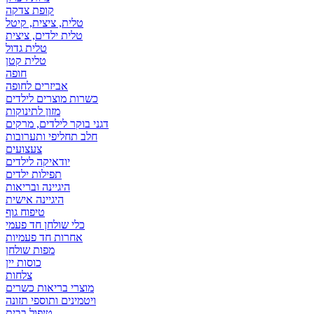
קופת צדקה
טלית, ציצית, קיטל
טלית ילדים, ציצית
טלית גדול
טלית קטן
אביזרים לחופה
כשרות מוצרים לילדים
מזון לתינוקות
דגני בוקר לילדים, מרקים
חלב תחליפי ותערובות
צעצועים
יודאיקה לילדים
תפילות ילדים
היגיינה ובריאות
היגיינה אישית
טיפוח גוף
כלי שולחן חד פעמי
אחרות חד פעמיות
מפות שולחן
כוסות יין
צלחות
מוצרי בריאות כשרים
ויטמינים ותוספי תזונה
טיפול בבית