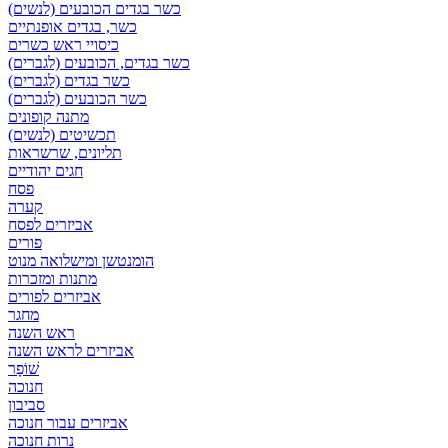
כשר בגדים הכובעים (לנשים)
כשר, בגדים אופנתיים
כיסויי ראש כשרים
כשר בגדים, הכובעים (לגברים)
כשר בגדים (לגברים)
כשר הכובעים (לגברים)
מתנה קופונים
תכשיטים (לנשים)
תליונים, שרשראות
חגים יהודיים
פסח
קערה
אביזרים לפסח
פורים
הומנטשן ומישלואה מנוט
מתנות ומזכרות
אביזרים לפורים
מחגר
ראש השנה
אביזרים לראש השנה
שׁוֹפָר
חנוכה
סביבון
אביזרים עבור חנוכה
נרות חנוכה