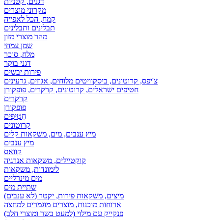
דגנים, קטניות
מקרוני מוצרים
קמח, הכל לאפייה
תבלינים ותבלינים
מהר מוצרי מזון
שמן צמחי
מלח, סוכר
דגני בוקר
פירות יבשים
צ'יפס, קרוטונים, ביסקוויטים מלוחים, אגוזים, גרעינים
חטיפים ישראלים, קרוטונים, קרקרים, פופקורן
קרקרים
פופקורן
חֲטִיפִים
קרוטונים
מיץ ענבים, מים, משקאות קלים
מיץ ענבים
קוואס
קוקטיילים, משקאות אנרגיה
לימונדות, משקאות
מים מינרליים
שתיית מים
מיצים, משקאות פירות, יקטר (לא ענבים)
ארוחות מוכנות, מוצרים מוגמרים למחצה
פנקייק עם מילוי (למעט בשר ומוצרי חלב)