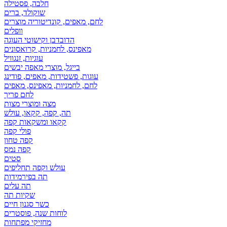
חלבה, פסטילה
שוקולד, ברים
לחם, מאפים, קונדיטוריה מוצרים
וופלים
הדובדבן וקישוטי העוגה
מאפינס, לחמניות, קרואסונים
עוגיות, זנגוויל
בייגל, מוצרי מאפה יבשים
עוגות, פשטידות, מאפים, פודינג
לחם, לחמניות, מאפינס, מאפים
לחם פריך
מצה ומוצרי מצות
תה, קפה, קקאו, עולש
קקאו ומשקאות קפה
פולי קפה
קפה טחון
קפה נמס
סטים
עולש וקפה תחליפים
תה בפירמידות
תה עלים
שקיות תה
כשר סגנון חיים
לוחות שנה, פוסטרים
מחזיקי מפתחות