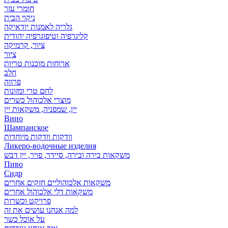
חומרי עזר
ניקוי הבית
גלריה לאמנות יודאיקה
קליגרפיה וטיפוגרפיה יהודית
ציור, קרמיקה
ציור
ארוחות מוכנות טריות
חלב
פרווה
לחם טרי ומזונות
מוצרי אלכוהול כשרים
יין, שמפניה, משקאות יין
Вино
Шампанское
וודקות וודקות מיוחדות
Ликеро-водочные изделия
משקאות בירה ובירה, סיידר, פויר, יין דבש
Пиво
Сидр
משקאות אלכוהוליים חזקים אחרים
משקאות דלי אלכוהול אחרים
פרויקט וכשרות
למה אנחנו עושים את זה
על אוכל כשר