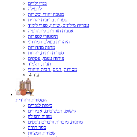
בגדי ילדים
לתפילה
מטבח יהודי וכשרות
ספרות בדיונית יהודית
עברית-מילונים, שיחון, ספרי לימוד
אמנות חזותית. ליתוגרפיה
היסטורי לספרות
היהדות בעולם המודרני
מתנה מהדורות
ספרות דתית, יהדות
פיתוח עצמי, עסקים
תנ"ך, תלמוד
מסורות, חגים, הבית היהודי
עוד 4
המסורת היהודית
כיפות לגברים
קישוט, תכשיטים, אביזרים
מזוזוה ותפילין
מתנות, מזכרות ודברים נוספים
ספר תורה
שמירת המצוות