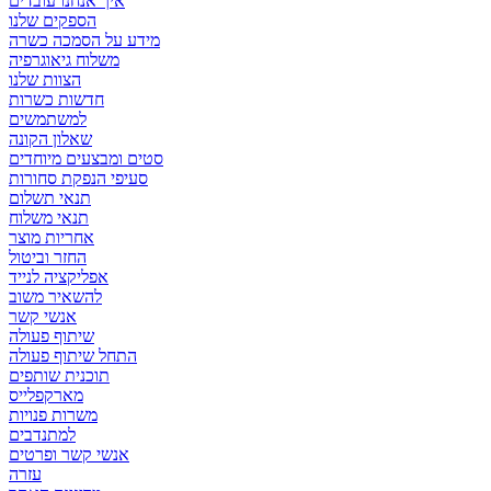
איך אנחנו עובדים
הספקים שלנו
מידע על הסמכה כשרה
משלוח גיאוגרפיה
הצוות שלנו
חדשות כשרות
למשתמשים
שאלון הקונה
סטים ומבצעים מיוחדים
סעיפי הנפקת סחורות
תנאי תשלום
תנאי משלוח
אחריות מוצר
החזר וביטול
אפליקציה לנייד
להשאיר משוב
אנשי קשר
שיתוף פעולה
התחל שיתוף פעולה
תוכנית שותפים
מארקפלייס
משרות פנויות
למתנדבים
אנשי קשר ופרטים
עזרה