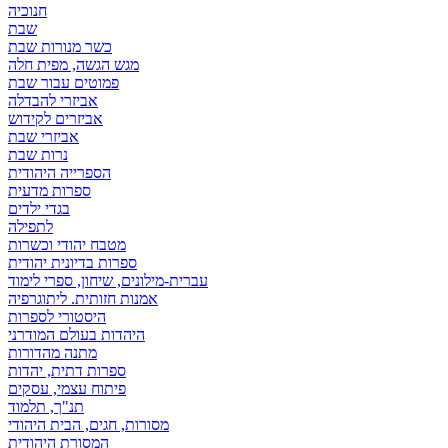
חנוכיה
שבת
כשר מנורות שבת
מגש הגשה, מפית חלה
פמוטים עבור שבת
אביזרי להבדלה
אביזרים לקידוש
אביזרי שבת
נרות שבת
הספרייה היהודית
ספרות מדעית
בגדי ילדים
לתפילה
מטבח יהודי וכשרות
ספרות בדיונית יהודית
עברית-מילונים, שיחון, ספרי לימוד
אמנות חזותית. ליתוגרפיה
היסטורי לספרות
היהדות בעולם המודרני
מתנה מהדורות
ספרות דתית, יהדות
פיתוח עצמי, עסקים
תנ"ך, תלמוד
מסורות, חגים, הבית היהודי
המסורת היהודית