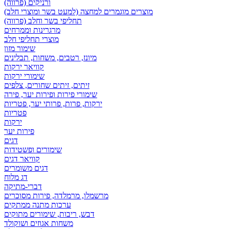
ורניקים (פרווה)
מוצרים מוגמרים למחצה (למעט בשר ומוצרי חלב)
תחליפי בשר וחלב (פרווה)
מרגרינות וממרחים
מוצרי תחליפי חלב
שימור מזון
מיונז, רטבים, משחות, תבלינים
קוויאר ירקות
שימורי ירקות
זיתים, זיתים שחורים, צלפים
שימורי פירות ופירות יער, פירה
ירקות, פרות, פרותי יער, פטריות
פטריות
ירקות
פירות יער
דגים
שימורים ופשטידות
קוויאר דגים
דגים משומרים
דג מלוח
דברי-מתיקה
מרשמלו, מרמלדה, פירות מסוכרים
ערכות מתנה ממתקים
דבש, ריבות, שימורים מתוקים
משחות אגוזים ושוקולד