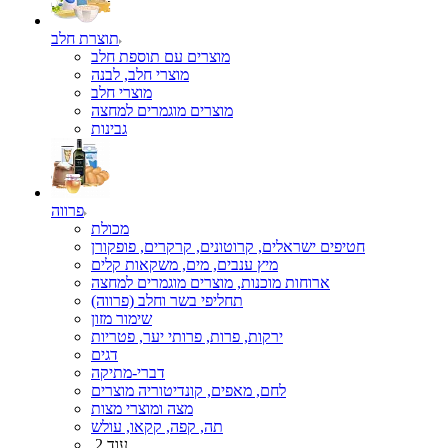
תוצרת חלב
מוצרים עם תוספת חלב
מוצרי חלב, לבנה
מוצרי חלב
מוצרים מוגמרים למחצה
גבינות
פרווה
מכולת
חטיפים ישראלים, קרוטונים, קרקרים, פופקורן
מיץ ענבים, מים, משקאות קלים
ארוחות מוכנות, מוצרים מוגמרים למחצה
תחליפי בשר וחלב (פרווה)
שימור מזון
ירקות, פרות, פרותי יער, פטריות
דגים
דברי-מתיקה
לחם, מאפים, קונדיטוריה מוצרים
מצה ומוצרי מצות
תה, קפה, קקאו, עולש
עוד 2