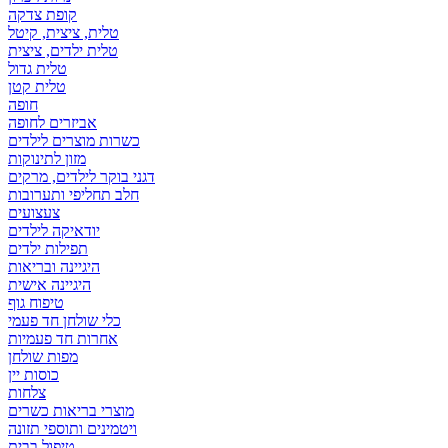
קופת צדקה
טלית, ציצית, קיטל
טלית ילדים, ציצית
טלית גדול
טלית קטן
אביזרים לחופה
כשרות מוצרים לילדים
מזון לתינוקות
דגני בוקר לילדים, מרקים
חלב תחליפי ותערובות
צעצועים
יודאיקה לילדים
תפילות ילדים
היגיינה ובריאות
היגיינה אישית
טיפוח גוף
כלי שולחן חד פעמי
אחרות חד פעמיות
מפות שולחן
כוסות יין
צלחות
מוצרי בריאות כשרים
ויטמינים ותוספי תזונה
טיפול בבית