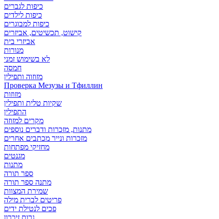
כיפות לגברים
כיפות לילדים
כיפות למבוגרים
קישוט, תכשיטים, אביזרים
אביזרי בית
מנורות
לא בשימוש זמני
חמסה
מזוזוה ותפילין
Проверка Мезузы и Тфиллин
מזוזות
שקיות טלית ותפילין
התפילין
מקרים למזוזה
מתנות, מזכרות ודברים נוספים
מזכרות ונייר מכתבים אחרים
מחזיקי מפתחות
מגנטים
מתנות
ספר תורה
מתנה ספר תורה
שמירת המצוות
פריטים לברית מילה
פכים לנטילת ידים
נרות זיכרון