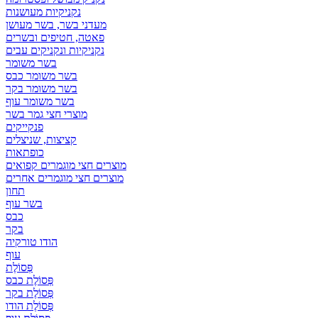
נקניקיות מעושנות
מעדני בשר, בשר מעושן
פאטה, חטיפים ובשרים
נקניקיות ונקניקים עבים
בשר משומר
בשר משומר כבס
בשר משומר בקר
בשר משומר עוף
מוצרי חצי גמר בשר
פנקייקים
קציצות, שניצלים
כופתאות
מוצרים חצי מוגמרים קפואים
מוצרים חצי מוגמרים אחרים
תחון
בשר עוף
כבס
בקר
הודו טורקיה
עוף
פְּסוֹלֶת
פְּסוֹלֶת כבס
פְּסוֹלֶת בקר
פְּסוֹלֶת הודו