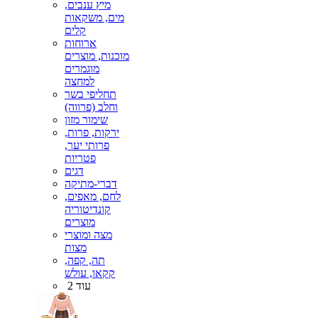
מיץ ענבים,
מים, משקאות
קלים
ארוחות
מוכנות, מוצרים
מוגמרים
למחצה
תחליפי בשר
וחלב (פרווה)
שימור מזון
ירקות, פרות,
פרותי יער,
פטריות
דגים
דברי-מתיקה
לחם, מאפים,
קונדיטוריה
מוצרים
מצה ומוצרי
מצות
תה, קפה,
קקאו, עולש
עוד 2