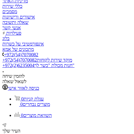
מדיניות האתר
כללי שירות
מסמכים
אישורים ורישיונות
שאלה ותשובה
אנשי קשר
פעילויות
בלוג
אינפורמטיבי על כשרות
מתכונים של אמא
+972(54)7070082
מוקד שירות לקוחות
+972(54)7070082
חנות מכולת "כשר לך"
+972(2)6235004
להזמין שיחה
לשאול שאלה
כניסה לאזור אישי
עגלת קניות
0
מוצרים נבחרים
0
השוואת מוצרים
0
העיר שלך