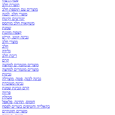
פְּסוֹלֶת עוף
תוצרת חלב
מוצרים עם תוספת חלב
מוצרי חלב, לבנה
יוגורטים וקינוח
משקאות חלב מותסס
שמנת
קצפת מזוגגת
גבינה קוטג ,קָרִישׁ
מוצרי חלב
חלב
גלידה
ריבת חלב
קרם
מוצרים מוגמרים למחצה
מוצרים מוגמרים למחצה
גבינות
גבינה לבנה, פטה, מוצרלה
גבינה מעובדת
קרם וגבינת שמנת
פרווה
מכולת
חומוס, תחינה, פלאפל
בקאלייה וחטיפים כשרים לפסח
מוצרים תזונתיים