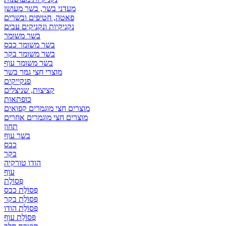
מעדני בשר, בשר מעושן
פאטה, חטיפים ובשרים
נקניקיות ונקניקים עבים
בשר משומר
בשר משומר כבס
בשר משומר בקר
בשר משומר עוף
מוצרי חצי גמר בשר
פנקייקים
קציצות, שניצלים
כופתאות
מוצרים חצי מוגמרים קפואים
מוצרים חצי מוגמרים אחרים
תחון
בשר עוף
כבס
בקר
הודו טורקיה
עוף
פְּסוֹלֶת
פְּסוֹלֶת כבס
פְּסוֹלֶת בקר
פְּסוֹלֶת הודו
פְּסוֹלֶת עוף