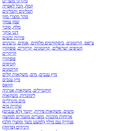
מקרוני מוצרים
קמח, הכל לאפייה
תבלינים ותבלינים
מהר מוצרי מזון
שמן צמחי
מלח, סוכר
דגני בוקר
פירות יבשים
צ'יפס, קרוטונים, ביסקוויטים מלוחים, אגוזים, גרעינים
חטיפים ישראלים, קרוטונים, קרקרים, פופקורן
קרקרים
פופקורן
חֲטִיפִים
קרוטונים
מיץ ענבים, מים, משקאות קלים
מיץ ענבים
קוואס
קוקטיילים, משקאות אנרגיה
לימונדות, משקאות
מים מינרליים
שתיית מים
מיצים, משקאות פירות, יקטר (לא ענבים)
ארוחות מוכנות, מוצרים מוגמרים למחצה
פנקייק עם מילוי (למעט בשר ומוצרי חלב)
ורניקים (פרווה)