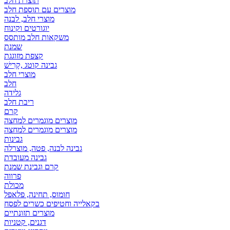
תוצרת חלב
מוצרים עם תוספת חלב
מוצרי חלב, לבנה
יוגורטים וקינוח
משקאות חלב מותסס
שמנת
קצפת מזוגגת
גבינה קוטג ,קָרִישׁ
מוצרי חלב
חלב
גלידה
ריבת חלב
קרם
מוצרים מוגמרים למחצה
מוצרים מוגמרים למחצה
גבינות
גבינה לבנה, פטה, מוצרלה
גבינה מעובדת
קרם וגבינת שמנת
פרווה
מכולת
חומוס, תחינה, פלאפל
בקאלייה וחטיפים כשרים לפסח
מוצרים תזונתיים
דגנים, קטניות