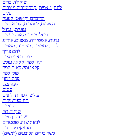
שוקולד, ברים
לחם, מאפים, קונדיטוריה מוצרים
וופלים
הדובדבן וקישוטי העוגה
מאפינס, לחמניות, קרואסונים
עוגיות, זנגוויל
בייגל, מוצרי מאפה יבשים
עוגות, פשטידות, מאפים, פודינג
לחם, לחמניות, מאפינס, מאפים
לחם פריך
מצה ומוצרי מצות
תה, קפה, קקאו, עולש
קקאו ומשקאות קפה
פולי קפה
קפה טחון
קפה נמס
סטים
עולש וקפה תחליפים
תה בפירמידות
תה עלים
שקיות תה
כשר סגנון חיים
לוחות שנה, פוסטרים
מחזיקי מפתחות
כשר בגדים הכובעים (לנשים)