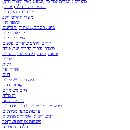
מוצרים מוגמרים למחצה (למעט בשר ומוצרי חלב)
תחליפי בשר וחלב (פרווה)
מרגרינות וממרחים
מוצרי תחליפי חלב
שימור מזון
מיונז, רטבים, משחות, תבלינים
קוויאר ירקות
שימורי ירקות
זיתים, זיתים שחורים, צלפים
שימורי פירות ופירות יער, פירה
ירקות, פרות, פרותי יער, פטריות
פטריות
ירקות
פירות יער
דגים
שימורים ופשטידות
קוויאר דגים
דגים משומרים
דג מלוח
דברי-מתיקה
מרשמלו, מרמלדה, פירות מסוכרים
ערכות מתנה ממתקים
דבש, ריבות, שימורים מתוקים
משחות אגוזים ושוקולד
חלבה, פסטילה