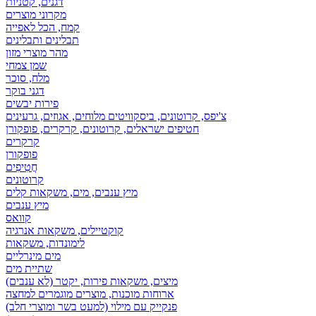
דגנים, קטניות
מקרוני מוצרים
קמח, הכל לאפייה
תבלינים ותבלינים
מהר מוצרי מזון
שמן צמחי
מלח, סוכר
דגני בוקר
פירות יבשים
צ'יפס, קרוטונים, ביסקוויטים מלוחים, אגוזים, גרעינים
חטיפים ישראלים, קרוטונים, קרקרים, פופקורן
קרקרים
פופקורן
חֲטִיפִים
קרוטונים
מיץ ענבים, מים, משקאות קלים
מיץ ענבים
קוואס
קוקטיילים, משקאות אנרגיה
לימונדות, משקאות
מים מינרליים
שתיית מים
מיצים, משקאות פירות, יקטר (לא ענבים)
ארוחות מוכנות, מוצרים מוגמרים למחצה
פנקייק עם מילוי (למעט בשר ומוצרי חלב)