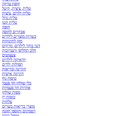
קופת צדקה
טלית, ציצית, קיטל
טלית ילדים, ציצית
טלית גדול
טלית קטן
אביזרים לחופה
כשרות מוצרים לילדים
מזון לתינוקות
דגני בוקר לילדים, מרקים
חלב תחליפי ותערובות
צעצועים
יודאיקה לילדים
תפילות ילדים
היגיינה ובריאות
היגיינה אישית
טיפוח גוף
כלי שולחן חד פעמי
אחרות חד פעמיות
מפות שולחן
כוסות יין
צלחות
מוצרי בריאות כשרים
ויטמינים ותוספי תזונה
טיפול בבית