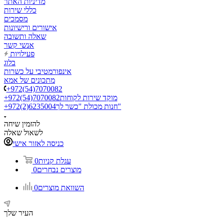
מדיניות האתר
כללי שירות
מסמכים
אישורים ורישיונות
שאלה ותשובה
אנשי קשר
פעילויות
בלוג
אינפורמטיבי על כשרות
מתכונים של אמא
+972(54)7070082
מוקד שירות לקוחות
+972(54)7070082
חנות מכולת "כשר לך"
+972(2)6235004
להזמין שיחה
לשאול שאלה
כניסה לאזור אישי
עגלת קניות
0
מוצרים נבחרים
0
השוואת מוצרים
0
העיר שלך