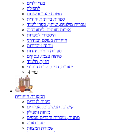
בגדי ילדים
לתפילה
מטבח יהודי וכשרות
ספרות בדיונית יהודית
עברית-מילונים, שיחון, ספרי לימוד
אמנות חזותית. ליתוגרפיה
היסטורי לספרות
היהדות בעולם המודרני
מתנה מהדורות
ספרות דתית, יהדות
פיתוח עצמי, עסקים
תנ"ך, תלמוד
מסורות, חגים, הבית היהודי
עוד 4
המסורת היהודית
כיפות לגברים
קישוט, תכשיטים, אביזרים
מזוזוה ותפילין
מתנות, מזכרות ודברים נוספים
ספר תורה
שמירת המצוות