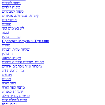
כיפות לגברים
כיפות לילדים
כיפות למבוגרים
קישוט, תכשיטים, אביזרים
אביזרי בית
מנורות
לא בשימוש זמני
חמסה
מזוזוה ותפילין
Проверка Мезузы и Тфиллин
מזוזות
שקיות טלית ותפילין
התפילין
מקרים למזוזה
מתנות, מזכרות ודברים נוספים
מזכרות ונייר מכתבים אחרים
מחזיקי מפתחות
מגנטים
מתנות
ספר תורה
מתנה ספר תורה
שמירת המצוות
פריטים לברית מילה
פכים לנטילת ידים
נרות זיכרון