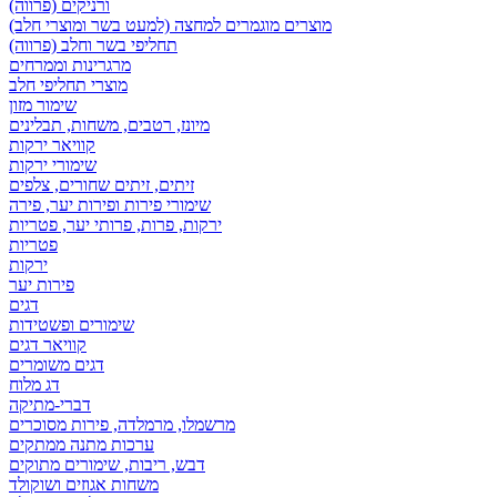
ורניקים (פרווה)
מוצרים מוגמרים למחצה (למעט בשר ומוצרי חלב)
תחליפי בשר וחלב (פרווה)
מרגרינות וממרחים
מוצרי תחליפי חלב
שימור מזון
מיונז, רטבים, משחות, תבלינים
קוויאר ירקות
שימורי ירקות
זיתים, זיתים שחורים, צלפים
שימורי פירות ופירות יער, פירה
ירקות, פרות, פרותי יער, פטריות
פטריות
ירקות
פירות יער
דגים
שימורים ופשטידות
קוויאר דגים
דגים משומרים
דג מלוח
דברי-מתיקה
מרשמלו, מרמלדה, פירות מסוכרים
ערכות מתנה ממתקים
דבש, ריבות, שימורים מתוקים
משחות אגוזים ושוקולד