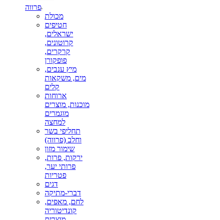
פרווה
מכולת
חטיפים
ישראלים,
קרוטונים,
קרקרים,
פופקורן
מיץ ענבים,
מים, משקאות
קלים
ארוחות
מוכנות, מוצרים
מוגמרים
למחצה
תחליפי בשר
וחלב (פרווה)
שימור מזון
ירקות, פרות,
פרותי יער,
פטריות
דגים
דברי-מתיקה
לחם, מאפים,
קונדיטוריה
מוצרים