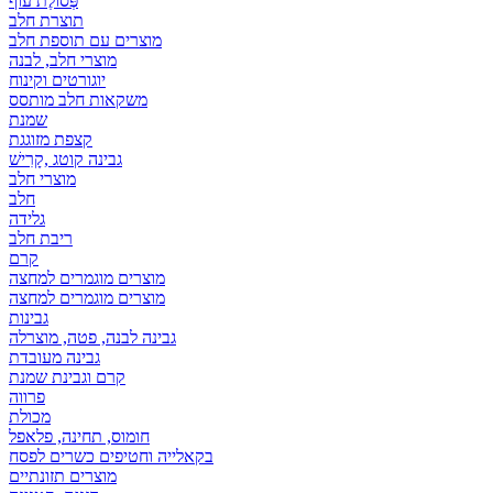
פְּסוֹלֶת עוף
תוצרת חלב
מוצרים עם תוספת חלב
מוצרי חלב, לבנה
יוגורטים וקינוח
משקאות חלב מותסס
שמנת
קצפת מזוגגת
גבינה קוטג ,קָרִישׁ
מוצרי חלב
חלב
גלידה
ריבת חלב
קרם
מוצרים מוגמרים למחצה
מוצרים מוגמרים למחצה
גבינות
גבינה לבנה, פטה, מוצרלה
גבינה מעובדת
קרם וגבינת שמנת
פרווה
מכולת
חומוס, תחינה, פלאפל
בקאלייה וחטיפים כשרים לפסח
מוצרים תזונתיים