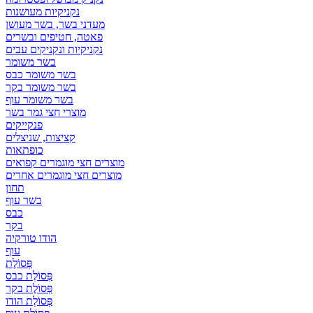
נקניקיות מעושנות
מעדני בשר, בשר מעושן
פאטה, חטיפים ובשרים
נקניקיות ונקניקים עבים
בשר משומר
בשר משומר כבס
בשר משומר בקר
בשר משומר עוף
מוצרי חצי גמר בשר
פנקייקים
קציצות, שניצלים
כופתאות
מוצרים חצי מוגמרים קפואים
מוצרים חצי מוגמרים אחרים
תחון
בשר עוף
כבס
בקר
הודו טורקיה
עוף
פְּסוֹלֶת
פְּסוֹלֶת כבס
פְּסוֹלֶת בקר
פְּסוֹלֶת הודו