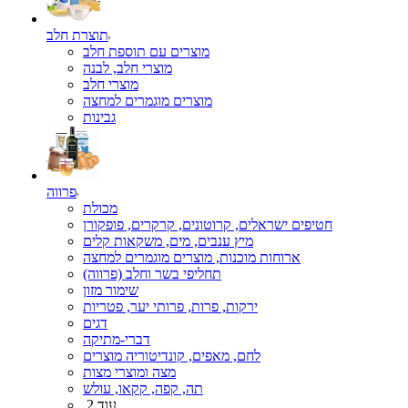
תוצרת חלב
מוצרים עם תוספת חלב
מוצרי חלב, לבנה
מוצרי חלב
מוצרים מוגמרים למחצה
גבינות
פרווה
מכולת
חטיפים ישראלים, קרוטונים, קרקרים, פופקורן
מיץ ענבים, מים, משקאות קלים
ארוחות מוכנות, מוצרים מוגמרים למחצה
תחליפי בשר וחלב (פרווה)
שימור מזון
ירקות, פרות, פרותי יער, פטריות
דגים
דברי-מתיקה
לחם, מאפים, קונדיטוריה מוצרים
מצה ומוצרי מצות
תה, קפה, קקאו, עולש
עוד 2