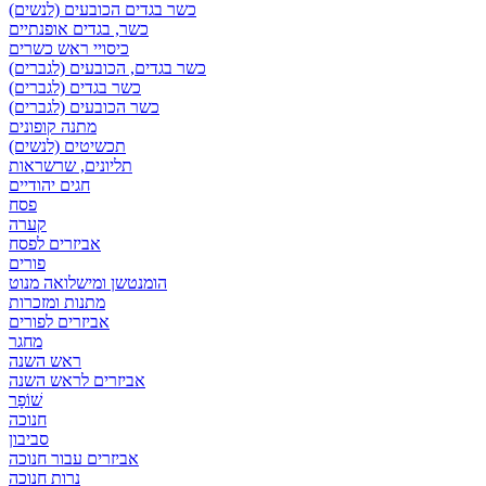
כשר בגדים הכובעים (לנשים)
כשר, בגדים אופנתיים
כיסויי ראש כשרים
כשר בגדים, הכובעים (לגברים)
כשר בגדים (לגברים)
כשר הכובעים (לגברים)
מתנה קופונים
תכשיטים (לנשים)
תליונים, שרשראות
חגים יהודיים
פסח
קערה
אביזרים לפסח
פורים
הומנטשן ומישלואה מנוט
מתנות ומזכרות
אביזרים לפורים
מחגר
ראש השנה
אביזרים לראש השנה
שׁוֹפָר
חנוכה
סביבון
אביזרים עבור חנוכה
נרות חנוכה