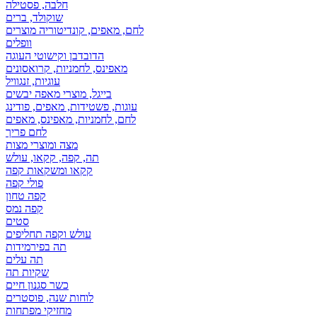
חלבה, פסטילה
שוקולד, ברים
לחם, מאפים, קונדיטוריה מוצרים
וופלים
הדובדבן וקישוטי העוגה
מאפינס, לחמניות, קרואסונים
עוגיות, זנגוויל
בייגל, מוצרי מאפה יבשים
עוגות, פשטידות, מאפים, פודינג
לחם, לחמניות, מאפינס, מאפים
לחם פריך
מצה ומוצרי מצות
תה, קפה, קקאו, עולש
קקאו ומשקאות קפה
פולי קפה
קפה טחון
קפה נמס
סטים
עולש וקפה תחליפים
תה בפירמידות
תה עלים
שקיות תה
כשר סגנון חיים
לוחות שנה, פוסטרים
מחזיקי מפתחות