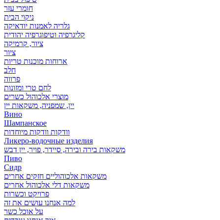
חומרי עזר
ניקוי הבית
גלריה לאמנות יודאיקה
קליגרפיה וטיפוגרפיה יהודית
ציור, קרמיקה
ציור
ארוחות מוכנות טריות
חלב
פרווה
לחם טרי ומזונות
מוצרי אלכוהול כשרים
יין, שמפניה, משקאות יין
Вино
Шампанское
וודקות וודקות מיוחדות
Ликеро-водочные изделия
משקאות בירה ובירה, סיידר, פויר, יין דבש
Пиво
Сидр
משקאות אלכוהוליים חזקים אחרים
משקאות דלי אלכוהול אחרים
פרויקט וכשרות
למה אנחנו עושים את זה
על אוכל כשר