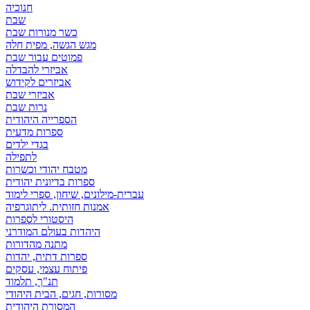
חנוכיה
שבת
כשר מנורות שבת
מגש הגשה, מפית חלה
פמוטים עבור שבת
אביזרי להבדלה
אביזרים לקידוש
אביזרי שבת
נרות שבת
הספרייה היהודית
ספרות מדעית
בגדי ילדים
לתפילה
מטבח יהודי וכשרות
ספרות בדיונית יהודית
עברית-מילונים, שיחון, ספרי לימוד
אמנות חזותית. ליתוגרפיה
היסטורי לספרות
היהדות בעולם המודרני
מתנה מהדורות
ספרות דתית, יהדות
פיתוח עצמי, עסקים
תנ"ך, תלמוד
מסורות, חגים, הבית היהודי
המסורת היהודית