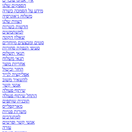
איך אנחנו עובדים
הספקים שלנו
מידע על הסמכה כשרה
משלוח גיאוגרפיה
הצוות שלנו
חדשות כשרות
למשתמשים
שאלון הקונה
סטים ומבצעים מיוחדים
סעיפי הנפקת סחורות
תנאי תשלום
תנאי משלוח
אחריות מוצר
החזר וביטול
אפליקציה לנייד
להשאיר משוב
אנשי קשר
שיתוף פעולה
התחל שיתוף פעולה
תוכנית שותפים
מארקפלייס
משרות פנויות
למתנדבים
אנשי קשר ופרטים
עזרה