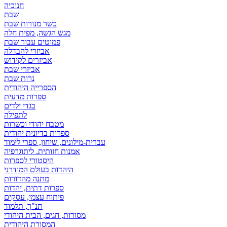
חנוכיה
שבת
כשר מנורות שבת
מגש הגשה, מפית חלה
פמוטים עבור שבת
אביזרי להבדלה
אביזרים לקידוש
אביזרי שבת
נרות שבת
הספרייה היהודית
ספרות מדעית
בגדי ילדים
לתפילה
מטבח יהודי וכשרות
ספרות בדיונית יהודית
עברית-מילונים, שיחון, ספרי לימוד
אמנות חזותית. ליתוגרפיה
היסטורי לספרות
היהדות בעולם המודרני
מתנה מהדורות
ספרות דתית, יהדות
פיתוח עצמי, עסקים
תנ"ך, תלמוד
מסורות, חגים, הבית היהודי
המסורת היהודית