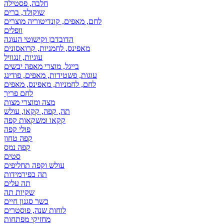
חלבה, פסטילה
שוקולד, ברים
לחם, מאפים, קונדיטוריה מוצרים
וופלים
הדובדבן וקישוטי העוגה
מאפינס, לחמניות, קרואסונים
עוגיות, זנגוויל
בייגל, מוצרי מאפה יבשים
עוגות, פשטידות, מאפים, פודינג
לחם, לחמניות, מאפינס, מאפים
לחם פריך
מצה ומוצרי מצות
תה, קפה, קקאו, עולש
קקאו ומשקאות קפה
פולי קפה
קפה טחון
קפה נמס
סטים
עולש וקפה תחליפים
תה בפירמידות
תה עלים
שקיות תה
כשר סגנון חיים
לוחות שנה, פוסטרים
מחזיקי מפתחות