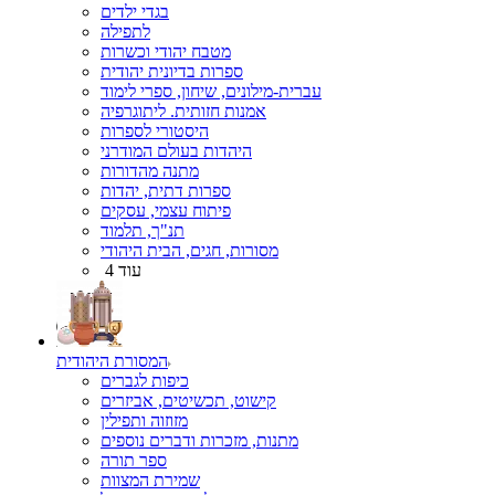
בגדי ילדים
לתפילה
מטבח יהודי וכשרות
ספרות בדיונית יהודית
עברית-מילונים, שיחון, ספרי לימוד
אמנות חזותית. ליתוגרפיה
היסטורי לספרות
היהדות בעולם המודרני
מתנה מהדורות
ספרות דתית, יהדות
פיתוח עצמי, עסקים
תנ"ך, תלמוד
מסורות, חגים, הבית היהודי
עוד 4
המסורת היהודית
כיפות לגברים
קישוט, תכשיטים, אביזרים
מזוזוה ותפילין
מתנות, מזכרות ודברים נוספים
ספר תורה
שמירת המצוות