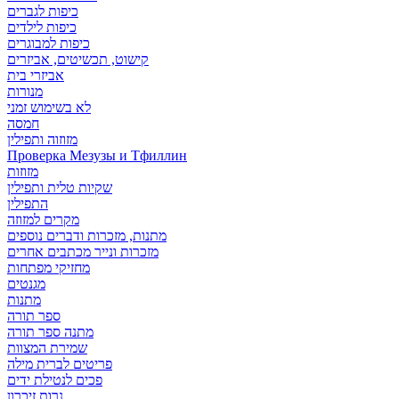
כיפות לגברים
כיפות לילדים
כיפות למבוגרים
קישוט, תכשיטים, אביזרים
אביזרי בית
מנורות
לא בשימוש זמני
חמסה
מזוזוה ותפילין
Проверка Мезузы и Тфиллин
מזוזות
שקיות טלית ותפילין
התפילין
מקרים למזוזה
מתנות, מזכרות ודברים נוספים
מזכרות ונייר מכתבים אחרים
מחזיקי מפתחות
מגנטים
מתנות
ספר תורה
מתנה ספר תורה
שמירת המצוות
פריטים לברית מילה
פכים לנטילת ידים
נרות זיכרון