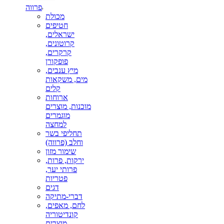
פרווה
מכולת
חטיפים
ישראלים,
קרוטונים,
קרקרים,
פופקורן
מיץ ענבים,
מים, משקאות
קלים
ארוחות
מוכנות, מוצרים
מוגמרים
למחצה
תחליפי בשר
וחלב (פרווה)
שימור מזון
ירקות, פרות,
פרותי יער,
פטריות
דגים
דברי-מתיקה
לחם, מאפים,
קונדיטוריה
מוצרים