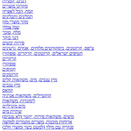
דגנים, קטניות
מקרוני מוצרים
קמח, הכל לאפייה
תבלינים ותבלינים
מהר מוצרי מזון
שמן צמחי
מלח, סוכר
דגני בוקר
פירות יבשים
צ'יפס, קרוטונים, ביסקוויטים מלוחים, אגוזים, גרעינים
חטיפים ישראלים, קרוטונים, קרקרים, פופקורן
קרקרים
פופקורן
חֲטִיפִים
קרוטונים
מיץ ענבים, מים, משקאות קלים
מיץ ענבים
קוואס
קוקטיילים, משקאות אנרגיה
לימונדות, משקאות
מים מינרליים
שתיית מים
מיצים, משקאות פירות, יקטר (לא ענבים)
ארוחות מוכנות, מוצרים מוגמרים למחצה
פנקייק עם מילוי (למעט בשר ומוצרי חלב)