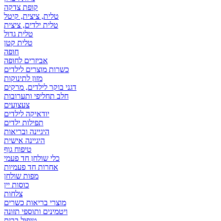
קופת צדקה
טלית, ציצית, קיטל
טלית ילדים, ציצית
טלית גדול
טלית קטן
אביזרים לחופה
כשרות מוצרים לילדים
מזון לתינוקות
דגני בוקר לילדים, מרקים
חלב תחליפי ותערובות
צעצועים
יודאיקה לילדים
תפילות ילדים
היגיינה ובריאות
היגיינה אישית
טיפוח גוף
כלי שולחן חד פעמי
אחרות חד פעמיות
מפות שולחן
כוסות יין
צלחות
מוצרי בריאות כשרים
ויטמינים ותוספי תזונה
טיפול בבית