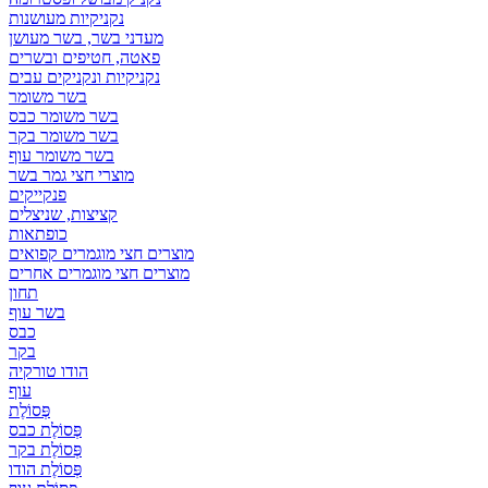
נקניקיות מעושנות
מעדני בשר, בשר מעושן
פאטה, חטיפים ובשרים
נקניקיות ונקניקים עבים
בשר משומר
בשר משומר כבס
בשר משומר בקר
בשר משומר עוף
מוצרי חצי גמר בשר
פנקייקים
קציצות, שניצלים
כופתאות
מוצרים חצי מוגמרים קפואים
מוצרים חצי מוגמרים אחרים
תחון
בשר עוף
כבס
בקר
הודו טורקיה
עוף
פְּסוֹלֶת
פְּסוֹלֶת כבס
פְּסוֹלֶת בקר
פְּסוֹלֶת הודו