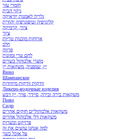
חומרי עזר
ניקוי הבית
גלריה לאמנות יודאיקה
קליגרפיה וטיפוגרפיה יהודית
ציור, קרמיקה
ציור
ארוחות מוכנות טריות
חלב
פרווה
לחם טרי ומזונות
מוצרי אלכוהול כשרים
יין, שמפניה, משקאות יין
Вино
Шампанское
וודקות וודקות מיוחדות
Ликеро-водочные изделия
משקאות בירה ובירה, סיידר, פויר, יין דבש
Пиво
Сидр
משקאות אלכוהוליים חזקים אחרים
משקאות דלי אלכוהול אחרים
פרויקט וכשרות
למה אנחנו עושים את זה
על אוכל כשר