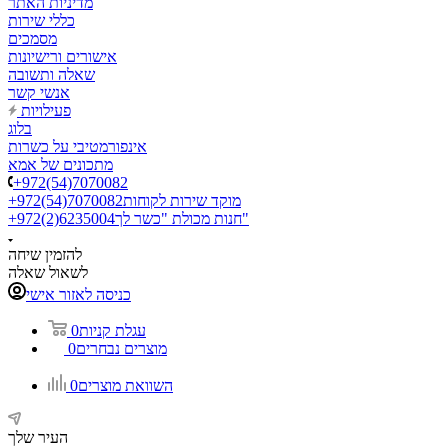
מדיניות האתר
כללי שירות
מסמכים
אישורים ורישיונות
שאלה ותשובה
אנשי קשר
פעילויות
בלוג
אינפורמטיבי על כשרות
מתכונים של אמא
+972(54)7070082
מוקד שירות לקוחות
+972(54)7070082
חנות מכולת "כשר לך"
+972(2)6235004
להזמין שיחה
לשאול שאלה
כניסה לאזור אישי
עגלת קניות
0
מוצרים נבחרים
0
השוואת מוצרים
0
העיר שלך