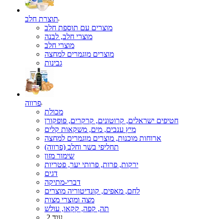
תוצרת חלב
מוצרים עם תוספת חלב
מוצרי חלב, לבנה
מוצרי חלב
מוצרים מוגמרים למחצה
גבינות
פרווה
מכולת
חטיפים ישראלים, קרוטונים, קרקרים, פופקורן
מיץ ענבים, מים, משקאות קלים
ארוחות מוכנות, מוצרים מוגמרים למחצה
תחליפי בשר וחלב (פרווה)
שימור מזון
ירקות, פרות, פרותי יער, פטריות
דגים
דברי-מתיקה
לחם, מאפים, קונדיטוריה מוצרים
מצה ומוצרי מצות
תה, קפה, קקאו, עולש
עוד 2