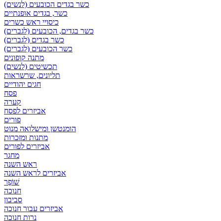
כשר בגדים הכובעים (לנשים)
כשר, בגדים אופנתיים
כיסויי ראש כשרים
כשר בגדים, הכובעים (לגברים)
כשר בגדים (לגברים)
כשר הכובעים (לגברים)
מתנה קופונים
תכשיטים (לנשים)
תליונים, שרשראות
חגים יהודיים
פסח
קערה
אביזרים לפסח
פורים
הומנטשן ומישלואה מנוט
מתנות ומזכרות
אביזרים לפורים
מחגר
ראש השנה
אביזרים לראש השנה
שׁוֹפָר
חנוכה
סביבון
אביזרים עבור חנוכה
נרות חנוכה