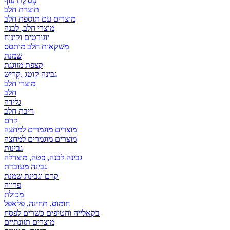
פְּסוֹלֶת עוף
תוצרת חלב
מוצרים עם תוספת חלב
מוצרי חלב, לבנה
יוגורטים וקינוח
משקאות חלב מותסס
שמנת
קצפת מזוגגת
גבינה קוטג ,קָרִישׁ
מוצרי חלב
חלב
גלידה
ריבת חלב
קרם
מוצרים מוגמרים למחצה
מוצרים מוגמרים למחצה
גבינות
גבינה לבנה, פטה, מוצרלה
גבינה מעובדת
קרם וגבינת שמנת
פרווה
מכולת
חומוס, תחינה, פלאפל
בקאלייה וחטיפים כשרים לפסח
מוצרים תזונתיים