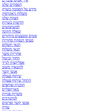
איך אנחנו עובדים
הספקים שלנו
מידע על הסמכה כשרה
משלוח גיאוגרפיה
הצוות שלנו
חדשות כשרות
למשתמשים
שאלון הקונה
סטים ומבצעים מיוחדים
סעיפי הנפקת סחורות
תנאי תשלום
תנאי משלוח
אחריות מוצר
החזר וביטול
אפליקציה לנייד
להשאיר משוב
אנשי קשר
שיתוף פעולה
התחל שיתוף פעולה
תוכנית שותפים
מארקפלייס
משרות פנויות
למתנדבים
אנשי קשר ופרטים
עזרה