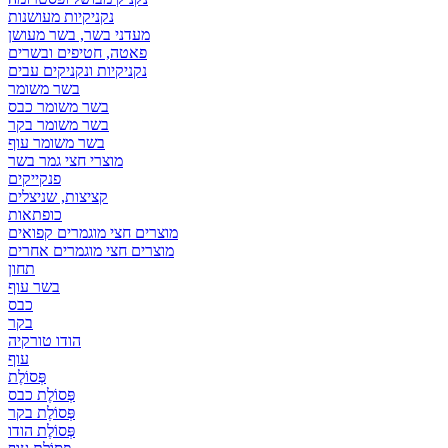
נקניקיות מעושנות
מעדני בשר, בשר מעושן
פאטה, חטיפים ובשרים
נקניקיות ונקניקים עבים
בשר משומר
בשר משומר כבס
בשר משומר בקר
בשר משומר עוף
מוצרי חצי גמר בשר
פנקייקים
קציצות, שניצלים
כופתאות
מוצרים חצי מוגמרים קפואים
מוצרים חצי מוגמרים אחרים
תחון
בשר עוף
כבס
בקר
הודו טורקיה
עוף
פְּסוֹלֶת
פְּסוֹלֶת כבס
פְּסוֹלֶת בקר
פְּסוֹלֶת הודו