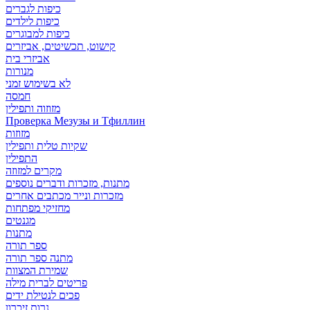
כיפות לגברים
כיפות לילדים
כיפות למבוגרים
קישוט, תכשיטים, אביזרים
אביזרי בית
מנורות
לא בשימוש זמני
חמסה
מזוזוה ותפילין
Проверка Мезузы и Тфиллин
מזוזות
שקיות טלית ותפילין
התפילין
מקרים למזוזה
מתנות, מזכרות ודברים נוספים
מזכרות ונייר מכתבים אחרים
מחזיקי מפתחות
מגנטים
מתנות
ספר תורה
מתנה ספר תורה
שמירת המצוות
פריטים לברית מילה
פכים לנטילת ידים
נרות זיכרון