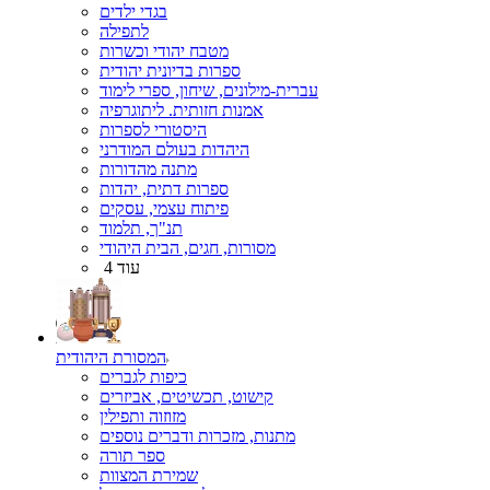
בגדי ילדים
לתפילה
מטבח יהודי וכשרות
ספרות בדיונית יהודית
עברית-מילונים, שיחון, ספרי לימוד
אמנות חזותית. ליתוגרפיה
היסטורי לספרות
היהדות בעולם המודרני
מתנה מהדורות
ספרות דתית, יהדות
פיתוח עצמי, עסקים
תנ"ך, תלמוד
מסורות, חגים, הבית היהודי
עוד 4
המסורת היהודית
כיפות לגברים
קישוט, תכשיטים, אביזרים
מזוזוה ותפילין
מתנות, מזכרות ודברים נוספים
ספר תורה
שמירת המצוות