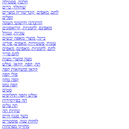
חלבה, פסטילה
שוקולד, ברים
לחם, מאפים, קונדיטוריה מוצרים
וופלים
הדובדבן וקישוטי העוגה
מאפינס, לחמניות, קרואסונים
עוגיות, זנגוויל
בייגל, מוצרי מאפה יבשים
עוגות, פשטידות, מאפים, פודינג
לחם, לחמניות, מאפינס, מאפים
לחם פריך
מצה ומוצרי מצות
תה, קפה, קקאו, עולש
קקאו ומשקאות קפה
פולי קפה
קפה טחון
קפה נמס
סטים
עולש וקפה תחליפים
תה בפירמידות
תה עלים
שקיות תה
כשר סגנון חיים
לוחות שנה, פוסטרים
מחזיקי מפתחות