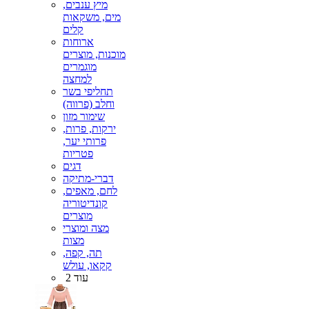
מיץ ענבים,
מים, משקאות
קלים
ארוחות
מוכנות, מוצרים
מוגמרים
למחצה
תחליפי בשר
וחלב (פרווה)
שימור מזון
ירקות, פרות,
פרותי יער,
פטריות
דגים
דברי-מתיקה
לחם, מאפים,
קונדיטוריה
מוצרים
מצה ומוצרי
מצות
תה, קפה,
קקאו, עולש
עוד 2