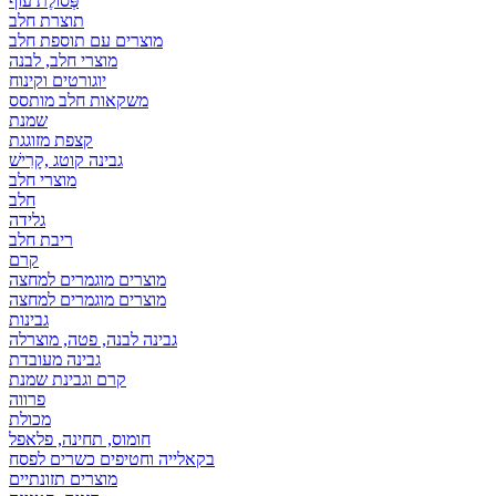
פְּסוֹלֶת עוף
תוצרת חלב
מוצרים עם תוספת חלב
מוצרי חלב, לבנה
יוגורטים וקינוח
משקאות חלב מותסס
שמנת
קצפת מזוגגת
גבינה קוטג ,קָרִישׁ
מוצרי חלב
חלב
גלידה
ריבת חלב
קרם
מוצרים מוגמרים למחצה
מוצרים מוגמרים למחצה
גבינות
גבינה לבנה, פטה, מוצרלה
גבינה מעובדת
קרם וגבינת שמנת
פרווה
מכולת
חומוס, תחינה, פלאפל
בקאלייה וחטיפים כשרים לפסח
מוצרים תזונתיים