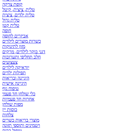
קופת צדקה
טלית, ציצית, קיטל
טלית ילדים, ציצית
טלית גדול
טלית קטן
אביזרים לחופה
כשרות מוצרים לילדים
מזון לתינוקות
דגני בוקר לילדים, מרקים
חלב תחליפי ותערובות
צעצועים
יודאיקה לילדים
תפילות ילדים
היגיינה ובריאות
היגיינה אישית
טיפוח גוף
כלי שולחן חד פעמי
אחרות חד פעמיות
מפות שולחן
כוסות יין
צלחות
מוצרי בריאות כשרים
ויטמינים ותוספי תזונה
טיפול בבית