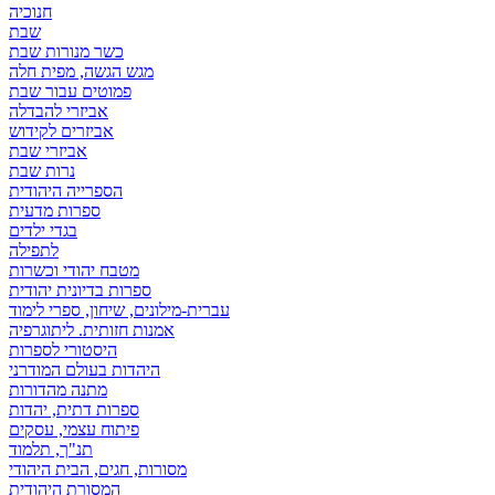
חנוכיה
שבת
כשר מנורות שבת
מגש הגשה, מפית חלה
פמוטים עבור שבת
אביזרי להבדלה
אביזרים לקידוש
אביזרי שבת
נרות שבת
הספרייה היהודית
ספרות מדעית
בגדי ילדים
לתפילה
מטבח יהודי וכשרות
ספרות בדיונית יהודית
עברית-מילונים, שיחון, ספרי לימוד
אמנות חזותית. ליתוגרפיה
היסטורי לספרות
היהדות בעולם המודרני
מתנה מהדורות
ספרות דתית, יהדות
פיתוח עצמי, עסקים
תנ"ך, תלמוד
מסורות, חגים, הבית היהודי
המסורת היהודית