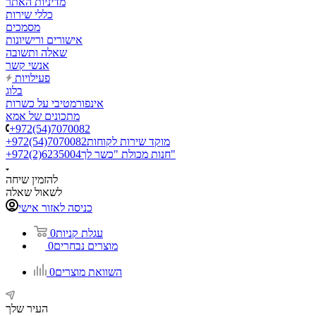
מדיניות האתר
כללי שירות
מסמכים
אישורים ורישיונות
שאלה ותשובה
אנשי קשר
פעילויות
בלוג
אינפורמטיבי על כשרות
מתכונים של אמא
+972(54)7070082
מוקד שירות לקוחות
+972(54)7070082
חנות מכולת "כשר לך"
+972(2)6235004
להזמין שיחה
לשאול שאלה
כניסה לאזור אישי
עגלת קניות
0
מוצרים נבחרים
0
השוואת מוצרים
0
העיר שלך