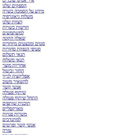
איך אנחנו עובדים
הספקים שלנו
מידע על הסמכה כשרה
משלוח גיאוגרפיה
הצוות שלנו
חדשות כשרות
למשתמשים
שאלון הקונה
סטים ומבצעים מיוחדים
סעיפי הנפקת סחורות
תנאי תשלום
תנאי משלוח
אחריות מוצר
החזר וביטול
אפליקציה לנייד
להשאיר משוב
אנשי קשר
שיתוף פעולה
התחל שיתוף פעולה
תוכנית שותפים
מארקפלייס
משרות פנויות
למתנדבים
אנשי קשר ופרטים
עזרה