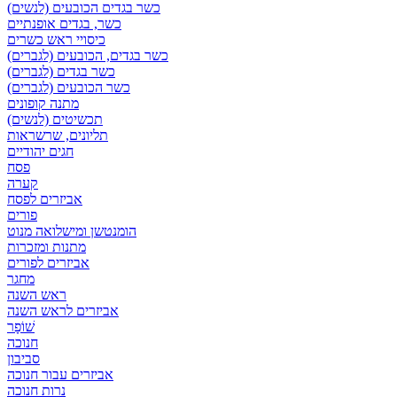
כשר בגדים הכובעים (לנשים)
כשר, בגדים אופנתיים
כיסויי ראש כשרים
כשר בגדים, הכובעים (לגברים)
כשר בגדים (לגברים)
כשר הכובעים (לגברים)
מתנה קופונים
תכשיטים (לנשים)
תליונים, שרשראות
חגים יהודיים
פסח
קערה
אביזרים לפסח
פורים
הומנטשן ומישלואה מנוט
מתנות ומזכרות
אביזרים לפורים
מחגר
ראש השנה
אביזרים לראש השנה
שׁוֹפָר
חנוכה
סביבון
אביזרים עבור חנוכה
נרות חנוכה