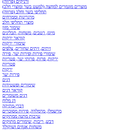
ורניקים (פרווה)
מוצרים מוגמרים למחצה (למעט בשר ומוצרי חלב)
תחליפי בשר וחלב (פרווה)
מרגרינות וממרחים
מוצרי תחליפי חלב
שימור מזון
מיונז, רטבים, משחות, תבלינים
קוויאר ירקות
שימורי ירקות
זיתים, זיתים שחורים, צלפים
שימורי פירות ופירות יער, פירה
ירקות, פרות, פרותי יער, פטריות
פטריות
ירקות
פירות יער
דגים
שימורים ופשטידות
קוויאר דגים
דגים משומרים
דג מלוח
דברי-מתיקה
מרשמלו, מרמלדה, פירות מסוכרים
ערכות מתנה ממתקים
דבש, ריבות, שימורים מתוקים
משחות אגוזים ושוקולד