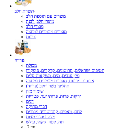
תוצרת חלב
מוצרים עם תוספת חלב
מוצרי חלב, לבנה
מוצרי חלב
מוצרים מוגמרים למחצה
גבינות
פרווה
מכולת
חטיפים ישראלים, קרוטונים, קרקרים, פופקורן
מיץ ענבים, מים, משקאות קלים
ארוחות מוכנות, מוצרים מוגמרים למחצה
תחליפי בשר וחלב (פרווה)
שימור מזון
ירקות, פרות, פרותי יער, פטריות
דגים
דברי-מתיקה
לחם, מאפים, קונדיטוריה מוצרים
מצה ומוצרי מצות
תה, קפה, קקאו, עולש
עוד 2