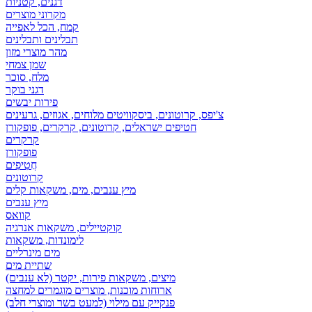
דגנים, קטניות
מקרוני מוצרים
קמח, הכל לאפייה
תבלינים ותבלינים
מהר מוצרי מזון
שמן צמחי
מלח, סוכר
דגני בוקר
פירות יבשים
צ'יפס, קרוטונים, ביסקוויטים מלוחים, אגוזים, גרעינים
חטיפים ישראלים, קרוטונים, קרקרים, פופקורן
קרקרים
פופקורן
חֲטִיפִים
קרוטונים
מיץ ענבים, מים, משקאות קלים
מיץ ענבים
קוואס
קוקטיילים, משקאות אנרגיה
לימונדות, משקאות
מים מינרליים
שתיית מים
מיצים, משקאות פירות, יקטר (לא ענבים)
ארוחות מוכנות, מוצרים מוגמרים למחצה
פנקייק עם מילוי (למעט בשר ומוצרי חלב)