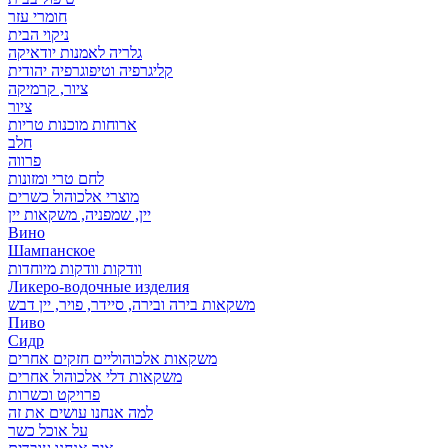
חומרי עזר
ניקוי הבית
גלריה לאמנות יודאיקה
קליגרפיה וטיפוגרפיה יהודית
ציור, קרמיקה
ציור
ארוחות מוכנות טריות
חלב
פרווה
לחם טרי ומזונות
מוצרי אלכוהול כשרים
יין, שמפניה, משקאות יין
Вино
Шампанское
וודקות וודקות מיוחדות
Ликеро-водочные изделия
משקאות בירה ובירה, סיידר, פויר, יין דבש
Пиво
Сидр
משקאות אלכוהוליים חזקים אחרים
משקאות דלי אלכוהול אחרים
פרויקט וכשרות
למה אנחנו עושים את זה
על אוכל כשר