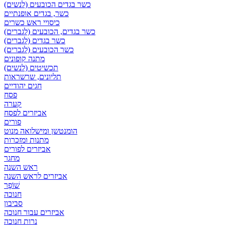
כשר בגדים הכובעים (לנשים)
כשר, בגדים אופנתיים
כיסויי ראש כשרים
כשר בגדים, הכובעים (לגברים)
כשר בגדים (לגברים)
כשר הכובעים (לגברים)
מתנה קופונים
תכשיטים (לנשים)
תליונים, שרשראות
חגים יהודיים
פסח
קערה
אביזרים לפסח
פורים
הומנטשן ומישלואה מנוט
מתנות ומזכרות
אביזרים לפורים
מחגר
ראש השנה
אביזרים לראש השנה
שׁוֹפָר
חנוכה
סביבון
אביזרים עבור חנוכה
נרות חנוכה