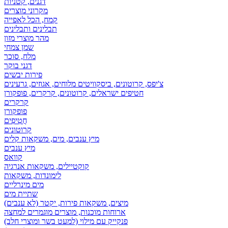
דגנים, קטניות
מקרוני מוצרים
קמח, הכל לאפייה
תבלינים ותבלינים
מהר מוצרי מזון
שמן צמחי
מלח, סוכר
דגני בוקר
פירות יבשים
צ'יפס, קרוטונים, ביסקוויטים מלוחים, אגוזים, גרעינים
חטיפים ישראלים, קרוטונים, קרקרים, פופקורן
קרקרים
פופקורן
חֲטִיפִים
קרוטונים
מיץ ענבים, מים, משקאות קלים
מיץ ענבים
קוואס
קוקטיילים, משקאות אנרגיה
לימונדות, משקאות
מים מינרליים
שתיית מים
מיצים, משקאות פירות, יקטר (לא ענבים)
ארוחות מוכנות, מוצרים מוגמרים למחצה
פנקייק עם מילוי (למעט בשר ומוצרי חלב)