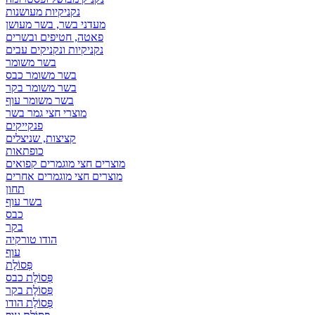
נקניקיות מעושנות
מעדני בשר, בשר מעושן
פאטה, חטיפים ובשרים
נקניקיות ונקניקים עבים
בשר משומר
בשר משומר כבס
בשר משומר בקר
בשר משומר עוף
מוצרי חצי גמר בשר
פנקייקים
קציצות, שניצלים
כופתאות
מוצרים חצי מוגמרים קפואים
מוצרים חצי מוגמרים אחרים
תחון
בשר עוף
כבס
בקר
הודו טורקיה
עוף
פְּסוֹלֶת
פְּסוֹלֶת כבס
פְּסוֹלֶת בקר
פְּסוֹלֶת הודו