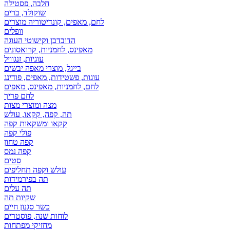
חלבה, פסטילה
שוקולד, ברים
לחם, מאפים, קונדיטוריה מוצרים
וופלים
הדובדבן וקישוטי העוגה
מאפינס, לחמניות, קרואסונים
עוגיות, זנגוויל
בייגל, מוצרי מאפה יבשים
עוגות, פשטידות, מאפים, פודינג
לחם, לחמניות, מאפינס, מאפים
לחם פריך
מצה ומוצרי מצות
תה, קפה, קקאו, עולש
קקאו ומשקאות קפה
פולי קפה
קפה טחון
קפה נמס
סטים
עולש וקפה תחליפים
תה בפירמידות
תה עלים
שקיות תה
כשר סגנון חיים
לוחות שנה, פוסטרים
מחזיקי מפתחות