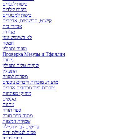
כיפות לגברים
כיפות לילדים
כיפות למבוגרים
קישוט, תכשיטים, אביזרים
אביזרי בית
מנורות
לא בשימוש זמני
חמסה
מזוזוה ותפילין
Проверка Мезузы и Тфиллин
מזוזות
שקיות טלית ותפילין
התפילין
מקרים למזוזה
מתנות, מזכרות ודברים נוספים
מזכרות ונייר מכתבים אחרים
מחזיקי מפתחות
מגנטים
מתנות
ספר תורה
מתנה ספר תורה
שמירת המצוות
פריטים לברית מילה
פכים לנטילת ידים
נרות זיכרון