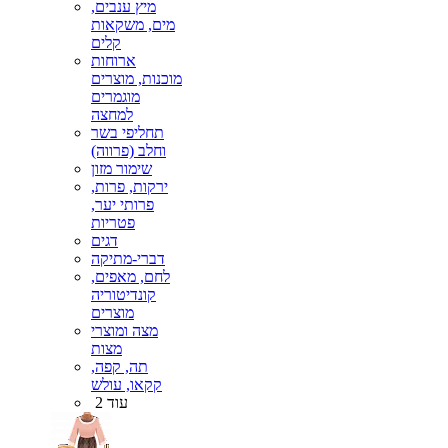
מיץ ענבים,
מים, משקאות
קלים
ארוחות
מוכנות, מוצרים
מוגמרים
למחצה
תחליפי בשר
וחלב (פרווה)
שימור מזון
ירקות, פרות,
פרותי יער,
פטריות
דגים
דברי-מתיקה
לחם, מאפים,
קונדיטוריה
מוצרים
מצה ומוצרי
מצות
תה, קפה,
קקאו, עולש
עוד 2