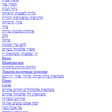
חומרי עזר
ניקוי הבית
גלריה לאמנות יודאיקה
קליגרפיה וטיפוגרפיה יהודית
ציור, קרמיקה
ציור
ארוחות מוכנות טריות
חלב
פרווה
לחם טרי ומזונות
מוצרי אלכוהול כשרים
יין, שמפניה, משקאות יין
Вино
Шампанское
וודקות וודקות מיוחדות
Ликеро-водочные изделия
משקאות בירה ובירה, סיידר, פויר, יין דבש
Пиво
Сидр
משקאות אלכוהוליים חזקים אחרים
משקאות דלי אלכוהול אחרים
פרויקט וכשרות
למה אנחנו עושים את זה
על אוכל כשר