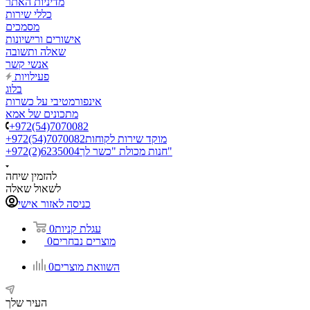
מדיניות האתר
כללי שירות
מסמכים
אישורים ורישיונות
שאלה ותשובה
אנשי קשר
פעילויות
בלוג
אינפורמטיבי על כשרות
מתכונים של אמא
+972(54)7070082
מוקד שירות לקוחות
+972(54)7070082
חנות מכולת "כשר לך"
+972(2)6235004
להזמין שיחה
לשאול שאלה
כניסה לאזור אישי
עגלת קניות
0
מוצרים נבחרים
0
השוואת מוצרים
0
העיר שלך