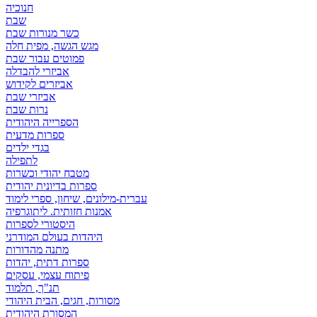
חנוכיה
שבת
כשר מנורות שבת
מגש הגשה, מפית חלה
פמוטים עבור שבת
אביזרי להבדלה
אביזרים לקידוש
אביזרי שבת
נרות שבת
הספרייה היהודית
ספרות מדעית
בגדי ילדים
לתפילה
מטבח יהודי וכשרות
ספרות בדיונית יהודית
עברית-מילונים, שיחון, ספרי לימוד
אמנות חזותית. ליתוגרפיה
היסטורי לספרות
היהדות בעולם המודרני
מתנה מהדורות
ספרות דתית, יהדות
פיתוח עצמי, עסקים
תנ"ך, תלמוד
מסורות, חגים, הבית היהודי
המסורת היהודית