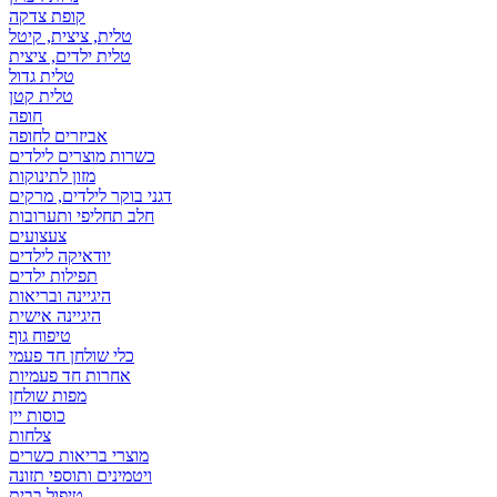
קופת צדקה
טלית, ציצית, קיטל
טלית ילדים, ציצית
טלית גדול
טלית קטן
אביזרים לחופה
כשרות מוצרים לילדים
מזון לתינוקות
דגני בוקר לילדים, מרקים
חלב תחליפי ותערובות
צעצועים
יודאיקה לילדים
תפילות ילדים
היגיינה ובריאות
היגיינה אישית
טיפוח גוף
כלי שולחן חד פעמי
אחרות חד פעמיות
מפות שולחן
כוסות יין
צלחות
מוצרי בריאות כשרים
ויטמינים ותוספי תזונה
טיפול בבית