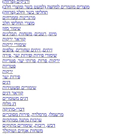
ורניקים (פרווה)
מוצרים מוגמרים למחצה (למעט בשר ומוצרי חלב)
תחליפי בשר וחלב (פרווה)
מרגרינות וממרחים
מוצרי תחליפי חלב
שימור מזון
מיונז, רטבים, משחות, תבלינים
קוויאר ירקות
שימורי ירקות
זיתים, זיתים שחורים, צלפים
שימורי פירות ופירות יער, פירה
ירקות, פרות, פרותי יער, פטריות
פטריות
ירקות
פירות יער
דגים
שימורים ופשטידות
קוויאר דגים
דגים משומרים
דג מלוח
דברי-מתיקה
מרשמלו, מרמלדה, פירות מסוכרים
ערכות מתנה ממתקים
דבש, ריבות, שימורים מתוקים
משחות אגוזים ושוקולד