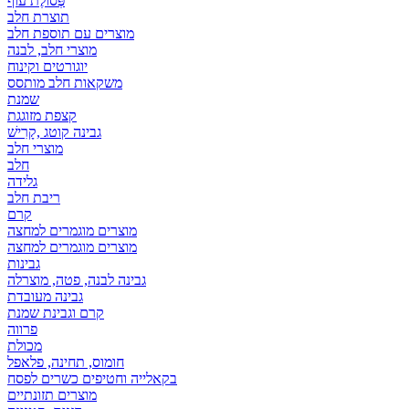
פְּסוֹלֶת עוף
תוצרת חלב
מוצרים עם תוספת חלב
מוצרי חלב, לבנה
יוגורטים וקינוח
משקאות חלב מותסס
שמנת
קצפת מזוגגת
גבינה קוטג ,קָרִישׁ
מוצרי חלב
חלב
גלידה
ריבת חלב
קרם
מוצרים מוגמרים למחצה
מוצרים מוגמרים למחצה
גבינות
גבינה לבנה, פטה, מוצרלה
גבינה מעובדת
קרם וגבינת שמנת
פרווה
מכולת
חומוס, תחינה, פלאפל
בקאלייה וחטיפים כשרים לפסח
מוצרים תזונתיים