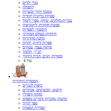
בגדי ילדים
לתפילה
מטבח יהודי וכשרות
ספרות בדיונית יהודית
עברית-מילונים, שיחון, ספרי לימוד
אמנות חזותית. ליתוגרפיה
היסטורי לספרות
היהדות בעולם המודרני
מתנה מהדורות
ספרות דתית, יהדות
פיתוח עצמי, עסקים
תנ"ך, תלמוד
מסורות, חגים, הבית היהודי
עוד 4
המסורת היהודית
כיפות לגברים
קישוט, תכשיטים, אביזרים
מזוזוה ותפילין
מתנות, מזכרות ודברים נוספים
ספר תורה
שמירת המצוות