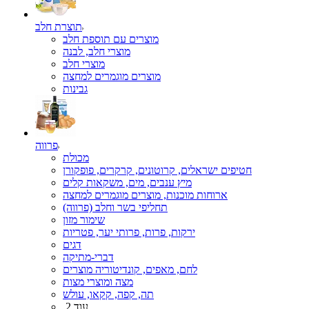
תוצרת חלב
מוצרים עם תוספת חלב
מוצרי חלב, לבנה
מוצרי חלב
מוצרים מוגמרים למחצה
גבינות
פרווה
מכולת
חטיפים ישראלים, קרוטונים, קרקרים, פופקורן
מיץ ענבים, מים, משקאות קלים
ארוחות מוכנות, מוצרים מוגמרים למחצה
תחליפי בשר וחלב (פרווה)
שימור מזון
ירקות, פרות, פרותי יער, פטריות
דגים
דברי-מתיקה
לחם, מאפים, קונדיטוריה מוצרים
מצה ומוצרי מצות
תה, קפה, קקאו, עולש
עוד 2