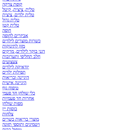
קופת צדקה
טלית, ציצית, קיטל
טלית ילדים, ציצית
טלית גדול
טלית קטן
אביזרים לחופה
כשרות מוצרים לילדים
מזון לתינוקות
דגני בוקר לילדים, מרקים
חלב תחליפי ותערובות
צעצועים
יודאיקה לילדים
תפילות ילדים
היגיינה ובריאות
היגיינה אישית
טיפוח גוף
כלי שולחן חד פעמי
אחרות חד פעמיות
מפות שולחן
כוסות יין
צלחות
מוצרי בריאות כשרים
ויטמינים ותוספי תזונה
טיפול בבית