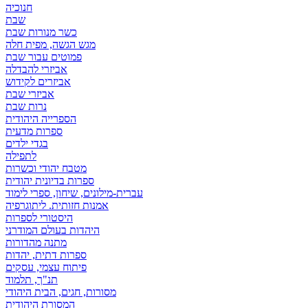
חנוכיה
שבת
כשר מנורות שבת
מגש הגשה, מפית חלה
פמוטים עבור שבת
אביזרי להבדלה
אביזרים לקידוש
אביזרי שבת
נרות שבת
הספרייה היהודית
ספרות מדעית
בגדי ילדים
לתפילה
מטבח יהודי וכשרות
ספרות בדיונית יהודית
עברית-מילונים, שיחון, ספרי לימוד
אמנות חזותית. ליתוגרפיה
היסטורי לספרות
היהדות בעולם המודרני
מתנה מהדורות
ספרות דתית, יהדות
פיתוח עצמי, עסקים
תנ"ך, תלמוד
מסורות, חגים, הבית היהודי
המסורת היהודית