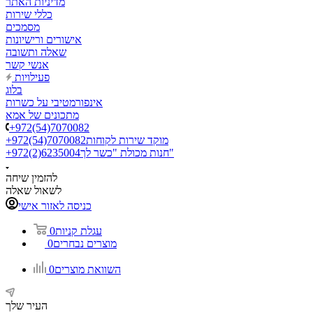
מדיניות האתר
כללי שירות
מסמכים
אישורים ורישיונות
שאלה ותשובה
אנשי קשר
פעילויות
בלוג
אינפורמטיבי על כשרות
מתכונים של אמא
+972(54)7070082
מוקד שירות לקוחות
+972(54)7070082
חנות מכולת "כשר לך"
+972(2)6235004
להזמין שיחה
לשאול שאלה
כניסה לאזור אישי
עגלת קניות
0
מוצרים נבחרים
0
השוואת מוצרים
0
העיר שלך