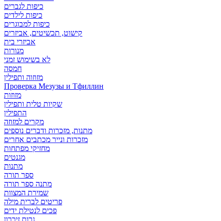
כיפות לגברים
כיפות לילדים
כיפות למבוגרים
קישוט, תכשיטים, אביזרים
אביזרי בית
מנורות
לא בשימוש זמני
חמסה
מזוזוה ותפילין
Проверка Мезузы и Тфиллин
מזוזות
שקיות טלית ותפילין
התפילין
מקרים למזוזה
מתנות, מזכרות ודברים נוספים
מזכרות ונייר מכתבים אחרים
מחזיקי מפתחות
מגנטים
מתנות
ספר תורה
מתנה ספר תורה
שמירת המצוות
פריטים לברית מילה
פכים לנטילת ידים
נרות זיכרון