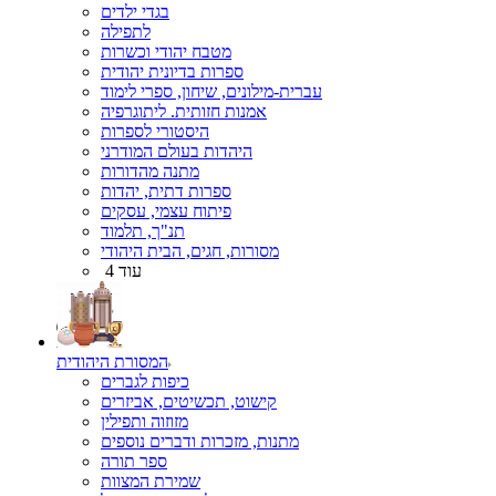
בגדי ילדים
לתפילה
מטבח יהודי וכשרות
ספרות בדיונית יהודית
עברית-מילונים, שיחון, ספרי לימוד
אמנות חזותית. ליתוגרפיה
היסטורי לספרות
היהדות בעולם המודרני
מתנה מהדורות
ספרות דתית, יהדות
פיתוח עצמי, עסקים
תנ"ך, תלמוד
מסורות, חגים, הבית היהודי
עוד 4
המסורת היהודית
כיפות לגברים
קישוט, תכשיטים, אביזרים
מזוזוה ותפילין
מתנות, מזכרות ודברים נוספים
ספר תורה
שמירת המצוות