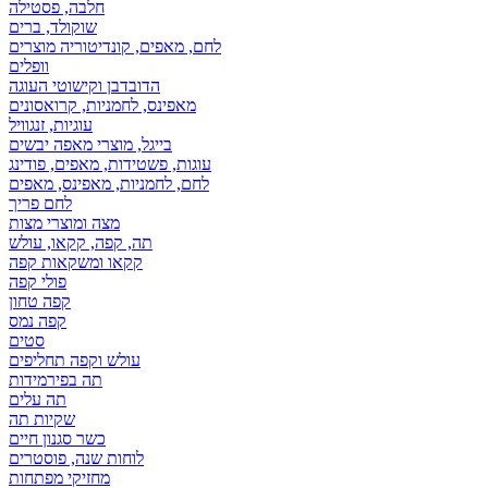
חלבה, פסטילה
שוקולד, ברים
לחם, מאפים, קונדיטוריה מוצרים
וופלים
הדובדבן וקישוטי העוגה
מאפינס, לחמניות, קרואסונים
עוגיות, זנגוויל
בייגל, מוצרי מאפה יבשים
עוגות, פשטידות, מאפים, פודינג
לחם, לחמניות, מאפינס, מאפים
לחם פריך
מצה ומוצרי מצות
תה, קפה, קקאו, עולש
קקאו ומשקאות קפה
פולי קפה
קפה טחון
קפה נמס
סטים
עולש וקפה תחליפים
תה בפירמידות
תה עלים
שקיות תה
כשר סגנון חיים
לוחות שנה, פוסטרים
מחזיקי מפתחות