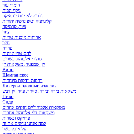
חומרי עזר
ניקוי הבית
גלריה לאמנות יודאיקה
קליגרפיה וטיפוגרפיה יהודית
ציור, קרמיקה
ציור
ארוחות מוכנות טריות
חלב
פרווה
לחם טרי ומזונות
מוצרי אלכוהול כשרים
יין, שמפניה, משקאות יין
Вино
Шампанское
וודקות וודקות מיוחדות
Ликеро-водочные изделия
משקאות בירה ובירה, סיידר, פויר, יין דבש
Пиво
Сидр
משקאות אלכוהוליים חזקים אחרים
משקאות דלי אלכוהול אחרים
פרויקט וכשרות
למה אנחנו עושים את זה
על אוכל כשר