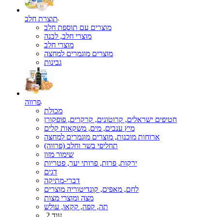
תוצרת חלב
מוצרים עם תוספת חלב
מוצרי חלב, לבנה
מוצרי חלב
מוצרים מוגמרים למחצה
גבינות
פרווה
מכולת
חטיפים ישראלים, קרוטונים, קרקרים, פופקורן
מיץ ענבים, מים, משקאות קלים
ארוחות מוכנות, מוצרים מוגמרים למחצה
תחליפי בשר וחלב (פרווה)
שימור מזון
ירקות, פרות, פרותי יער, פטריות
דגים
דברי-מתיקה
לחם, מאפים, קונדיטוריה מוצרים
מצה ומוצרי מצות
תה, קפה, קקאו, עולש
עוד 2