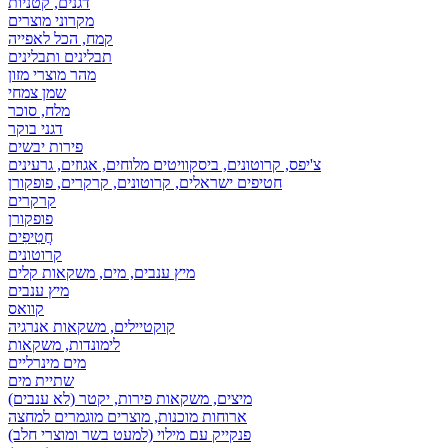
דגנים, קטניות
מקרוני מוצרים
קמח, הכל לאפייה
תבלינים ותבלינים
מהר מוצרי מזון
שמן צמחי
מלח, סוכר
דגני בוקר
פירות יבשים
צ'יפס, קרוטונים, ביסקוויטים מלוחים, אגוזים, גרעינים
חטיפים ישראלים, קרוטונים, קרקרים, פופקורן
קרקרים
פופקורן
חֲטִיפִים
קרוטונים
מיץ ענבים, מים, משקאות קלים
מיץ ענבים
קוואס
קוקטיילים, משקאות אנרגיה
לימונדות, משקאות
מים מינרליים
שתיית מים
מיצים, משקאות פירות, יקטר (לא ענבים)
ארוחות מוכנות, מוצרים מוגמרים למחצה
פנקייק עם מילוי (למעט בשר ומוצרי חלב)