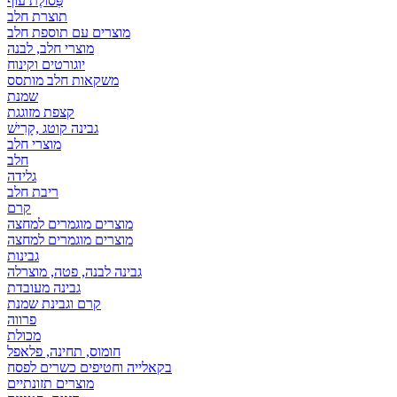
פְּסוֹלֶת עוף
תוצרת חלב
מוצרים עם תוספת חלב
מוצרי חלב, לבנה
יוגורטים וקינוח
משקאות חלב מותסס
שמנת
קצפת מזוגגת
גבינה קוטג ,קָרִישׁ
מוצרי חלב
חלב
גלידה
ריבת חלב
קרם
מוצרים מוגמרים למחצה
מוצרים מוגמרים למחצה
גבינות
גבינה לבנה, פטה, מוצרלה
גבינה מעובדת
קרם וגבינת שמנת
פרווה
מכולת
חומוס, תחינה, פלאפל
בקאלייה וחטיפים כשרים לפסח
מוצרים תזונתיים