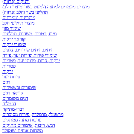
ורניקים (פרווה)
מוצרים מוגמרים למחצה (למעט בשר ומוצרי חלב)
תחליפי בשר וחלב (פרווה)
מרגרינות וממרחים
מוצרי תחליפי חלב
שימור מזון
מיונז, רטבים, משחות, תבלינים
קוויאר ירקות
שימורי ירקות
זיתים, זיתים שחורים, צלפים
שימורי פירות ופירות יער, פירה
ירקות, פרות, פרותי יער, פטריות
פטריות
ירקות
פירות יער
דגים
שימורים ופשטידות
קוויאר דגים
דגים משומרים
דג מלוח
דברי-מתיקה
מרשמלו, מרמלדה, פירות מסוכרים
ערכות מתנה ממתקים
דבש, ריבות, שימורים מתוקים
משחות אגוזים ושוקולד