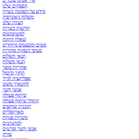
איך אנחנו עובדים
הספקים שלנו
מידע על הסמכה כשרה
משלוח גיאוגרפיה
הצוות שלנו
חדשות כשרות
למשתמשים
שאלון הקונה
סטים ומבצעים מיוחדים
סעיפי הנפקת סחורות
תנאי תשלום
תנאי משלוח
אחריות מוצר
החזר וביטול
אפליקציה לנייד
להשאיר משוב
אנשי קשר
שיתוף פעולה
התחל שיתוף פעולה
תוכנית שותפים
מארקפלייס
משרות פנויות
למתנדבים
אנשי קשר ופרטים
עזרה