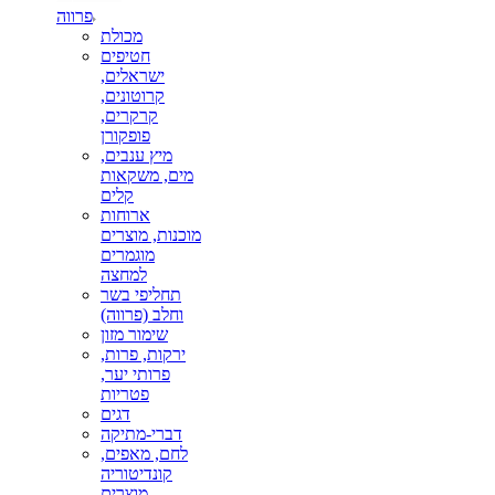
פרווה
מכולת
חטיפים
ישראלים,
קרוטונים,
קרקרים,
פופקורן
מיץ ענבים,
מים, משקאות
קלים
ארוחות
מוכנות, מוצרים
מוגמרים
למחצה
תחליפי בשר
וחלב (פרווה)
שימור מזון
ירקות, פרות,
פרותי יער,
פטריות
דגים
דברי-מתיקה
לחם, מאפים,
קונדיטוריה
מוצרים