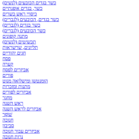
כשר בגדים הכובעים (לנשים)
כשר, בגדים אופנתיים
כיסויי ראש כשרים
כשר בגדים, הכובעים (לגברים)
כשר בגדים (לגברים)
כשר הכובעים (לגברים)
מתנה קופונים
תכשיטים (לנשים)
תליונים, שרשראות
חגים יהודיים
פסח
קערה
אביזרים לפסח
פורים
הומנטשן ומישלואה מנוט
מתנות ומזכרות
אביזרים לפורים
מחגר
ראש השנה
אביזרים לראש השנה
שׁוֹפָר
חנוכה
סביבון
אביזרים עבור חנוכה
נרות חנוכה