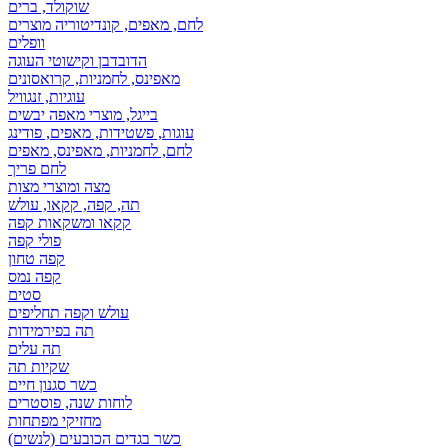
שוקולד, ברים
לחם, מאפים, קונדיטוריה מוצרים
וופלים
הדובדבן וקישוטי העוגה
מאפינס, לחמניות, קרואסונים
עוגיות, זנגוויל
בייגל, מוצרי מאפה יבשים
עוגות, פשטידות, מאפים, פודינג
לחם, לחמניות, מאפינס, מאפים
לחם פריך
מצה ומוצרי מצות
תה, קפה, קקאו, עולש
קקאו ומשקאות קפה
פולי קפה
קפה טחון
קפה נמס
סטים
עולש וקפה תחליפים
תה בפירמידות
תה עלים
שקיות תה
כשר סגנון חיים
לוחות שנה, פוסטרים
מחזיקי מפתחות
כשר בגדים הכובעים (לנשים)