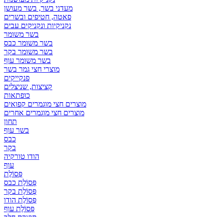
מעדני בשר, בשר מעושן
פאטה, חטיפים ובשרים
נקניקיות ונקניקים עבים
בשר משומר
בשר משומר כבס
בשר משומר בקר
בשר משומר עוף
מוצרי חצי גמר בשר
פנקייקים
קציצות, שניצלים
כופתאות
מוצרים חצי מוגמרים קפואים
מוצרים חצי מוגמרים אחרים
תחון
בשר עוף
כבס
בקר
הודו טורקיה
עוף
פְּסוֹלֶת
פְּסוֹלֶת כבס
פְּסוֹלֶת בקר
פְּסוֹלֶת הודו
פְּסוֹלֶת עוף