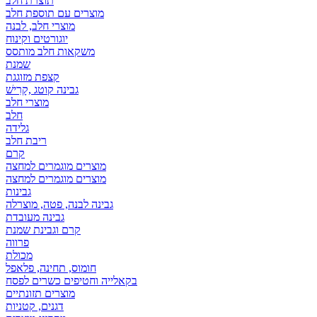
תוצרת חלב
מוצרים עם תוספת חלב
מוצרי חלב, לבנה
יוגורטים וקינוח
משקאות חלב מותסס
שמנת
קצפת מזוגגת
גבינה קוטג ,קָרִישׁ
מוצרי חלב
חלב
גלידה
ריבת חלב
קרם
מוצרים מוגמרים למחצה
מוצרים מוגמרים למחצה
גבינות
גבינה לבנה, פטה, מוצרלה
גבינה מעובדת
קרם וגבינת שמנת
פרווה
מכולת
חומוס, תחינה, פלאפל
בקאלייה וחטיפים כשרים לפסח
מוצרים תזונתיים
דגנים, קטניות