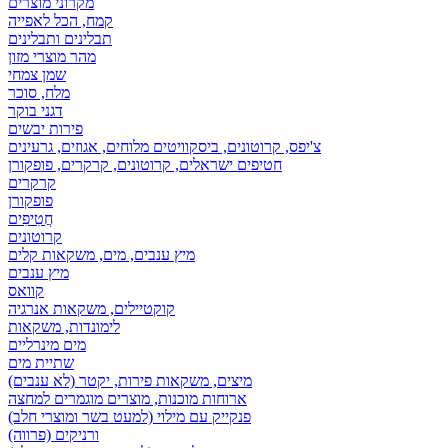
מקרוני מוצרים
קמח, הכל לאפייה
תבלינים ותבלינים
מהר מוצרי מזון
שמן צמחי
מלח, סוכר
דגני בוקר
פירות יבשים
צ'יפס, קרוטונים, ביסקוויטים מלוחים, אגוזים, גרעינים
חטיפים ישראלים, קרוטונים, קרקרים, פופקורן
קרקרים
פופקורן
חֲטִיפִים
קרוטונים
מיץ ענבים, מים, משקאות קלים
מיץ ענבים
קוואס
קוקטיילים, משקאות אנרגיה
לימונדות, משקאות
מים מינרליים
שתיית מים
מיצים, משקאות פירות, יקטר (לא ענבים)
ארוחות מוכנות, מוצרים מוגמרים למחצה
פנקייק עם מילוי (למעט בשר ומוצרי חלב)
ורניקים (פרווה)