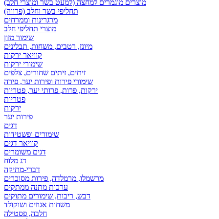
מוצרים מוגמרים למחצה (למעט בשר ומוצרי חלב)
תחליפי בשר וחלב (פרווה)
מרגרינות וממרחים
מוצרי תחליפי חלב
שימור מזון
מיונז, רטבים, משחות, תבלינים
קוויאר ירקות
שימורי ירקות
זיתים, זיתים שחורים, צלפים
שימורי פירות ופירות יער, פירה
ירקות, פרות, פרותי יער, פטריות
פטריות
ירקות
פירות יער
דגים
שימורים ופשטידות
קוויאר דגים
דגים משומרים
דג מלוח
דברי-מתיקה
מרשמלו, מרמלדה, פירות מסוכרים
ערכות מתנה ממתקים
דבש, ריבות, שימורים מתוקים
משחות אגוזים ושוקולד
חלבה, פסטילה