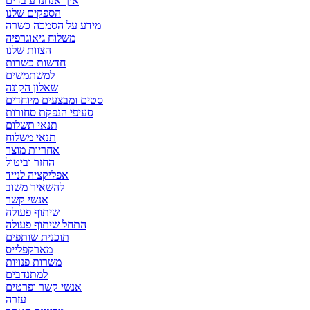
איך אנחנו עובדים
הספקים שלנו
מידע על הסמכה כשרה
משלוח גיאוגרפיה
הצוות שלנו
חדשות כשרות
למשתמשים
שאלון הקונה
סטים ומבצעים מיוחדים
סעיפי הנפקת סחורות
תנאי תשלום
תנאי משלוח
אחריות מוצר
החזר וביטול
אפליקציה לנייד
להשאיר משוב
אנשי קשר
שיתוף פעולה
התחל שיתוף פעולה
תוכנית שותפים
מארקפלייס
משרות פנויות
למתנדבים
אנשי קשר ופרטים
עזרה