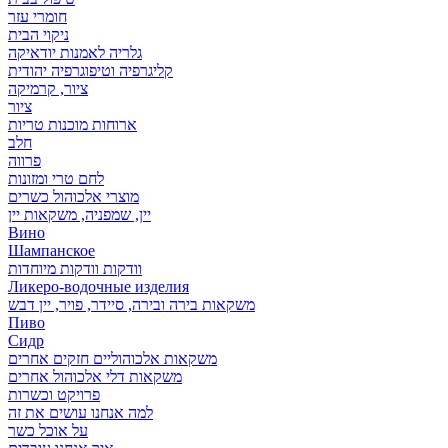
חומרי עזר
ניקוי הבית
גלריה לאמנות יודאיקה
קליגרפיה וטיפוגרפיה יהודית
ציור, קרמיקה
ציור
ארוחות מוכנות טריות
חלב
פרווה
לחם טרי ומזונות
מוצרי אלכוהול כשרים
יין, שמפניה, משקאות יין
Вино
Шампанское
וודקות וודקות מיוחדות
Ликеро-водочные изделия
משקאות בירה ובירה, סיידר, פויר, יין דבש
Пиво
Сидр
משקאות אלכוהוליים חזקים אחרים
משקאות דלי אלכוהול אחרים
פרויקט וכשרות
למה אנחנו עושים את זה
על אוכל כשר