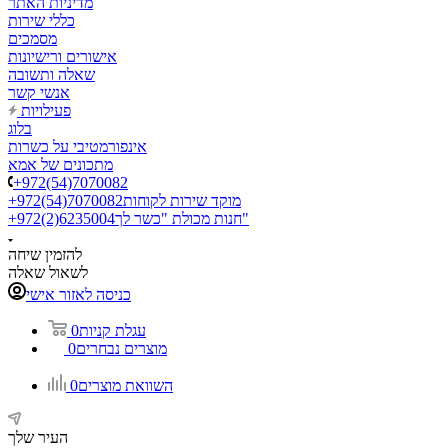
מדיניות האתר
כללי שירות
מסמכים
אישורים ורישיונות
שאלה ותשובה
אנשי קשר
פעילויות
בלוג
אינפורמטיבי על כשרות
מתכונים של אמא
+972(54)7070082
מוקד שירות לקוחות
+972(54)7070082
חנות מכולת "כשר לך"
+972(2)6235004
להזמין שיחה
לשאול שאלה
כניסה לאזור אישי
עגלת קניות
0
מוצרים נבחרים
0
השוואת מוצרים
0
העיר שלך