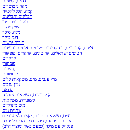
דגנים, קטניות
מקרוני מוצרים
קמח, הכל לאפייה
תבלינים ותבלינים
מהר מוצרי מזון
שמן צמחי
מלח, סוכר
דגני בוקר
פירות יבשים
צ'יפס, קרוטונים, ביסקוויטים מלוחים, אגוזים, גרעינים
חטיפים ישראלים, קרוטונים, קרקרים, פופקורן
קרקרים
פופקורן
חֲטִיפִים
קרוטונים
מיץ ענבים, מים, משקאות קלים
מיץ ענבים
קוואס
קוקטיילים, משקאות אנרגיה
לימונדות, משקאות
מים מינרליים
שתיית מים
מיצים, משקאות פירות, יקטר (לא ענבים)
ארוחות מוכנות, מוצרים מוגמרים למחצה
פנקייק עם מילוי (למעט בשר ומוצרי חלב)