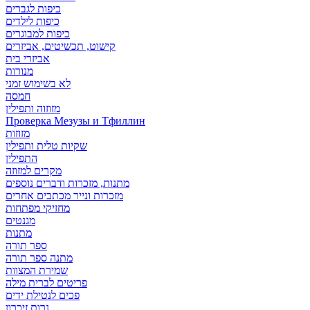
כיפות לגברים
כיפות לילדים
כיפות למבוגרים
קישוט, תכשיטים, אביזרים
אביזרי בית
מנורות
לא בשימוש זמני
חמסה
מזוזוה ותפילין
Проверка Мезузы и Тфиллин
מזוזות
שקיות טלית ותפילין
התפילין
מקרים למזוזה
מתנות, מזכרות ודברים נוספים
מזכרות ונייר מכתבים אחרים
מחזיקי מפתחות
מגנטים
מתנות
ספר תורה
מתנה ספר תורה
שמירת המצוות
פריטים לברית מילה
פכים לנטילת ידים
נרות זיכרון