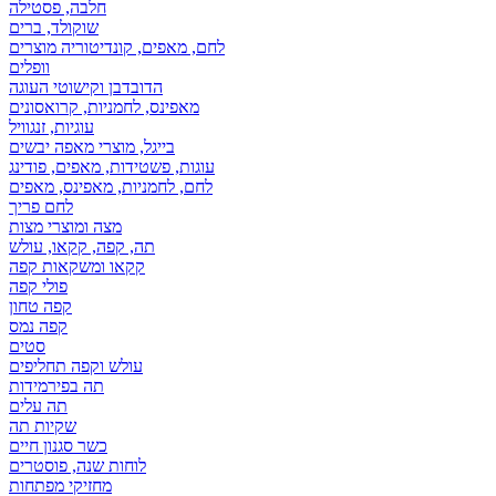
חלבה, פסטילה
שוקולד, ברים
לחם, מאפים, קונדיטוריה מוצרים
וופלים
הדובדבן וקישוטי העוגה
מאפינס, לחמניות, קרואסונים
עוגיות, זנגוויל
בייגל, מוצרי מאפה יבשים
עוגות, פשטידות, מאפים, פודינג
לחם, לחמניות, מאפינס, מאפים
לחם פריך
מצה ומוצרי מצות
תה, קפה, קקאו, עולש
קקאו ומשקאות קפה
פולי קפה
קפה טחון
קפה נמס
סטים
עולש וקפה תחליפים
תה בפירמידות
תה עלים
שקיות תה
כשר סגנון חיים
לוחות שנה, פוסטרים
מחזיקי מפתחות