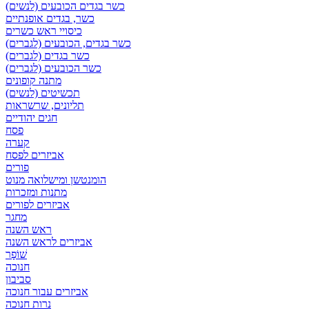
כשר בגדים הכובעים (לנשים)
כשר, בגדים אופנתיים
כיסויי ראש כשרים
כשר בגדים, הכובעים (לגברים)
כשר בגדים (לגברים)
כשר הכובעים (לגברים)
מתנה קופונים
תכשיטים (לנשים)
תליונים, שרשראות
חגים יהודיים
פסח
קערה
אביזרים לפסח
פורים
הומנטשן ומישלואה מנוט
מתנות ומזכרות
אביזרים לפורים
מחגר
ראש השנה
אביזרים לראש השנה
שׁוֹפָר
חנוכה
סביבון
אביזרים עבור חנוכה
נרות חנוכה