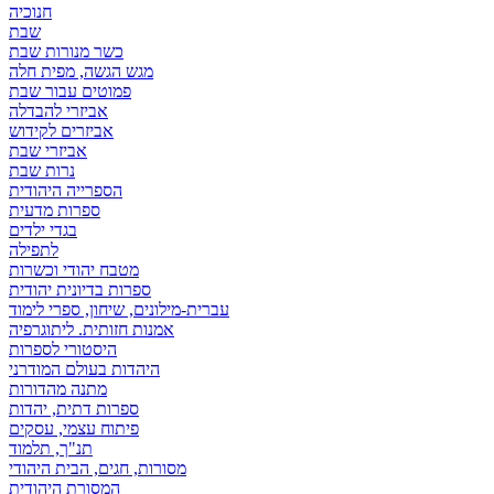
חנוכיה
שבת
כשר מנורות שבת
מגש הגשה, מפית חלה
פמוטים עבור שבת
אביזרי להבדלה
אביזרים לקידוש
אביזרי שבת
נרות שבת
הספרייה היהודית
ספרות מדעית
בגדי ילדים
לתפילה
מטבח יהודי וכשרות
ספרות בדיונית יהודית
עברית-מילונים, שיחון, ספרי לימוד
אמנות חזותית. ליתוגרפיה
היסטורי לספרות
היהדות בעולם המודרני
מתנה מהדורות
ספרות דתית, יהדות
פיתוח עצמי, עסקים
תנ"ך, תלמוד
מסורות, חגים, הבית היהודי
המסורת היהודית