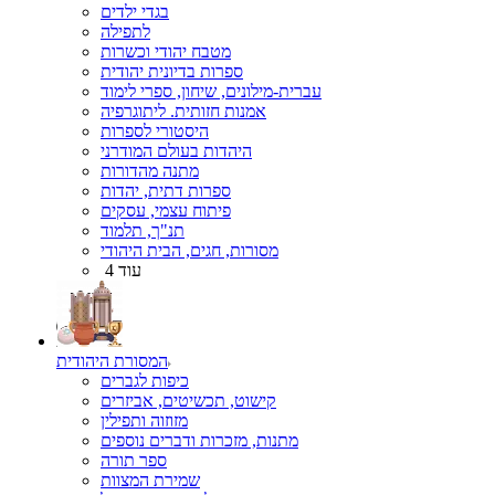
בגדי ילדים
לתפילה
מטבח יהודי וכשרות
ספרות בדיונית יהודית
עברית-מילונים, שיחון, ספרי לימוד
אמנות חזותית. ליתוגרפיה
היסטורי לספרות
היהדות בעולם המודרני
מתנה מהדורות
ספרות דתית, יהדות
פיתוח עצמי, עסקים
תנ"ך, תלמוד
מסורות, חגים, הבית היהודי
עוד 4
המסורת היהודית
כיפות לגברים
קישוט, תכשיטים, אביזרים
מזוזוה ותפילין
מתנות, מזכרות ודברים נוספים
ספר תורה
שמירת המצוות