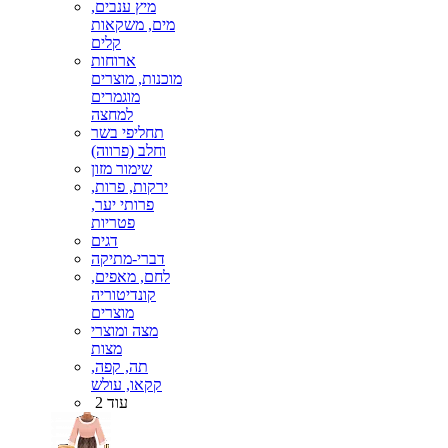
מיץ ענבים,
מים, משקאות
קלים
ארוחות
מוכנות, מוצרים
מוגמרים
למחצה
תחליפי בשר
וחלב (פרווה)
שימור מזון
ירקות, פרות,
פרותי יער,
פטריות
דגים
דברי-מתיקה
לחם, מאפים,
קונדיטוריה
מוצרים
מצה ומוצרי
מצות
תה, קפה,
קקאו, עולש
עוד 2