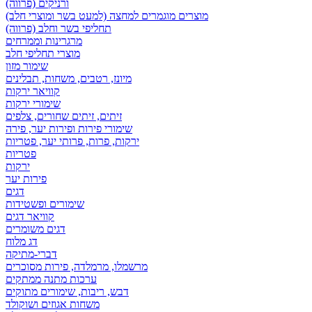
ורניקים (פרווה)
מוצרים מוגמרים למחצה (למעט בשר ומוצרי חלב)
תחליפי בשר וחלב (פרווה)
מרגרינות וממרחים
מוצרי תחליפי חלב
שימור מזון
מיונז, רטבים, משחות, תבלינים
קוויאר ירקות
שימורי ירקות
זיתים, זיתים שחורים, צלפים
שימורי פירות ופירות יער, פירה
ירקות, פרות, פרותי יער, פטריות
פטריות
ירקות
פירות יער
דגים
שימורים ופשטידות
קוויאר דגים
דגים משומרים
דג מלוח
דברי-מתיקה
מרשמלו, מרמלדה, פירות מסוכרים
ערכות מתנה ממתקים
דבש, ריבות, שימורים מתוקים
משחות אגוזים ושוקולד