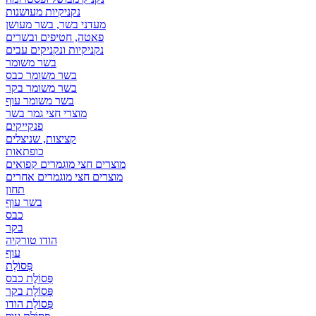
נקניקיות מעושנות
מעדני בשר, בשר מעושן
פאטה, חטיפים ובשרים
נקניקיות ונקניקים עבים
בשר משומר
בשר משומר כבס
בשר משומר בקר
בשר משומר עוף
מוצרי חצי גמר בשר
פנקייקים
קציצות, שניצלים
כופתאות
מוצרים חצי מוגמרים קפואים
מוצרים חצי מוגמרים אחרים
תחון
בשר עוף
כבס
בקר
הודו טורקיה
עוף
פְּסוֹלֶת
פְּסוֹלֶת כבס
פְּסוֹלֶת בקר
פְּסוֹלֶת הודו