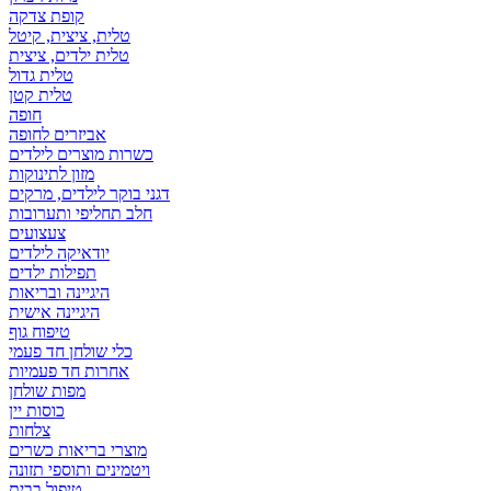
קופת צדקה
טלית, ציצית, קיטל
טלית ילדים, ציצית
טלית גדול
טלית קטן
אביזרים לחופה
כשרות מוצרים לילדים
מזון לתינוקות
דגני בוקר לילדים, מרקים
חלב תחליפי ותערובות
צעצועים
יודאיקה לילדים
תפילות ילדים
היגיינה ובריאות
היגיינה אישית
טיפוח גוף
כלי שולחן חד פעמי
אחרות חד פעמיות
מפות שולחן
כוסות יין
צלחות
מוצרי בריאות כשרים
ויטמינים ותוספי תזונה
טיפול בבית