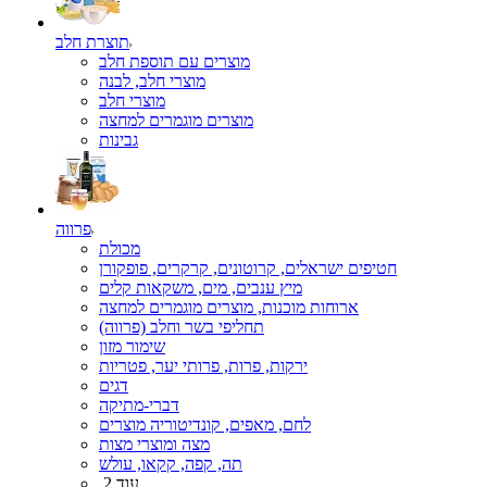
תוצרת חלב
מוצרים עם תוספת חלב
מוצרי חלב, לבנה
מוצרי חלב
מוצרים מוגמרים למחצה
גבינות
פרווה
מכולת
חטיפים ישראלים, קרוטונים, קרקרים, פופקורן
מיץ ענבים, מים, משקאות קלים
ארוחות מוכנות, מוצרים מוגמרים למחצה
תחליפי בשר וחלב (פרווה)
שימור מזון
ירקות, פרות, פרותי יער, פטריות
דגים
דברי-מתיקה
לחם, מאפים, קונדיטוריה מוצרים
מצה ומוצרי מצות
תה, קפה, קקאו, עולש
עוד 2