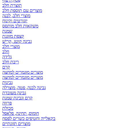
פְּסוֹלֶת עוף
תוצרת חלב
מוצרים עם תוספת חלב
מוצרי חלב, לבנה
יוגורטים וקינוח
משקאות חלב מותסס
שמנת
קצפת מזוגגת
גבינה קוטג ,קָרִישׁ
מוצרי חלב
חלב
גלידה
ריבת חלב
קרם
מוצרים מוגמרים למחצה
מוצרים מוגמרים למחצה
גבינות
גבינה לבנה, פטה, מוצרלה
גבינה מעובדת
קרם וגבינת שמנת
פרווה
מכולת
חומוס, תחינה, פלאפל
בקאלייה וחטיפים כשרים לפסח
מוצרים תזונתיים