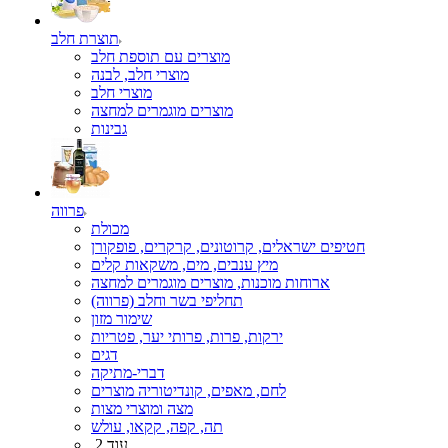
תוצרת חלב
מוצרים עם תוספת חלב
מוצרי חלב, לבנה
מוצרי חלב
מוצרים מוגמרים למחצה
גבינות
פרווה
מכולת
חטיפים ישראלים, קרוטונים, קרקרים, פופקורן
מיץ ענבים, מים, משקאות קלים
ארוחות מוכנות, מוצרים מוגמרים למחצה
תחליפי בשר וחלב (פרווה)
שימור מזון
ירקות, פרות, פרותי יער, פטריות
דגים
דברי-מתיקה
לחם, מאפים, קונדיטוריה מוצרים
מצה ומוצרי מצות
תה, קפה, קקאו, עולש
עוד 2