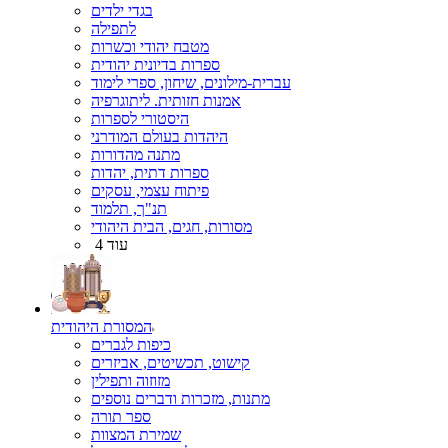
בגדי ילדים
לתפילה
מטבח יהודי וכשרות
ספרות בדיונית יהודית
עברית-מילונים, שיחון, ספרי לימוד
אמנות חזותית. ליתוגרפיה
היסטורי לספרות
היהדות בעולם המודרני
מתנה מהדורות
ספרות דתית, יהדות
פיתוח עצמי, עסקים
תנ"ך, תלמוד
מסורות, חגים, הבית היהודי
עוד 4
המסורת היהודית
כיפות לגברים
קישוט, תכשיטים, אביזרים
מזוזוה ותפילין
מתנות, מזכרות ודברים נוספים
ספר תורה
שמירת המצוות