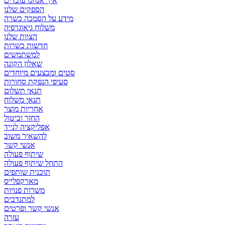
איך אנחנו עובדים
הספקים שלנו
מידע על הסמכה כשרה
משלוח גיאוגרפיה
הצוות שלנו
חדשות כשרות
למשתמשים
שאלון הקונה
סטים ומבצעים מיוחדים
סעיפי הנפקת סחורות
תנאי תשלום
תנאי משלוח
אחריות מוצר
החזר וביטול
אפליקציה לנייד
להשאיר משוב
אנשי קשר
שיתוף פעולה
התחל שיתוף פעולה
תוכנית שותפים
מארקפלייס
משרות פנויות
למתנדבים
אנשי קשר ופרטים
עזרה