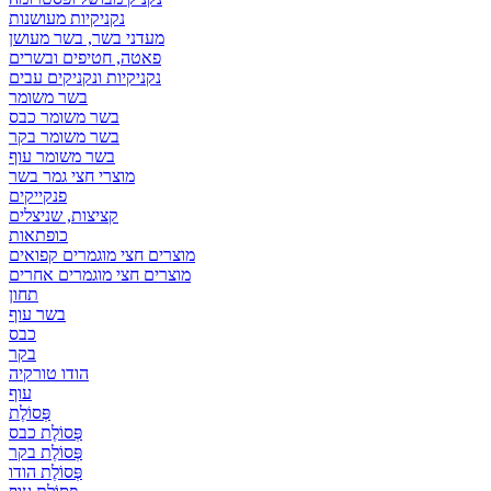
נקניקיות מעושנות
מעדני בשר, בשר מעושן
פאטה, חטיפים ובשרים
נקניקיות ונקניקים עבים
בשר משומר
בשר משומר כבס
בשר משומר בקר
בשר משומר עוף
מוצרי חצי גמר בשר
פנקייקים
קציצות, שניצלים
כופתאות
מוצרים חצי מוגמרים קפואים
מוצרים חצי מוגמרים אחרים
תחון
בשר עוף
כבס
בקר
הודו טורקיה
עוף
פְּסוֹלֶת
פְּסוֹלֶת כבס
פְּסוֹלֶת בקר
פְּסוֹלֶת הודו