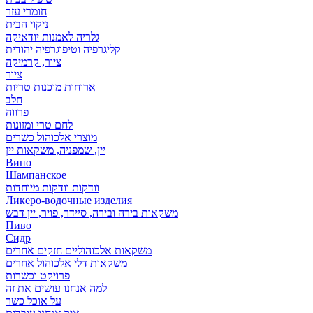
חומרי עזר
ניקוי הבית
גלריה לאמנות יודאיקה
קליגרפיה וטיפוגרפיה יהודית
ציור, קרמיקה
ציור
ארוחות מוכנות טריות
חלב
פרווה
לחם טרי ומזונות
מוצרי אלכוהול כשרים
יין, שמפניה, משקאות יין
Вино
Шампанское
וודקות וודקות מיוחדות
Ликеро-водочные изделия
משקאות בירה ובירה, סיידר, פויר, יין דבש
Пиво
Сидр
משקאות אלכוהוליים חזקים אחרים
משקאות דלי אלכוהול אחרים
פרויקט וכשרות
למה אנחנו עושים את זה
על אוכל כשר