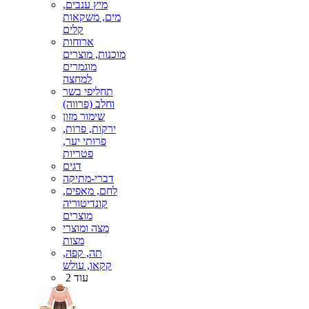
מיץ ענבים,
מים, משקאות
קלים
ארוחות
מוכנות, מוצרים
מוגמרים
למחצה
תחליפי בשר
וחלב (פרווה)
שימור מזון
ירקות, פרות,
פרותי יער,
פטריות
דגים
דברי-מתיקה
לחם, מאפים,
קונדיטוריה
מוצרים
מצה ומוצרי
מצות
תה, קפה,
קקאו, עולש
עוד 2