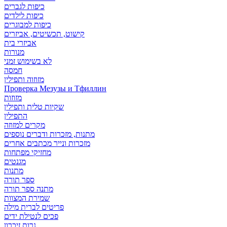
כיפות לגברים
כיפות לילדים
כיפות למבוגרים
קישוט, תכשיטים, אביזרים
אביזרי בית
מנורות
לא בשימוש זמני
חמסה
מזוזוה ותפילין
Проверка Мезузы и Тфиллин
מזוזות
שקיות טלית ותפילין
התפילין
מקרים למזוזה
מתנות, מזכרות ודברים נוספים
מזכרות ונייר מכתבים אחרים
מחזיקי מפתחות
מגנטים
מתנות
ספר תורה
מתנה ספר תורה
שמירת המצוות
פריטים לברית מילה
פכים לנטילת ידים
נרות זיכרון