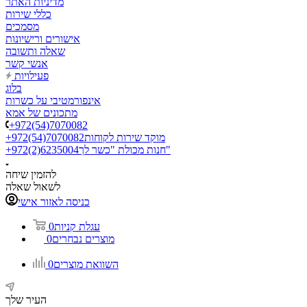
מדיניות האתר
כללי שירות
מסמכים
אישורים ורישיונות
שאלה ותשובה
אנשי קשר
פעילויות
בלוג
אינפורמטיבי על כשרות
מתכונים של אמא
+972(54)7070082
מוקד שירות לקוחות
+972(54)7070082
חנות מכולת "כשר לך"
+972(2)6235004
להזמין שיחה
לשאול שאלה
כניסה לאזור אישי
עגלת קניות
0
מוצרים נבחרים
0
השוואת מוצרים
0
העיר שלך