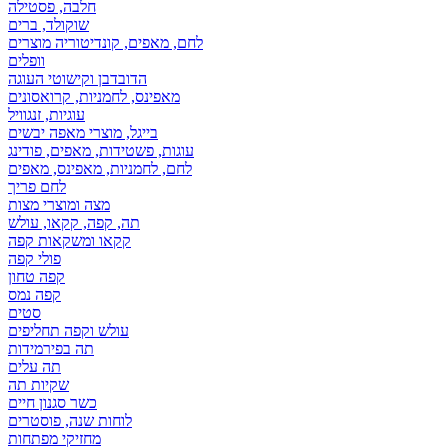
חלבה, פסטילה
שוקולד, ברים
לחם, מאפים, קונדיטוריה מוצרים
וופלים
הדובדבן וקישוטי העוגה
מאפינס, לחמניות, קרואסונים
עוגיות, זנגוויל
בייגל, מוצרי מאפה יבשים
עוגות, פשטידות, מאפים, פודינג
לחם, לחמניות, מאפינס, מאפים
לחם פריך
מצה ומוצרי מצות
תה, קפה, קקאו, עולש
קקאו ומשקאות קפה
פולי קפה
קפה טחון
קפה נמס
סטים
עולש וקפה תחליפים
תה בפירמידות
תה עלים
שקיות תה
כשר סגנון חיים
לוחות שנה, פוסטרים
מחזיקי מפתחות