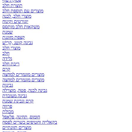
פְּסוֹלֶת עוף
תוצרת חלב
מוצרים עם תוספת חלב
מוצרי חלב, לבנה
יוגורטים וקינוח
משקאות חלב מותסס
שמנת
קצפת מזוגגת
גבינה קוטג ,קָרִישׁ
מוצרי חלב
חלב
גלידה
ריבת חלב
קרם
מוצרים מוגמרים למחצה
מוצרים מוגמרים למחצה
גבינות
גבינה לבנה, פטה, מוצרלה
גבינה מעובדת
קרם וגבינת שמנת
פרווה
מכולת
חומוס, תחינה, פלאפל
בקאלייה וחטיפים כשרים לפסח
מוצרים תזונתיים