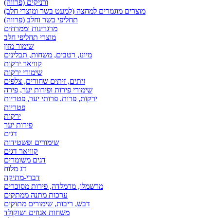
ורניקים (פרווה)
מוצרים מוגמרים למחצה (למעט בשר ומוצרי חלב)
תחליפי בשר וחלב (פרווה)
מרגרינות וממרחים
מוצרי תחליפי חלב
שימור מזון
מיונז, רטבים, משחות, תבלינים
קוויאר ירקות
שימורי ירקות
זיתים, זיתים שחורים, צלפים
שימורי פירות ופירות יער, פירה
ירקות, פרות, פרותי יער, פטריות
פטריות
ירקות
פירות יער
דגים
שימורים ופשטידות
קוויאר דגים
דגים משומרים
דג מלוח
דברי-מתיקה
מרשמלו, מרמלדה, פירות מסוכרים
ערכות מתנה ממתקים
דבש, ריבות, שימורים מתוקים
משחות אגוזים ושוקולד