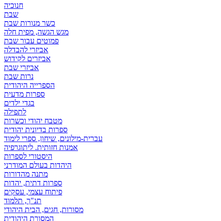
חנוכיה
שבת
כשר מנורות שבת
מגש הגשה, מפית חלה
פמוטים עבור שבת
אביזרי להבדלה
אביזרים לקידוש
אביזרי שבת
נרות שבת
הספרייה היהודית
ספרות מדעית
בגדי ילדים
לתפילה
מטבח יהודי וכשרות
ספרות בדיונית יהודית
עברית-מילונים, שיחון, ספרי לימוד
אמנות חזותית. ליתוגרפיה
היסטורי לספרות
היהדות בעולם המודרני
מתנה מהדורות
ספרות דתית, יהדות
פיתוח עצמי, עסקים
תנ"ך, תלמוד
מסורות, חגים, הבית היהודי
המסורת היהודית