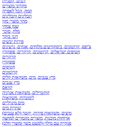
דגנים, קטניות
מקרוני מוצרים
קמח, הכל לאפייה
תבלינים ותבלינים
מהר מוצרי מזון
שמן צמחי
מלח, סוכר
דגני בוקר
פירות יבשים
צ'יפס, קרוטונים, ביסקוויטים מלוחים, אגוזים, גרעינים
חטיפים ישראלים, קרוטונים, קרקרים, פופקורן
קרקרים
פופקורן
חֲטִיפִים
קרוטונים
מיץ ענבים, מים, משקאות קלים
מיץ ענבים
קוואס
קוקטיילים, משקאות אנרגיה
לימונדות, משקאות
מים מינרליים
שתיית מים
מיצים, משקאות פירות, יקטר (לא ענבים)
ארוחות מוכנות, מוצרים מוגמרים למחצה
פנקייק עם מילוי (למעט בשר ומוצרי חלב)