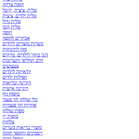
קופת צדקה
טלית, ציצית, קיטל
טלית ילדים, ציצית
טלית גדול
טלית קטן
אביזרים לחופה
כשרות מוצרים לילדים
מזון לתינוקות
דגני בוקר לילדים, מרקים
חלב תחליפי ותערובות
צעצועים
יודאיקה לילדים
תפילות ילדים
היגיינה ובריאות
היגיינה אישית
טיפוח גוף
כלי שולחן חד פעמי
אחרות חד פעמיות
מפות שולחן
כוסות יין
צלחות
מוצרי בריאות כשרים
ויטמינים ותוספי תזונה
טיפול בבית