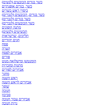
כשר בגדים הכובעים (לנשים)
כשר, בגדים אופנתיים
כיסויי ראש כשרים
כשר בגדים, הכובעים (לגברים)
כשר בגדים (לגברים)
כשר הכובעים (לגברים)
מתנה קופונים
תכשיטים (לנשים)
תליונים, שרשראות
חגים יהודיים
פסח
קערה
אביזרים לפסח
פורים
הומנטשן ומישלואה מנוט
מתנות ומזכרות
אביזרים לפורים
מחגר
ראש השנה
אביזרים לראש השנה
שׁוֹפָר
חנוכה
סביבון
אביזרים עבור חנוכה
נרות חנוכה