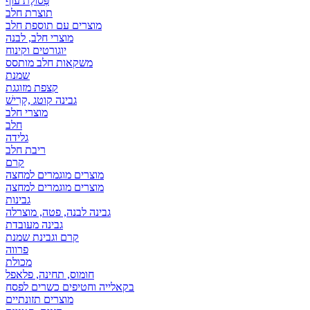
פְּסוֹלֶת עוף
תוצרת חלב
מוצרים עם תוספת חלב
מוצרי חלב, לבנה
יוגורטים וקינוח
משקאות חלב מותסס
שמנת
קצפת מזוגגת
גבינה קוטג ,קָרִישׁ
מוצרי חלב
חלב
גלידה
ריבת חלב
קרם
מוצרים מוגמרים למחצה
מוצרים מוגמרים למחצה
גבינות
גבינה לבנה, פטה, מוצרלה
גבינה מעובדת
קרם וגבינת שמנת
פרווה
מכולת
חומוס, תחינה, פלאפל
בקאלייה וחטיפים כשרים לפסח
מוצרים תזונתיים