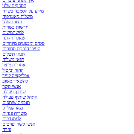
איך אנחנו עובדים
הספקים שלנו
מידע על הסמכה כשרה
משלוח גיאוגרפיה
הצוות שלנו
חדשות כשרות
למשתמשים
שאלון הקונה
סטים ומבצעים מיוחדים
סעיפי הנפקת סחורות
תנאי תשלום
תנאי משלוח
אחריות מוצר
החזר וביטול
אפליקציה לנייד
להשאיר משוב
אנשי קשר
שיתוף פעולה
התחל שיתוף פעולה
תוכנית שותפים
מארקפלייס
משרות פנויות
למתנדבים
אנשי קשר ופרטים
עזרה