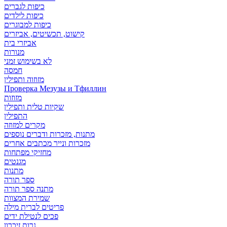
כיפות לגברים
כיפות לילדים
כיפות למבוגרים
קישוט, תכשיטים, אביזרים
אביזרי בית
מנורות
לא בשימוש זמני
חמסה
מזוזוה ותפילין
Проверка Мезузы и Тфиллин
מזוזות
שקיות טלית ותפילין
התפילין
מקרים למזוזה
מתנות, מזכרות ודברים נוספים
מזכרות ונייר מכתבים אחרים
מחזיקי מפתחות
מגנטים
מתנות
ספר תורה
מתנה ספר תורה
שמירת המצוות
פריטים לברית מילה
פכים לנטילת ידים
נרות זיכרון