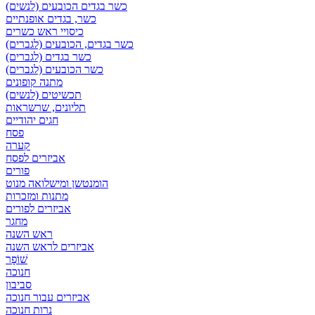
כשר בגדים הכובעים (לנשים)
כשר, בגדים אופנתיים
כיסויי ראש כשרים
כשר בגדים, הכובעים (לגברים)
כשר בגדים (לגברים)
כשר הכובעים (לגברים)
מתנה קופונים
תכשיטים (לנשים)
תליונים, שרשראות
חגים יהודיים
פסח
קערה
אביזרים לפסח
פורים
הומנטשן ומישלואה מנוט
מתנות ומזכרות
אביזרים לפורים
מחגר
ראש השנה
אביזרים לראש השנה
שׁוֹפָר
חנוכה
סביבון
אביזרים עבור חנוכה
נרות חנוכה