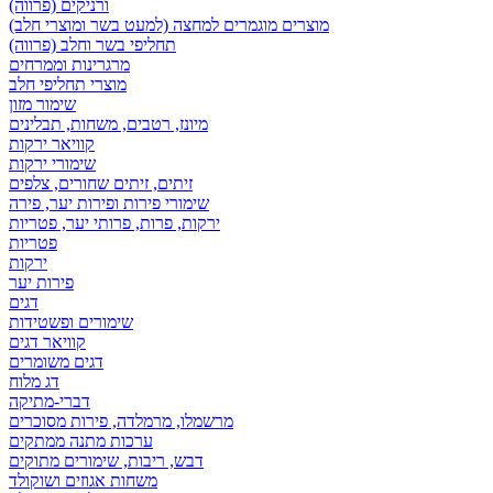
ורניקים (פרווה)
מוצרים מוגמרים למחצה (למעט בשר ומוצרי חלב)
תחליפי בשר וחלב (פרווה)
מרגרינות וממרחים
מוצרי תחליפי חלב
שימור מזון
מיונז, רטבים, משחות, תבלינים
קוויאר ירקות
שימורי ירקות
זיתים, זיתים שחורים, צלפים
שימורי פירות ופירות יער, פירה
ירקות, פרות, פרותי יער, פטריות
פטריות
ירקות
פירות יער
דגים
שימורים ופשטידות
קוויאר דגים
דגים משומרים
דג מלוח
דברי-מתיקה
מרשמלו, מרמלדה, פירות מסוכרים
ערכות מתנה ממתקים
דבש, ריבות, שימורים מתוקים
משחות אגוזים ושוקולד