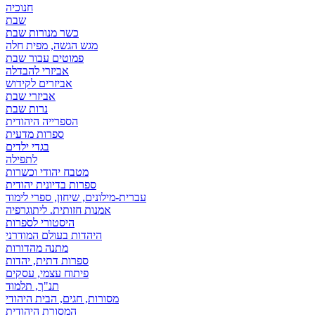
חנוכיה
שבת
כשר מנורות שבת
מגש הגשה, מפית חלה
פמוטים עבור שבת
אביזרי להבדלה
אביזרים לקידוש
אביזרי שבת
נרות שבת
הספרייה היהודית
ספרות מדעית
בגדי ילדים
לתפילה
מטבח יהודי וכשרות
ספרות בדיונית יהודית
עברית-מילונים, שיחון, ספרי לימוד
אמנות חזותית. ליתוגרפיה
היסטורי לספרות
היהדות בעולם המודרני
מתנה מהדורות
ספרות דתית, יהדות
פיתוח עצמי, עסקים
תנ"ך, תלמוד
מסורות, חגים, הבית היהודי
המסורת היהודית