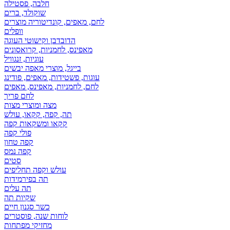
חלבה, פסטילה
שוקולד, ברים
לחם, מאפים, קונדיטוריה מוצרים
וופלים
הדובדבן וקישוטי העוגה
מאפינס, לחמניות, קרואסונים
עוגיות, זנגוויל
בייגל, מוצרי מאפה יבשים
עוגות, פשטידות, מאפים, פודינג
לחם, לחמניות, מאפינס, מאפים
לחם פריך
מצה ומוצרי מצות
תה, קפה, קקאו, עולש
קקאו ומשקאות קפה
פולי קפה
קפה טחון
קפה נמס
סטים
עולש וקפה תחליפים
תה בפירמידות
תה עלים
שקיות תה
כשר סגנון חיים
לוחות שנה, פוסטרים
מחזיקי מפתחות