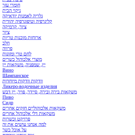
חומרי עזר
ניקוי הבית
גלריה לאמנות יודאיקה
קליגרפיה וטיפוגרפיה יהודית
ציור, קרמיקה
ציור
ארוחות מוכנות טריות
חלב
פרווה
לחם טרי ומזונות
מוצרי אלכוהול כשרים
יין, שמפניה, משקאות יין
Вино
Шампанское
וודקות וודקות מיוחדות
Ликеро-водочные изделия
משקאות בירה ובירה, סיידר, פויר, יין דבש
Пиво
Сидр
משקאות אלכוהוליים חזקים אחרים
משקאות דלי אלכוהול אחרים
פרויקט וכשרות
למה אנחנו עושים את זה
על אוכל כשר