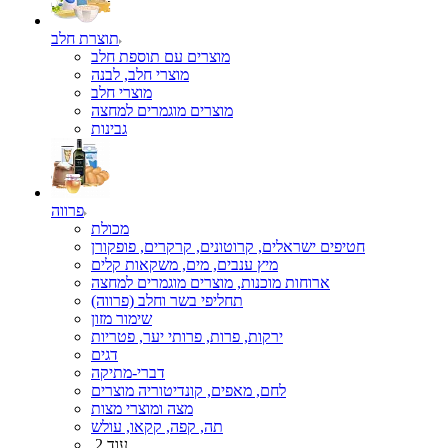
תוצרת חלב
מוצרים עם תוספת חלב
מוצרי חלב, לבנה
מוצרי חלב
מוצרים מוגמרים למחצה
גבינות
פרווה
מכולת
חטיפים ישראלים, קרוטונים, קרקרים, פופקורן
מיץ ענבים, מים, משקאות קלים
ארוחות מוכנות, מוצרים מוגמרים למחצה
תחליפי בשר וחלב (פרווה)
שימור מזון
ירקות, פרות, פרותי יער, פטריות
דגים
דברי-מתיקה
לחם, מאפים, קונדיטוריה מוצרים
מצה ומוצרי מצות
תה, קפה, קקאו, עולש
עוד 2