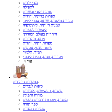
בגדי ילדים
לתפילה
מטבח יהודי וכשרות
ספרות בדיונית יהודית
עברית-מילונים, שיחון, ספרי לימוד
אמנות חזותית. ליתוגרפיה
היסטורי לספרות
היהדות בעולם המודרני
מתנה מהדורות
ספרות דתית, יהדות
פיתוח עצמי, עסקים
תנ"ך, תלמוד
מסורות, חגים, הבית היהודי
עוד 4
המסורת היהודית
כיפות לגברים
קישוט, תכשיטים, אביזרים
מזוזוה ותפילין
מתנות, מזכרות ודברים נוספים
ספר תורה
שמירת המצוות