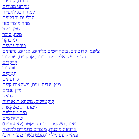
דגנים, קטניות
מקרוני מוצרים
קמח, הכל לאפייה
תבלינים ותבלינים
מהר מוצרי מזון
שמן צמחי
מלח, סוכר
דגני בוקר
פירות יבשים
צ'יפס, קרוטונים, ביסקוויטים מלוחים, אגוזים, גרעינים
חטיפים ישראלים, קרוטונים, קרקרים, פופקורן
קרקרים
פופקורן
חֲטִיפִים
קרוטונים
מיץ ענבים, מים, משקאות קלים
מיץ ענבים
קוואס
קוקטיילים, משקאות אנרגיה
לימונדות, משקאות
מים מינרליים
שתיית מים
מיצים, משקאות פירות, יקטר (לא ענבים)
ארוחות מוכנות, מוצרים מוגמרים למחצה
פנקייק עם מילוי (למעט בשר ומוצרי חלב)