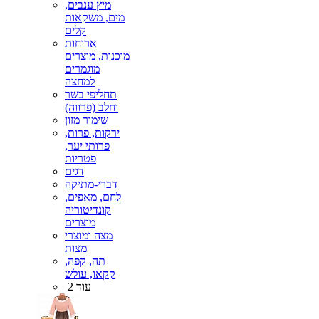
מיץ ענבים,
מים, משקאות
קלים
ארוחות
מוכנות, מוצרים
מוגמרים
למחצה
תחליפי בשר
וחלב (פרווה)
שימור מזון
ירקות, פרות,
פרותי יער,
פטריות
דגים
דברי-מתיקה
לחם, מאפים,
קונדיטוריה
מוצרים
מצה ומוצרי
מצות
תה, קפה,
קקאו, עולש
עוד 2