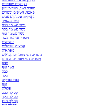
נקניקיות מעושנות
מעדני בשר, בשר מעושן
פאטה, חטיפים ובשרים
נקניקיות ונקניקים עבים
בשר משומר
בשר משומר כבס
בשר משומר בקר
בשר משומר עוף
מוצרי חצי גמר בשר
פנקייקים
קציצות, שניצלים
כופתאות
מוצרים חצי מוגמרים קפואים
מוצרים חצי מוגמרים אחרים
תחון
בשר עוף
כבס
בקר
הודו טורקיה
עוף
פְּסוֹלֶת
פְּסוֹלֶת כבס
פְּסוֹלֶת בקר
פְּסוֹלֶת הודו