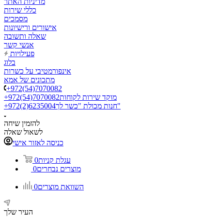
מדיניות האתר
כללי שירות
מסמכים
אישורים ורישיונות
שאלה ותשובה
אנשי קשר
פעילויות
בלוג
אינפורמטיבי על כשרות
מתכונים של אמא
+972(54)7070082
מוקד שירות לקוחות
+972(54)7070082
חנות מכולת "כשר לך"
+972(2)6235004
להזמין שיחה
לשאול שאלה
כניסה לאזור אישי
עגלת קניות
0
מוצרים נבחרים
0
השוואת מוצרים
0
העיר שלך