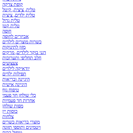
קופת צדקה
טלית, ציצית, קיטל
טלית ילדים, ציצית
טלית גדול
טלית קטן
אביזרים לחופה
כשרות מוצרים לילדים
מזון לתינוקות
דגני בוקר לילדים, מרקים
חלב תחליפי ותערובות
צעצועים
יודאיקה לילדים
תפילות ילדים
היגיינה ובריאות
היגיינה אישית
טיפוח גוף
כלי שולחן חד פעמי
אחרות חד פעמיות
מפות שולחן
כוסות יין
צלחות
מוצרי בריאות כשרים
ויטמינים ותוספי תזונה
טיפול בבית