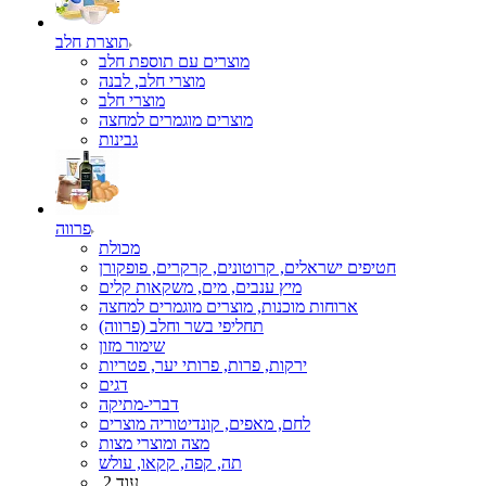
תוצרת חלב
מוצרים עם תוספת חלב
מוצרי חלב, לבנה
מוצרי חלב
מוצרים מוגמרים למחצה
גבינות
פרווה
מכולת
חטיפים ישראלים, קרוטונים, קרקרים, פופקורן
מיץ ענבים, מים, משקאות קלים
ארוחות מוכנות, מוצרים מוגמרים למחצה
תחליפי בשר וחלב (פרווה)
שימור מזון
ירקות, פרות, פרותי יער, פטריות
דגים
דברי-מתיקה
לחם, מאפים, קונדיטוריה מוצרים
מצה ומוצרי מצות
תה, קפה, קקאו, עולש
עוד 2