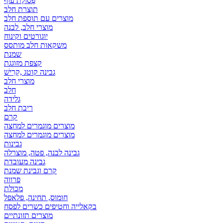
פְּסוֹלֶת עוף
תוצרת חלב
מוצרים עם תוספת חלב
מוצרי חלב, לבנה
יוגורטים וקינוח
משקאות חלב מותסס
שמנת
קצפת מזוגגת
גבינה קוטג ,קָרִישׁ
מוצרי חלב
חלב
גלידה
ריבת חלב
קרם
מוצרים מוגמרים למחצה
מוצרים מוגמרים למחצה
גבינות
גבינה לבנה, פטה, מוצרלה
גבינה מעובדת
קרם וגבינת שמנת
פרווה
מכולת
חומוס, תחינה, פלאפל
בקאלייה וחטיפים כשרים לפסח
מוצרים תזונתיים