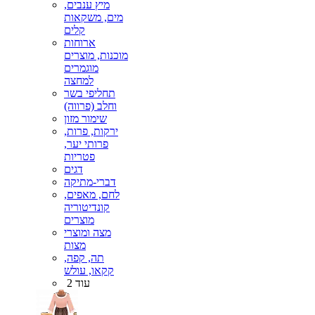
מיץ ענבים,
מים, משקאות
קלים
ארוחות
מוכנות, מוצרים
מוגמרים
למחצה
תחליפי בשר
וחלב (פרווה)
שימור מזון
ירקות, פרות,
פרותי יער,
פטריות
דגים
דברי-מתיקה
לחם, מאפים,
קונדיטוריה
מוצרים
מצה ומוצרי
מצות
תה, קפה,
קקאו, עולש
עוד 2