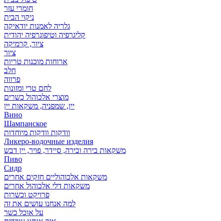
חומרי עזר
ניקוי הבית
גלריה לאמנות יודאיקה
קליגרפיה וטיפוגרפיה יהודית
ציור, קרמיקה
ציור
ארוחות מוכנות טריות
חלב
פרווה
לחם טרי ומזונות
מוצרי אלכוהול כשרים
יין, שמפניה, משקאות יין
Вино
Шампанское
וודקות וודקות מיוחדות
Ликеро-водочные изделия
משקאות בירה ובירה, סיידר, פויר, יין דבש
Пиво
Сидр
משקאות אלכוהוליים חזקים אחרים
משקאות דלי אלכוהול אחרים
פרויקט וכשרות
למה אנחנו עושים את זה
על אוכל כשר