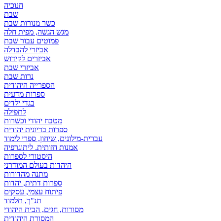
חנוכיה
שבת
כשר מנורות שבת
מגש הגשה, מפית חלה
פמוטים עבור שבת
אביזרי להבדלה
אביזרים לקידוש
אביזרי שבת
נרות שבת
הספרייה היהודית
ספרות מדעית
בגדי ילדים
לתפילה
מטבח יהודי וכשרות
ספרות בדיונית יהודית
עברית-מילונים, שיחון, ספרי לימוד
אמנות חזותית. ליתוגרפיה
היסטורי לספרות
היהדות בעולם המודרני
מתנה מהדורות
ספרות דתית, יהדות
פיתוח עצמי, עסקים
תנ"ך, תלמוד
מסורות, חגים, הבית היהודי
המסורת היהודית