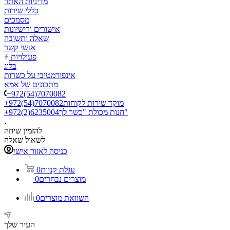
מדיניות האתר
כללי שירות
מסמכים
אישורים ורישיונות
שאלה ותשובה
אנשי קשר
פעילויות
בלוג
אינפורמטיבי על כשרות
מתכונים של אמא
+972(54)7070082
מוקד שירות לקוחות
+972(54)7070082
חנות מכולת "כשר לך"
+972(2)6235004
להזמין שיחה
לשאול שאלה
כניסה לאזור אישי
עגלת קניות
0
מוצרים נבחרים
0
השוואת מוצרים
0
העיר שלך