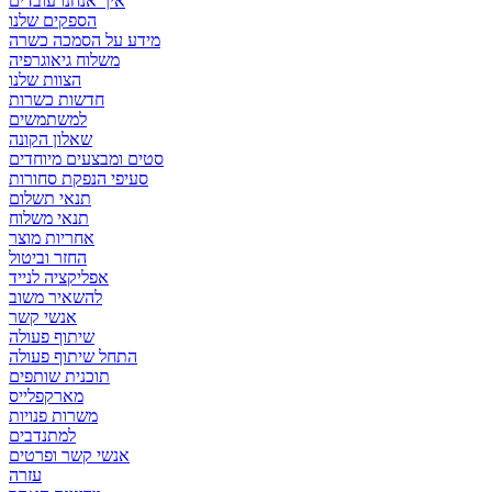
איך אנחנו עובדים
הספקים שלנו
מידע על הסמכה כשרה
משלוח גיאוגרפיה
הצוות שלנו
חדשות כשרות
למשתמשים
שאלון הקונה
סטים ומבצעים מיוחדים
סעיפי הנפקת סחורות
תנאי תשלום
תנאי משלוח
אחריות מוצר
החזר וביטול
אפליקציה לנייד
להשאיר משוב
אנשי קשר
שיתוף פעולה
התחל שיתוף פעולה
תוכנית שותפים
מארקפלייס
משרות פנויות
למתנדבים
אנשי קשר ופרטים
עזרה