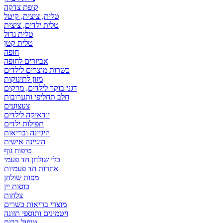
קופת צדקה
טלית, ציצית, קיטל
טלית ילדים, ציצית
טלית גדול
טלית קטן
אביזרים לחופה
כשרות מוצרים לילדים
מזון לתינוקות
דגני בוקר לילדים, מרקים
חלב תחליפי ותערובות
צעצועים
יודאיקה לילדים
תפילות ילדים
היגיינה ובריאות
היגיינה אישית
טיפוח גוף
כלי שולחן חד פעמי
אחרות חד פעמיות
מפות שולחן
כוסות יין
צלחות
מוצרי בריאות כשרים
ויטמינים ותוספי תזונה
טיפול בבית