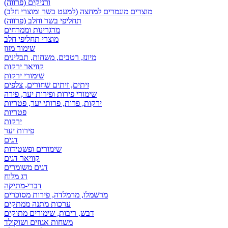
ורניקים (פרווה)
מוצרים מוגמרים למחצה (למעט בשר ומוצרי חלב)
תחליפי בשר וחלב (פרווה)
מרגרינות וממרחים
מוצרי תחליפי חלב
שימור מזון
מיונז, רטבים, משחות, תבלינים
קוויאר ירקות
שימורי ירקות
זיתים, זיתים שחורים, צלפים
שימורי פירות ופירות יער, פירה
ירקות, פרות, פרותי יער, פטריות
פטריות
ירקות
פירות יער
דגים
שימורים ופשטידות
קוויאר דגים
דגים משומרים
דג מלוח
דברי-מתיקה
מרשמלו, מרמלדה, פירות מסוכרים
ערכות מתנה ממתקים
דבש, ריבות, שימורים מתוקים
משחות אגוזים ושוקולד