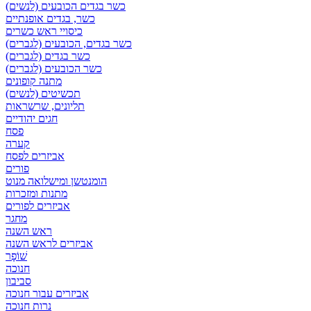
כשר בגדים הכובעים (לנשים)
כשר, בגדים אופנתיים
כיסויי ראש כשרים
כשר בגדים, הכובעים (לגברים)
כשר בגדים (לגברים)
כשר הכובעים (לגברים)
מתנה קופונים
תכשיטים (לנשים)
תליונים, שרשראות
חגים יהודיים
פסח
קערה
אביזרים לפסח
פורים
הומנטשן ומישלואה מנוט
מתנות ומזכרות
אביזרים לפורים
מחגר
ראש השנה
אביזרים לראש השנה
שׁוֹפָר
חנוכה
סביבון
אביזרים עבור חנוכה
נרות חנוכה