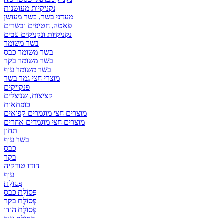
נקניקיות מעושנות
מעדני בשר, בשר מעושן
פאטה, חטיפים ובשרים
נקניקיות ונקניקים עבים
בשר משומר
בשר משומר כבס
בשר משומר בקר
בשר משומר עוף
מוצרי חצי גמר בשר
פנקייקים
קציצות, שניצלים
כופתאות
מוצרים חצי מוגמרים קפואים
מוצרים חצי מוגמרים אחרים
תחון
בשר עוף
כבס
בקר
הודו טורקיה
עוף
פְּסוֹלֶת
פְּסוֹלֶת כבס
פְּסוֹלֶת בקר
פְּסוֹלֶת הודו