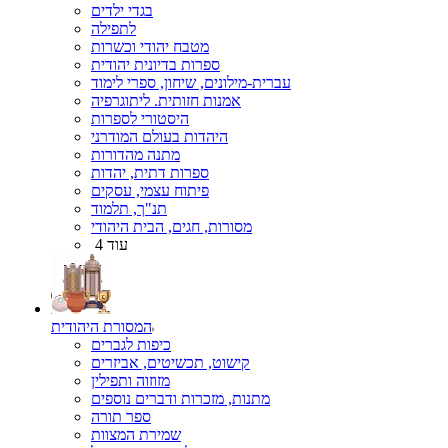
בגדי ילדים
לתפילה
מטבח יהודי וכשרות
ספרות בדיונית יהודית
עברית-מילונים, שיחון, ספרי לימוד
אמנות חזותית. ליתוגרפיה
היסטורי לספרות
היהדות בעולם המודרני
מתנה מהדורות
ספרות דתית, יהדות
פיתוח עצמי, עסקים
תנ"ך, תלמוד
מסורות, חגים, הבית היהודי
עוד 4
המסורת היהודית
כיפות לגברים
קישוט, תכשיטים, אביזרים
מזוזוה ותפילין
מתנות, מזכרות ודברים נוספים
ספר תורה
שמירת המצוות