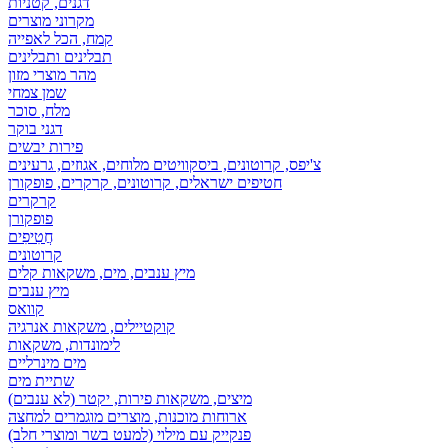
דגנים, קטניות
מקרוני מוצרים
קמח, הכל לאפייה
תבלינים ותבלינים
מהר מוצרי מזון
שמן צמחי
מלח, סוכר
דגני בוקר
פירות יבשים
צ'יפס, קרוטונים, ביסקוויטים מלוחים, אגוזים, גרעינים
חטיפים ישראלים, קרוטונים, קרקרים, פופקורן
קרקרים
פופקורן
חֲטִיפִים
קרוטונים
מיץ ענבים, מים, משקאות קלים
מיץ ענבים
קוואס
קוקטיילים, משקאות אנרגיה
לימונדות, משקאות
מים מינרליים
שתיית מים
מיצים, משקאות פירות, יקטר (לא ענבים)
ארוחות מוכנות, מוצרים מוגמרים למחצה
פנקייק עם מילוי (למעט בשר ומוצרי חלב)