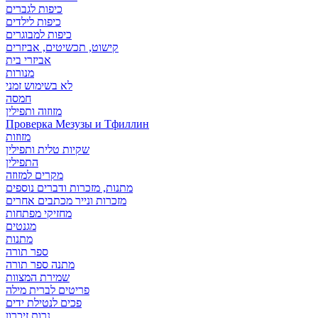
כיפות לגברים
כיפות לילדים
כיפות למבוגרים
קישוט, תכשיטים, אביזרים
אביזרי בית
מנורות
לא בשימוש זמני
חמסה
מזוזוה ותפילין
Проверка Мезузы и Тфиллин
מזוזות
שקיות טלית ותפילין
התפילין
מקרים למזוזה
מתנות, מזכרות ודברים נוספים
מזכרות ונייר מכתבים אחרים
מחזיקי מפתחות
מגנטים
מתנות
ספר תורה
מתנה ספר תורה
שמירת המצוות
פריטים לברית מילה
פכים לנטילת ידים
נרות זיכרון