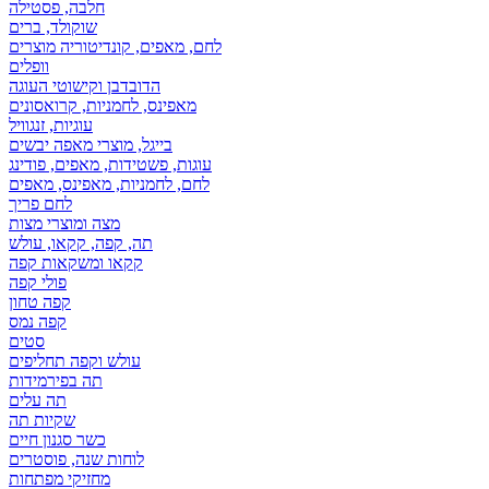
חלבה, פסטילה
שוקולד, ברים
לחם, מאפים, קונדיטוריה מוצרים
וופלים
הדובדבן וקישוטי העוגה
מאפינס, לחמניות, קרואסונים
עוגיות, זנגוויל
בייגל, מוצרי מאפה יבשים
עוגות, פשטידות, מאפים, פודינג
לחם, לחמניות, מאפינס, מאפים
לחם פריך
מצה ומוצרי מצות
תה, קפה, קקאו, עולש
קקאו ומשקאות קפה
פולי קפה
קפה טחון
קפה נמס
סטים
עולש וקפה תחליפים
תה בפירמידות
תה עלים
שקיות תה
כשר סגנון חיים
לוחות שנה, פוסטרים
מחזיקי מפתחות