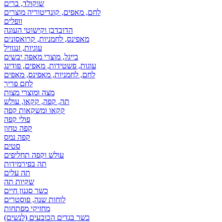
שוקולד, ברים
לחם, מאפים, קונדיטוריה מוצרים
וופלים
הדובדבן וקישוטי העוגה
מאפינס, לחמניות, קרואסונים
עוגיות, זנגוויל
בייגל, מוצרי מאפה יבשים
עוגות, פשטידות, מאפים, פודינג
לחם, לחמניות, מאפינס, מאפים
לחם פריך
מצה ומוצרי מצות
תה, קפה, קקאו, עולש
קקאו ומשקאות קפה
פולי קפה
קפה טחון
קפה נמס
סטים
עולש וקפה תחליפים
תה בפירמידות
תה עלים
שקיות תה
כשר סגנון חיים
לוחות שנה, פוסטרים
מחזיקי מפתחות
כשר בגדים הכובעים (לנשים)