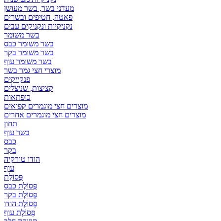
מעדני בשר, בשר מעושן
פאטה, חטיפים ובשרים
נקניקיות ונקניקים עבים
בשר משומר
בשר משומר כבס
בשר משומר בקר
בשר משומר עוף
מוצרי חצי גמר בשר
פנקייקים
קציצות, שניצלים
כופתאות
מוצרים חצי מוגמרים קפואים
מוצרים חצי מוגמרים אחרים
תחון
בשר עוף
כבס
בקר
הודו טורקיה
עוף
פְּסוֹלֶת
פְּסוֹלֶת כבס
פְּסוֹלֶת בקר
פְּסוֹלֶת הודו
פְּסוֹלֶת עוף