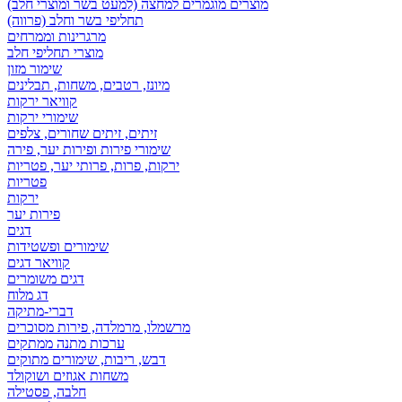
מוצרים מוגמרים למחצה (למעט בשר ומוצרי חלב)
תחליפי בשר וחלב (פרווה)
מרגרינות וממרחים
מוצרי תחליפי חלב
שימור מזון
מיונז, רטבים, משחות, תבלינים
קוויאר ירקות
שימורי ירקות
זיתים, זיתים שחורים, צלפים
שימורי פירות ופירות יער, פירה
ירקות, פרות, פרותי יער, פטריות
פטריות
ירקות
פירות יער
דגים
שימורים ופשטידות
קוויאר דגים
דגים משומרים
דג מלוח
דברי-מתיקה
מרשמלו, מרמלדה, פירות מסוכרים
ערכות מתנה ממתקים
דבש, ריבות, שימורים מתוקים
משחות אגוזים ושוקולד
חלבה, פסטילה