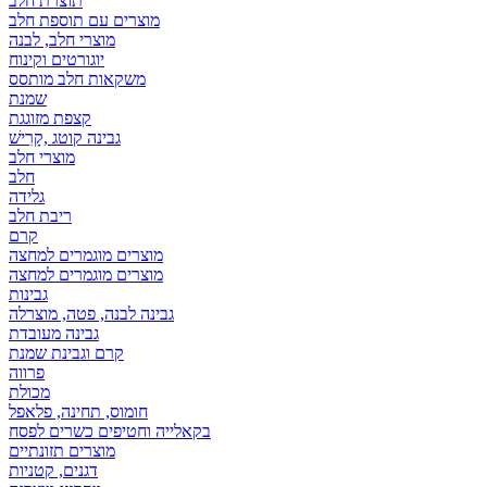
תוצרת חלב
מוצרים עם תוספת חלב
מוצרי חלב, לבנה
יוגורטים וקינוח
משקאות חלב מותסס
שמנת
קצפת מזוגגת
גבינה קוטג ,קָרִישׁ
מוצרי חלב
חלב
גלידה
ריבת חלב
קרם
מוצרים מוגמרים למחצה
מוצרים מוגמרים למחצה
גבינות
גבינה לבנה, פטה, מוצרלה
גבינה מעובדת
קרם וגבינת שמנת
פרווה
מכולת
חומוס, תחינה, פלאפל
בקאלייה וחטיפים כשרים לפסח
מוצרים תזונתיים
דגנים, קטניות