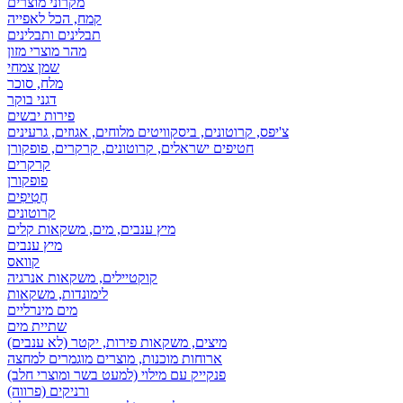
מקרוני מוצרים
קמח, הכל לאפייה
תבלינים ותבלינים
מהר מוצרי מזון
שמן צמחי
מלח, סוכר
דגני בוקר
פירות יבשים
צ'יפס, קרוטונים, ביסקוויטים מלוחים, אגוזים, גרעינים
חטיפים ישראלים, קרוטונים, קרקרים, פופקורן
קרקרים
פופקורן
חֲטִיפִים
קרוטונים
מיץ ענבים, מים, משקאות קלים
מיץ ענבים
קוואס
קוקטיילים, משקאות אנרגיה
לימונדות, משקאות
מים מינרליים
שתיית מים
מיצים, משקאות פירות, יקטר (לא ענבים)
ארוחות מוכנות, מוצרים מוגמרים למחצה
פנקייק עם מילוי (למעט בשר ומוצרי חלב)
ורניקים (פרווה)