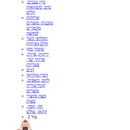
מיץ ענבים,
מים, משקאות
קלים
ארוחות
מוכנות, מוצרים
מוגמרים
למחצה
תחליפי בשר
וחלב (פרווה)
שימור מזון
ירקות, פרות,
פרותי יער,
פטריות
דגים
דברי-מתיקה
לחם, מאפים,
קונדיטוריה
מוצרים
מצה ומוצרי
מצות
תה, קפה,
קקאו, עולש
עוד 2