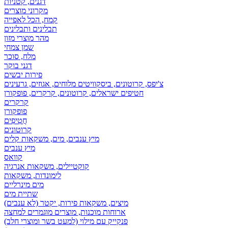
דגנים, קטניות
מקרוני מוצרים
קמח, הכל לאפייה
תבלינים ותבלינים
מהר מוצרי מזון
שמן צמחי
מלח, סוכר
דגני בוקר
פירות יבשים
צ'יפס, קרוטונים, ביסקוויטים מלוחים, אגוזים, גרעינים
חטיפים ישראלים, קרוטונים, קרקרים, פופקורן
קרקרים
פופקורן
חֲטִיפִים
קרוטונים
מיץ ענבים, מים, משקאות קלים
מיץ ענבים
קוואס
קוקטיילים, משקאות אנרגיה
לימונדות, משקאות
מים מינרליים
שתיית מים
מיצים, משקאות פירות, יקטר (לא ענבים)
ארוחות מוכנות, מוצרים מוגמרים למחצה
פנקייק עם מילוי (למעט בשר ומוצרי חלב)