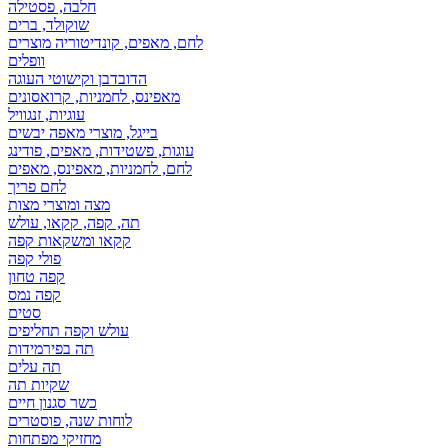
חלבה, פסטילה
שוקולד, ברים
לחם, מאפים, קונדיטוריה מוצרים
וופלים
הדובדבן וקישוטי העוגה
מאפינס, לחמניות, קרואסונים
עוגיות, זנגוויל
בייגל, מוצרי מאפה יבשים
עוגות, פשטידות, מאפים, פודינג
לחם, לחמניות, מאפינס, מאפים
לחם פריך
מצה ומוצרי מצות
תה, קפה, קקאו, עולש
קקאו ומשקאות קפה
פולי קפה
קפה טחון
קפה נמס
סטים
עולש וקפה תחליפים
תה בפירמידות
תה עלים
שקיות תה
כשר סגנון חיים
לוחות שנה, פוסטרים
מחזיקי מפתחות