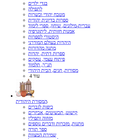
בגדי ילדים
לתפילה
מטבח יהודי וכשרות
ספרות בדיונית יהודית
עברית-מילונים, שיחון, ספרי לימוד
אמנות חזותית. ליתוגרפיה
היסטורי לספרות
היהדות בעולם המודרני
מתנה מהדורות
ספרות דתית, יהדות
פיתוח עצמי, עסקים
תנ"ך, תלמוד
מסורות, חגים, הבית היהודי
עוד 4
המסורת היהודית
כיפות לגברים
קישוט, תכשיטים, אביזרים
מזוזוה ותפילין
מתנות, מזכרות ודברים נוספים
ספר תורה
שמירת המצוות