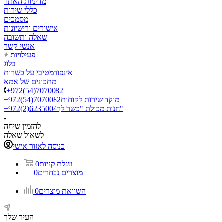
מדיניות האתר
כללי שירות
מסמכים
אישורים ורישיונות
שאלה ותשובה
אנשי קשר
פעילויות
בלוג
אינפורמטיבי על כשרות
מתכונים של אמא
+972(54)7070082
מוקד שירות לקוחות
+972(54)7070082
חנות מכולת "כשר לך"
+972(2)6235004
להזמין שיחה
לשאול שאלה
כניסה לאזור אישי
עגלת קניות
0
מוצרים נבחרים
0
השוואת מוצרים
0
העיר שלך