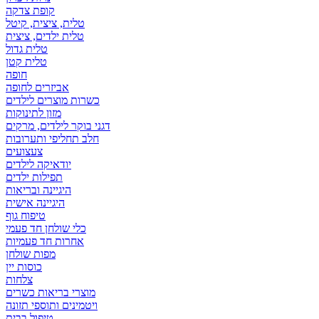
קופת צדקה
טלית, ציצית, קיטל
טלית ילדים, ציצית
טלית גדול
טלית קטן
אביזרים לחופה
כשרות מוצרים לילדים
מזון לתינוקות
דגני בוקר לילדים, מרקים
חלב תחליפי ותערובות
צעצועים
יודאיקה לילדים
תפילות ילדים
היגיינה ובריאות
היגיינה אישית
טיפוח גוף
כלי שולחן חד פעמי
אחרות חד פעמיות
מפות שולחן
כוסות יין
צלחות
מוצרי בריאות כשרים
ויטמינים ותוספי תזונה
טיפול בבית