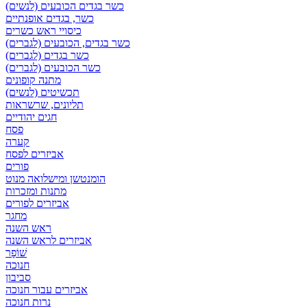
כשר בגדים הכובעים (לנשים)
כשר, בגדים אופנתיים
כיסויי ראש כשרים
כשר בגדים, הכובעים (לגברים)
כשר בגדים (לגברים)
כשר הכובעים (לגברים)
מתנה קופונים
תכשיטים (לנשים)
תליונים, שרשראות
חגים יהודיים
פסח
קערה
אביזרים לפסח
פורים
הומנטשן ומישלואה מנוט
מתנות ומזכרות
אביזרים לפורים
מחגר
ראש השנה
אביזרים לראש השנה
שׁוֹפָר
חנוכה
סביבון
אביזרים עבור חנוכה
נרות חנוכה