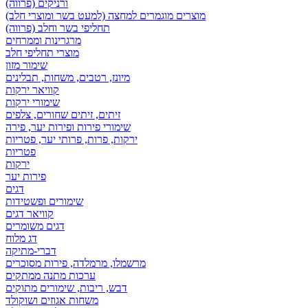
ורניקים (פרווה)
מוצרים מוגמרים למחצה (למעט בשר ומוצרי חלב)
תחליפי בשר וחלב (פרווה)
מרגרינות וממרחים
מוצרי תחליפי חלב
שימור מזון
מיונז, רטבים, משחות, תבלינים
קוויאר ירקות
שימורי ירקות
זיתים, זיתים שחורים, צלפים
שימורי פירות ופירות יער, פירה
ירקות, פרות, פרותי יער, פטריות
פטריות
ירקות
פירות יער
דגים
שימורים ופשטידות
קוויאר דגים
דגים משומרים
דג מלוח
דברי-מתיקה
מרשמלו, מרמלדה, פירות מסוכרים
ערכות מתנה ממתקים
דבש, ריבות, שימורים מתוקים
משחות אגוזים ושוקולד