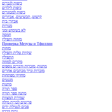
כיפות לגברים
כיפות לילדים
כיפות למבוגרים
קישוט, תכשיטים, אביזרים
אביזרי בית
מנורות
לא בשימוש זמני
חמסה
מזוזוה ותפילין
Проверка Мезузы и Тфиллин
מזוזות
שקיות טלית ותפילין
התפילין
מקרים למזוזה
מתנות, מזכרות ודברים נוספים
מזכרות ונייר מכתבים אחרים
מחזיקי מפתחות
מגנטים
מתנות
ספר תורה
מתנה ספר תורה
שמירת המצוות
פריטים לברית מילה
פכים לנטילת ידים
נרות זיכרון