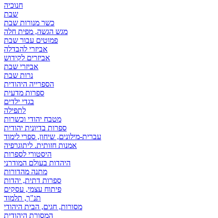
חנוכיה
שבת
כשר מנורות שבת
מגש הגשה, מפית חלה
פמוטים עבור שבת
אביזרי להבדלה
אביזרים לקידוש
אביזרי שבת
נרות שבת
הספרייה היהודית
ספרות מדעית
בגדי ילדים
לתפילה
מטבח יהודי וכשרות
ספרות בדיונית יהודית
עברית-מילונים, שיחון, ספרי לימוד
אמנות חזותית. ליתוגרפיה
היסטורי לספרות
היהדות בעולם המודרני
מתנה מהדורות
ספרות דתית, יהדות
פיתוח עצמי, עסקים
תנ"ך, תלמוד
מסורות, חגים, הבית היהודי
המסורת היהודית