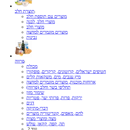
תוצרת חלב
מוצרים עם תוספת חלב
מוצרי חלב, לבנה
מוצרי חלב
מוצרים מוגמרים למחצה
גבינות
פרווה
מכולת
חטיפים ישראלים, קרוטונים, קרקרים, פופקורן
מיץ ענבים, מים, משקאות קלים
ארוחות מוכנות, מוצרים מוגמרים למחצה
תחליפי בשר וחלב (פרווה)
שימור מזון
ירקות, פרות, פרותי יער, פטריות
דגים
דברי-מתיקה
לחם, מאפים, קונדיטוריה מוצרים
מצה ומוצרי מצות
תה, קפה, קקאו, עולש
עוד 2