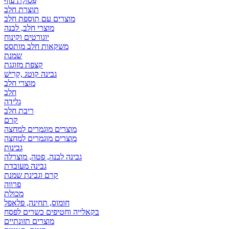
פְּסוֹלֶת עוף
תוצרת חלב
מוצרים עם תוספת חלב
מוצרי חלב, לבנה
יוגורטים וקינוח
משקאות חלב מותסס
שמנת
קצפת מזוגגת
גבינה קוטג ,קָרִישׁ
מוצרי חלב
חלב
גלידה
ריבת חלב
קרם
מוצרים מוגמרים למחצה
מוצרים מוגמרים למחצה
גבינות
גבינה לבנה, פטה, מוצרלה
גבינה מעובדת
קרם וגבינת שמנת
פרווה
מכולת
חומוס, תחינה, פלאפל
בקאלייה וחטיפים כשרים לפסח
מוצרים תזונתיים