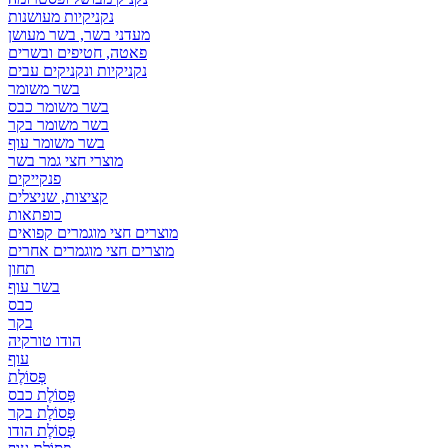
נקניקיות מעושנות
מעדני בשר, בשר מעושן
פאטה, חטיפים ובשרים
נקניקיות ונקניקים עבים
בשר משומר
בשר משומר כבס
בשר משומר בקר
בשר משומר עוף
מוצרי חצי גמר בשר
פנקייקים
קציצות, שניצלים
כופתאות
מוצרים חצי מוגמרים קפואים
מוצרים חצי מוגמרים אחרים
תחון
בשר עוף
כבס
בקר
הודו טורקיה
עוף
פְּסוֹלֶת
פְּסוֹלֶת כבס
פְּסוֹלֶת בקר
פְּסוֹלֶת הודו