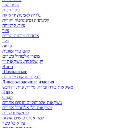
חומרי עזר
ניקוי הבית
גלריה לאמנות יודאיקה
קליגרפיה וטיפוגרפיה יהודית
ציור, קרמיקה
ציור
ארוחות מוכנות טריות
חלב
פרווה
לחם טרי ומזונות
מוצרי אלכוהול כשרים
יין, שמפניה, משקאות יין
Вино
Шампанское
וודקות וודקות מיוחדות
Ликеро-водочные изделия
משקאות בירה ובירה, סיידר, פויר, יין דבש
Пиво
Сидр
משקאות אלכוהוליים חזקים אחרים
משקאות דלי אלכוהול אחרים
פרויקט וכשרות
למה אנחנו עושים את זה
על אוכל כשר