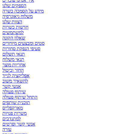
איך אנחנו עובדים
הספקים שלנו
מידע על הסמכה כשרה
משלוח גיאוגרפיה
הצוות שלנו
חדשות כשרות
למשתמשים
שאלון הקונה
סטים ומבצעים מיוחדים
סעיפי הנפקת סחורות
תנאי תשלום
תנאי משלוח
אחריות מוצר
החזר וביטול
אפליקציה לנייד
להשאיר משוב
אנשי קשר
שיתוף פעולה
התחל שיתוף פעולה
תוכנית שותפים
מארקפלייס
משרות פנויות
למתנדבים
אנשי קשר ופרטים
עזרה