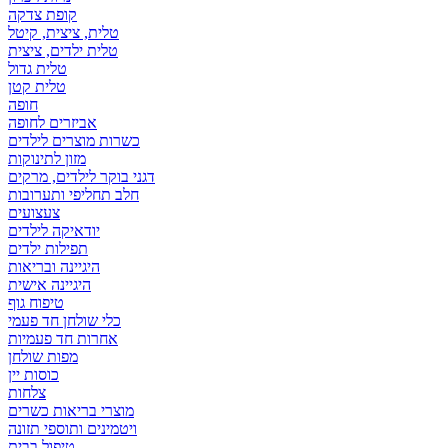
קופת צדקה
טלית, ציצית, קיטל
טלית ילדים, ציצית
טלית גדול
טלית קטן
אביזרים לחופה
כשרות מוצרים לילדים
מזון לתינוקות
דגני בוקר לילדים, מרקים
חלב תחליפי ותערובות
צעצועים
יודאיקה לילדים
תפילות ילדים
היגיינה ובריאות
היגיינה אישית
טיפוח גוף
כלי שולחן חד פעמי
אחרות חד פעמיות
מפות שולחן
כוסות יין
צלחות
מוצרי בריאות כשרים
ויטמינים ותוספי תזונה
טיפול בבית