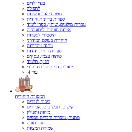
בגדי ילדים
לתפילה
מטבח יהודי וכשרות
ספרות בדיונית יהודית
עברית-מילונים, שיחון, ספרי לימוד
אמנות חזותית. ליתוגרפיה
היסטורי לספרות
היהדות בעולם המודרני
מתנה מהדורות
ספרות דתית, יהדות
פיתוח עצמי, עסקים
תנ"ך, תלמוד
מסורות, חגים, הבית היהודי
עוד 4
המסורת היהודית
כיפות לגברים
קישוט, תכשיטים, אביזרים
מזוזוה ותפילין
מתנות, מזכרות ודברים נוספים
ספר תורה
שמירת המצוות