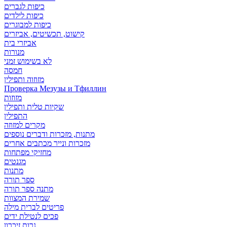
כיפות לגברים
כיפות לילדים
כיפות למבוגרים
קישוט, תכשיטים, אביזרים
אביזרי בית
מנורות
לא בשימוש זמני
חמסה
מזוזוה ותפילין
Проверка Мезузы и Тфиллин
מזוזות
שקיות טלית ותפילין
התפילין
מקרים למזוזה
מתנות, מזכרות ודברים נוספים
מזכרות ונייר מכתבים אחרים
מחזיקי מפתחות
מגנטים
מתנות
ספר תורה
מתנה ספר תורה
שמירת המצוות
פריטים לברית מילה
פכים לנטילת ידים
נרות זיכרון