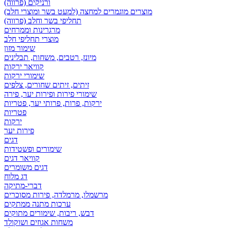
ורניקים (פרווה)
מוצרים מוגמרים למחצה (למעט בשר ומוצרי חלב)
תחליפי בשר וחלב (פרווה)
מרגרינות וממרחים
מוצרי תחליפי חלב
שימור מזון
מיונז, רטבים, משחות, תבלינים
קוויאר ירקות
שימורי ירקות
זיתים, זיתים שחורים, צלפים
שימורי פירות ופירות יער, פירה
ירקות, פרות, פרותי יער, פטריות
פטריות
ירקות
פירות יער
דגים
שימורים ופשטידות
קוויאר דגים
דגים משומרים
דג מלוח
דברי-מתיקה
מרשמלו, מרמלדה, פירות מסוכרים
ערכות מתנה ממתקים
דבש, ריבות, שימורים מתוקים
משחות אגוזים ושוקולד