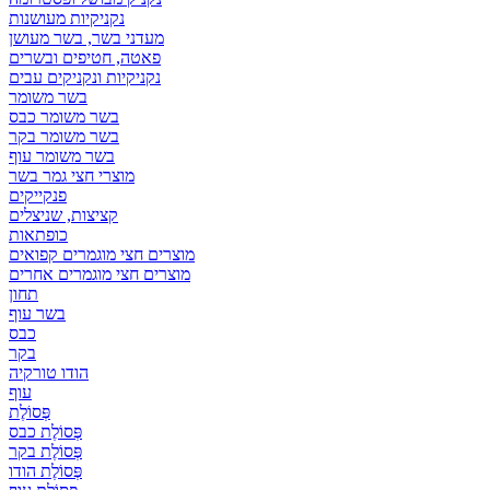
נקניקיות מעושנות
מעדני בשר, בשר מעושן
פאטה, חטיפים ובשרים
נקניקיות ונקניקים עבים
בשר משומר
בשר משומר כבס
בשר משומר בקר
בשר משומר עוף
מוצרי חצי גמר בשר
פנקייקים
קציצות, שניצלים
כופתאות
מוצרים חצי מוגמרים קפואים
מוצרים חצי מוגמרים אחרים
תחון
בשר עוף
כבס
בקר
הודו טורקיה
עוף
פְּסוֹלֶת
פְּסוֹלֶת כבס
פְּסוֹלֶת בקר
פְּסוֹלֶת הודו