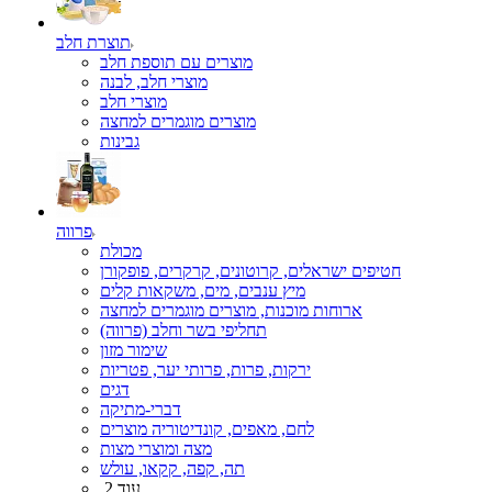
תוצרת חלב
מוצרים עם תוספת חלב
מוצרי חלב, לבנה
מוצרי חלב
מוצרים מוגמרים למחצה
גבינות
פרווה
מכולת
חטיפים ישראלים, קרוטונים, קרקרים, פופקורן
מיץ ענבים, מים, משקאות קלים
ארוחות מוכנות, מוצרים מוגמרים למחצה
תחליפי בשר וחלב (פרווה)
שימור מזון
ירקות, פרות, פרותי יער, פטריות
דגים
דברי-מתיקה
לחם, מאפים, קונדיטוריה מוצרים
מצה ומוצרי מצות
תה, קפה, קקאו, עולש
עוד 2