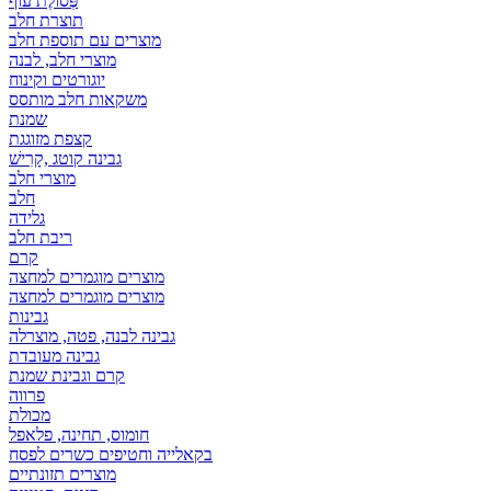
פְּסוֹלֶת עוף
תוצרת חלב
מוצרים עם תוספת חלב
מוצרי חלב, לבנה
יוגורטים וקינוח
משקאות חלב מותסס
שמנת
קצפת מזוגגת
גבינה קוטג ,קָרִישׁ
מוצרי חלב
חלב
גלידה
ריבת חלב
קרם
מוצרים מוגמרים למחצה
מוצרים מוגמרים למחצה
גבינות
גבינה לבנה, פטה, מוצרלה
גבינה מעובדת
קרם וגבינת שמנת
פרווה
מכולת
חומוס, תחינה, פלאפל
בקאלייה וחטיפים כשרים לפסח
מוצרים תזונתיים