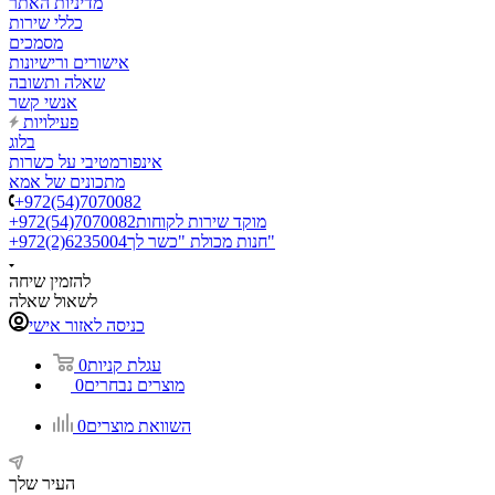
מדיניות האתר
כללי שירות
מסמכים
אישורים ורישיונות
שאלה ותשובה
אנשי קשר
פעילויות
בלוג
אינפורמטיבי על כשרות
מתכונים של אמא
+972(54)7070082
מוקד שירות לקוחות
+972(54)7070082
חנות מכולת "כשר לך"
+972(2)6235004
להזמין שיחה
לשאול שאלה
כניסה לאזור אישי
עגלת קניות
0
מוצרים נבחרים
0
השוואת מוצרים
0
העיר שלך