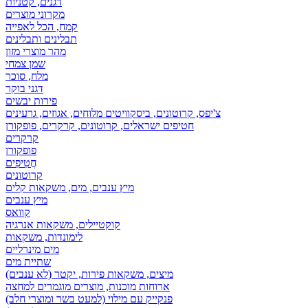
דגנים, קטניות
מקרוני מוצרים
קמח, הכל לאפייה
תבלינים ותבלינים
מהר מוצרי מזון
שמן צמחי
מלח, סוכר
דגני בוקר
פירות יבשים
צ'יפס, קרוטונים, ביסקוויטים מלוחים, אגוזים, גרעינים
חטיפים ישראלים, קרוטונים, קרקרים, פופקורן
קרקרים
פופקורן
חֲטִיפִים
קרוטונים
מיץ ענבים, מים, משקאות קלים
מיץ ענבים
קוואס
קוקטיילים, משקאות אנרגיה
לימונדות, משקאות
מים מינרליים
שתיית מים
מיצים, משקאות פירות, יקטר (לא ענבים)
ארוחות מוכנות, מוצרים מוגמרים למחצה
פנקייק עם מילוי (למעט בשר ומוצרי חלב)