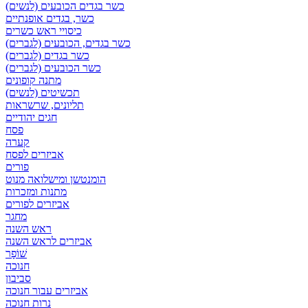
כשר בגדים הכובעים (לנשים)
כשר, בגדים אופנתיים
כיסויי ראש כשרים
כשר בגדים, הכובעים (לגברים)
כשר בגדים (לגברים)
כשר הכובעים (לגברים)
מתנה קופונים
תכשיטים (לנשים)
תליונים, שרשראות
חגים יהודיים
פסח
קערה
אביזרים לפסח
פורים
הומנטשן ומישלואה מנוט
מתנות ומזכרות
אביזרים לפורים
מחגר
ראש השנה
אביזרים לראש השנה
שׁוֹפָר
חנוכה
סביבון
אביזרים עבור חנוכה
נרות חנוכה