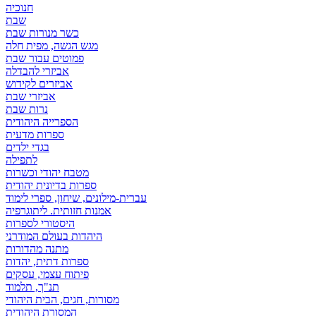
חנוכיה
שבת
כשר מנורות שבת
מגש הגשה, מפית חלה
פמוטים עבור שבת
אביזרי להבדלה
אביזרים לקידוש
אביזרי שבת
נרות שבת
הספרייה היהודית
ספרות מדעית
בגדי ילדים
לתפילה
מטבח יהודי וכשרות
ספרות בדיונית יהודית
עברית-מילונים, שיחון, ספרי לימוד
אמנות חזותית. ליתוגרפיה
היסטורי לספרות
היהדות בעולם המודרני
מתנה מהדורות
ספרות דתית, יהדות
פיתוח עצמי, עסקים
תנ"ך, תלמוד
מסורות, חגים, הבית היהודי
המסורת היהודית