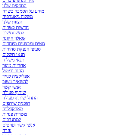
איך אנחנו עובדים
הספקים שלנו
מידע על הסמכה כשרה
משלוח גיאוגרפיה
הצוות שלנו
חדשות כשרות
למשתמשים
שאלון הקונה
סטים ומבצעים מיוחדים
סעיפי הנפקת סחורות
תנאי תשלום
תנאי משלוח
אחריות מוצר
החזר וביטול
אפליקציה לנייד
להשאיר משוב
אנשי קשר
שיתוף פעולה
התחל שיתוף פעולה
תוכנית שותפים
מארקפלייס
משרות פנויות
למתנדבים
אנשי קשר ופרטים
עזרה