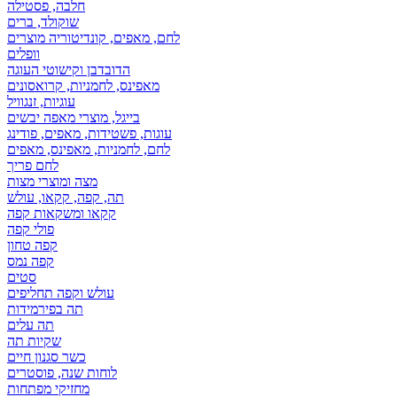
חלבה, פסטילה
שוקולד, ברים
לחם, מאפים, קונדיטוריה מוצרים
וופלים
הדובדבן וקישוטי העוגה
מאפינס, לחמניות, קרואסונים
עוגיות, זנגוויל
בייגל, מוצרי מאפה יבשים
עוגות, פשטידות, מאפים, פודינג
לחם, לחמניות, מאפינס, מאפים
לחם פריך
מצה ומוצרי מצות
תה, קפה, קקאו, עולש
קקאו ומשקאות קפה
פולי קפה
קפה טחון
קפה נמס
סטים
עולש וקפה תחליפים
תה בפירמידות
תה עלים
שקיות תה
כשר סגנון חיים
לוחות שנה, פוסטרים
מחזיקי מפתחות