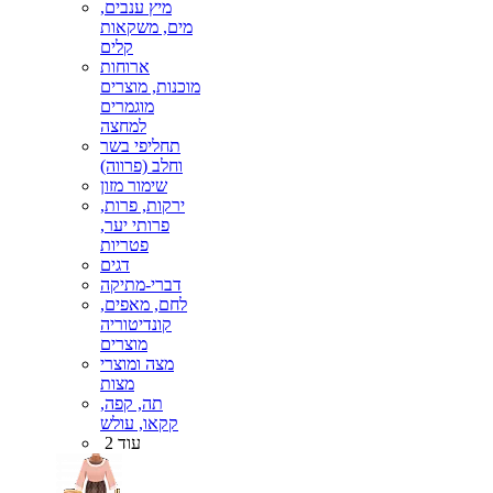
מיץ ענבים,
מים, משקאות
קלים
ארוחות
מוכנות, מוצרים
מוגמרים
למחצה
תחליפי בשר
וחלב (פרווה)
שימור מזון
ירקות, פרות,
פרותי יער,
פטריות
דגים
דברי-מתיקה
לחם, מאפים,
קונדיטוריה
מוצרים
מצה ומוצרי
מצות
תה, קפה,
קקאו, עולש
עוד 2