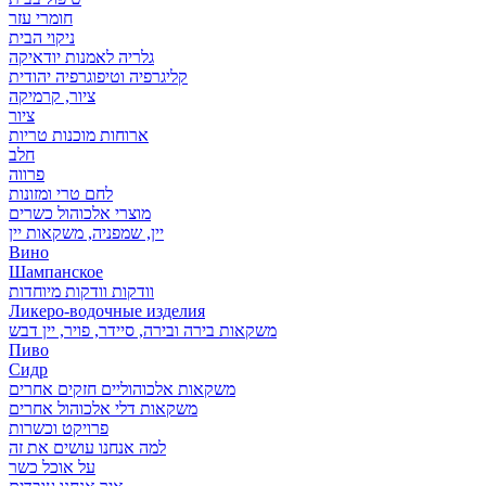
חומרי עזר
ניקוי הבית
גלריה לאמנות יודאיקה
קליגרפיה וטיפוגרפיה יהודית
ציור, קרמיקה
ציור
ארוחות מוכנות טריות
חלב
פרווה
לחם טרי ומזונות
מוצרי אלכוהול כשרים
יין, שמפניה, משקאות יין
Вино
Шампанское
וודקות וודקות מיוחדות
Ликеро-водочные изделия
משקאות בירה ובירה, סיידר, פויר, יין דבש
Пиво
Сидр
משקאות אלכוהוליים חזקים אחרים
משקאות דלי אלכוהול אחרים
פרויקט וכשרות
למה אנחנו עושים את זה
על אוכל כשר