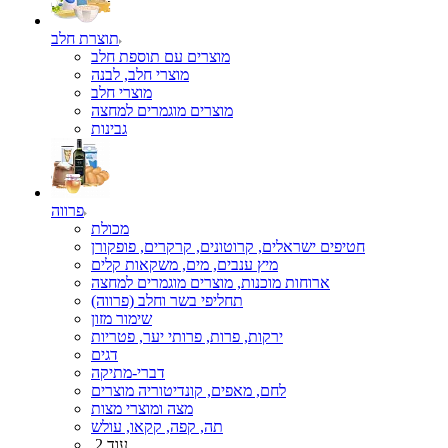
תוצרת חלב
מוצרים עם תוספת חלב
מוצרי חלב, לבנה
מוצרי חלב
מוצרים מוגמרים למחצה
גבינות
פרווה
מכולת
חטיפים ישראלים, קרוטונים, קרקרים, פופקורן
מיץ ענבים, מים, משקאות קלים
ארוחות מוכנות, מוצרים מוגמרים למחצה
תחליפי בשר וחלב (פרווה)
שימור מזון
ירקות, פרות, פרותי יער, פטריות
דגים
דברי-מתיקה
לחם, מאפים, קונדיטוריה מוצרים
מצה ומוצרי מצות
תה, קפה, קקאו, עולש
עוד 2