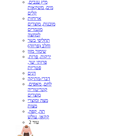
מיץ ענבים,
מים, משקאות
קלים
ארוחות
מוכנות, מוצרים
מוגמרים
למחצה
תחליפי בשר
וחלב (פרווה)
שימור מזון
ירקות, פרות,
פרותי יער,
פטריות
דגים
דברי-מתיקה
לחם, מאפים,
קונדיטוריה
מוצרים
מצה ומוצרי
מצות
תה, קפה,
קקאו, עולש
עוד 2