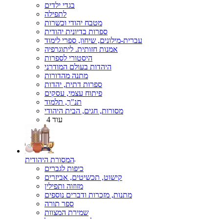
בגדי ילדים
לתפילה
מטבח יהודי וכשרות
ספרות בדיונית יהודית
עברית-מילונים, שיחון, ספרי לימוד
אמנות חזותית. ליתוגרפיה
היסטורי לספרות
היהדות בעולם המודרני
מתנה מהדורות
ספרות דתית, יהדות
פיתוח עצמי, עסקים
תנ"ך, תלמוד
מסורות, חגים, הבית היהודי
עוד 4
המסורת היהודית
כיפות לגברים
קישוט, תכשיטים, אביזרים
מזוזוה ותפילין
מתנות, מזכרות ודברים נוספים
ספר תורה
שמירת המצוות