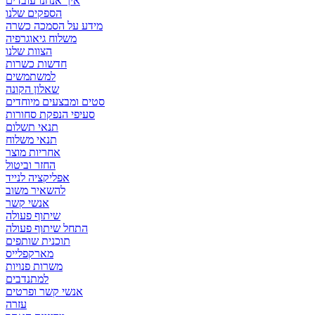
איך אנחנו עובדים
הספקים שלנו
מידע על הסמכה כשרה
משלוח גיאוגרפיה
הצוות שלנו
חדשות כשרות
למשתמשים
שאלון הקונה
סטים ומבצעים מיוחדים
סעיפי הנפקת סחורות
תנאי תשלום
תנאי משלוח
אחריות מוצר
החזר וביטול
אפליקציה לנייד
להשאיר משוב
אנשי קשר
שיתוף פעולה
התחל שיתוף פעולה
תוכנית שותפים
מארקפלייס
משרות פנויות
למתנדבים
אנשי קשר ופרטים
עזרה