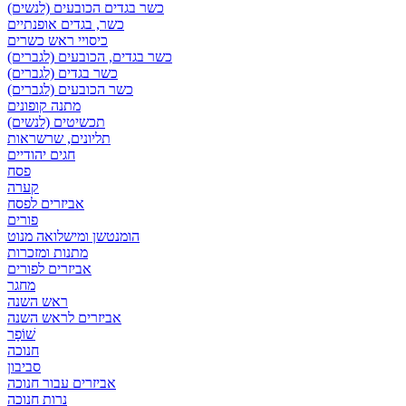
כשר בגדים הכובעים (לנשים)
כשר, בגדים אופנתיים
כיסויי ראש כשרים
כשר בגדים, הכובעים (לגברים)
כשר בגדים (לגברים)
כשר הכובעים (לגברים)
מתנה קופונים
תכשיטים (לנשים)
תליונים, שרשראות
חגים יהודיים
פסח
קערה
אביזרים לפסח
פורים
הומנטשן ומישלואה מנוט
מתנות ומזכרות
אביזרים לפורים
מחגר
ראש השנה
אביזרים לראש השנה
שׁוֹפָר
חנוכה
סביבון
אביזרים עבור חנוכה
נרות חנוכה