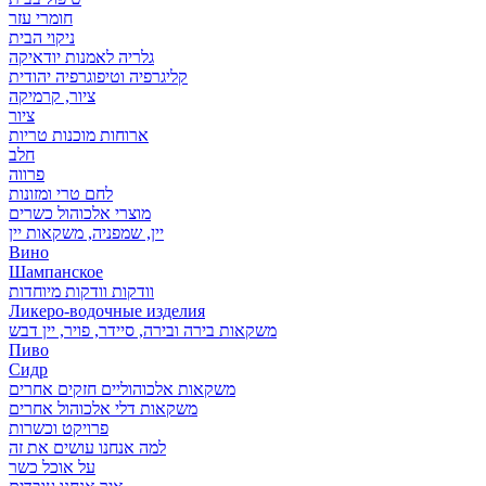
חומרי עזר
ניקוי הבית
גלריה לאמנות יודאיקה
קליגרפיה וטיפוגרפיה יהודית
ציור, קרמיקה
ציור
ארוחות מוכנות טריות
חלב
פרווה
לחם טרי ומזונות
מוצרי אלכוהול כשרים
יין, שמפניה, משקאות יין
Вино
Шампанское
וודקות וודקות מיוחדות
Ликеро-водочные изделия
משקאות בירה ובירה, סיידר, פויר, יין דבש
Пиво
Сидр
משקאות אלכוהוליים חזקים אחרים
משקאות דלי אלכוהול אחרים
פרויקט וכשרות
למה אנחנו עושים את זה
על אוכל כשר