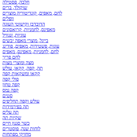
חלבה, פסטילה
שוקולד, ברים
לחם, מאפים, קונדיטוריה מוצרים
וופלים
הדובדבן וקישוטי העוגה
מאפינס, לחמניות, קרואסונים
עוגיות, זנגוויל
בייגל, מוצרי מאפה יבשים
עוגות, פשטידות, מאפים, פודינג
לחם, לחמניות, מאפינס, מאפים
לחם פריך
מצה ומוצרי מצות
תה, קפה, קקאו, עולש
קקאו ומשקאות קפה
פולי קפה
קפה טחון
קפה נמס
סטים
עולש וקפה תחליפים
תה בפירמידות
תה עלים
שקיות תה
כשר סגנון חיים
לוחות שנה, פוסטרים
מחזיקי מפתחות