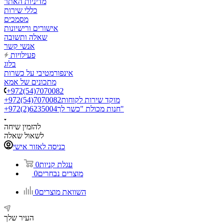
מדיניות האתר
כללי שירות
מסמכים
אישורים ורישיונות
שאלה ותשובה
אנשי קשר
פעילויות
בלוג
אינפורמטיבי על כשרות
מתכונים של אמא
+972(54)7070082
מוקד שירות לקוחות
+972(54)7070082
חנות מכולת "כשר לך"
+972(2)6235004
להזמין שיחה
לשאול שאלה
כניסה לאזור אישי
עגלת קניות
0
מוצרים נבחרים
0
השוואת מוצרים
0
העיר שלך