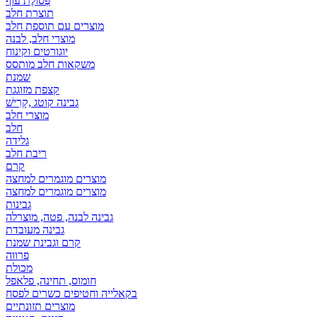
פְּסוֹלֶת עוף
תוצרת חלב
מוצרים עם תוספת חלב
מוצרי חלב, לבנה
יוגורטים וקינוח
משקאות חלב מותסס
שמנת
קצפת מזוגגת
גבינה קוטג ,קָרִישׁ
מוצרי חלב
חלב
גלידה
ריבת חלב
קרם
מוצרים מוגמרים למחצה
מוצרים מוגמרים למחצה
גבינות
גבינה לבנה, פטה, מוצרלה
גבינה מעובדת
קרם וגבינת שמנת
פרווה
מכולת
חומוס, תחינה, פלאפל
בקאלייה וחטיפים כשרים לפסח
מוצרים תזונתיים