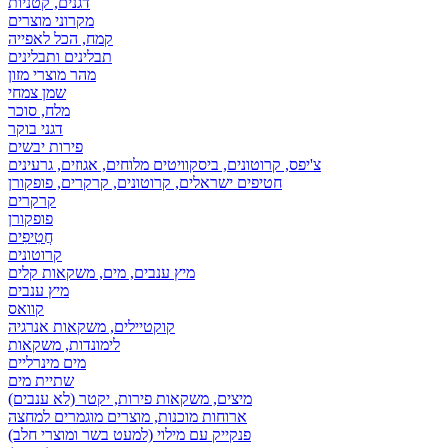
דגנים, קטניות
מקרוני מוצרים
קמח, הכל לאפייה
תבלינים ותבלינים
מהר מוצרי מזון
שמן צמחי
מלח, סוכר
דגני בוקר
פירות יבשים
צ'יפס, קרוטונים, ביסקוויטים מלוחים, אגוזים, גרעינים
חטיפים ישראלים, קרוטונים, קרקרים, פופקורן
קרקרים
פופקורן
חֲטִיפִים
קרוטונים
מיץ ענבים, מים, משקאות קלים
מיץ ענבים
קוואס
קוקטיילים, משקאות אנרגיה
לימונדות, משקאות
מים מינרליים
שתיית מים
מיצים, משקאות פירות, יקטר (לא ענבים)
ארוחות מוכנות, מוצרים מוגמרים למחצה
פנקייק עם מילוי (למעט בשר ומוצרי חלב)