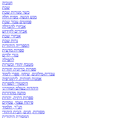
חנוכיה
שבת
כשר מנורות שבת
מגש הגשה, מפית חלה
פמוטים עבור שבת
אביזרי להבדלה
אביזרים לקידוש
אביזרי שבת
נרות שבת
הספרייה היהודית
ספרות מדעית
בגדי ילדים
לתפילה
מטבח יהודי וכשרות
ספרות בדיונית יהודית
עברית-מילונים, שיחון, ספרי לימוד
אמנות חזותית. ליתוגרפיה
היסטורי לספרות
היהדות בעולם המודרני
מתנה מהדורות
ספרות דתית, יהדות
פיתוח עצמי, עסקים
תנ"ך, תלמוד
מסורות, חגים, הבית היהודי
המסורת היהודית