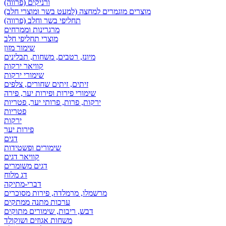
ורניקים (פרווה)
מוצרים מוגמרים למחצה (למעט בשר ומוצרי חלב)
תחליפי בשר וחלב (פרווה)
מרגרינות וממרחים
מוצרי תחליפי חלב
שימור מזון
מיונז, רטבים, משחות, תבלינים
קוויאר ירקות
שימורי ירקות
זיתים, זיתים שחורים, צלפים
שימורי פירות ופירות יער, פירה
ירקות, פרות, פרותי יער, פטריות
פטריות
ירקות
פירות יער
דגים
שימורים ופשטידות
קוויאר דגים
דגים משומרים
דג מלוח
דברי-מתיקה
מרשמלו, מרמלדה, פירות מסוכרים
ערכות מתנה ממתקים
דבש, ריבות, שימורים מתוקים
משחות אגוזים ושוקולד