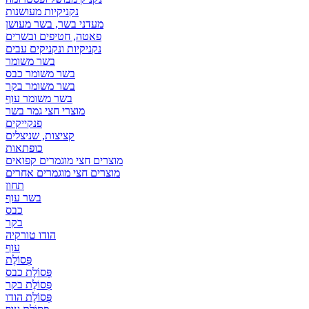
נקניקיות מעושנות
מעדני בשר, בשר מעושן
פאטה, חטיפים ובשרים
נקניקיות ונקניקים עבים
בשר משומר
בשר משומר כבס
בשר משומר בקר
בשר משומר עוף
מוצרי חצי גמר בשר
פנקייקים
קציצות, שניצלים
כופתאות
מוצרים חצי מוגמרים קפואים
מוצרים חצי מוגמרים אחרים
תחון
בשר עוף
כבס
בקר
הודו טורקיה
עוף
פְּסוֹלֶת
פְּסוֹלֶת כבס
פְּסוֹלֶת בקר
פְּסוֹלֶת הודו