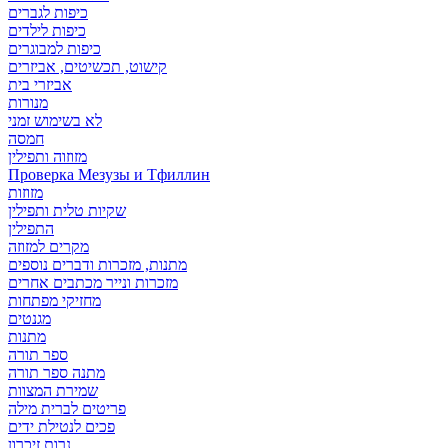
כיפות לגברים
כיפות לילדים
כיפות למבוגרים
קישוט, תכשיטים, אביזרים
אביזרי בית
מנורות
לא בשימוש זמני
חמסה
מזוזוה ותפילין
Проверка Мезузы и Тфиллин
מזוזות
שקיות טלית ותפילין
התפילין
מקרים למזוזה
מתנות, מזכרות ודברים נוספים
מזכרות ונייר מכתבים אחרים
מחזיקי מפתחות
מגנטים
מתנות
ספר תורה
מתנה ספר תורה
שמירת המצוות
פריטים לברית מילה
פכים לנטילת ידים
נרות זיכרון