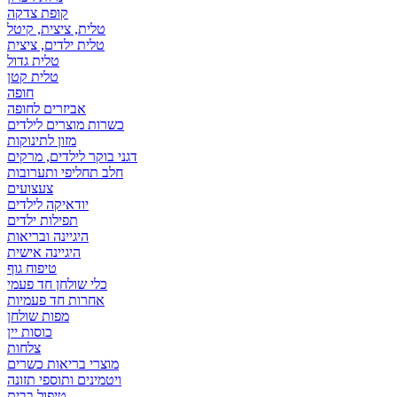
קופת צדקה
טלית, ציצית, קיטל
טלית ילדים, ציצית
טלית גדול
טלית קטן
אביזרים לחופה
כשרות מוצרים לילדים
מזון לתינוקות
דגני בוקר לילדים, מרקים
חלב תחליפי ותערובות
צעצועים
יודאיקה לילדים
תפילות ילדים
היגיינה ובריאות
היגיינה אישית
טיפוח גוף
כלי שולחן חד פעמי
אחרות חד פעמיות
מפות שולחן
כוסות יין
צלחות
מוצרי בריאות כשרים
ויטמינים ותוספי תזונה
טיפול בבית