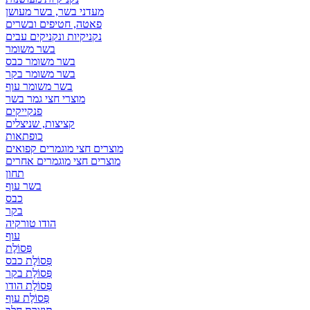
מעדני בשר, בשר מעושן
פאטה, חטיפים ובשרים
נקניקיות ונקניקים עבים
בשר משומר
בשר משומר כבס
בשר משומר בקר
בשר משומר עוף
מוצרי חצי גמר בשר
פנקייקים
קציצות, שניצלים
כופתאות
מוצרים חצי מוגמרים קפואים
מוצרים חצי מוגמרים אחרים
תחון
בשר עוף
כבס
בקר
הודו טורקיה
עוף
פְּסוֹלֶת
פְּסוֹלֶת כבס
פְּסוֹלֶת בקר
פְּסוֹלֶת הודו
פְּסוֹלֶת עוף