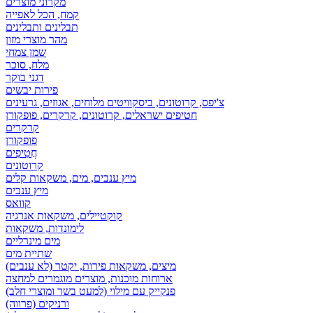
מקרוני מוצרים
קמח, הכל לאפייה
תבלינים ותבלינים
מהר מוצרי מזון
שמן צמחי
מלח, סוכר
דגני בוקר
פירות יבשים
צ'יפס, קרוטונים, ביסקוויטים מלוחים, אגוזים, גרעינים
חטיפים ישראלים, קרוטונים, קרקרים, פופקורן
קרקרים
פופקורן
חֲטִיפִים
קרוטונים
מיץ ענבים, מים, משקאות קלים
מיץ ענבים
קוואס
קוקטיילים, משקאות אנרגיה
לימונדות, משקאות
מים מינרליים
שתיית מים
מיצים, משקאות פירות, יקטר (לא ענבים)
ארוחות מוכנות, מוצרים מוגמרים למחצה
פנקייק עם מילוי (למעט בשר ומוצרי חלב)
ורניקים (פרווה)