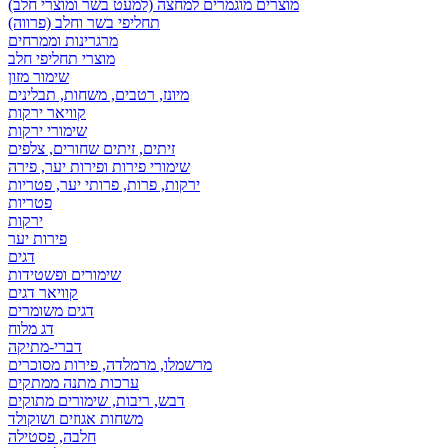
מוצרים מוגמרים למחצה (למעט בשר ומוצרי חלב)
תחליפי בשר וחלב (פרווה)
מרגרינות וממרחים
מוצרי תחליפי חלב
שימור מזון
מיונז, רטבים, משחות, תבלינים
קוויאר ירקות
שימורי ירקות
זיתים, זיתים שחורים, צלפים
שימורי פירות ופירות יער, פירה
ירקות, פרות, פרותי יער, פטריות
פטריות
ירקות
פירות יער
דגים
שימורים ופשטידות
קוויאר דגים
דגים משומרים
דג מלוח
דברי-מתיקה
מרשמלו, מרמלדה, פירות מסוכרים
ערכות מתנה ממתקים
דבש, ריבות, שימורים מתוקים
משחות אגוזים ושוקולד
חלבה, פסטילה