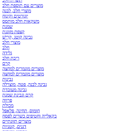
תוצרת חלב
מוצרים עם תוספת חלב
מוצרי חלב, לבנה
יוגורטים וקינוח
משקאות חלב מותסס
שמנת
קצפת מזוגגת
גבינה קוטג ,קָרִישׁ
מוצרי חלב
חלב
גלידה
ריבת חלב
קרם
מוצרים מוגמרים למחצה
מוצרים מוגמרים למחצה
גבינות
גבינה לבנה, פטה, מוצרלה
גבינה מעובדת
קרם וגבינת שמנת
פרווה
מכולת
חומוס, תחינה, פלאפל
בקאלייה וחטיפים כשרים לפסח
מוצרים תזונתיים
דגנים, קטניות