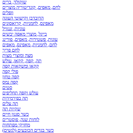
שוקולד, ברים
לחם, מאפים, קונדיטוריה מוצרים
וופלים
הדובדבן וקישוטי העוגה
מאפינס, לחמניות, קרואסונים
עוגיות, זנגוויל
בייגל, מוצרי מאפה יבשים
עוגות, פשטידות, מאפים, פודינג
לחם, לחמניות, מאפינס, מאפים
לחם פריך
מצה ומוצרי מצות
תה, קפה, קקאו, עולש
קקאו ומשקאות קפה
פולי קפה
קפה טחון
קפה נמס
סטים
עולש וקפה תחליפים
תה בפירמידות
תה עלים
שקיות תה
כשר סגנון חיים
לוחות שנה, פוסטרים
מחזיקי מפתחות
כשר בגדים הכובעים (לנשים)