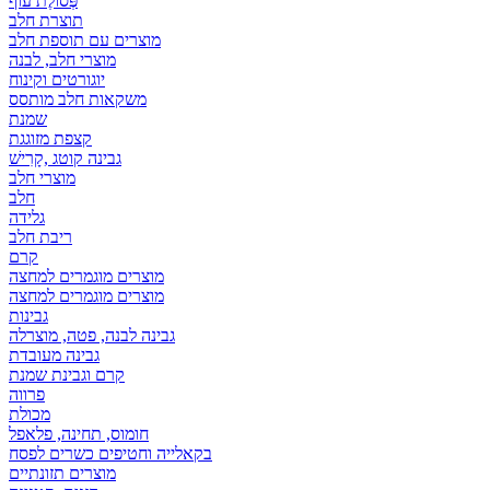
פְּסוֹלֶת עוף
תוצרת חלב
מוצרים עם תוספת חלב
מוצרי חלב, לבנה
יוגורטים וקינוח
משקאות חלב מותסס
שמנת
קצפת מזוגגת
גבינה קוטג ,קָרִישׁ
מוצרי חלב
חלב
גלידה
ריבת חלב
קרם
מוצרים מוגמרים למחצה
מוצרים מוגמרים למחצה
גבינות
גבינה לבנה, פטה, מוצרלה
גבינה מעובדת
קרם וגבינת שמנת
פרווה
מכולת
חומוס, תחינה, פלאפל
בקאלייה וחטיפים כשרים לפסח
מוצרים תזונתיים