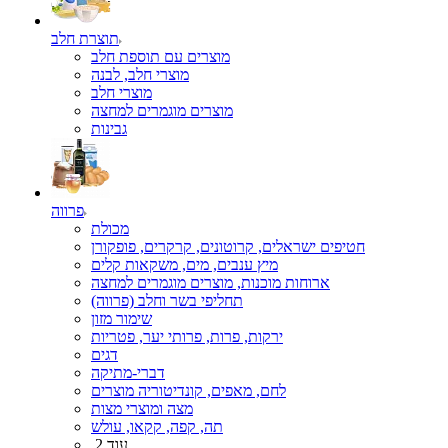
תוצרת חלב
מוצרים עם תוספת חלב
מוצרי חלב, לבנה
מוצרי חלב
מוצרים מוגמרים למחצה
גבינות
פרווה
מכולת
חטיפים ישראלים, קרוטונים, קרקרים, פופקורן
מיץ ענבים, מים, משקאות קלים
ארוחות מוכנות, מוצרים מוגמרים למחצה
תחליפי בשר וחלב (פרווה)
שימור מזון
ירקות, פרות, פרותי יער, פטריות
דגים
דברי-מתיקה
לחם, מאפים, קונדיטוריה מוצרים
מצה ומוצרי מצות
תה, קפה, קקאו, עולש
עוד 2