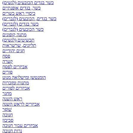
כשר בגדים הכובעים (לנשים)
כשר, בגדים אופנתיים
כיסויי ראש כשרים
כשר בגדים, הכובעים (לגברים)
כשר בגדים (לגברים)
כשר הכובעים (לגברים)
מתנה קופונים
תכשיטים (לנשים)
תליונים, שרשראות
חגים יהודיים
פסח
קערה
אביזרים לפסח
פורים
הומנטשן ומישלואה מנוט
מתנות ומזכרות
אביזרים לפורים
מחגר
ראש השנה
אביזרים לראש השנה
שׁוֹפָר
חנוכה
סביבון
אביזרים עבור חנוכה
נרות חנוכה