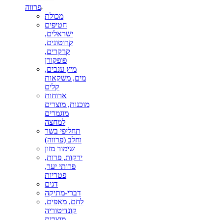
פרווה
מכולת
חטיפים
ישראלים,
קרוטונים,
קרקרים,
פופקורן
מיץ ענבים,
מים, משקאות
קלים
ארוחות
מוכנות, מוצרים
מוגמרים
למחצה
תחליפי בשר
וחלב (פרווה)
שימור מזון
ירקות, פרות,
פרותי יער,
פטריות
דגים
דברי-מתיקה
לחם, מאפים,
קונדיטוריה
מוצרים