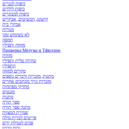
כיפות לגברים
כיפות לילדים
כיפות למבוגרים
קישוט, תכשיטים, אביזרים
אביזרי בית
מנורות
לא בשימוש זמני
חמסה
מזוזוה ותפילין
Проверка Мезузы и Тфиллин
מזוזות
שקיות טלית ותפילין
התפילין
מקרים למזוזה
מתנות, מזכרות ודברים נוספים
מזכרות ונייר מכתבים אחרים
מחזיקי מפתחות
מגנטים
מתנות
ספר תורה
מתנה ספר תורה
שמירת המצוות
פריטים לברית מילה
פכים לנטילת ידים
נרות זיכרון