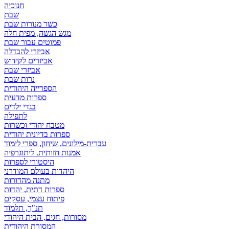
חנוכיה
שבת
כשר מנורות שבת
מגש הגשה, מפית חלה
פמוטים עבור שבת
אביזרי להבדלה
אביזרים לקידוש
אביזרי שבת
נרות שבת
הספרייה היהודית
ספרות מדעית
בגדי ילדים
לתפילה
מטבח יהודי וכשרות
ספרות בדיונית יהודית
עברית-מילונים, שיחון, ספרי לימוד
אמנות חזותית. ליתוגרפיה
היסטורי לספרות
היהדות בעולם המודרני
מתנה מהדורות
ספרות דתית, יהדות
פיתוח עצמי, עסקים
תנ"ך, תלמוד
מסורות, חגים, הבית היהודי
המסורת היהודית