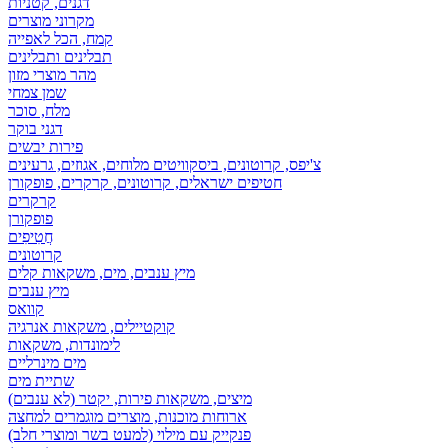
דגנים, קטניות
מקרוני מוצרים
קמח, הכל לאפייה
תבלינים ותבלינים
מהר מוצרי מזון
שמן צמחי
מלח, סוכר
דגני בוקר
פירות יבשים
צ'יפס, קרוטונים, ביסקוויטים מלוחים, אגוזים, גרעינים
חטיפים ישראלים, קרוטונים, קרקרים, פופקורן
קרקרים
פופקורן
חֲטִיפִים
קרוטונים
מיץ ענבים, מים, משקאות קלים
מיץ ענבים
קוואס
קוקטיילים, משקאות אנרגיה
לימונדות, משקאות
מים מינרליים
שתיית מים
מיצים, משקאות פירות, יקטר (לא ענבים)
ארוחות מוכנות, מוצרים מוגמרים למחצה
פנקייק עם מילוי (למעט בשר ומוצרי חלב)