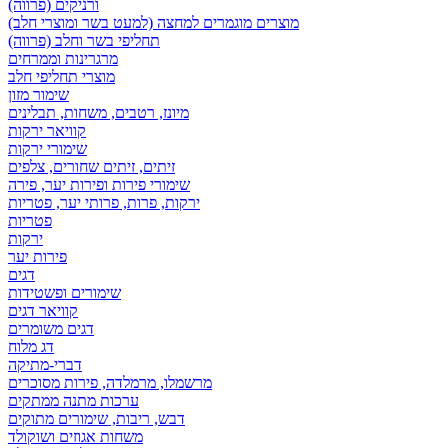
ורניקים (פרווה)
מוצרים מוגמרים למחצה (למעט בשר ומוצרי חלב)
תחליפי בשר וחלב (פרווה)
מרגרינות וממרחים
מוצרי תחליפי חלב
שימור מזון
מיונז, רטבים, משחות, תבלינים
קוויאר ירקות
שימורי ירקות
זיתים, זיתים שחורים, צלפים
שימורי פירות ופירות יער, פירה
ירקות, פרות, פרותי יער, פטריות
פטריות
ירקות
פירות יער
דגים
שימורים ופשטידות
קוויאר דגים
דגים משומרים
דג מלוח
דברי-מתיקה
מרשמלו, מרמלדה, פירות מסוכרים
ערכות מתנה ממתקים
דבש, ריבות, שימורים מתוקים
משחות אגוזים ושוקולד