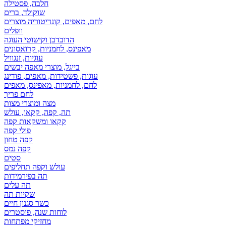
חלבה, פסטילה
שוקולד, ברים
לחם, מאפים, קונדיטוריה מוצרים
וופלים
הדובדבן וקישוטי העוגה
מאפינס, לחמניות, קרואסונים
עוגיות, זנגוויל
בייגל, מוצרי מאפה יבשים
עוגות, פשטידות, מאפים, פודינג
לחם, לחמניות, מאפינס, מאפים
לחם פריך
מצה ומוצרי מצות
תה, קפה, קקאו, עולש
קקאו ומשקאות קפה
פולי קפה
קפה טחון
קפה נמס
סטים
עולש וקפה תחליפים
תה בפירמידות
תה עלים
שקיות תה
כשר סגנון חיים
לוחות שנה, פוסטרים
מחזיקי מפתחות