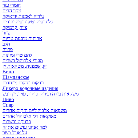
חומרי עזר
ניקוי הבית
גלריה לאמנות יודאיקה
קליגרפיה וטיפוגרפיה יהודית
ציור, קרמיקה
ציור
ארוחות מוכנות טריות
חלב
פרווה
לחם טרי ומזונות
מוצרי אלכוהול כשרים
יין, שמפניה, משקאות יין
Вино
Шампанское
וודקות וודקות מיוחדות
Ликеро-водочные изделия
משקאות בירה ובירה, סיידר, פויר, יין דבש
Пиво
Сидр
משקאות אלכוהוליים חזקים אחרים
משקאות דלי אלכוהול אחרים
פרויקט וכשרות
למה אנחנו עושים את זה
על אוכל כשר