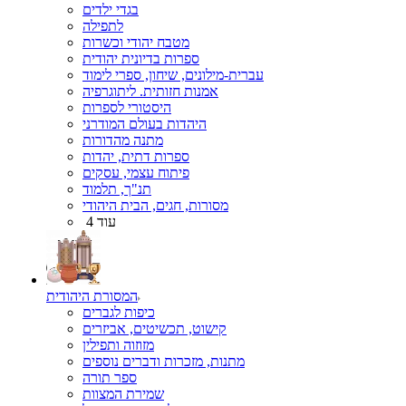
בגדי ילדים
לתפילה
מטבח יהודי וכשרות
ספרות בדיונית יהודית
עברית-מילונים, שיחון, ספרי לימוד
אמנות חזותית. ליתוגרפיה
היסטורי לספרות
היהדות בעולם המודרני
מתנה מהדורות
ספרות דתית, יהדות
פיתוח עצמי, עסקים
תנ"ך, תלמוד
מסורות, חגים, הבית היהודי
עוד 4
המסורת היהודית
כיפות לגברים
קישוט, תכשיטים, אביזרים
מזוזוה ותפילין
מתנות, מזכרות ודברים נוספים
ספר תורה
שמירת המצוות