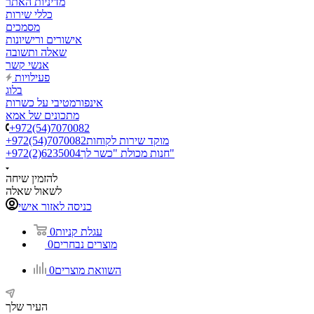
מדיניות האתר
כללי שירות
מסמכים
אישורים ורישיונות
שאלה ותשובה
אנשי קשר
פעילויות
בלוג
אינפורמטיבי על כשרות
מתכונים של אמא
+972(54)7070082
מוקד שירות לקוחות
+972(54)7070082
חנות מכולת "כשר לך"
+972(2)6235004
להזמין שיחה
לשאול שאלה
כניסה לאזור אישי
עגלת קניות
0
מוצרים נבחרים
0
השוואת מוצרים
0
העיר שלך