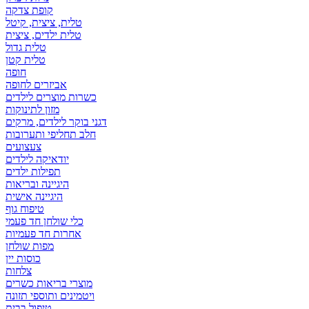
קופת צדקה
טלית, ציצית, קיטל
טלית ילדים, ציצית
טלית גדול
טלית קטן
אביזרים לחופה
כשרות מוצרים לילדים
מזון לתינוקות
דגני בוקר לילדים, מרקים
חלב תחליפי ותערובות
צעצועים
יודאיקה לילדים
תפילות ילדים
היגיינה ובריאות
היגיינה אישית
טיפוח גוף
כלי שולחן חד פעמי
אחרות חד פעמיות
מפות שולחן
כוסות יין
צלחות
מוצרי בריאות כשרים
ויטמינים ותוספי תזונה
טיפול בבית