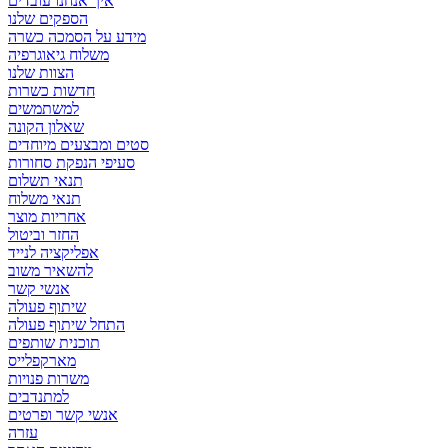
איך אנחנו עובדים
הספקים שלנו
מידע על הסמכה כשרה
משלוח גיאוגרפיה
הצוות שלנו
חדשות כשרות
למשתמשים
שאלון הקונה
סטים ומבצעים מיוחדים
סעיפי הנפקת סחורות
תנאי תשלום
תנאי משלוח
אחריות מוצר
החזר וביטול
אפליקציה לנייד
להשאיר משוב
אנשי קשר
שיתוף פעולה
התחל שיתוף פעולה
תוכנית שותפים
מארקפלייס
משרות פנויות
למתנדבים
אנשי קשר ופרטים
עזרה