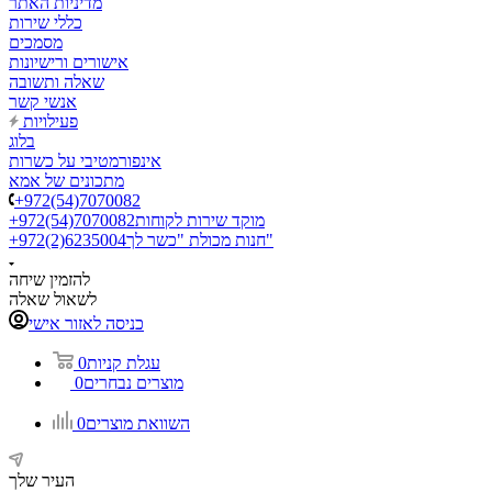
מדיניות האתר
כללי שירות
מסמכים
אישורים ורישיונות
שאלה ותשובה
אנשי קשר
פעילויות
בלוג
אינפורמטיבי על כשרות
מתכונים של אמא
+972(54)7070082
מוקד שירות לקוחות
+972(54)7070082
חנות מכולת "כשר לך"
+972(2)6235004
להזמין שיחה
לשאול שאלה
כניסה לאזור אישי
עגלת קניות
0
מוצרים נבחרים
0
השוואת מוצרים
0
העיר שלך