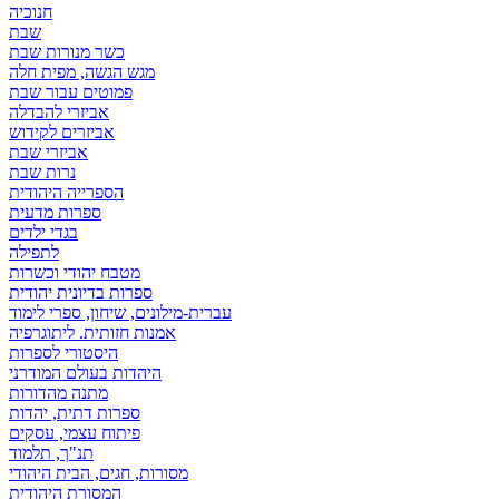
חנוכיה
שבת
כשר מנורות שבת
מגש הגשה, מפית חלה
פמוטים עבור שבת
אביזרי להבדלה
אביזרים לקידוש
אביזרי שבת
נרות שבת
הספרייה היהודית
ספרות מדעית
בגדי ילדים
לתפילה
מטבח יהודי וכשרות
ספרות בדיונית יהודית
עברית-מילונים, שיחון, ספרי לימוד
אמנות חזותית. ליתוגרפיה
היסטורי לספרות
היהדות בעולם המודרני
מתנה מהדורות
ספרות דתית, יהדות
פיתוח עצמי, עסקים
תנ"ך, תלמוד
מסורות, חגים, הבית היהודי
המסורת היהודית