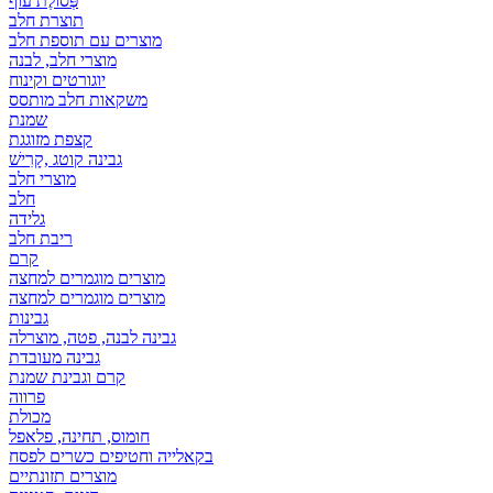
פְּסוֹלֶת עוף
תוצרת חלב
מוצרים עם תוספת חלב
מוצרי חלב, לבנה
יוגורטים וקינוח
משקאות חלב מותסס
שמנת
קצפת מזוגגת
גבינה קוטג ,קָרִישׁ
מוצרי חלב
חלב
גלידה
ריבת חלב
קרם
מוצרים מוגמרים למחצה
מוצרים מוגמרים למחצה
גבינות
גבינה לבנה, פטה, מוצרלה
גבינה מעובדת
קרם וגבינת שמנת
פרווה
מכולת
חומוס, תחינה, פלאפל
בקאלייה וחטיפים כשרים לפסח
מוצרים תזונתיים