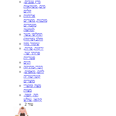
מיץ ענבים,
מים, משקאות
קלים
ארוחות
מוכנות, מוצרים
מוגמרים
למחצה
תחליפי בשר
וחלב (פרווה)
שימור מזון
ירקות, פרות,
פרותי יער,
פטריות
דגים
דברי-מתיקה
לחם, מאפים,
קונדיטוריה
מוצרים
מצה ומוצרי
מצות
תה, קפה,
קקאו, עולש
עוד 2