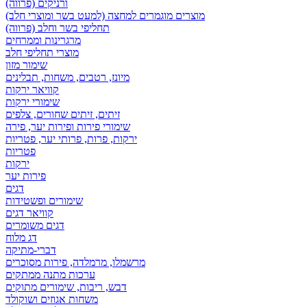
ורניקים (פרווה)
מוצרים מוגמרים למחצה (למעט בשר ומוצרי חלב)
תחליפי בשר וחלב (פרווה)
מרגרינות וממרחים
מוצרי תחליפי חלב
שימור מזון
מיונז, רטבים, משחות, תבלינים
קוויאר ירקות
שימורי ירקות
זיתים, זיתים שחורים, צלפים
שימורי פירות ופירות יער, פירה
ירקות, פרות, פרותי יער, פטריות
פטריות
ירקות
פירות יער
דגים
שימורים ופשטידות
קוויאר דגים
דגים משומרים
דג מלוח
דברי-מתיקה
מרשמלו, מרמלדה, פירות מסוכרים
ערכות מתנה ממתקים
דבש, ריבות, שימורים מתוקים
משחות אגוזים ושוקולד