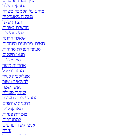
איך אנחנו עובדים
הספקים שלנו
מידע על הסמכה כשרה
משלוח גיאוגרפיה
הצוות שלנו
חדשות כשרות
למשתמשים
שאלון הקונה
סטים ומבצעים מיוחדים
סעיפי הנפקת סחורות
תנאי תשלום
תנאי משלוח
אחריות מוצר
החזר וביטול
אפליקציה לנייד
להשאיר משוב
אנשי קשר
שיתוף פעולה
התחל שיתוף פעולה
תוכנית שותפים
מארקפלייס
משרות פנויות
למתנדבים
אנשי קשר ופרטים
עזרה