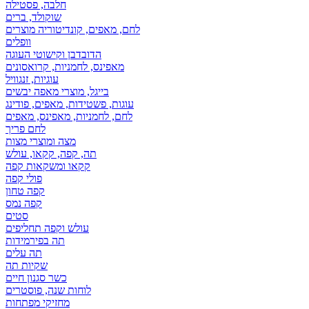
חלבה, פסטילה
שוקולד, ברים
לחם, מאפים, קונדיטוריה מוצרים
וופלים
הדובדבן וקישוטי העוגה
מאפינס, לחמניות, קרואסונים
עוגיות, זנגוויל
בייגל, מוצרי מאפה יבשים
עוגות, פשטידות, מאפים, פודינג
לחם, לחמניות, מאפינס, מאפים
לחם פריך
מצה ומוצרי מצות
תה, קפה, קקאו, עולש
קקאו ומשקאות קפה
פולי קפה
קפה טחון
קפה נמס
סטים
עולש וקפה תחליפים
תה בפירמידות
תה עלים
שקיות תה
כשר סגנון חיים
לוחות שנה, פוסטרים
מחזיקי מפתחות