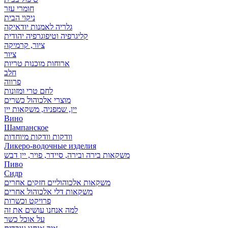
חומרי עזר
ניקוי הבית
גלריה לאמנות יודאיקה
קליגרפיה וטיפוגרפיה יהודית
ציור, קרמיקה
ציור
ארוחות מוכנות טריות
חלב
פרווה
לחם טרי ומזונות
מוצרי אלכוהול כשרים
יין, שמפניה, משקאות יין
Вино
Шампанское
וודקות וודקות מיוחדות
Ликеро-водочные изделия
משקאות בירה ובירה, סיידר, פויר, יין דבש
Пиво
Сидр
משקאות אלכוהוליים חזקים אחרים
משקאות דלי אלכוהול אחרים
פרויקט וכשרות
למה אנחנו עושים את זה
על אוכל כשר