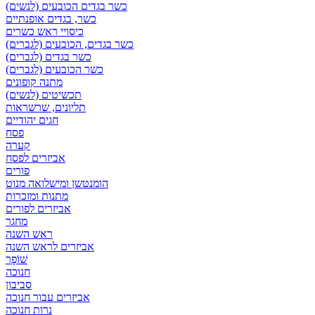
כשר בגדים הכובעים (לנשים)
כשר, בגדים אופנתיים
כיסויי ראש כשרים
כשר בגדים, הכובעים (לגברים)
כשר בגדים (לגברים)
כשר הכובעים (לגברים)
מתנה קופונים
תכשיטים (לנשים)
תליונים, שרשראות
חגים יהודיים
פסח
קערה
אביזרים לפסח
פורים
הומנטשן ומישלואה מנוט
מתנות ומזכרות
אביזרים לפורים
מחגר
ראש השנה
אביזרים לראש השנה
שׁוֹפָר
חנוכה
סביבון
אביזרים עבור חנוכה
נרות חנוכה