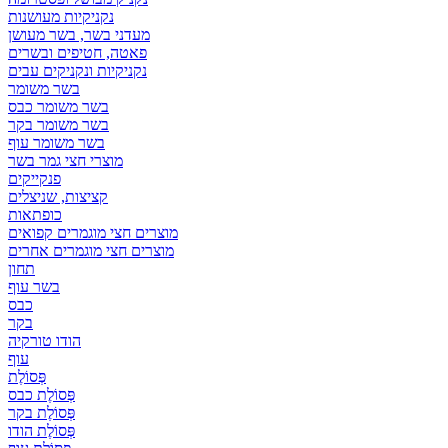
נקניקיות מעושנות
מעדני בשר, בשר מעושן
פאטה, חטיפים ובשרים
נקניקיות ונקניקים עבים
בשר משומר
בשר משומר כבס
בשר משומר בקר
בשר משומר עוף
מוצרי חצי גמר בשר
פנקייקים
קציצות, שניצלים
כופתאות
מוצרים חצי מוגמרים קפואים
מוצרים חצי מוגמרים אחרים
תחון
בשר עוף
כבס
בקר
הודו טורקיה
עוף
פְּסוֹלֶת
פְּסוֹלֶת כבס
פְּסוֹלֶת בקר
פְּסוֹלֶת הודו