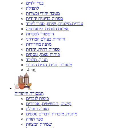
בגדי ילדים
לתפילה
מטבח יהודי וכשרות
ספרות בדיונית יהודית
עברית-מילונים, שיחון, ספרי לימוד
אמנות חזותית. ליתוגרפיה
היסטורי לספרות
היהדות בעולם המודרני
מתנה מהדורות
ספרות דתית, יהדות
פיתוח עצמי, עסקים
תנ"ך, תלמוד
מסורות, חגים, הבית היהודי
עוד 4
המסורת היהודית
כיפות לגברים
קישוט, תכשיטים, אביזרים
מזוזוה ותפילין
מתנות, מזכרות ודברים נוספים
ספר תורה
שמירת המצוות