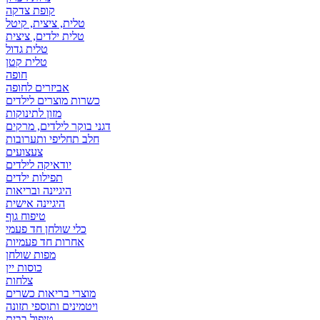
קופת צדקה
טלית, ציצית, קיטל
טלית ילדים, ציצית
טלית גדול
טלית קטן
אביזרים לחופה
כשרות מוצרים לילדים
מזון לתינוקות
דגני בוקר לילדים, מרקים
חלב תחליפי ותערובות
צעצועים
יודאיקה לילדים
תפילות ילדים
היגיינה ובריאות
היגיינה אישית
טיפוח גוף
כלי שולחן חד פעמי
אחרות חד פעמיות
מפות שולחן
כוסות יין
צלחות
מוצרי בריאות כשרים
ויטמינים ותוספי תזונה
טיפול בבית