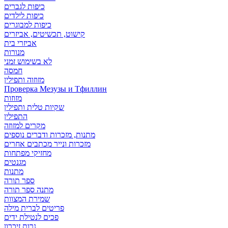
כיפות לגברים
כיפות לילדים
כיפות למבוגרים
קישוט, תכשיטים, אביזרים
אביזרי בית
מנורות
לא בשימוש זמני
חמסה
מזוזוה ותפילין
Проверка Мезузы и Тфиллин
מזוזות
שקיות טלית ותפילין
התפילין
מקרים למזוזה
מתנות, מזכרות ודברים נוספים
מזכרות ונייר מכתבים אחרים
מחזיקי מפתחות
מגנטים
מתנות
ספר תורה
מתנה ספר תורה
שמירת המצוות
פריטים לברית מילה
פכים לנטילת ידים
נרות זיכרון