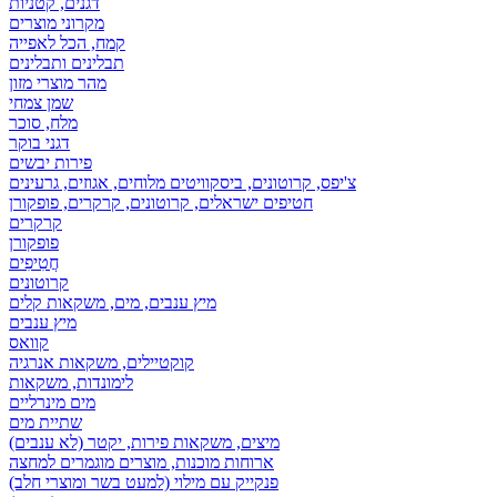
דגנים, קטניות
מקרוני מוצרים
קמח, הכל לאפייה
תבלינים ותבלינים
מהר מוצרי מזון
שמן צמחי
מלח, סוכר
דגני בוקר
פירות יבשים
צ'יפס, קרוטונים, ביסקוויטים מלוחים, אגוזים, גרעינים
חטיפים ישראלים, קרוטונים, קרקרים, פופקורן
קרקרים
פופקורן
חֲטִיפִים
קרוטונים
מיץ ענבים, מים, משקאות קלים
מיץ ענבים
קוואס
קוקטיילים, משקאות אנרגיה
לימונדות, משקאות
מים מינרליים
שתיית מים
מיצים, משקאות פירות, יקטר (לא ענבים)
ארוחות מוכנות, מוצרים מוגמרים למחצה
פנקייק עם מילוי (למעט בשר ומוצרי חלב)