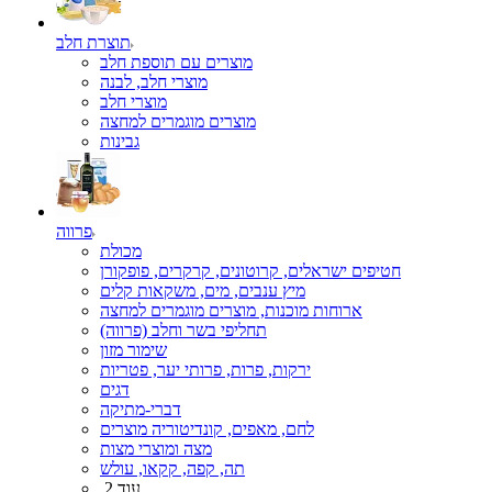
תוצרת חלב
מוצרים עם תוספת חלב
מוצרי חלב, לבנה
מוצרי חלב
מוצרים מוגמרים למחצה
גבינות
פרווה
מכולת
חטיפים ישראלים, קרוטונים, קרקרים, פופקורן
מיץ ענבים, מים, משקאות קלים
ארוחות מוכנות, מוצרים מוגמרים למחצה
תחליפי בשר וחלב (פרווה)
שימור מזון
ירקות, פרות, פרותי יער, פטריות
דגים
דברי-מתיקה
לחם, מאפים, קונדיטוריה מוצרים
מצה ומוצרי מצות
תה, קפה, קקאו, עולש
עוד 2