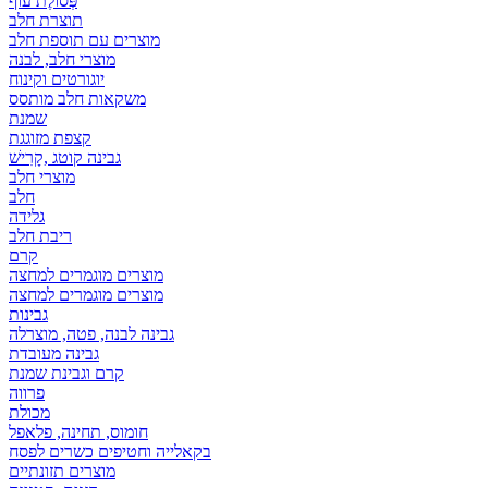
פְּסוֹלֶת עוף
תוצרת חלב
מוצרים עם תוספת חלב
מוצרי חלב, לבנה
יוגורטים וקינוח
משקאות חלב מותסס
שמנת
קצפת מזוגגת
גבינה קוטג ,קָרִישׁ
מוצרי חלב
חלב
גלידה
ריבת חלב
קרם
מוצרים מוגמרים למחצה
מוצרים מוגמרים למחצה
גבינות
גבינה לבנה, פטה, מוצרלה
גבינה מעובדת
קרם וגבינת שמנת
פרווה
מכולת
חומוס, תחינה, פלאפל
בקאלייה וחטיפים כשרים לפסח
מוצרים תזונתיים