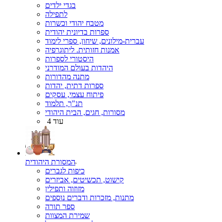
בגדי ילדים
לתפילה
מטבח יהודי וכשרות
ספרות בדיונית יהודית
עברית-מילונים, שיחון, ספרי לימוד
אמנות חזותית. ליתוגרפיה
היסטורי לספרות
היהדות בעולם המודרני
מתנה מהדורות
ספרות דתית, יהדות
פיתוח עצמי, עסקים
תנ"ך, תלמוד
מסורות, חגים, הבית היהודי
עוד 4
המסורת היהודית
כיפות לגברים
קישוט, תכשיטים, אביזרים
מזוזוה ותפילין
מתנות, מזכרות ודברים נוספים
ספר תורה
שמירת המצוות