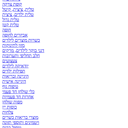
קופת צדקה
טלית, ציצית, קיטל
טלית ילדים, ציצית
טלית גדול
טלית קטן
אביזרים לחופה
כשרות מוצרים לילדים
מזון לתינוקות
דגני בוקר לילדים, מרקים
חלב תחליפי ותערובות
צעצועים
יודאיקה לילדים
תפילות ילדים
היגיינה ובריאות
היגיינה אישית
טיפוח גוף
כלי שולחן חד פעמי
אחרות חד פעמיות
מפות שולחן
כוסות יין
צלחות
מוצרי בריאות כשרים
ויטמינים ותוספי תזונה
טיפול בבית