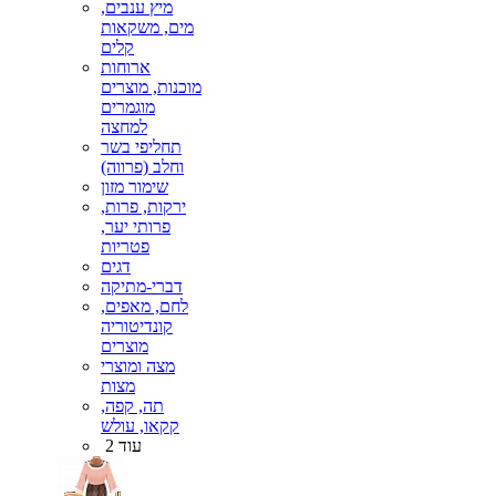
מיץ ענבים,
מים, משקאות
קלים
ארוחות
מוכנות, מוצרים
מוגמרים
למחצה
תחליפי בשר
וחלב (פרווה)
שימור מזון
ירקות, פרות,
פרותי יער,
פטריות
דגים
דברי-מתיקה
לחם, מאפים,
קונדיטוריה
מוצרים
מצה ומוצרי
מצות
תה, קפה,
קקאו, עולש
עוד 2