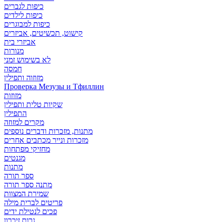
כיפות לגברים
כיפות לילדים
כיפות למבוגרים
קישוט, תכשיטים, אביזרים
אביזרי בית
מנורות
לא בשימוש זמני
חמסה
מזוזוה ותפילין
Проверка Мезузы и Тфиллин
מזוזות
שקיות טלית ותפילין
התפילין
מקרים למזוזה
מתנות, מזכרות ודברים נוספים
מזכרות ונייר מכתבים אחרים
מחזיקי מפתחות
מגנטים
מתנות
ספר תורה
מתנה ספר תורה
שמירת המצוות
פריטים לברית מילה
פכים לנטילת ידים
נרות זיכרון