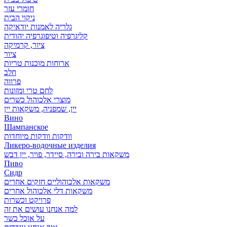
חומרי עזר
ניקוי הבית
גלריה לאמנות יודאיקה
קליגרפיה וטיפוגרפיה יהודית
ציור, קרמיקה
ציור
ארוחות מוכנות טריות
חלב
פרווה
לחם טרי ומזונות
מוצרי אלכוהול כשרים
יין, שמפניה, משקאות יין
Вино
Шампанское
וודקות וודקות מיוחדות
Ликеро-водочные изделия
משקאות בירה ובירה, סיידר, פויר, יין דבש
Пиво
Сидр
משקאות אלכוהוליים חזקים אחרים
משקאות דלי אלכוהול אחרים
פרויקט וכשרות
למה אנחנו עושים את זה
על אוכל כשר