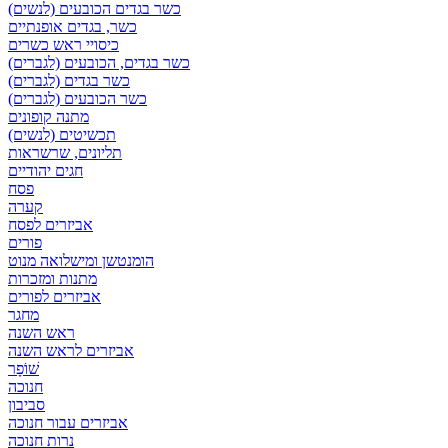
כשר בגדים הכובעים (לנשים)
כשר, בגדים אופנתיים
כיסויי ראש כשרים
כשר בגדים, הכובעים (לגברים)
כשר בגדים (לגברים)
כשר הכובעים (לגברים)
מתנה קופונים
תכשיטים (לנשים)
תליונים, שרשראות
חגים יהודיים
פסח
קערה
אביזרים לפסח
פורים
הומנטשן ומישלואה מנוט
מתנות ומזכרות
אביזרים לפורים
מחגר
ראש השנה
אביזרים לראש השנה
שׁוֹפָר
חנוכה
סביבון
אביזרים עבור חנוכה
נרות חנוכה