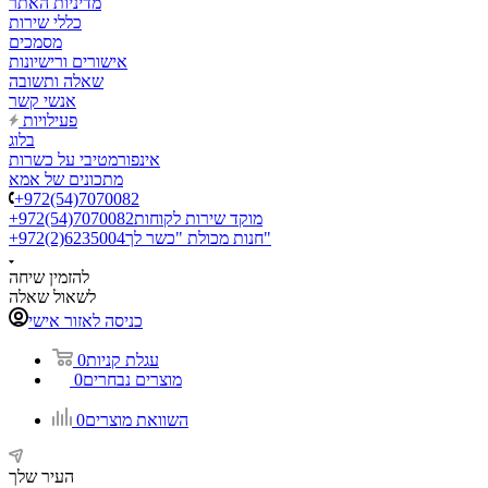
מדיניות האתר
כללי שירות
מסמכים
אישורים ורישיונות
שאלה ותשובה
אנשי קשר
פעילויות
בלוג
אינפורמטיבי על כשרות
מתכונים של אמא
+972(54)7070082
מוקד שירות לקוחות
+972(54)7070082
חנות מכולת "כשר לך"
+972(2)6235004
להזמין שיחה
לשאול שאלה
כניסה לאזור אישי
עגלת קניות
0
מוצרים נבחרים
0
השוואת מוצרים
0
העיר שלך