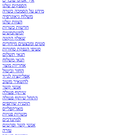
איך אנחנו עובדים
הספקים שלנו
מידע על הסמכה כשרה
משלוח גיאוגרפיה
הצוות שלנו
חדשות כשרות
למשתמשים
שאלון הקונה
סטים ומבצעים מיוחדים
סעיפי הנפקת סחורות
תנאי תשלום
תנאי משלוח
אחריות מוצר
החזר וביטול
אפליקציה לנייד
להשאיר משוב
אנשי קשר
שיתוף פעולה
התחל שיתוף פעולה
תוכנית שותפים
מארקפלייס
משרות פנויות
למתנדבים
אנשי קשר ופרטים
עזרה