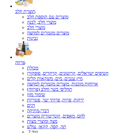
תוצרת חלב
מוצרים עם תוספת חלב
מוצרי חלב, לבנה
מוצרי חלב
מוצרים מוגמרים למחצה
גבינות
פרווה
מכולת
חטיפים ישראלים, קרוטונים, קרקרים, פופקורן
מיץ ענבים, מים, משקאות קלים
ארוחות מוכנות, מוצרים מוגמרים למחצה
תחליפי בשר וחלב (פרווה)
שימור מזון
ירקות, פרות, פרותי יער, פטריות
דגים
דברי-מתיקה
לחם, מאפים, קונדיטוריה מוצרים
מצה ומוצרי מצות
תה, קפה, קקאו, עולש
עוד 2