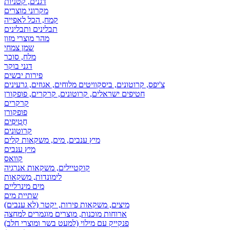
דגנים, קטניות
מקרוני מוצרים
קמח, הכל לאפייה
תבלינים ותבלינים
מהר מוצרי מזון
שמן צמחי
מלח, סוכר
דגני בוקר
פירות יבשים
צ'יפס, קרוטונים, ביסקוויטים מלוחים, אגוזים, גרעינים
חטיפים ישראלים, קרוטונים, קרקרים, פופקורן
קרקרים
פופקורן
חֲטִיפִים
קרוטונים
מיץ ענבים, מים, משקאות קלים
מיץ ענבים
קוואס
קוקטיילים, משקאות אנרגיה
לימונדות, משקאות
מים מינרליים
שתיית מים
מיצים, משקאות פירות, יקטר (לא ענבים)
ארוחות מוכנות, מוצרים מוגמרים למחצה
פנקייק עם מילוי (למעט בשר ומוצרי חלב)