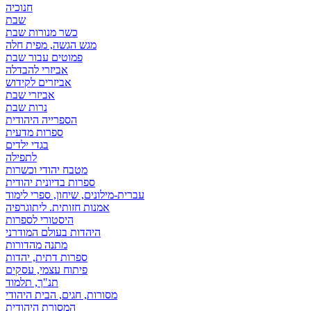
חנוכיה
שבת
כשר מנורות שבת
מגש הגשה, מפית חלה
פמוטים עבור שבת
אביזרי להבדלה
אביזרים לקידוש
אביזרי שבת
נרות שבת
הספרייה היהודית
ספרות מדעית
בגדי ילדים
לתפילה
מטבח יהודי וכשרות
ספרות בדיונית יהודית
עברית-מילונים, שיחון, ספרי לימוד
אמנות חזותית. ליתוגרפיה
היסטורי לספרות
היהדות בעולם המודרני
מתנה מהדורות
ספרות דתית, יהדות
פיתוח עצמי, עסקים
תנ"ך, תלמוד
מסורות, חגים, הבית היהודי
המסורת היהודית