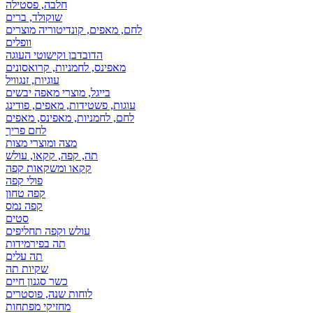
חלבה, פסטילה
שוקולד, ברים
לחם, מאפים, קונדיטוריה מוצרים
וופלים
הדובדבן וקישוטי העוגה
מאפינס, לחמניות, קרואסונים
עוגיות, זנגוויל
בייגל, מוצרי מאפה יבשים
עוגות, פשטידות, מאפים, פודינג
לחם, לחמניות, מאפינס, מאפים
לחם פריך
מצה ומוצרי מצות
תה, קפה, קקאו, עולש
קקאו ומשקאות קפה
פולי קפה
קפה טחון
קפה נמס
סטים
עולש וקפה תחליפים
תה בפירמידות
תה עלים
שקיות תה
כשר סגנון חיים
לוחות שנה, פוסטרים
מחזיקי מפתחות