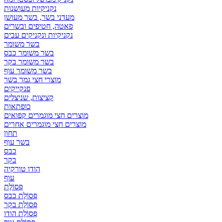
נקניקיות מעושנות
מעדני בשר, בשר מעושן
פאטה, חטיפים ובשרים
נקניקיות ונקניקים עבים
בשר משומר
בשר משומר כבס
בשר משומר בקר
בשר משומר עוף
מוצרי חצי גמר בשר
פנקייקים
קציצות, שניצלים
כופתאות
מוצרים חצי מוגמרים קפואים
מוצרים חצי מוגמרים אחרים
תחון
בשר עוף
כבס
בקר
הודו טורקיה
עוף
פְּסוֹלֶת
פְּסוֹלֶת כבס
פְּסוֹלֶת בקר
פְּסוֹלֶת הודו