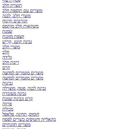
פְּסוֹלֶת עוף
תוצרת חלב
מוצרים עם תוספת חלב
מוצרי חלב, לבנה
יוגורטים וקינוח
משקאות חלב מותסס
שמנת
קצפת מזוגגת
גבינה קוטג ,קָרִישׁ
מוצרי חלב
חלב
גלידה
ריבת חלב
קרם
מוצרים מוגמרים למחצה
מוצרים מוגמרים למחצה
גבינות
גבינה לבנה, פטה, מוצרלה
גבינה מעובדת
קרם וגבינת שמנת
פרווה
מכולת
חומוס, תחינה, פלאפל
בקאלייה וחטיפים כשרים לפסח
מוצרים תזונתיים