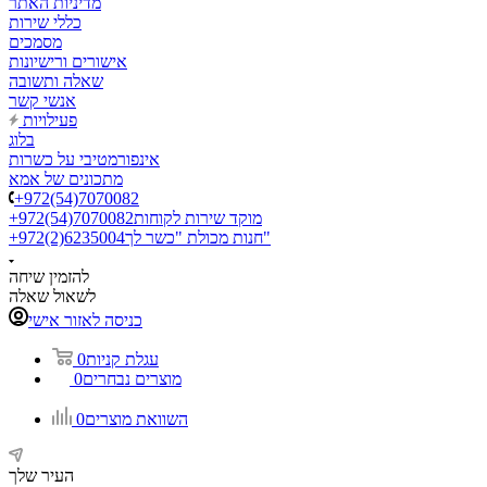
מדיניות האתר
כללי שירות
מסמכים
אישורים ורישיונות
שאלה ותשובה
אנשי קשר
פעילויות
בלוג
אינפורמטיבי על כשרות
מתכונים של אמא
+972(54)7070082
מוקד שירות לקוחות
+972(54)7070082
חנות מכולת "כשר לך"
+972(2)6235004
להזמין שיחה
לשאול שאלה
כניסה לאזור אישי
עגלת קניות
0
מוצרים נבחרים
0
השוואת מוצרים
0
העיר שלך