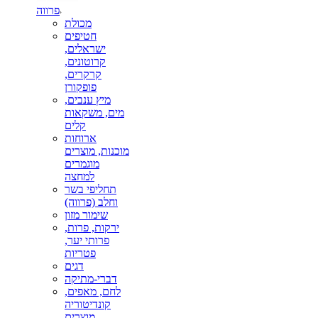
פרווה
מכולת
חטיפים
ישראלים,
קרוטונים,
קרקרים,
פופקורן
מיץ ענבים,
מים, משקאות
קלים
ארוחות
מוכנות, מוצרים
מוגמרים
למחצה
תחליפי בשר
וחלב (פרווה)
שימור מזון
ירקות, פרות,
פרותי יער,
פטריות
דגים
דברי-מתיקה
לחם, מאפים,
קונדיטוריה
מוצרים