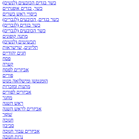
כשר בגדים הכובעים (לנשים)
כשר, בגדים אופנתיים
כיסויי ראש כשרים
כשר בגדים, הכובעים (לגברים)
כשר בגדים (לגברים)
כשר הכובעים (לגברים)
מתנה קופונים
תכשיטים (לנשים)
תליונים, שרשראות
חגים יהודיים
פסח
קערה
אביזרים לפסח
פורים
הומנטשן ומישלואה מנוט
מתנות ומזכרות
אביזרים לפורים
מחגר
ראש השנה
אביזרים לראש השנה
שׁוֹפָר
חנוכה
סביבון
אביזרים עבור חנוכה
נרות חנוכה