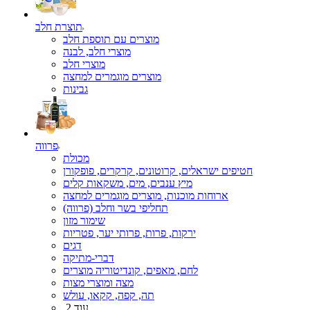
תוצרת חלב
מוצרים עם תוספת חלב
מוצרי חלב, לבנה
מוצרי חלב
מוצרים מוגמרים למחצה
גבינות
פרווה
מכולת
חטיפים ישראלים, קרוטונים, קרקרים, פופקורן
מיץ ענבים, מים, משקאות קלים
ארוחות מוכנות, מוצרים מוגמרים למחצה
תחליפי בשר וחלב (פרווה)
שימור מזון
ירקות, פרות, פרותי יער, פטריות
דגים
דברי-מתיקה
לחם, מאפים, קונדיטוריה מוצרים
מצה ומוצרי מצות
תה, קפה, קקאו, עולש
עוד 2