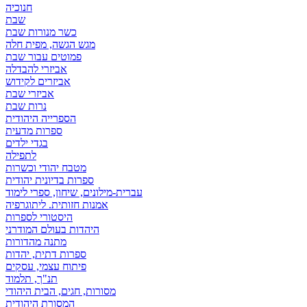
חנוכיה
שבת
כשר מנורות שבת
מגש הגשה, מפית חלה
פמוטים עבור שבת
אביזרי להבדלה
אביזרים לקידוש
אביזרי שבת
נרות שבת
הספרייה היהודית
ספרות מדעית
בגדי ילדים
לתפילה
מטבח יהודי וכשרות
ספרות בדיונית יהודית
עברית-מילונים, שיחון, ספרי לימוד
אמנות חזותית. ליתוגרפיה
היסטורי לספרות
היהדות בעולם המודרני
מתנה מהדורות
ספרות דתית, יהדות
פיתוח עצמי, עסקים
תנ"ך, תלמוד
מסורות, חגים, הבית היהודי
המסורת היהודית