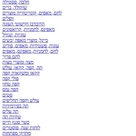
חלבה, פסטילה
שוקולד, ברים
לחם, מאפים, קונדיטוריה מוצרים
וופלים
הדובדבן וקישוטי העוגה
מאפינס, לחמניות, קרואסונים
עוגיות, זנגוויל
בייגל, מוצרי מאפה יבשים
עוגות, פשטידות, מאפים, פודינג
לחם, לחמניות, מאפינס, מאפים
לחם פריך
מצה ומוצרי מצות
תה, קפה, קקאו, עולש
קקאו ומשקאות קפה
פולי קפה
קפה טחון
קפה נמס
סטים
עולש וקפה תחליפים
תה בפירמידות
תה עלים
שקיות תה
כשר סגנון חיים
לוחות שנה, פוסטרים
מחזיקי מפתחות