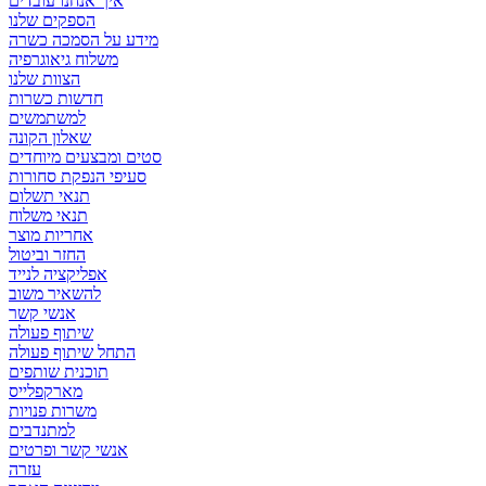
איך אנחנו עובדים
הספקים שלנו
מידע על הסמכה כשרה
משלוח גיאוגרפיה
הצוות שלנו
חדשות כשרות
למשתמשים
שאלון הקונה
סטים ומבצעים מיוחדים
סעיפי הנפקת סחורות
תנאי תשלום
תנאי משלוח
אחריות מוצר
החזר וביטול
אפליקציה לנייד
להשאיר משוב
אנשי קשר
שיתוף פעולה
התחל שיתוף פעולה
תוכנית שותפים
מארקפלייס
משרות פנויות
למתנדבים
אנשי קשר ופרטים
עזרה