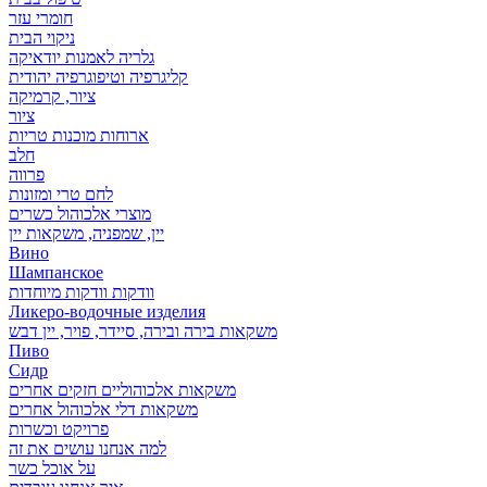
חומרי עזר
ניקוי הבית
גלריה לאמנות יודאיקה
קליגרפיה וטיפוגרפיה יהודית
ציור, קרמיקה
ציור
ארוחות מוכנות טריות
חלב
פרווה
לחם טרי ומזונות
מוצרי אלכוהול כשרים
יין, שמפניה, משקאות יין
Вино
Шампанское
וודקות וודקות מיוחדות
Ликеро-водочные изделия
משקאות בירה ובירה, סיידר, פויר, יין דבש
Пиво
Сидр
משקאות אלכוהוליים חזקים אחרים
משקאות דלי אלכוהול אחרים
פרויקט וכשרות
למה אנחנו עושים את זה
על אוכל כשר