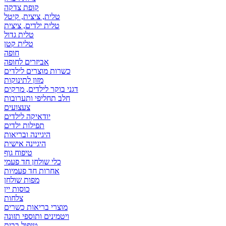
קופת צדקה
טלית, ציצית, קיטל
טלית ילדים, ציצית
טלית גדול
טלית קטן
אביזרים לחופה
כשרות מוצרים לילדים
מזון לתינוקות
דגני בוקר לילדים, מרקים
חלב תחליפי ותערובות
צעצועים
יודאיקה לילדים
תפילות ילדים
היגיינה ובריאות
היגיינה אישית
טיפוח גוף
כלי שולחן חד פעמי
אחרות חד פעמיות
מפות שולחן
כוסות יין
צלחות
מוצרי בריאות כשרים
ויטמינים ותוספי תזונה
טיפול בבית