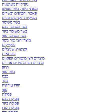
נקניקיות מעושנות
מעדני בשר, בשר מעושן
פאטה, חטיפים ובשרים
נקניקיות ונקניקים עבים
בשר משומר
בשר משומר כבס
בשר משומר בקר
בשר משומר עוף
מוצרי חצי גמר בשר
פנקייקים
קציצות, שניצלים
כופתאות
מוצרים חצי מוגמרים קפואים
מוצרים חצי מוגמרים אחרים
תחון
בשר עוף
כבס
בקר
הודו טורקיה
עוף
פְּסוֹלֶת
פְּסוֹלֶת כבס
פְּסוֹלֶת בקר
פְּסוֹלֶת הודו