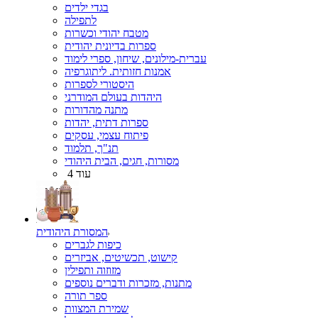
בגדי ילדים
לתפילה
מטבח יהודי וכשרות
ספרות בדיונית יהודית
עברית-מילונים, שיחון, ספרי לימוד
אמנות חזותית. ליתוגרפיה
היסטורי לספרות
היהדות בעולם המודרני
מתנה מהדורות
ספרות דתית, יהדות
פיתוח עצמי, עסקים
תנ"ך, תלמוד
מסורות, חגים, הבית היהודי
עוד 4
המסורת היהודית
כיפות לגברים
קישוט, תכשיטים, אביזרים
מזוזוה ותפילין
מתנות, מזכרות ודברים נוספים
ספר תורה
שמירת המצוות