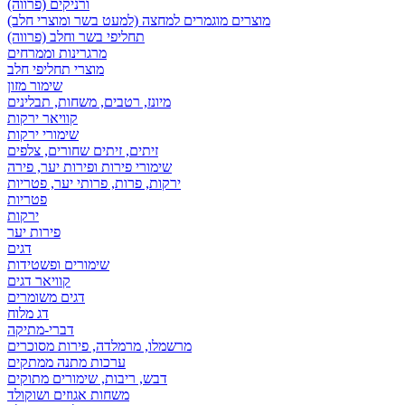
ורניקים (פרווה)
מוצרים מוגמרים למחצה (למעט בשר ומוצרי חלב)
תחליפי בשר וחלב (פרווה)
מרגרינות וממרחים
מוצרי תחליפי חלב
שימור מזון
מיונז, רטבים, משחות, תבלינים
קוויאר ירקות
שימורי ירקות
זיתים, זיתים שחורים, צלפים
שימורי פירות ופירות יער, פירה
ירקות, פרות, פרותי יער, פטריות
פטריות
ירקות
פירות יער
דגים
שימורים ופשטידות
קוויאר דגים
דגים משומרים
דג מלוח
דברי-מתיקה
מרשמלו, מרמלדה, פירות מסוכרים
ערכות מתנה ממתקים
דבש, ריבות, שימורים מתוקים
משחות אגוזים ושוקולד