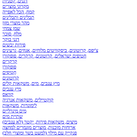
דגנים, קטניות
מקרוני מוצרים
קמח, הכל לאפייה
תבלינים ותבלינים
מהר מוצרי מזון
שמן צמחי
מלח, סוכר
דגני בוקר
פירות יבשים
צ'יפס, קרוטונים, ביסקוויטים מלוחים, אגוזים, גרעינים
חטיפים ישראלים, קרוטונים, קרקרים, פופקורן
קרקרים
פופקורן
חֲטִיפִים
קרוטונים
מיץ ענבים, מים, משקאות קלים
מיץ ענבים
קוואס
קוקטיילים, משקאות אנרגיה
לימונדות, משקאות
מים מינרליים
שתיית מים
מיצים, משקאות פירות, יקטר (לא ענבים)
ארוחות מוכנות, מוצרים מוגמרים למחצה
פנקייק עם מילוי (למעט בשר ומוצרי חלב)