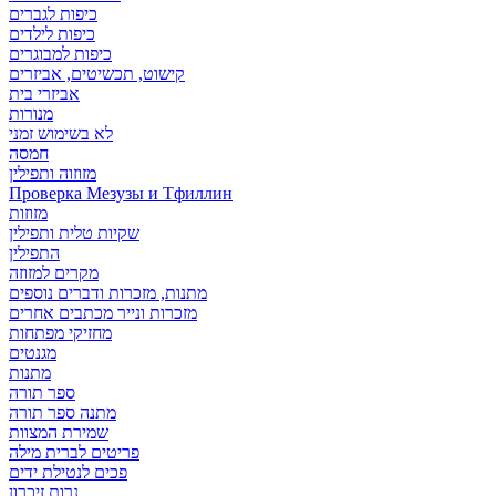
כיפות לגברים
כיפות לילדים
כיפות למבוגרים
קישוט, תכשיטים, אביזרים
אביזרי בית
מנורות
לא בשימוש זמני
חמסה
מזוזוה ותפילין
Проверка Мезузы и Тфиллин
מזוזות
שקיות טלית ותפילין
התפילין
מקרים למזוזה
מתנות, מזכרות ודברים נוספים
מזכרות ונייר מכתבים אחרים
מחזיקי מפתחות
מגנטים
מתנות
ספר תורה
מתנה ספר תורה
שמירת המצוות
פריטים לברית מילה
פכים לנטילת ידים
נרות זיכרון