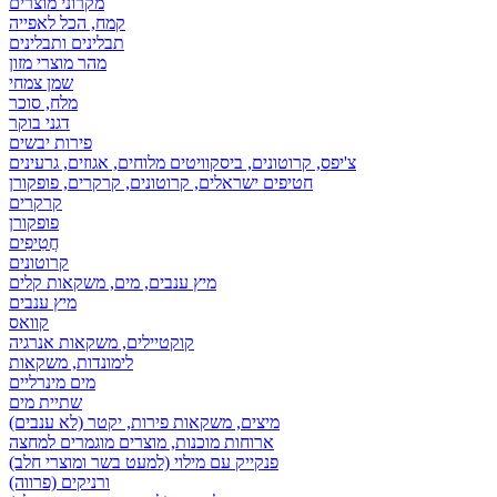
מקרוני מוצרים
קמח, הכל לאפייה
תבלינים ותבלינים
מהר מוצרי מזון
שמן צמחי
מלח, סוכר
דגני בוקר
פירות יבשים
צ'יפס, קרוטונים, ביסקוויטים מלוחים, אגוזים, גרעינים
חטיפים ישראלים, קרוטונים, קרקרים, פופקורן
קרקרים
פופקורן
חֲטִיפִים
קרוטונים
מיץ ענבים, מים, משקאות קלים
מיץ ענבים
קוואס
קוקטיילים, משקאות אנרגיה
לימונדות, משקאות
מים מינרליים
שתיית מים
מיצים, משקאות פירות, יקטר (לא ענבים)
ארוחות מוכנות, מוצרים מוגמרים למחצה
פנקייק עם מילוי (למעט בשר ומוצרי חלב)
ורניקים (פרווה)