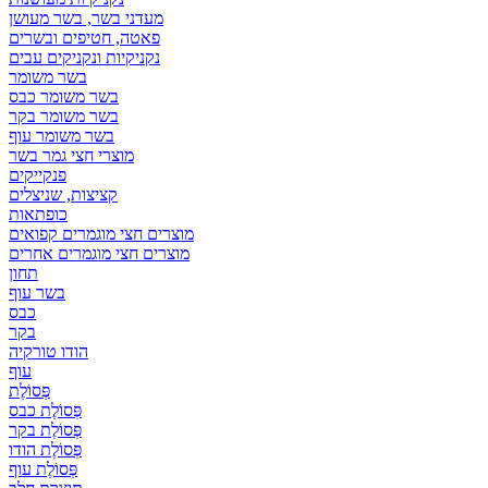
מעדני בשר, בשר מעושן
פאטה, חטיפים ובשרים
נקניקיות ונקניקים עבים
בשר משומר
בשר משומר כבס
בשר משומר בקר
בשר משומר עוף
מוצרי חצי גמר בשר
פנקייקים
קציצות, שניצלים
כופתאות
מוצרים חצי מוגמרים קפואים
מוצרים חצי מוגמרים אחרים
תחון
בשר עוף
כבס
בקר
הודו טורקיה
עוף
פְּסוֹלֶת
פְּסוֹלֶת כבס
פְּסוֹלֶת בקר
פְּסוֹלֶת הודו
פְּסוֹלֶת עוף