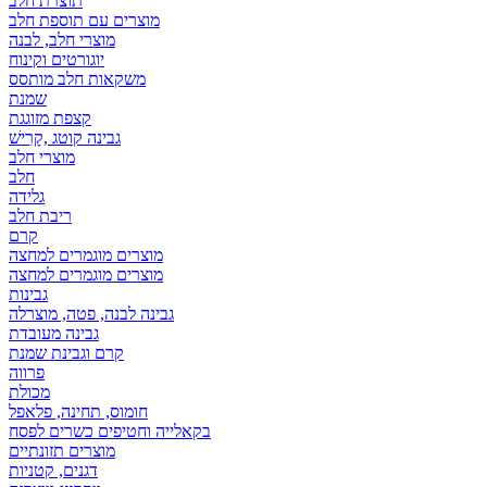
תוצרת חלב
מוצרים עם תוספת חלב
מוצרי חלב, לבנה
יוגורטים וקינוח
משקאות חלב מותסס
שמנת
קצפת מזוגגת
גבינה קוטג ,קָרִישׁ
מוצרי חלב
חלב
גלידה
ריבת חלב
קרם
מוצרים מוגמרים למחצה
מוצרים מוגמרים למחצה
גבינות
גבינה לבנה, פטה, מוצרלה
גבינה מעובדת
קרם וגבינת שמנת
פרווה
מכולת
חומוס, תחינה, פלאפל
בקאלייה וחטיפים כשרים לפסח
מוצרים תזונתיים
דגנים, קטניות