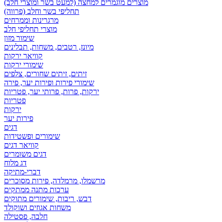
מוצרים מוגמרים למחצה (למעט בשר ומוצרי חלב)
תחליפי בשר וחלב (פרווה)
מרגרינות וממרחים
מוצרי תחליפי חלב
שימור מזון
מיונז, רטבים, משחות, תבלינים
קוויאר ירקות
שימורי ירקות
זיתים, זיתים שחורים, צלפים
שימורי פירות ופירות יער, פירה
ירקות, פרות, פרותי יער, פטריות
פטריות
ירקות
פירות יער
דגים
שימורים ופשטידות
קוויאר דגים
דגים משומרים
דג מלוח
דברי-מתיקה
מרשמלו, מרמלדה, פירות מסוכרים
ערכות מתנה ממתקים
דבש, ריבות, שימורים מתוקים
משחות אגוזים ושוקולד
חלבה, פסטילה