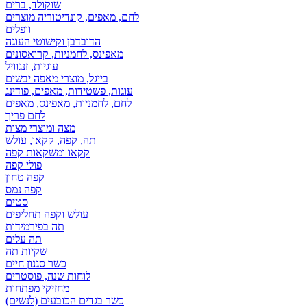
שוקולד, ברים
לחם, מאפים, קונדיטוריה מוצרים
וופלים
הדובדבן וקישוטי העוגה
מאפינס, לחמניות, קרואסונים
עוגיות, זנגוויל
בייגל, מוצרי מאפה יבשים
עוגות, פשטידות, מאפים, פודינג
לחם, לחמניות, מאפינס, מאפים
לחם פריך
מצה ומוצרי מצות
תה, קפה, קקאו, עולש
קקאו ומשקאות קפה
פולי קפה
קפה טחון
קפה נמס
סטים
עולש וקפה תחליפים
תה בפירמידות
תה עלים
שקיות תה
כשר סגנון חיים
לוחות שנה, פוסטרים
מחזיקי מפתחות
כשר בגדים הכובעים (לנשים)