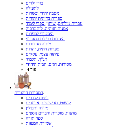
בגדי ילדים
לתפילה
מטבח יהודי וכשרות
ספרות בדיונית יהודית
עברית-מילונים, שיחון, ספרי לימוד
אמנות חזותית. ליתוגרפיה
היסטורי לספרות
היהדות בעולם המודרני
מתנה מהדורות
ספרות דתית, יהדות
פיתוח עצמי, עסקים
תנ"ך, תלמוד
מסורות, חגים, הבית היהודי
עוד 4
המסורת היהודית
כיפות לגברים
קישוט, תכשיטים, אביזרים
מזוזוה ותפילין
מתנות, מזכרות ודברים נוספים
ספר תורה
שמירת המצוות