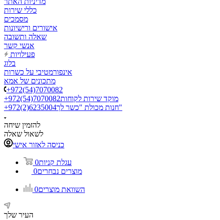
מדיניות האתר
כללי שירות
מסמכים
אישורים ורישיונות
שאלה ותשובה
אנשי קשר
פעילויות
בלוג
אינפורמטיבי על כשרות
מתכונים של אמא
+972(54)7070082
מוקד שירות לקוחות
+972(54)7070082
חנות מכולת "כשר לך"
+972(2)6235004
להזמין שיחה
לשאול שאלה
כניסה לאזור אישי
עגלת קניות
0
מוצרים נבחרים
0
השוואת מוצרים
0
העיר שלך