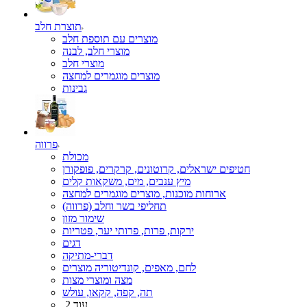
תוצרת חלב
מוצרים עם תוספת חלב
מוצרי חלב, לבנה
מוצרי חלב
מוצרים מוגמרים למחצה
גבינות
פרווה
מכולת
חטיפים ישראלים, קרוטונים, קרקרים, פופקורן
מיץ ענבים, מים, משקאות קלים
ארוחות מוכנות, מוצרים מוגמרים למחצה
תחליפי בשר וחלב (פרווה)
שימור מזון
ירקות, פרות, פרותי יער, פטריות
דגים
דברי-מתיקה
לחם, מאפים, קונדיטוריה מוצרים
מצה ומוצרי מצות
תה, קפה, קקאו, עולש
עוד 2