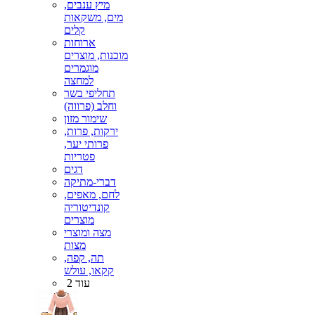
מיץ ענבים,
מים, משקאות
קלים
ארוחות
מוכנות, מוצרים
מוגמרים
למחצה
תחליפי בשר
וחלב (פרווה)
שימור מזון
ירקות, פרות,
פרותי יער,
פטריות
דגים
דברי-מתיקה
לחם, מאפים,
קונדיטוריה
מוצרים
מצה ומוצרי
מצות
תה, קפה,
קקאו, עולש
עוד 2