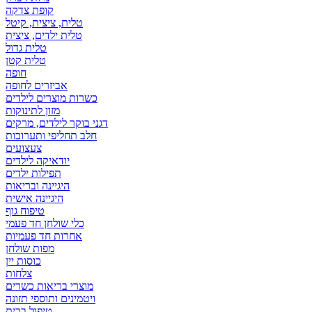
קופת צדקה
טלית, ציצית, קיטל
טלית ילדים, ציצית
טלית גדול
טלית קטן
אביזרים לחופה
כשרות מוצרים לילדים
מזון לתינוקות
דגני בוקר לילדים, מרקים
חלב תחליפי ותערובות
צעצועים
יודאיקה לילדים
תפילות ילדים
היגיינה ובריאות
היגיינה אישית
טיפוח גוף
כלי שולחן חד פעמי
אחרות חד פעמיות
מפות שולחן
כוסות יין
צלחות
מוצרי בריאות כשרים
ויטמינים ותוספי תזונה
טיפול בבית