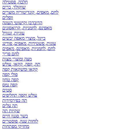
חלבה, פסטילה
שוקולד, ברים
לחם, מאפים, קונדיטוריה מוצרים
וופלים
הדובדבן וקישוטי העוגה
מאפינס, לחמניות, קרואסונים
עוגיות, זנגוויל
בייגל, מוצרי מאפה יבשים
עוגות, פשטידות, מאפים, פודינג
לחם, לחמניות, מאפינס, מאפים
לחם פריך
מצה ומוצרי מצות
תה, קפה, קקאו, עולש
קקאו ומשקאות קפה
פולי קפה
קפה טחון
קפה נמס
סטים
עולש וקפה תחליפים
תה בפירמידות
תה עלים
שקיות תה
כשר סגנון חיים
לוחות שנה, פוסטרים
מחזיקי מפתחות