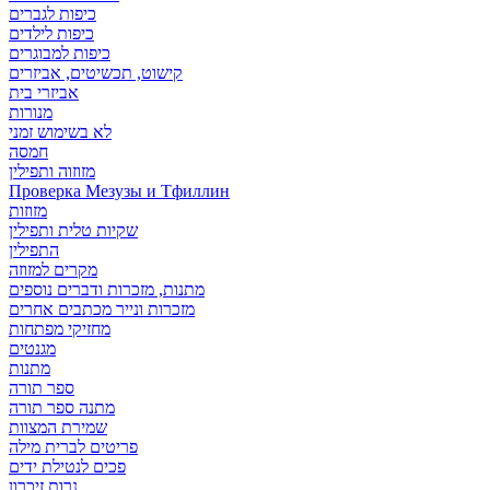
כיפות לגברים
כיפות לילדים
כיפות למבוגרים
קישוט, תכשיטים, אביזרים
אביזרי בית
מנורות
לא בשימוש זמני
חמסה
מזוזוה ותפילין
Проверка Мезузы и Тфиллин
מזוזות
שקיות טלית ותפילין
התפילין
מקרים למזוזה
מתנות, מזכרות ודברים נוספים
מזכרות ונייר מכתבים אחרים
מחזיקי מפתחות
מגנטים
מתנות
ספר תורה
מתנה ספר תורה
שמירת המצוות
פריטים לברית מילה
פכים לנטילת ידים
נרות זיכרון