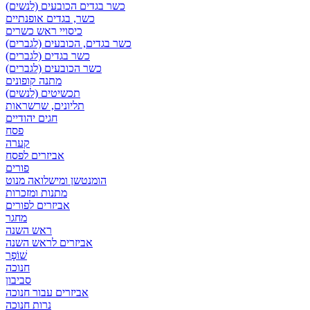
כשר בגדים הכובעים (לנשים)
כשר, בגדים אופנתיים
כיסויי ראש כשרים
כשר בגדים, הכובעים (לגברים)
כשר בגדים (לגברים)
כשר הכובעים (לגברים)
מתנה קופונים
תכשיטים (לנשים)
תליונים, שרשראות
חגים יהודיים
פסח
קערה
אביזרים לפסח
פורים
הומנטשן ומישלואה מנוט
מתנות ומזכרות
אביזרים לפורים
מחגר
ראש השנה
אביזרים לראש השנה
שׁוֹפָר
חנוכה
סביבון
אביזרים עבור חנוכה
נרות חנוכה