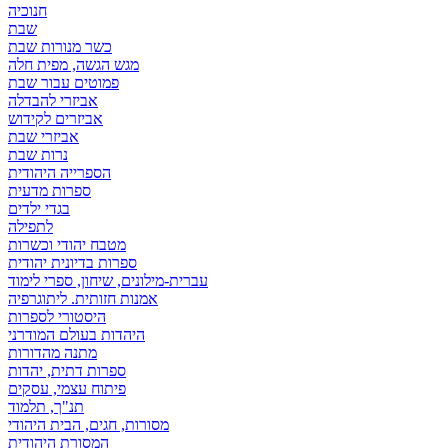
חנוכיה
שבת
כשר מנורות שבת
מגש הגשה, מפית חלה
פמוטים עבור שבת
אביזרי להבדלה
אביזרים לקידוש
אביזרי שבת
נרות שבת
הספרייה היהודית
ספרות מדעית
בגדי ילדים
לתפילה
מטבח יהודי וכשרות
ספרות בדיונית יהודית
עברית-מילונים, שיחון, ספרי לימוד
אמנות חזותית. ליתוגרפיה
היסטורי לספרות
היהדות בעולם המודרני
מתנה מהדורות
ספרות דתית, יהדות
פיתוח עצמי, עסקים
תנ"ך, תלמוד
מסורות, חגים, הבית היהודי
המסורת היהודית