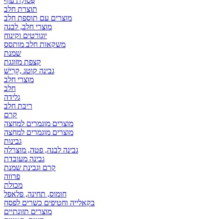
פְּסוֹלֶת עוף
תוצרת חלב
מוצרים עם תוספת חלב
מוצרי חלב, לבנה
יוגורטים וקינוח
משקאות חלב מותסס
שמנת
קצפת מזוגגת
גבינה קוטג ,קָרִישׁ
מוצרי חלב
חלב
גלידה
ריבת חלב
קרם
מוצרים מוגמרים למחצה
מוצרים מוגמרים למחצה
גבינות
גבינה לבנה, פטה, מוצרלה
גבינה מעובדת
קרם וגבינת שמנת
פרווה
מכולת
חומוס, תחינה, פלאפל
בקאלייה וחטיפים כשרים לפסח
מוצרים תזונתיים