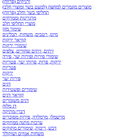
ורניקים (פרווה)
מוצרים מוגמרים למחצה (למעט בשר ומוצרי חלב)
תחליפי בשר וחלב (פרווה)
מרגרינות וממרחים
מוצרי תחליפי חלב
שימור מזון
מיונז, רטבים, משחות, תבלינים
קוויאר ירקות
שימורי ירקות
זיתים, זיתים שחורים, צלפים
שימורי פירות ופירות יער, פירה
ירקות, פרות, פרותי יער, פטריות
פטריות
ירקות
פירות יער
דגים
שימורים ופשטידות
קוויאר דגים
דגים משומרים
דג מלוח
דברי-מתיקה
מרשמלו, מרמלדה, פירות מסוכרים
ערכות מתנה ממתקים
דבש, ריבות, שימורים מתוקים
משחות אגוזים ושוקולד