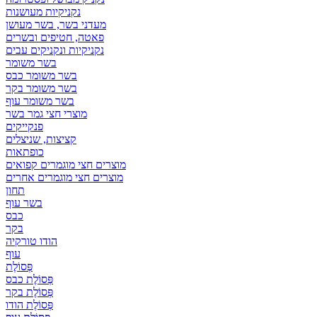
נקניקיות מעושנות
מעדני בשר, בשר מעושן
פאטה, חטיפים ובשרים
נקניקיות ונקניקים עבים
בשר משומר
בשר משומר כבס
בשר משומר בקר
בשר משומר עוף
מוצרי חצי גמר בשר
פנקייקים
קציצות, שניצלים
כופתאות
מוצרים חצי מוגמרים קפואים
מוצרים חצי מוגמרים אחרים
תחון
בשר עוף
כבס
בקר
הודו טורקיה
עוף
פְּסוֹלֶת
פְּסוֹלֶת כבס
פְּסוֹלֶת בקר
פְּסוֹלֶת הודו