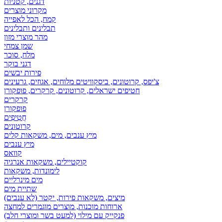
דגנים, קטניות
מקרוני מוצרים
קמח, הכל לאפייה
תבלינים ותבלינים
מהר מוצרי מזון
שמן צמחי
מלח, סוכר
דגני בוקר
פירות יבשים
צ'יפס, קרוטונים, ביסקוויטים מלוחים, אגוזים, גרעינים
חטיפים ישראלים, קרוטונים, קרקרים, פופקורן
קרקרים
פופקורן
חֲטִיפִים
קרוטונים
מיץ ענבים, מים, משקאות קלים
מיץ ענבים
קוואס
קוקטיילים, משקאות אנרגיה
לימונדות, משקאות
מים מינרליים
שתיית מים
מיצים, משקאות פירות, יקטר (לא ענבים)
ארוחות מוכנות, מוצרים מוגמרים למחצה
פנקייק עם מילוי (למעט בשר ומוצרי חלב)