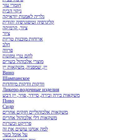
חומרי עזר
ניקוי הבית
גלריה לאמנות יודאיקה
קליגרפיה וטיפוגרפיה יהודית
ציור, קרמיקה
ציור
ארוחות מוכנות טריות
חלב
פרווה
לחם טרי ומזונות
מוצרי אלכוהול כשרים
יין, שמפניה, משקאות יין
Вино
Шампанское
וודקות וודקות מיוחדות
Ликеро-водочные изделия
משקאות בירה ובירה, סיידר, פויר, יין דבש
Пиво
Сидр
משקאות אלכוהוליים חזקים אחרים
משקאות דלי אלכוהול אחרים
פרויקט וכשרות
למה אנחנו עושים את זה
על אוכל כשר