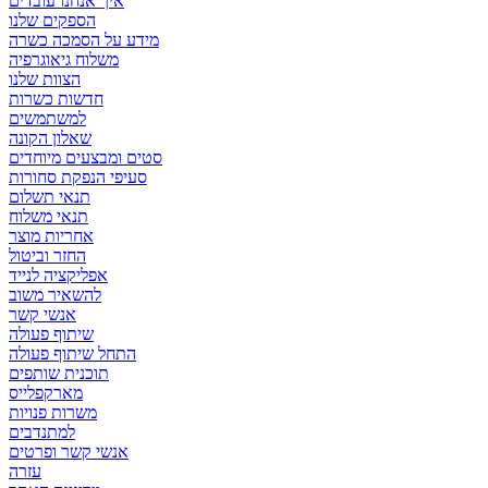
איך אנחנו עובדים
הספקים שלנו
מידע על הסמכה כשרה
משלוח גיאוגרפיה
הצוות שלנו
חדשות כשרות
למשתמשים
שאלון הקונה
סטים ומבצעים מיוחדים
סעיפי הנפקת סחורות
תנאי תשלום
תנאי משלוח
אחריות מוצר
החזר וביטול
אפליקציה לנייד
להשאיר משוב
אנשי קשר
שיתוף פעולה
התחל שיתוף פעולה
תוכנית שותפים
מארקפלייס
משרות פנויות
למתנדבים
אנשי קשר ופרטים
עזרה