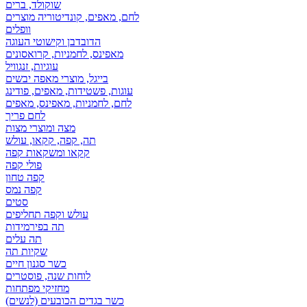
שוקולד, ברים
לחם, מאפים, קונדיטוריה מוצרים
וופלים
הדובדבן וקישוטי העוגה
מאפינס, לחמניות, קרואסונים
עוגיות, זנגוויל
בייגל, מוצרי מאפה יבשים
עוגות, פשטידות, מאפים, פודינג
לחם, לחמניות, מאפינס, מאפים
לחם פריך
מצה ומוצרי מצות
תה, קפה, קקאו, עולש
קקאו ומשקאות קפה
פולי קפה
קפה טחון
קפה נמס
סטים
עולש וקפה תחליפים
תה בפירמידות
תה עלים
שקיות תה
כשר סגנון חיים
לוחות שנה, פוסטרים
מחזיקי מפתחות
כשר בגדים הכובעים (לנשים)