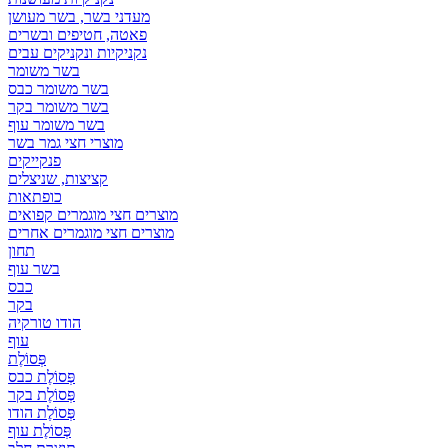
מעדני בשר, בשר מעושן
פאטה, חטיפים ובשרים
נקניקיות ונקניקים עבים
בשר משומר
בשר משומר כבס
בשר משומר בקר
בשר משומר עוף
מוצרי חצי גמר בשר
פנקייקים
קציצות, שניצלים
כופתאות
מוצרים חצי מוגמרים קפואים
מוצרים חצי מוגמרים אחרים
תחון
בשר עוף
כבס
בקר
הודו טורקיה
עוף
פְּסוֹלֶת
פְּסוֹלֶת כבס
פְּסוֹלֶת בקר
פְּסוֹלֶת הודו
פְּסוֹלֶת עוף