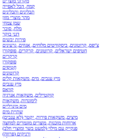
מקרוני מוצרים
קמח, הכל לאפייה
תבלינים ותבלינים
מהר מוצרי מזון
שמן צמחי
מלח, סוכר
דגני בוקר
פירות יבשים
צ'יפס, קרוטונים, ביסקוויטים מלוחים, אגוזים, גרעינים
חטיפים ישראלים, קרוטונים, קרקרים, פופקורן
קרקרים
פופקורן
חֲטִיפִים
קרוטונים
מיץ ענבים, מים, משקאות קלים
מיץ ענבים
קוואס
קוקטיילים, משקאות אנרגיה
לימונדות, משקאות
מים מינרליים
שתיית מים
מיצים, משקאות פירות, יקטר (לא ענבים)
ארוחות מוכנות, מוצרים מוגמרים למחצה
פנקייק עם מילוי (למעט בשר ומוצרי חלב)
ורניקים (פרווה)