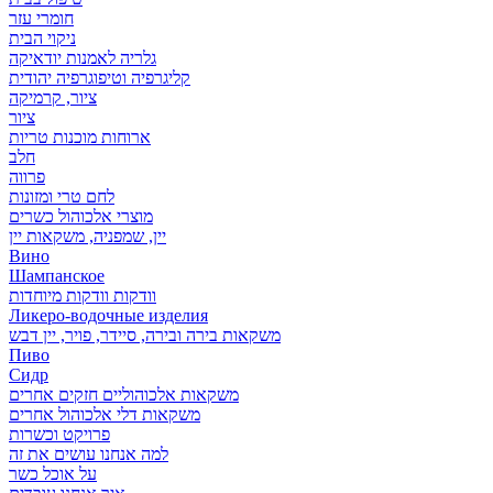
חומרי עזר
ניקוי הבית
גלריה לאמנות יודאיקה
קליגרפיה וטיפוגרפיה יהודית
ציור, קרמיקה
ציור
ארוחות מוכנות טריות
חלב
פרווה
לחם טרי ומזונות
מוצרי אלכוהול כשרים
יין, שמפניה, משקאות יין
Вино
Шампанское
וודקות וודקות מיוחדות
Ликеро-водочные изделия
משקאות בירה ובירה, סיידר, פויר, יין דבש
Пиво
Сидр
משקאות אלכוהוליים חזקים אחרים
משקאות דלי אלכוהול אחרים
פרויקט וכשרות
למה אנחנו עושים את זה
על אוכל כשר