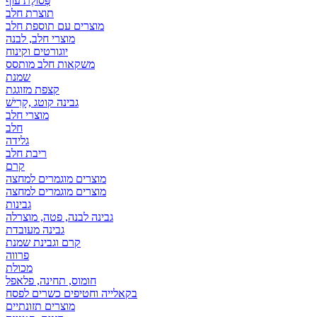
פְּסוֹלֶת עוף
תוצרת חלב
מוצרים עם תוספת חלב
מוצרי חלב, לבנה
יוגורטים וקינוח
משקאות חלב מותסס
שמנת
קצפת מזוגגת
גבינה קוטג ,קָרִישׁ
מוצרי חלב
חלב
גלידה
ריבת חלב
קרם
מוצרים מוגמרים למחצה
מוצרים מוגמרים למחצה
גבינות
גבינה לבנה, פטה, מוצרלה
גבינה מעובדת
קרם וגבינת שמנת
פרווה
מכולת
חומוס, תחינה, פלאפל
בקאלייה וחטיפים כשרים לפסח
מוצרים תזונתיים