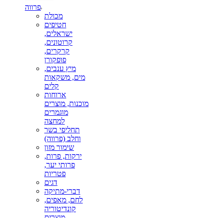
פרווה
מכולת
חטיפים
ישראלים,
קרוטונים,
קרקרים,
פופקורן
מיץ ענבים,
מים, משקאות
קלים
ארוחות
מוכנות, מוצרים
מוגמרים
למחצה
תחליפי בשר
וחלב (פרווה)
שימור מזון
ירקות, פרות,
פרותי יער,
פטריות
דגים
דברי-מתיקה
לחם, מאפים,
קונדיטוריה
מוצרים