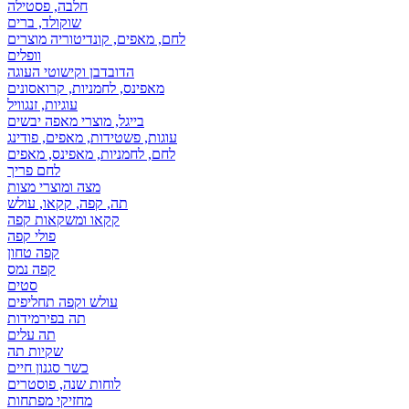
חלבה, פסטילה
שוקולד, ברים
לחם, מאפים, קונדיטוריה מוצרים
וופלים
הדובדבן וקישוטי העוגה
מאפינס, לחמניות, קרואסונים
עוגיות, זנגוויל
בייגל, מוצרי מאפה יבשים
עוגות, פשטידות, מאפים, פודינג
לחם, לחמניות, מאפינס, מאפים
לחם פריך
מצה ומוצרי מצות
תה, קפה, קקאו, עולש
קקאו ומשקאות קפה
פולי קפה
קפה טחון
קפה נמס
סטים
עולש וקפה תחליפים
תה בפירמידות
תה עלים
שקיות תה
כשר סגנון חיים
לוחות שנה, פוסטרים
מחזיקי מפתחות