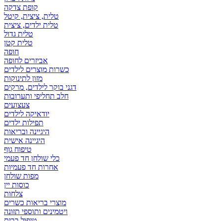
קופת צדקה
טלית, ציצית, קיטל
טלית ילדים, ציצית
טלית גדול
טלית קטן
אביזרים לחופה
כשרות מוצרים לילדים
מזון לתינוקות
דגני בוקר לילדים, מרקים
חלב תחליפי ותערובות
צעצועים
יודאיקה לילדים
תפילות ילדים
היגיינה ובריאות
היגיינה אישית
טיפוח גוף
כלי שולחן חד פעמי
אחרות חד פעמיות
מפות שולחן
כוסות יין
צלחות
מוצרי בריאות כשרים
ויטמינים ותוספי תזונה
טיפול בבית