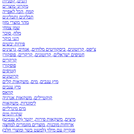
דגנים, קטניות
מקרוני מוצרים
קמח, הכל לאפייה
תבלינים ותבלינים
מהר מוצרי מזון
שמן צמחי
מלח, סוכר
דגני בוקר
פירות יבשים
צ'יפס, קרוטונים, ביסקוויטים מלוחים, אגוזים, גרעינים
חטיפים ישראלים, קרוטונים, קרקרים, פופקורן
קרקרים
פופקורן
חֲטִיפִים
קרוטונים
מיץ ענבים, מים, משקאות קלים
מיץ ענבים
קוואס
קוקטיילים, משקאות אנרגיה
לימונדות, משקאות
מים מינרליים
שתיית מים
מיצים, משקאות פירות, יקטר (לא ענבים)
ארוחות מוכנות, מוצרים מוגמרים למחצה
פנקייק עם מילוי (למעט בשר ומוצרי חלב)