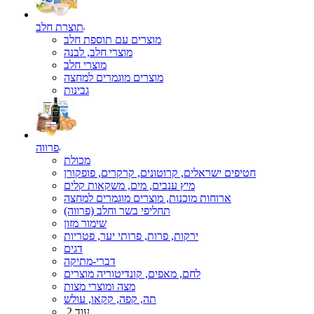
תוצרת חלב
מוצרים עם תוספת חלב
מוצרי חלב, לבנה
מוצרי חלב
מוצרים מוגמרים למחצה
גבינות
פרווה
מכולת
חטיפים ישראלים, קרוטונים, קרקרים, פופקורן
מיץ ענבים, מים, משקאות קלים
ארוחות מוכנות, מוצרים מוגמרים למחצה
תחליפי בשר וחלב (פרווה)
שימור מזון
ירקות, פרות, פרותי יער, פטריות
דגים
דברי-מתיקה
לחם, מאפים, קונדיטוריה מוצרים
מצה ומוצרי מצות
תה, קפה, קקאו, עולש
עוד 2