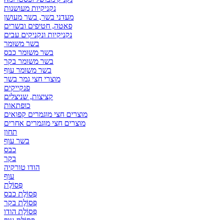
נקניקיות מעושנות
מעדני בשר, בשר מעושן
פאטה, חטיפים ובשרים
נקניקיות ונקניקים עבים
בשר משומר
בשר משומר כבס
בשר משומר בקר
בשר משומר עוף
מוצרי חצי גמר בשר
פנקייקים
קציצות, שניצלים
כופתאות
מוצרים חצי מוגמרים קפואים
מוצרים חצי מוגמרים אחרים
תחון
בשר עוף
כבס
בקר
הודו טורקיה
עוף
פְּסוֹלֶת
פְּסוֹלֶת כבס
פְּסוֹלֶת בקר
פְּסוֹלֶת הודו