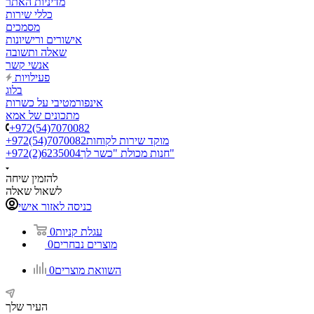
מדיניות האתר
כללי שירות
מסמכים
אישורים ורישיונות
שאלה ותשובה
אנשי קשר
פעילויות
בלוג
אינפורמטיבי על כשרות
מתכונים של אמא
+972(54)7070082
מוקד שירות לקוחות
+972(54)7070082
חנות מכולת "כשר לך"
+972(2)6235004
להזמין שיחה
לשאול שאלה
כניסה לאזור אישי
עגלת קניות
0
מוצרים נבחרים
0
השוואת מוצרים
0
העיר שלך