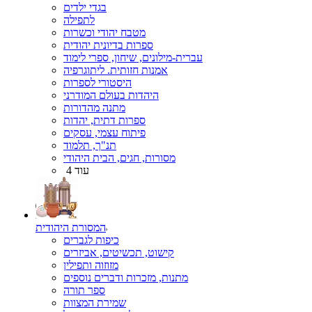
בגדי ילדים
לתפילה
מטבח יהודי וכשרות
ספרות בדיונית יהודית
עברית-מילונים, שיחון, ספרי לימוד
אמנות חזותית. ליתוגרפיה
היסטורי לספרות
היהדות בעולם המודרני
מתנה מהדורות
ספרות דתית, יהדות
פיתוח עצמי, עסקים
תנ"ך, תלמוד
מסורות, חגים, הבית היהודי
עוד 4
המסורת היהודית
כיפות לגברים
קישוט, תכשיטים, אביזרים
מזוזוה ותפילין
מתנות, מזכרות ודברים נוספים
ספר תורה
שמירת המצוות