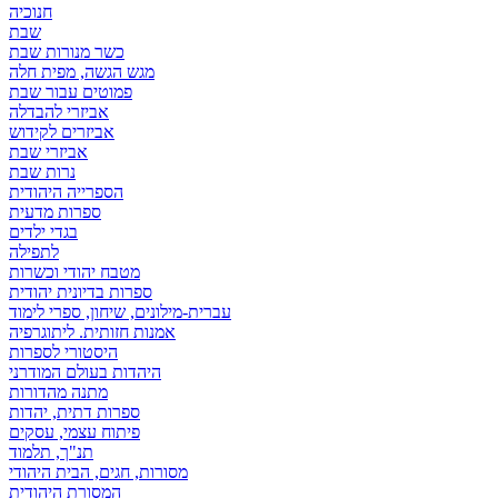
חנוכיה
שבת
כשר מנורות שבת
מגש הגשה, מפית חלה
פמוטים עבור שבת
אביזרי להבדלה
אביזרים לקידוש
אביזרי שבת
נרות שבת
הספרייה היהודית
ספרות מדעית
בגדי ילדים
לתפילה
מטבח יהודי וכשרות
ספרות בדיונית יהודית
עברית-מילונים, שיחון, ספרי לימוד
אמנות חזותית. ליתוגרפיה
היסטורי לספרות
היהדות בעולם המודרני
מתנה מהדורות
ספרות דתית, יהדות
פיתוח עצמי, עסקים
תנ"ך, תלמוד
מסורות, חגים, הבית היהודי
המסורת היהודית