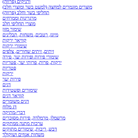
ורניקים (פרווה)
מוצרים מוגמרים למחצה (למעט בשר ומוצרי חלב)
תחליפי בשר וחלב (פרווה)
מרגרינות וממרחים
מוצרי תחליפי חלב
שימור מזון
מיונז, רטבים, משחות, תבלינים
קוויאר ירקות
שימורי ירקות
זיתים, זיתים שחורים, צלפים
שימורי פירות ופירות יער, פירה
ירקות, פרות, פרותי יער, פטריות
פטריות
ירקות
פירות יער
דגים
שימורים ופשטידות
קוויאר דגים
דגים משומרים
דג מלוח
דברי-מתיקה
מרשמלו, מרמלדה, פירות מסוכרים
ערכות מתנה ממתקים
דבש, ריבות, שימורים מתוקים
משחות אגוזים ושוקולד