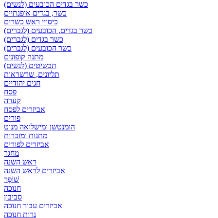
כשר בגדים הכובעים (לנשים)
כשר, בגדים אופנתיים
כיסויי ראש כשרים
כשר בגדים, הכובעים (לגברים)
כשר בגדים (לגברים)
כשר הכובעים (לגברים)
מתנה קופונים
תכשיטים (לנשים)
תליונים, שרשראות
חגים יהודיים
פסח
קערה
אביזרים לפסח
פורים
הומנטשן ומישלואה מנוט
מתנות ומזכרות
אביזרים לפורים
מחגר
ראש השנה
אביזרים לראש השנה
שׁוֹפָר
חנוכה
סביבון
אביזרים עבור חנוכה
נרות חנוכה