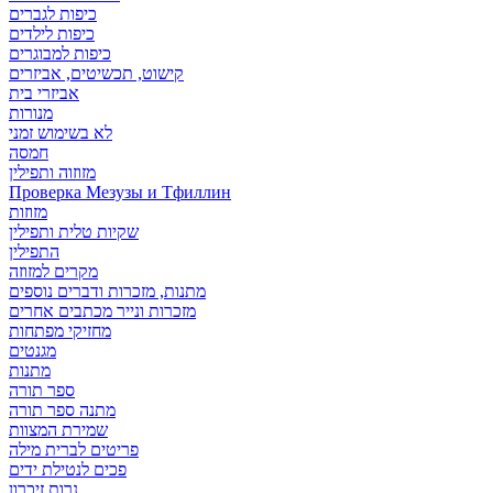
כיפות לגברים
כיפות לילדים
כיפות למבוגרים
קישוט, תכשיטים, אביזרים
אביזרי בית
מנורות
לא בשימוש זמני
חמסה
מזוזוה ותפילין
Проверка Мезузы и Тфиллин
מזוזות
שקיות טלית ותפילין
התפילין
מקרים למזוזה
מתנות, מזכרות ודברים נוספים
מזכרות ונייר מכתבים אחרים
מחזיקי מפתחות
מגנטים
מתנות
ספר תורה
מתנה ספר תורה
שמירת המצוות
פריטים לברית מילה
פכים לנטילת ידים
נרות זיכרון