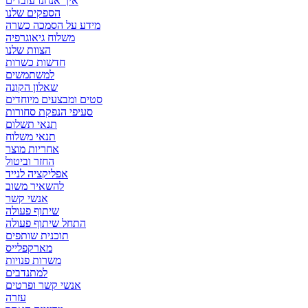
איך אנחנו עובדים
הספקים שלנו
מידע על הסמכה כשרה
משלוח גיאוגרפיה
הצוות שלנו
חדשות כשרות
למשתמשים
שאלון הקונה
סטים ומבצעים מיוחדים
סעיפי הנפקת סחורות
תנאי תשלום
תנאי משלוח
אחריות מוצר
החזר וביטול
אפליקציה לנייד
להשאיר משוב
אנשי קשר
שיתוף פעולה
התחל שיתוף פעולה
תוכנית שותפים
מארקפלייס
משרות פנויות
למתנדבים
אנשי קשר ופרטים
עזרה