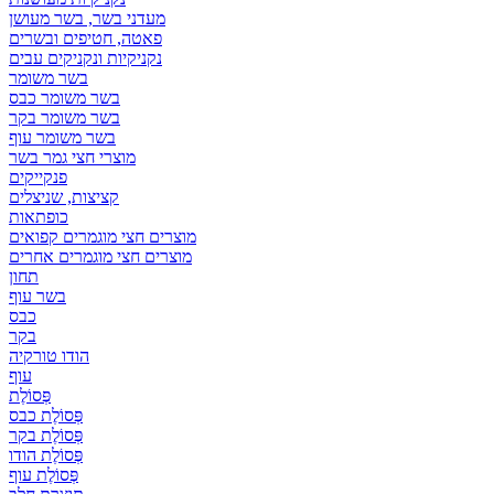
מעדני בשר, בשר מעושן
פאטה, חטיפים ובשרים
נקניקיות ונקניקים עבים
בשר משומר
בשר משומר כבס
בשר משומר בקר
בשר משומר עוף
מוצרי חצי גמר בשר
פנקייקים
קציצות, שניצלים
כופתאות
מוצרים חצי מוגמרים קפואים
מוצרים חצי מוגמרים אחרים
תחון
בשר עוף
כבס
בקר
הודו טורקיה
עוף
פְּסוֹלֶת
פְּסוֹלֶת כבס
פְּסוֹלֶת בקר
פְּסוֹלֶת הודו
פְּסוֹלֶת עוף