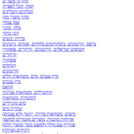
מקרוני מוצרים
קמח, הכל לאפייה
תבלינים ותבלינים
מהר מוצרי מזון
שמן צמחי
מלח, סוכר
דגני בוקר
פירות יבשים
צ'יפס, קרוטונים, ביסקוויטים מלוחים, אגוזים, גרעינים
חטיפים ישראלים, קרוטונים, קרקרים, פופקורן
קרקרים
פופקורן
חֲטִיפִים
קרוטונים
מיץ ענבים, מים, משקאות קלים
מיץ ענבים
קוואס
קוקטיילים, משקאות אנרגיה
לימונדות, משקאות
מים מינרליים
שתיית מים
מיצים, משקאות פירות, יקטר (לא ענבים)
ארוחות מוכנות, מוצרים מוגמרים למחצה
פנקייק עם מילוי (למעט בשר ומוצרי חלב)
ורניקים (פרווה)