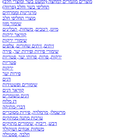
מוצרים מוגמרים למחצה (למעט בשר ומוצרי חלב)
תחליפי בשר וחלב (פרווה)
מרגרינות וממרחים
מוצרי תחליפי חלב
שימור מזון
מיונז, רטבים, משחות, תבלינים
קוויאר ירקות
שימורי ירקות
זיתים, זיתים שחורים, צלפים
שימורי פירות ופירות יער, פירה
ירקות, פרות, פרותי יער, פטריות
פטריות
ירקות
פירות יער
דגים
שימורים ופשטידות
קוויאר דגים
דגים משומרים
דג מלוח
דברי-מתיקה
מרשמלו, מרמלדה, פירות מסוכרים
ערכות מתנה ממתקים
דבש, ריבות, שימורים מתוקים
משחות אגוזים ושוקולד
חלבה, פסטילה