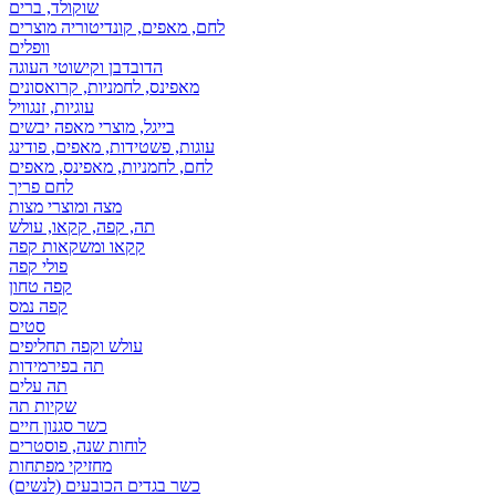
שוקולד, ברים
לחם, מאפים, קונדיטוריה מוצרים
וופלים
הדובדבן וקישוטי העוגה
מאפינס, לחמניות, קרואסונים
עוגיות, זנגוויל
בייגל, מוצרי מאפה יבשים
עוגות, פשטידות, מאפים, פודינג
לחם, לחמניות, מאפינס, מאפים
לחם פריך
מצה ומוצרי מצות
תה, קפה, קקאו, עולש
קקאו ומשקאות קפה
פולי קפה
קפה טחון
קפה נמס
סטים
עולש וקפה תחליפים
תה בפירמידות
תה עלים
שקיות תה
כשר סגנון חיים
לוחות שנה, פוסטרים
מחזיקי מפתחות
כשר בגדים הכובעים (לנשים)