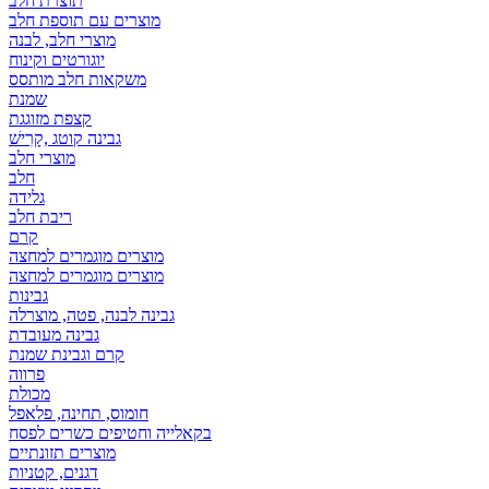
תוצרת חלב
מוצרים עם תוספת חלב
מוצרי חלב, לבנה
יוגורטים וקינוח
משקאות חלב מותסס
שמנת
קצפת מזוגגת
גבינה קוטג ,קָרִישׁ
מוצרי חלב
חלב
גלידה
ריבת חלב
קרם
מוצרים מוגמרים למחצה
מוצרים מוגמרים למחצה
גבינות
גבינה לבנה, פטה, מוצרלה
גבינה מעובדת
קרם וגבינת שמנת
פרווה
מכולת
חומוס, תחינה, פלאפל
בקאלייה וחטיפים כשרים לפסח
מוצרים תזונתיים
דגנים, קטניות