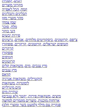
דגנים, קטניות
מקרוני מוצרים
קמח, הכל לאפייה
תבלינים ותבלינים
מהר מוצרי מזון
שמן צמחי
מלח, סוכר
דגני בוקר
פירות יבשים
צ'יפס, קרוטונים, ביסקוויטים מלוחים, אגוזים, גרעינים
חטיפים ישראלים, קרוטונים, קרקרים, פופקורן
קרקרים
פופקורן
חֲטִיפִים
קרוטונים
מיץ ענבים, מים, משקאות קלים
מיץ ענבים
קוואס
קוקטיילים, משקאות אנרגיה
לימונדות, משקאות
מים מינרליים
שתיית מים
מיצים, משקאות פירות, יקטר (לא ענבים)
ארוחות מוכנות, מוצרים מוגמרים למחצה
פנקייק עם מילוי (למעט בשר ומוצרי חלב)