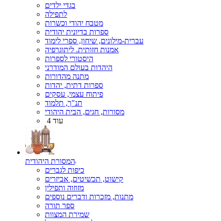
בגדי ילדים
לתפילה
מטבח יהודי וכשרות
ספרות בדיונית יהודית
עברית-מילונים, שיחון, ספרי לימוד
אמנות חזותית. ליתוגרפיה
היסטורי לספרות
היהדות בעולם המודרני
מתנה מהדורות
ספרות דתית, יהדות
פיתוח עצמי, עסקים
תנ"ך, תלמוד
מסורות, חגים, הבית היהודי
עוד 4
המסורת היהודית
כיפות לגברים
קישוט, תכשיטים, אביזרים
מזוזוה ותפילין
מתנות, מזכרות ודברים נוספים
ספר תורה
שמירת המצוות