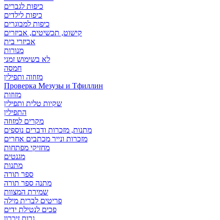
כיפות לגברים
כיפות לילדים
כיפות למבוגרים
קישוט, תכשיטים, אביזרים
אביזרי בית
מנורות
לא בשימוש זמני
חמסה
מזוזוה ותפילין
Проверка Мезузы и Тфиллин
מזוזות
שקיות טלית ותפילין
התפילין
מקרים למזוזה
מתנות, מזכרות ודברים נוספים
מזכרות ונייר מכתבים אחרים
מחזיקי מפתחות
מגנטים
מתנות
ספר תורה
מתנה ספר תורה
שמירת המצוות
פריטים לברית מילה
פכים לנטילת ידים
נרות זיכרון