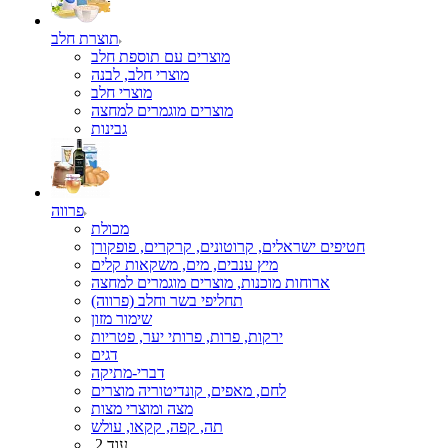
תוצרת חלב
מוצרים עם תוספת חלב
מוצרי חלב, לבנה
מוצרי חלב
מוצרים מוגמרים למחצה
גבינות
פרווה
מכולת
חטיפים ישראלים, קרוטונים, קרקרים, פופקורן
מיץ ענבים, מים, משקאות קלים
ארוחות מוכנות, מוצרים מוגמרים למחצה
תחליפי בשר וחלב (פרווה)
שימור מזון
ירקות, פרות, פרותי יער, פטריות
דגים
דברי-מתיקה
לחם, מאפים, קונדיטוריה מוצרים
מצה ומוצרי מצות
תה, קפה, קקאו, עולש
עוד 2