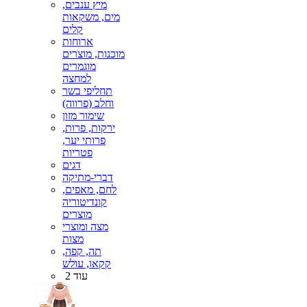
מיץ ענבים,
מים, משקאות
קלים
ארוחות
מוכנות, מוצרים
מוגמרים
למחצה
תחליפי בשר
וחלב (פרווה)
שימור מזון
ירקות, פרות,
פרותי יער,
פטריות
דגים
דברי-מתיקה
לחם, מאפים,
קונדיטוריה
מוצרים
מצה ומוצרי
מצות
תה, קפה,
קקאו, עולש
עוד 2