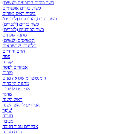
כשר בגדים הכובעים (לנשים)
כשר, בגדים אופנתיים
כיסויי ראש כשרים
כשר בגדים, הכובעים (לגברים)
כשר בגדים (לגברים)
כשר הכובעים (לגברים)
מתנה קופונים
תכשיטים (לנשים)
תליונים, שרשראות
חגים יהודיים
פסח
קערה
אביזרים לפסח
פורים
הומנטשן ומישלואה מנוט
מתנות ומזכרות
אביזרים לפורים
מחגר
ראש השנה
אביזרים לראש השנה
שׁוֹפָר
חנוכה
סביבון
אביזרים עבור חנוכה
נרות חנוכה