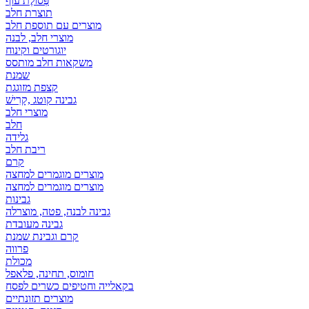
פְּסוֹלֶת עוף
תוצרת חלב
מוצרים עם תוספת חלב
מוצרי חלב, לבנה
יוגורטים וקינוח
משקאות חלב מותסס
שמנת
קצפת מזוגגת
גבינה קוטג ,קָרִישׁ
מוצרי חלב
חלב
גלידה
ריבת חלב
קרם
מוצרים מוגמרים למחצה
מוצרים מוגמרים למחצה
גבינות
גבינה לבנה, פטה, מוצרלה
גבינה מעובדת
קרם וגבינת שמנת
פרווה
מכולת
חומוס, תחינה, פלאפל
בקאלייה וחטיפים כשרים לפסח
מוצרים תזונתיים