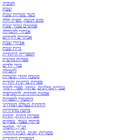
חנוכיה
שבת
כשר מנורות שבת
מגש הגשה, מפית חלה
פמוטים עבור שבת
אביזרי להבדלה
אביזרים לקידוש
אביזרי שבת
נרות שבת
הספרייה היהודית
ספרות מדעית
בגדי ילדים
לתפילה
מטבח יהודי וכשרות
ספרות בדיונית יהודית
עברית-מילונים, שיחון, ספרי לימוד
אמנות חזותית. ליתוגרפיה
היסטורי לספרות
היהדות בעולם המודרני
מתנה מהדורות
ספרות דתית, יהדות
פיתוח עצמי, עסקים
תנ"ך, תלמוד
מסורות, חגים, הבית היהודי
המסורת היהודית