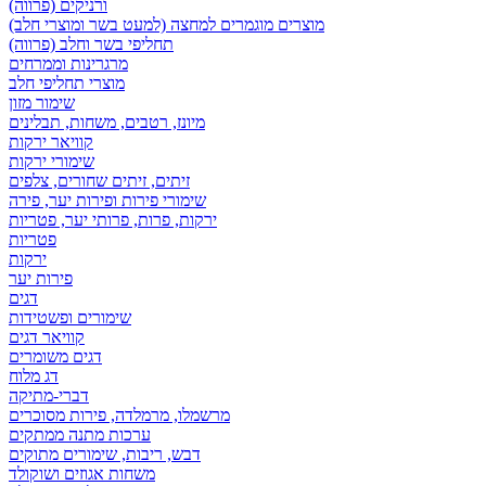
ורניקים (פרווה)
מוצרים מוגמרים למחצה (למעט בשר ומוצרי חלב)
תחליפי בשר וחלב (פרווה)
מרגרינות וממרחים
מוצרי תחליפי חלב
שימור מזון
מיונז, רטבים, משחות, תבלינים
קוויאר ירקות
שימורי ירקות
זיתים, זיתים שחורים, צלפים
שימורי פירות ופירות יער, פירה
ירקות, פרות, פרותי יער, פטריות
פטריות
ירקות
פירות יער
דגים
שימורים ופשטידות
קוויאר דגים
דגים משומרים
דג מלוח
דברי-מתיקה
מרשמלו, מרמלדה, פירות מסוכרים
ערכות מתנה ממתקים
דבש, ריבות, שימורים מתוקים
משחות אגוזים ושוקולד