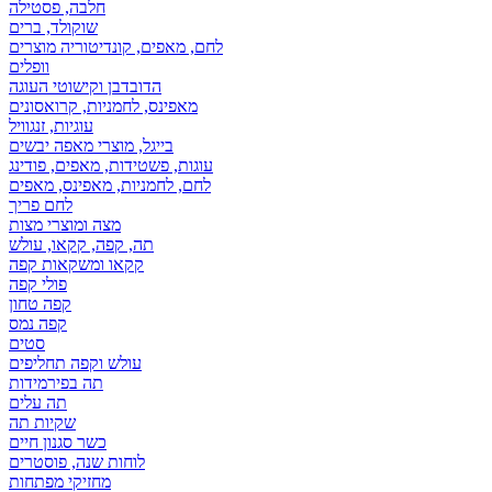
חלבה, פסטילה
שוקולד, ברים
לחם, מאפים, קונדיטוריה מוצרים
וופלים
הדובדבן וקישוטי העוגה
מאפינס, לחמניות, קרואסונים
עוגיות, זנגוויל
בייגל, מוצרי מאפה יבשים
עוגות, פשטידות, מאפים, פודינג
לחם, לחמניות, מאפינס, מאפים
לחם פריך
מצה ומוצרי מצות
תה, קפה, קקאו, עולש
קקאו ומשקאות קפה
פולי קפה
קפה טחון
קפה נמס
סטים
עולש וקפה תחליפים
תה בפירמידות
תה עלים
שקיות תה
כשר סגנון חיים
לוחות שנה, פוסטרים
מחזיקי מפתחות