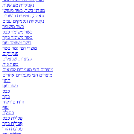
נקניקיות מעושנות
מעדני בשר, בשר מעושן
פאטה, חטיפים ובשרים
נקניקיות ונקניקים עבים
בשר משומר
בשר משומר כבס
בשר משומר בקר
בשר משומר עוף
מוצרי חצי גמר בשר
פנקייקים
קציצות, שניצלים
כופתאות
מוצרים חצי מוגמרים קפואים
מוצרים חצי מוגמרים אחרים
תחון
בשר עוף
כבס
בקר
הודו טורקיה
עוף
פְּסוֹלֶת
פְּסוֹלֶת כבס
פְּסוֹלֶת בקר
פְּסוֹלֶת הודו