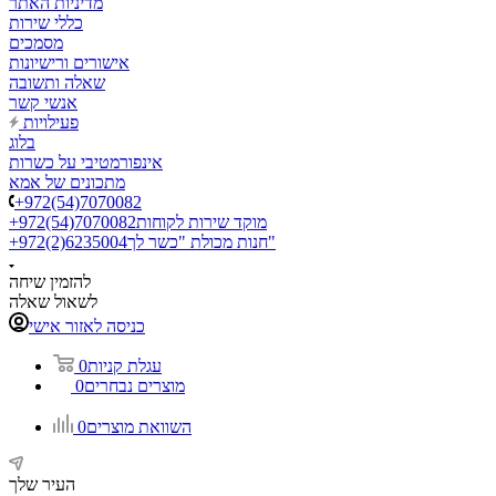
מדיניות האתר
כללי שירות
מסמכים
אישורים ורישיונות
שאלה ותשובה
אנשי קשר
פעילויות
בלוג
אינפורמטיבי על כשרות
מתכונים של אמא
+972(54)7070082
מוקד שירות לקוחות
+972(54)7070082
חנות מכולת "כשר לך"
+972(2)6235004
להזמין שיחה
לשאול שאלה
כניסה לאזור אישי
עגלת קניות
0
מוצרים נבחרים
0
השוואת מוצרים
0
העיר שלך