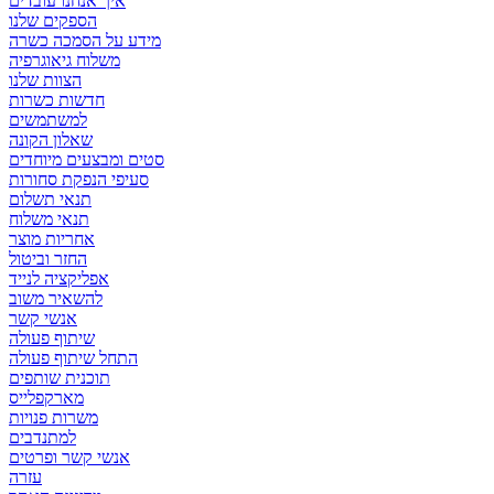
איך אנחנו עובדים
הספקים שלנו
מידע על הסמכה כשרה
משלוח גיאוגרפיה
הצוות שלנו
חדשות כשרות
למשתמשים
שאלון הקונה
סטים ומבצעים מיוחדים
סעיפי הנפקת סחורות
תנאי תשלום
תנאי משלוח
אחריות מוצר
החזר וביטול
אפליקציה לנייד
להשאיר משוב
אנשי קשר
שיתוף פעולה
התחל שיתוף פעולה
תוכנית שותפים
מארקפלייס
משרות פנויות
למתנדבים
אנשי קשר ופרטים
עזרה