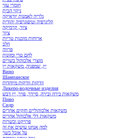
חומרי עזר
ניקוי הבית
גלריה לאמנות יודאיקה
קליגרפיה וטיפוגרפיה יהודית
ציור, קרמיקה
ציור
ארוחות מוכנות טריות
חלב
פרווה
לחם טרי ומזונות
מוצרי אלכוהול כשרים
יין, שמפניה, משקאות יין
Вино
Шампанское
וודקות וודקות מיוחדות
Ликеро-водочные изделия
משקאות בירה ובירה, סיידר, פויר, יין דבש
Пиво
Сидр
משקאות אלכוהוליים חזקים אחרים
משקאות דלי אלכוהול אחרים
פרויקט וכשרות
למה אנחנו עושים את זה
על אוכל כשר