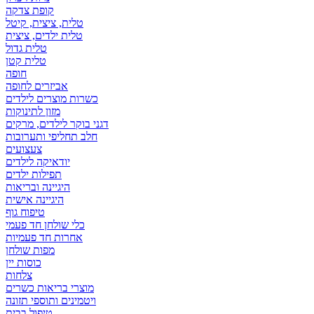
קופת צדקה
טלית, ציצית, קיטל
טלית ילדים, ציצית
טלית גדול
טלית קטן
אביזרים לחופה
כשרות מוצרים לילדים
מזון לתינוקות
דגני בוקר לילדים, מרקים
חלב תחליפי ותערובות
צעצועים
יודאיקה לילדים
תפילות ילדים
היגיינה ובריאות
היגיינה אישית
טיפוח גוף
כלי שולחן חד פעמי
אחרות חד פעמיות
מפות שולחן
כוסות יין
צלחות
מוצרי בריאות כשרים
ויטמינים ותוספי תזונה
טיפול בבית